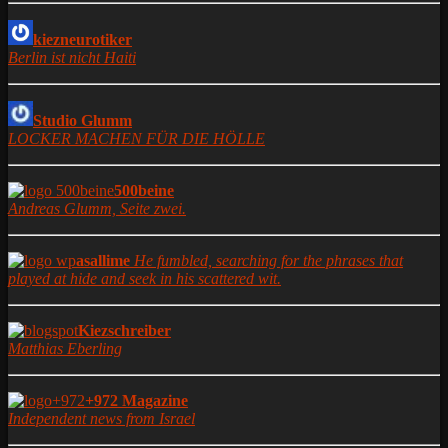
kiezneurotiker
Berlin ist nicht Haiti
Studio Glumm
LOCKER MACHEN FÜR DIE HÖLLE
500beine
Andreas Glumm, Seite zwei.
asallime
He fumbled, searching for the phrases that
played at hide and seek in his scattered wit.
Kiezschreiber
Matthias Eberling
+972 Magazine
Independent news from Israel