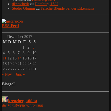
tikerscherk
zu
Hamburg 16/ I
Studio Glumm
zu
Falsche Blende bei der Erkenntnis
RSS-Feed
Dezember 2017
M
D
M
D
F
S
S
1
2
3
4
5
6
7
8
9
10
11
12
13
14
15
16
17
18
19
20
21
22
23
24
25
26
27
28
29
30
31
« Nov.
Jan. »
Blogroll
kreuzberg südost
die katastrophenchronistin