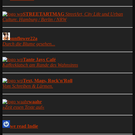
STREETARTMAG
StreetArt, City Life und Urban
Culture. Hamburg / Berlin / NRW
sunflower22a
Durch die Blume gesehen...
Tante Jays Café
Kaffeeklatsch am Rande des Wahnsinns
Text, Mags, Rock'n'Roll
Vom Schreiben & Lärmen.
waahr
»Zeit essen Texte auf«
we read Indie