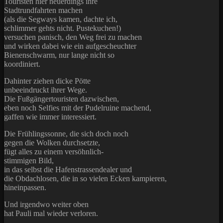
Touristen hier neuerdings ihre
Stadtrundfahrten machen
(als die Segways kamen, dachte ich,
schlimmer gehts nicht. Pustekuchen!)
versuchen panisch, den Weg frei zu machen
und wirken dabei wie ein aufgescheuchter
Bienenschwarm, nur lange nicht so
koordiniert.
Dahinter ziehen dicke Pötte
unbeeindruckt ihrer Wege.
Die Fußgängertouristen dazwischen,
eben noch Selfies mit der Pudelruine machend,
gaffen wie immer interessiert.
Die Frühlingssonne, die sich doch noch
gegen die Wolken durchsetzte,
fügt alles zu einem versöhnlich-
stimmigen Bild,
in das selbst die Hafenstrassendealer und
die Obdachlosen, die in so vielen Ecken kampieren,
hineinpassen.
Und irgendwo weiter oben
hat Pauli mal wieder verloren.