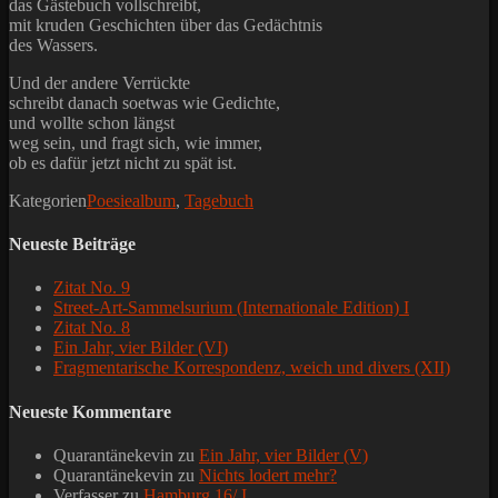
das Gästebuch vollschreibt,
mit kruden Geschichten über das Gedächtnis
des Wassers.
Und der andere Verrückte
schreibt danach soetwas wie Gedichte,
und wollte schon längst
weg sein, und fragt sich, wie immer,
ob es dafür jetzt nicht zu spät ist.
Kategorien
Poesiealbum
,
Tagebuch
Neueste Beiträge
Zitat No. 9
Street-Art-Sammelsurium (Internationale Edition) I
Zitat No. 8
Ein Jahr, vier Bilder (VI)
Fragmentarische Korrespondenz, weich und divers (XII)
Neueste Kommentare
Quarantänekevin
zu
Ein Jahr, vier Bilder (V)
Quarantänekevin
zu
Nichts lodert mehr?
Verfasser
zu
Hamburg 16/ I