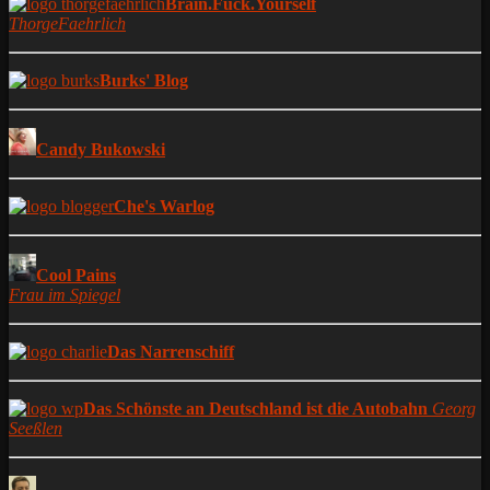
Brain.Fuck.Yourself
ThorgeFaehrlich
Burks' Blog
Candy Bukowski
Che's Warlog
Cool Pains
Frau im Spiegel
Das Narrenschiff
Das Schönste an Deutschland ist die Autobahn
Georg
Seeßlen