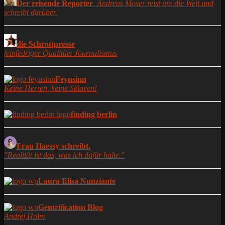
Der reisende Reporter
Andreas Moser reist um die Welt und
schreibt darüber.
die Schrottpresse
feinfedriger Qualitäts-Journalismus
Feynsinn
Keine Herren, keine Sklaven!
finding berlin
Frau Haessy schreibt.
"Realität ist das, was ich dafür halte."
Laura Elisa Nunziante
Gentrification Blog
Andrej Holm