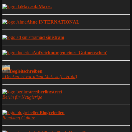
-=daMax=-
Ahne INTERNATIONAL
ad sinistram
Aufzeichnungen eines 'Gutmenschen'
Begleitschreiben
»Denken ist vor allem Mut…« (L. Hohl)
berlin:street
Berlin für Neugierige
Blogrebellen
Remixing Culture