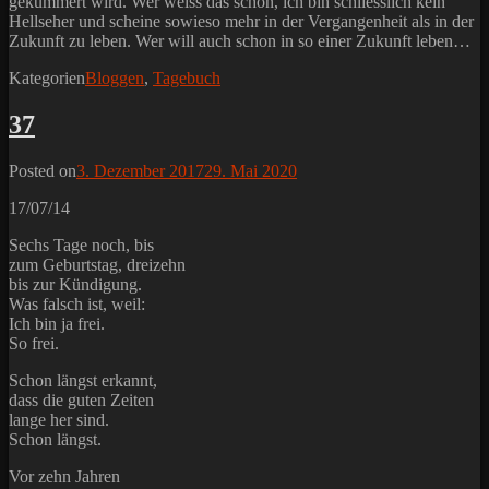
gekümmert wird. Wer weiss das schon, ich bin schliesslich kein
Hellseher und scheine sowieso mehr in der Vergangenheit als in der
Zukunft zu leben. Wer will auch schon in so einer Zukunft leben…
Kategorien
Bloggen
,
Tagebuch
37
Posted on
3. Dezember 2017
29. Mai 2020
17/07/14
Sechs Tage noch, bis
zum Geburtstag, dreizehn
bis zur Kündigung.
Was falsch ist, weil:
Ich bin ja frei.
So frei.
Schon längst erkannt,
dass die guten Zeiten
lange her sind.
Schon längst.
Vor zehn Jahren