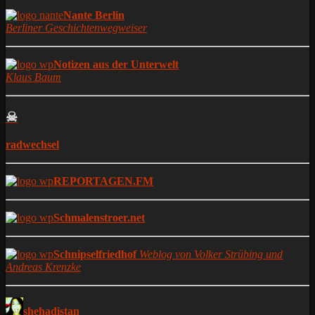
Nante Berlin
Berliner Geschichtenwegweiser
Notizen aus der Unterwelt
Klaus Baum
☠
radwechsel
REPORTAGEN.FM
Schmalenstroer.net
Schnipselfriedhof
Weblog von Volker Strübing und
Andreas Krenzke
shehadistan