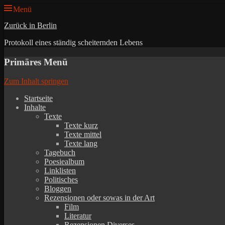
Menü
Zurück in Berlin
Protokoll eines ständig scheiternden Lebens
Primäres Menü
Zum Inhalt springen
Startseite
Inhalte
Texte
Texte kurz
Texte mittel
Texte lang
Tagebuch
Poesiealbum
Linklisten
Politisches
Bloggen
Rezensionen oder sowas in der Art
Film
Literatur
Rezensionen Diverses