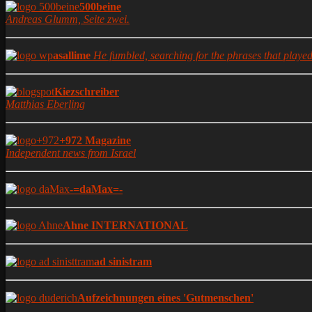
500beine
Andreas Glumm, Seite zwei.
asallime
He fumbled, searching for the phrases that played 
Kiezschreiber
Matthias Eberling
+972 Magazine
Independent news from Israel
-=daMax=-
Ahne INTERNATIONAL
ad sinistram
Aufzeichnungen eines 'Gutmenschen'