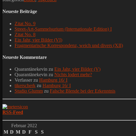
Neueste Beiträge
Zitat No. 9
Street-Art-Sammelsurium (Internationale Edition) I
Zitat No. 8
Ein Jahr, vier Bilder (VI)
Fragmentarische Korrespondenz, weich und divers (XII)
Neueste Kommentare
Quarantänekevin
zu
Ein Jahr, vier Bilder (V)
Quarantänekevin
zu
Nichts lodert mehr?
Verfasser
zu
Hamburg 16/ I
tikerscherk
zu
Hamburg 16/ I
Studio Glumm
zu
Falsche Blende bei der Erkenntnis
RSS-Feed
Februar 2022
M
D
M
D
F
S
S