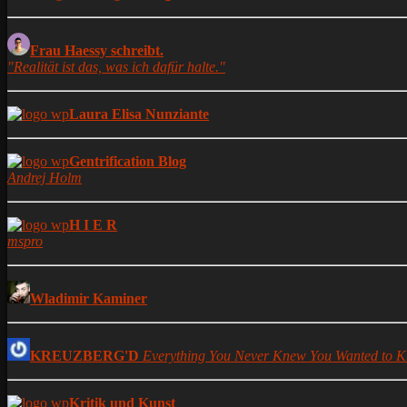
Frau Haessy schreibt.
"Realität ist das, was ich dafür halte."
Laura Elisa Nunziante
Gentrification Blog
Andrej Holm
H I E R
mspro
Wladimir Kaminer
KREUZBERG'D
Everything You Never Knew You Wanted to K
Kritik und Kunst