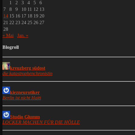
1
2
3
4
5
6
7
8
9
10
11
12
13
14
15
16
17
18
19
20
21
22
23
24
25
26
27
28
« Mai
Jan. »
Blogroll
kreuzberg südost
die katastrophenchronistin
kiezneurotiker
Berlin ist nicht Haiti
Studio Glumm
LOCKER MACHEN FÜR DIE HÖLLE