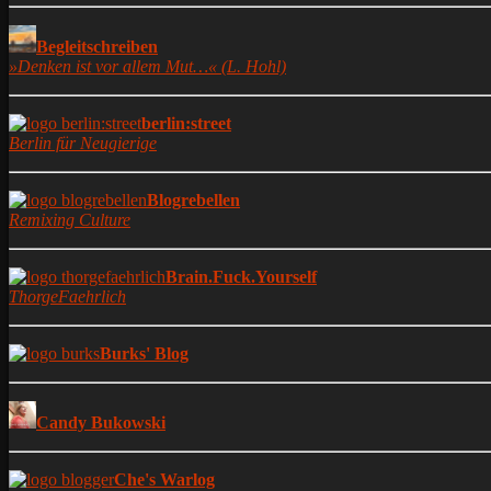
Begleitschreiben
»Denken ist vor allem Mut…« (L. Hohl)
berlin:street
Berlin für Neugierige
Blogrebellen
Remixing Culture
Brain.Fuck.Yourself
ThorgeFaehrlich
Burks' Blog
Candy Bukowski
Che's Warlog