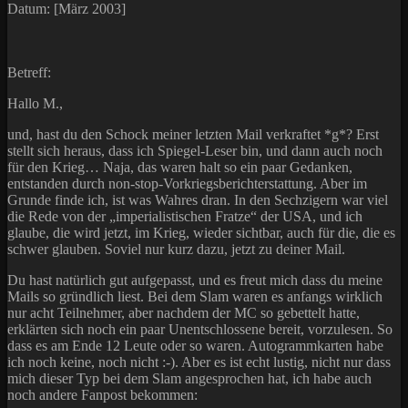
Datum: [März 2003]
Betreff:
Hallo M.,
und, hast du den Schock meiner letzten Mail verkraftet *g*? Erst
stellt sich heraus, dass ich Spiegel-Leser bin, und dann auch noch
für den Krieg… Naja, das waren halt so ein paar Gedanken,
entstanden durch non-stop-Vorkriegsberichterstattung. Aber im
Grunde finde ich, ist was Wahres dran. In den Sechzigern war viel
die Rede von der „imperialistischen Fratze“ der USA, und ich
glaube, die wird jetzt, im Krieg, wieder sichtbar, auch für die, die es
schwer glauben. Soviel nur kurz dazu, jetzt zu deiner Mail.
Du hast natürlich gut aufgepasst, und es freut mich dass du meine
Mails so gründlich liest. Bei dem Slam waren es anfangs wirklich
nur acht Teilnehmer, aber nachdem der MC so gebettelt hatte,
erklärten sich noch ein paar Unentschlossene bereit, vorzulesen. So
dass es am Ende 12 Leute oder so waren. Autogrammkarten habe
ich noch keine, noch nicht :-). Aber es ist echt lustig, nicht nur dass
mich dieser Typ bei dem Slam angesprochen hat, ich habe auch
noch andere Fanpost bekommen: