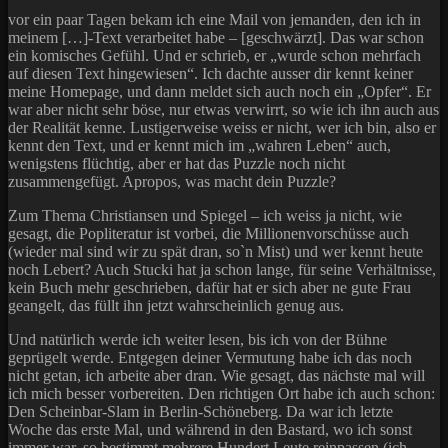
vor ein paar Tagen bekam ich eine Mail von jemanden, den ich in
meinem […]-Text verarbeitet habe – [geschwärzt]. Das war schon
ein komisches Gefühl. Und er schrieb, er „wurde schon mehrfach
auf diesen Text hingewiesen“. Ich dachte ausser dir kennt keiner
meine Homepage, und dann meldet sich auch noch ein „Opfer“. Er
war aber nicht sehr böse, nur etwas verwirrt, so wie ich ihn auch aus
der Realität kenne. Lustigerweise weiss er nicht, wer ich bin, also er
kennt den Text, und er kennt mich im „wahren Leben“ auch,
wenigstens flüchtig, aber er hat das Puzzle noch nicht
zusammengefügt. Apropos, was macht dein Puzzle?
Zum Thema Christiansen und Spiegel – ich weiss ja nicht, wie
gesagt, die Popliteratur ist vorbei, die Millionenvorschüsse auch
(wieder mal sind wir zu spät dran, so`n Mist) und wer kennt heute
noch Lebert? Auch Stucki hat ja schon lange, für seine Verhältnisse,
kein Buch mehr geschrieben, dafür hat er sich aber ne gute Frau
geangelt, das füllt ihn jetzt wahrscheinlich genug aus.
Und natürlich werde ich weiter lesen, bis ich von der Bühne
geprügelt werde. Entgegen deiner Vermutung habe ich das noch
nicht getan, ich arbeite aber dran. Wie gesagt, das nächste mal will
ich mich besser vorbereiten. Den richtigen Ort habe ich auch schon:
Den Scheinbar-Slam in Berlin-Schöneberg. Da war ich letzte
Woche das erste Mal, und während in den Bastard, wo ich sonst
immer war, so bestimmt mehrere Hundert Leute reinpassen (ich