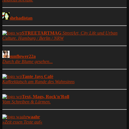
shehadistan
STREETARTMAG
StreetArt, City Life und Urban
Culture. Hamburg / Berlin / NRW
sunflower22a
Durch die Blume gesehen...
Tante Jays Café
Kaffeeklatsch am Rande des Wahnsinns
Text, Mags, Rock'n'Roll
Vom Schreiben & Lärmen.
waahr
»Zeit essen Texte auf«