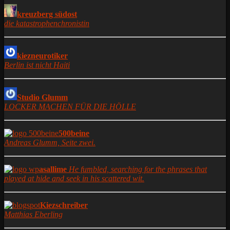
kreuzberg südost
die katastrophenchronistin
kiezneurotiker
Berlin ist nicht Haiti
Studio Glumm
LOCKER MACHEN FÜR DIE HÖLLE
500beine
Andreas Glumm, Seite zwei.
asallime
He fumbled, searching for the phrases that
played at hide and seek in his scattered wit.
Kiezschreiber
Matthias Eberling