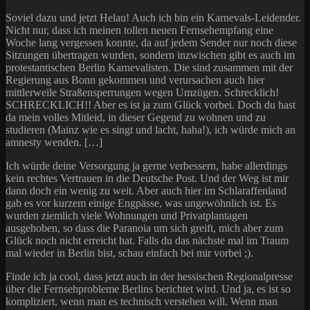
Soviel dazu und jetzt Helau! Auch ich bin ein Karnevals-Leidender.
Nicht nur, dass ich meinen tollen neuen Fernsehempfang eine
Woche lang vergessen konnte, da auf jedem Sender nur noch diese
Sitzungen übertragen wurden, sondern inzwischen gibt es auch im
protestantischen Berlin Karnevalisten. Die sind zusammen mit der
Regierung aus Bonn gekommen und verursachen auch hier
mittlerweile Straßensperrungen wegen Umzügen. Schrecklich!
SCHRECKLICH!! Aber es ist ja zum Glück vorbei. Doch du hast
da mein volles Mitleid, in dieser Gegend zu wohnen und zu
studieren (Mainz wie es singt und lacht, haha!), ich würde mich an
amnesty wenden. […]
Ich würde deine Versorgung ja gerne verbessern, habe allerdings
kein rechtes Vertrauen in die Deutsche Post. Und der Weg ist mir
dann doch ein wenig zu weit. Aber auch hier im Schlaraffenland
gab es vor kurzem einige Engpässe, was ungewöhnlich ist. Es
wurden ziemlich viele Wohnungen und Privatplantagen
ausgehoben, so dass die Paranoia um sich greift, mich aber zum
Glück noch nicht erreicht hat. Falls du das nächste mal im Traum
mal wieder in Berlin bist, schau einfach bei mir vorbei ;).
Finde ich ja cool, dass jetzt auch in der hessischen Regionalpresse
über die Fernsehprobleme Berlins berichtet wird. Und ja, es ist so
kompliziert, wenn man es technisch verstehen will. Wenn man