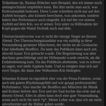
Teilnehmer da, Bastian Böttcher zum Beispiel, den ich immer noch
uneingeschränkt empfehlen kann. Bei ihm merkt man auch, was
Professionalität bedeutet. Diese Leute schreiben nicht nur auf den
Auftritt bezogen, also können berechnen, was ankommt, sondern
haben ihre Performance auch eingeübt. Ich traf ihn vor seinem
Auftritt auf dem Klo, wo er seinen Text unter zu Hilfenahme der
Kopf-gegen-die-Wand-Technik noch mal übte.
Überraschenderweise war er nicht der einzige Sieger an diesem
Abend. Der Überraschungskandidat war ein zufällig in diese
Veranstaltung geratener Münchener, der nichts tat als Geräusche.
Eine fabelhafte BeatBox. Da taute das Publikum dann auch auf,
obwohl kaum Text gebracht wurde. Die Begeisterung war aber
durchaus gerechtfertigt und der Höhepunkt wurde erreicht, als die
Endabstimmung kam. Da das Publikum abstimmte, war es schwer
zu sagen, wer mehr Applaus hatte. Und so einigten man sich auf
zwei Sieger, die dann eine Wahnsinns-Kür hinlegten:
Sebastian Krämer ist eigentlich eher von der Prosa-Fraktion, wenn
auch mit gutem Rhythmusgefühl und wie gesagt professioneller
Performance. Also machte die BeatBox aus München die Musik
und Krämer lieferte den Text und der Saal kochte das erste mal an
diesem Abend. Alles in allem dann doch eine gute Veranstaltung,
wenn auch nicht für mich *g*. Meine Lehre war, dass ich nie mehr
unvorbereitet auf die Bühne gehen werde.