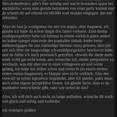
film-dreharbeiten. gibt’s hier ständig und macht besonders spass bei
nachtdrehs, wenn man gerade betrunken von einer party kommt und
da scheint dir auf einmal ein 60.000 watt strahler entgegen. das nur
nebenbei.
Aber du hast ja wenigstens ein ziel vor augen, dein fragment. ich
glaube ich hätte da schon längst den faden verloren. Zum thema
erzählperspektive habe ich letztens in einem wirklich guten artikel
im kultur-spiegel zum ende der popkultur (inhalt: leider keine
millionengagen für uns zukünftige literatur-stars) gelesen, dass juli
zeh sich über die langweilige ich-erzählperspektive beschwert hätte.
und da fühlte ich mich persönlich getroffen, obwohl die dame mein
werk wohl gar nicht kennt. also versuchte ich, meine perspektive zu
wechseln, was mir aber nur in einer verlogenen art und weise
gelang. ich hatte das früher schon mal versucht (in einem meiner
ersten roman-fragmente), es klappte aber nicht wirklich. Also der
vorwurf ist schon irgendwie begründet, aber ich glaube, jeder muss
auch seine eigene perspektive finden. ich glaube nicht, dass es da
qualitative unterschiede gibt, oder wie siehst du das?
Also, ich will dich auch nicht zu lange aufhalten, wünsche dir noch
viel glück und erfolg und verbleibe
mit sonnigen grüßen