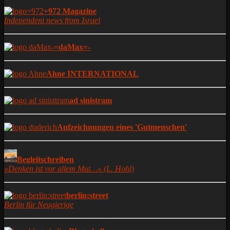
+972 Magazine
Independent news from Israel
-=daMax=-
Ahne INTERNATIONAL
ad sinistram
Aufzeichnungen eines 'Gutmenschen'
Begleitschreiben
»Denken ist vor allem Mut…« (L. Hohl)
berlin:street
Berlin für Neugierige