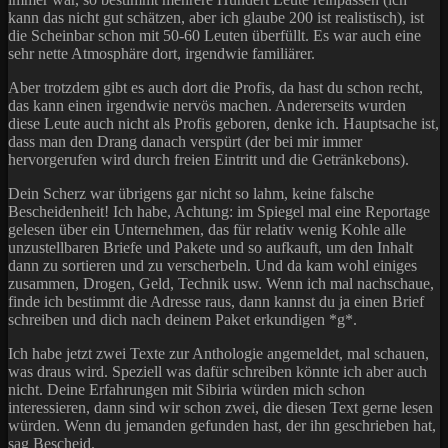
kann das nicht gut schätzen, aber ich glaube 200 ist realistisch), ist
die Scheinbar schon mit 50-60 Leuten überfüllt. Es war auch eine
sehr nette Atmosphäre dort, irgendwie familiärer.
Aber trotzdem gibt es auch dort die Profis, da hast du schon recht,
das kann einen irgendwie nervös machen. Andererseits wurden
diese Leute auch nicht als Profis geboren, denke ich. Hauptsache ist,
dass man den Drang danach verspürt (der bei mir immer
hervorgerufen wird durch freien Eintritt und die Getränkebons).
Dein Scherz war übrigens gar nicht so lahm, keine falsche
Bescheidenheit! Ich habe, Achtung: im Spiegel mal eine Reportage
gelesen über ein Unternehmen, das für relativ wenig Kohle alle
unzustellbaren Briefe und Pakete und so aufkauft, um den Inhalt
dann zu sortieren und zu verscherbeln. Und da kam wohl einiges
zusammen, Drogen, Geld, Technik usw. Wenn ich mal nachschaue,
finde ich bestimmt die Adresse raus, dann kannst du ja einen Brief
schreiben und dich nach deinem Paket erkundigen *g*.
Ich habe jetzt zwei Texte zur Anthologie angemeldet, mal schauen,
was draus wird. Speziell was dafür schreiben könnte ich aber auch
nicht. Deine Erfahrungen mit Sibiria würden mich schon
interessieren, dann sind wir schon zwei, die diesen Text gerne lesen
würden. Wenn du jemanden gefunden hast, der ihn geschrieben hat,
sag Bescheid.