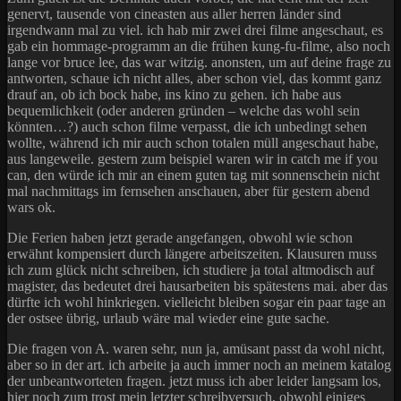
genervt, tausende von cineasten aus aller herren länder sind
irgendwann mal zu viel. ich hab mir zwei drei filme angeschaut, es
gab ein hommage-programm an die frühen kung-fu-filme, also noch
lange vor bruce lee, das war witzig. anonsten, um auf deine frage zu
antworten, schaue ich nicht alles, aber schon viel, das kommt ganz
drauf an, ob ich bock habe, ins kino zu gehen. ich habe aus
bequemlichkeit (oder anderen gründen – welche das wohl sein
könnten…?) auch schon filme verpasst, die ich unbedingt sehen
wollte, während ich mir auch schon totalen müll angeschaut habe,
aus langeweile. gestern zum beispiel waren wir in catch me if you
can, den würde ich mir an einem guten tag mit sonnenschein nicht
mal nachmittags im fernsehen anschauen, aber für gestern abend
wars ok.
Die Ferien haben jetzt gerade angefangen, obwohl wie schon
erwähnt kompensiert durch längere arbeitszeiten. Klausuren muss
ich zum glück nicht schreiben, ich studiere ja total altmodisch auf
magister, das bedeutet drei hausarbeiten bis spätestens mai. aber das
dürfte ich wohl hinkriegen. vielleicht bleiben sogar ein paar tage an
der ostsee übrig, urlaub wäre mal wieder eine gute sache.
Die fragen von A. waren sehr, nun ja, amüsant passt da wohl nicht,
aber so in der art. ich arbeite ja auch immer noch an meinem katalog
der unbeantworteten fragen. jetzt muss ich aber leider langsam los,
hier noch zum trost mein letzter schreibversuch, obwohl einiges