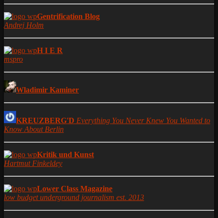
Gentrification Blog
Andrej Holm
H I E R
mspro
Wladimir Kaminer
KREUZBERG'D
Everything You Never Knew You Wanted to
Know About Berlin
Kritik und Kunst
Hartmut Finkeldey
Lower Class Magazine
low budget underground journalism est. 2013