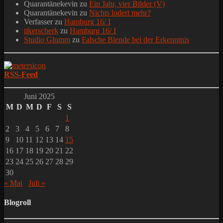
Quarantänekevin
zu
Ein Jahr, vier Bilder (V)
Quarantänekevin
zu
Nichts lodert mehr?
Verfasser
zu
Hamburg 16/ I
tikerscherk
zu
Hamburg 16/ I
Studio Glumm
zu
Falsche Blende bei der Erkenntnis
RSS-Feed
Juni 2025
M
D
M
D
F
S
S
1
2
3
4
5
6
7
8
9
10
11
12
13
14
15
16
17
18
19
20
21
22
23
24
25
26
27
28
29
30
« Mai
Juli »
Blogroll