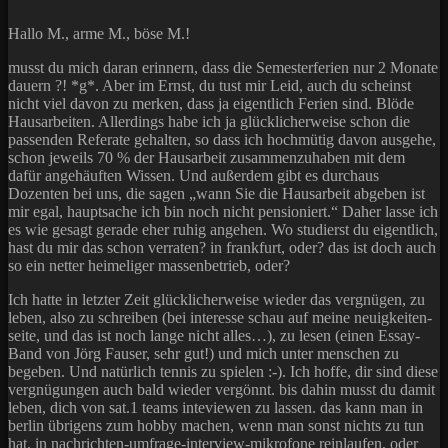
Hallo M., arme M., böse M.!
musst du mich daran erinnern, dass die Semesterferien nur 2 Monate
dauern ?! *g*. Aber im Ernst, du tust mir Leid, auch du scheinst
nicht viel davon zu merken, dass ja eigentlich Ferien sind. Blöde
Hausarbeiten. Allerdings habe ich ja glücklicherweise schon die
passenden Referate gehalten, so dass ich hochmütig davon ausgehe,
schon jeweils 70 % der Hausarbeit zusammenzuhaben mit dem
dafür angehäuften Wissen. Und außerdem gibt es durchaus
Dozenten bei uns, die sagen „wann Sie die Hausarbeit abgeben ist
mir egal, hauptsache ich bin noch nicht pensioniert.“ Daher lasse ich
es wie gesagt gerade eher ruhig angehen. Wo studierst du eigentlich,
hast du mir das schon verraten? in frankfurt, oder? das ist doch auch
so ein netter heimeliger massenbetrieb, oder?
Ich hatte in letzter Zeit glücklicherweise wieder das vergnügen, zu
leben, also zu schreiben (bei interesse schau auf meine neuigkeiten-
seite, und das ist noch lange nicht alles…), zu lesen (einen Essay-
Band von Jörg Fauser, sehr gut!) und mich unter menschen zu
begeben. Und natürlich tennis zu spielen :-). Ich hoffe, dir sind diese
vergnügungen auch bald wieder vergönnt. bis dahin musst du damit
leben, dich von sat.1 teams inteviewen zu lassen. das kann man in
berlin übrigens zum hobby machen, wenn man sonst nichts zu tun
hat. in nachrichten-umfrage-interview-mikrofone reinlaufen, oder