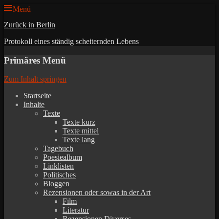
Menü
Zurück in Berlin
Protokoll eines ständig scheiternden Lebens
Primäres Menü
Zum Inhalt springen
Startseite
Inhalte
Texte
Texte kurz
Texte mittel
Texte lang
Tagebuch
Poesiealbum
Linklisten
Politisches
Bloggen
Rezensionen oder sowas in der Art
Film
Literatur
Rezensionen Diverses