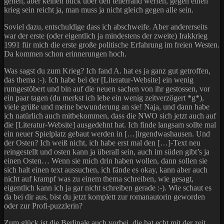
gehen, aber keinen blick über den tellerrand werfen, gegen einen
krieg sein reicht ja, man muss ja nicht gleich gegen alle sein.
Soviel dazu, entschuldige dass ich abschweife. Aber andererseits
war der erste (oder eigentlich ja mindestens der zweite) Irakkrieg
1991 für mich die erste große politische Erfahrung im freien Westen.
Da kommen schon erinnerungen hoch.
Was sagst du zum Krieg? Ich fand A. hat es ja ganz gut getroffen,
das thema :-). Ich habe bei der [Literatur-Website] ein wenig
rumgestöbert und bin auf die neuen sachen von ihr gestossen, vor
ein paar tagen (du merkst ich lebe ein wenig zeitverzögert *g*),
viele grüße und meine bewunderung an sie! Naja, und dann habe
ich natürlich auch mitbekommen, dass die NWO sich jetzt auch auf
die [Literatur-Website] ausgedehnt hat. Ich finde langsam sollte mal
ein neuer Spielplatz gebaut werden in […]irgendwashausen. Und
der Osten? Ich weiß nicht, ich habe erst mal den […]-Text neu
reingestellt und osten kann ja überall sein, auch im süden gibt’s ja
einen Osten… Wenn sie mich drin haben wollen, dann sollen sie
sich halt einen text aussuchen, ich fände es okay, kann aber auch
nicht auf krampf was zu einem thema schreiben, wie gesagt,
eigentlich kann ich ja gar nicht schreiben gerade :-). Wie schaut es
da bei dir aus, bist du jetzt komplett zur romanautorin geworden
oder zur Profi-puzzlerin?
Zum glück ist die Berlinale auch vorbei, die hat echt mit der zeit