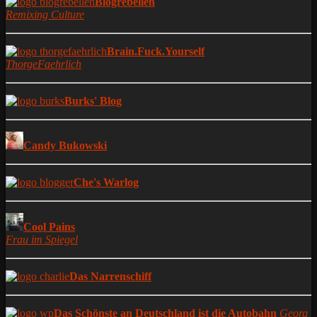
Blogrebellen
Remixing Culture
Brain.Fuck.Yourself
ThorgeFaehrlich
Burks' Blog
Candy Bukowski
Che's Warlog
Cool Pains
Frau im Spiegel
Das Narrenschiff
Das Schönste an Deutschland ist die Autobahn
Georg