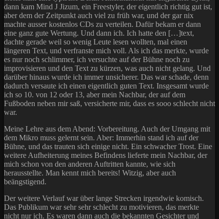
dann kam Mind J Jizum, ein Freestyler, der eigentlich richtig gut ist,
aber dem der Zeitpunkt auch viel zu früh war, und der gar nix
machte ausser kostenlos CDs zu verteilen. Dafür bekam er dann
eine ganz gute Wertung. Und dann ich. Ich hatte den […]text,
dachte gerade weil so wenig Leute lesen wollten, mal einen
längeren Text, und verfranste mich voll. Als ich das merkte, wurde
es nur noch schlimmer, ich versuchte auf der Bühne noch zu
improvisieren und den Text zu kürzen, was auch nicht gelang. Und
darüber hinaus wurde ich immer unsicherer. Das war schade, denn
dadurch versaute ich einen eigentlich guten Text. Insgesamt wurde
ich so 10. von 12 oder 13, aber mein Nachbar, der auf dem
Fußboden neben mir saß, versicherte mir, dass es sooo schlecht nicht
war.
Meine Lehre aus dem Abend: Vorbereitung. Auch der Umgang mit
dem Mikro muss gelernt sein. Aber: Immerhin stand ich auf der
Bühne, und das trauten sich einige nicht. Ein schwacher Trost. Eine
weitere Aufheiterung meines Befindens lieferte mein Nachbar, der
mich schon von den anderen Auftritten kannte, wie sich
herausstellte. Man kennt mich bereits! Witzig, aber auch
beängstigend.
Der weitere Verlauf war über lange Strecken irgendwie komisch.
Das Publikum war sehr sehr schlecht zu motivieren, das merkte
nicht nur ich. Es waren dann auch die bekannten Gesichter und