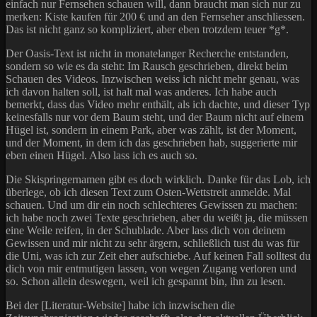
einfach nur Fernsehen schauen will, dann braucht man sich nur zu
merken: Kiste kaufen für 200 € und an den Fernseher anschliessen.
Das ist nicht ganz so kompliziert, aber eben trotzdem teuer *g*.
Der Oasis-Text ist nicht in monatelanger Recherche entstanden,
sondern so wie es da steht: Im Rausch geschrieben, direkt beim
Schauen des Videos. Inzwischen weiss ich nicht mehr genau, was
ich davon halten soll, ist halt mal was anderes. Ich habe auch
bemerkt, dass das Video mehr enthält, als ich dachte, und dieser Typ
keinesfalls nur vor dem Baum steht, und der Baum nicht auf einem
Hügel ist, sondern in einem Park, aber was zählt, ist der Moment,
und der Moment, in dem ich das geschrieben hab, suggerierte mir
eben einen Hügel. Also lass ich es auch so.
Die Skispringernamen gibt es doch wirklich. Danke für das Lob, ich
überlege, ob ich diesen Text zum Osten-Wettstreit anmelde. Mal
schauen. Und um dir ein noch schlechteres Gewissen zu machen:
ich habe noch zwei Texte geschrieben, aber du weißt ja, die müssen
eine Weile reifen, in der Schublade. Aber lass dich von deinem
Gewissen und mir nicht zu sehr ärgern, schließlich tust du was für
die Uni, was ich zur Zeit eher aufschiebe. Auf keinen Fall solltest du
dich von mir entmutigen lassen, von wegen Zugang verloren und
so. Schon allein deswegen, weil ich gespannt bin, ihn zu lesen.
Bei der [Literatur-Website] habe ich inzwischen die