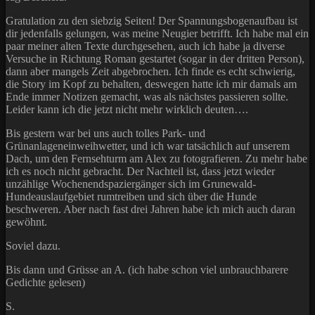
Gratulation zu den siebzig Seiten! Der Spannungsbogenaufbau ist
dir jedenfalls gelungen, was meine Neugier betrifft. Ich habe mal ein
paar meiner alten Texte durchgesehen, auch ich habe ja diverse
Versuche in Richtung Roman gestartet (sogar in der dritten Person),
dann aber mangels Zeit abgebrochen. Ich finde es echt schwierig,
die Story im Kopf zu behalten, deswegen hatte ich mir damals am
Ende immer Notizen gemacht, was als nächstes passieren sollte.
Leider kann ich die jetzt nicht mehr wirklich deuten….
Bis gestern war bei uns auch tolles Park- und
Grünanlageneinweihwetter, und ich war tatsächlich auf unserem
Dach, um den Fernsehturm am Alex zu fotografieren. Zu mehr habe
ich es noch nicht gebracht. Der Nachteil ist, dass jetzt wieder
unzählige Wochenendspaziergänger sich im Grunewald-
Hundeauslaufgebiet rumtreiben und sich über die Hunde
beschweren. Aber nach fast drei Jahren habe ich mich auch daran
gewöhnt.
Soviel dazu.
Bis dann und Grüsse an A. (ich habe schon viel unbrauchbarere
Gedichte gelesen)
S.