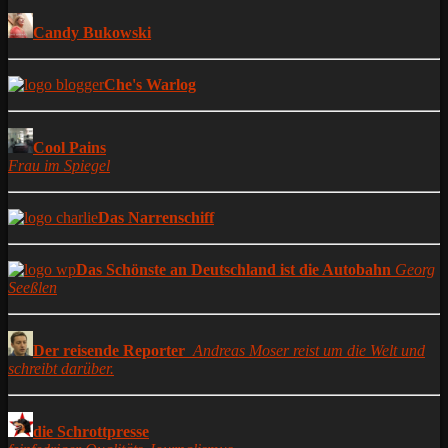
Candy Bukowski
Che's Warlog
Cool Pains
Frau im Spiegel
Das Narrenschiff
Das Schönste an Deutschland ist die Autobahn
Georg
Seeßlen
Der reisende Reporter
Andreas Moser reist um die Welt und
schreibt darüber.
die Schrottpresse