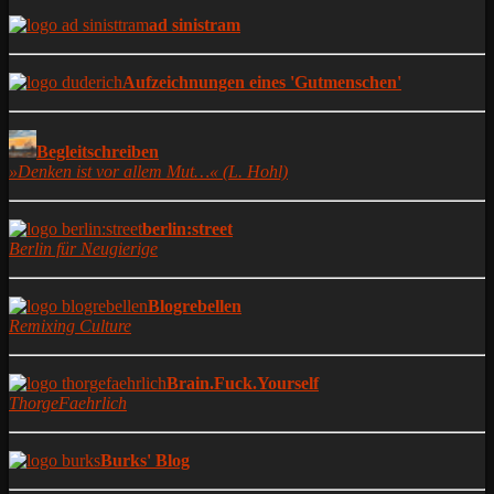
ad sinistram
Aufzeichnungen eines 'Gutmenschen'
Begleitschreiben
»Denken ist vor allem Mut…« (L. Hohl)
berlin:street
Berlin für Neugierige
Blogrebellen
Remixing Culture
Brain.Fuck.Yourself
ThorgeFaehrlich
Burks' Blog