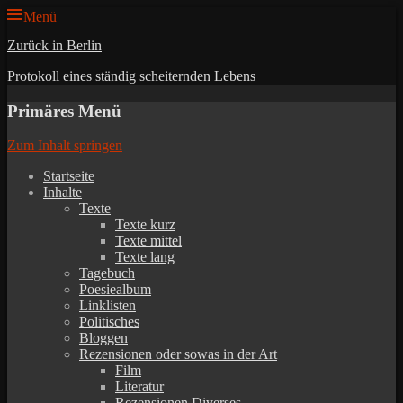
Menü
Zurück in Berlin
Protokoll eines ständig scheiternden Lebens
Primäres Menü
Zum Inhalt springen
Startseite
Inhalte
Texte
Texte kurz
Texte mittel
Texte lang
Tagebuch
Poesiealbum
Linklisten
Politisches
Bloggen
Rezensionen oder sowas in der Art
Film
Literatur
Rezensionen Diverses