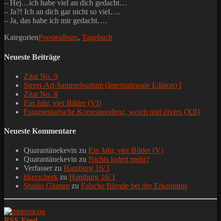
– Hej…ich habe viel an dich gedacht…
– Ja?! Ich an dich gar nicht so viel….
– Ja, das habe ich mir gedacht….
Kategorien
Poesiealbum
,
Tagebuch
Neueste Beiträge
Zitat No. 9
Street-Art-Sammelsurium (Internationale Edition) I
Zitat No. 8
Ein Jahr, vier Bilder (VI)
Fragmentarische Korrespondenz, weich und divers (XII)
Neueste Kommentare
Quarantänekevin
zu
Ein Jahr, vier Bilder (V)
Quarantänekevin
zu
Nichts lodert mehr?
Verfasser
zu
Hamburg 16/ I
tikerscherk
zu
Hamburg 16/ I
Studio Glumm
zu
Falsche Blende bei der Erkenntnis
RSS-Feed