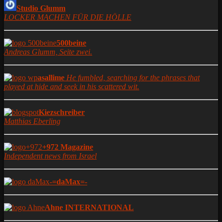
Studio Glumm
LOCKER MACHEN FÜR DIE HÖLLE
500beine
Andreas Glumm, Seite zwei.
asallime
He fumbled, searching for the phrases that
played at hide and seek in his scattered wit.
Kiezschreiber
Matthias Eberling
+972 Magazine
Independent news from Israel
-=daMax=-
Ahne INTERNATIONAL