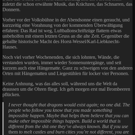
zuletzt die schon erwähnte Musik, das Krächzen, das Schnarren, das
Donnern.
Vorher vor der Volksbühne in der Abendsonne einen geraucht, und
kurzzeitig eine Vorahnung von der kommenden Überwältigung
erfahren: Das Rad ist weg, Luftballonschriftzüge flattern etwas
unbeholfen mit einem letzten Gruss an die alte Zeit. Gegenüber die
geballte historische Macht des Horst-Wessel/Karl-Liebknecht-
Hauses.
Noch viel vorher Wochenenden, die sich lohnten, Wände, die
verstanden wurden, immer wieder Sonnenuntergänge, und seit
kurzem auch eine Hängematte. Ganz zu schweigen von den anderen
Orten mit Hängematten und Liegestühlen für locker vier Personen.
Keine Anhnung, was das alles soll, während uns die Welt da
draussen um die Ohren fliegt. Ich geh morgen erst mal Brombeeren
pflücken.
I never thought that dragons would exist again; no one did. The
people who follow you know that you made something
impossible happen. Maybe that helps them believe that you can
make other impossible things happen. Build a world that is
different from the shit one they’ve always known. But if you use
them
to melt castles and burn cities you’re not different, you are