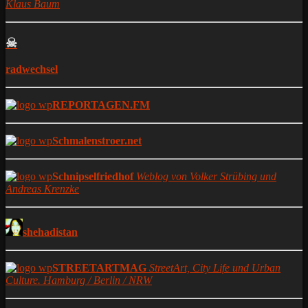
Klaus Baum
☠
radwechsel
REPORTAGEN.FM
Schmalenstroer.net
Schnipselfriedhof
Weblog von Volker Strübing und
Andreas Krenzke
shehadistan
STREETARTMAG
StreetArt, City Life und Urban
Culture. Hamburg / Berlin / NRW