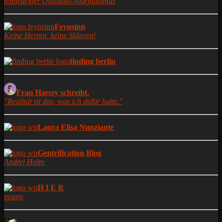
feinfedriger Qualitäts-Journalismus
Feynsinn
Keine Herren, keine Sklaven!
finding berlin
Frau Haessy schreibt.
"Realität ist das, was ich dafür halte."
Laura Elisa Nunziante
Gentrification Blog
Andrej Holm
H I E R
mspro