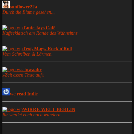
sunflower22a
Durch die Blume gesehen...
Tante Jays Café
Kaffeeklatsch am Rande des Wahnsinns
Text, Mags, Rock'n'Roll
Vom Schreiben & Lärmen.
waahr
»Zeit essen Texte auf«
we read Indie
WIRRE WELT BERLIN
Ihr werdet euch noch wundern