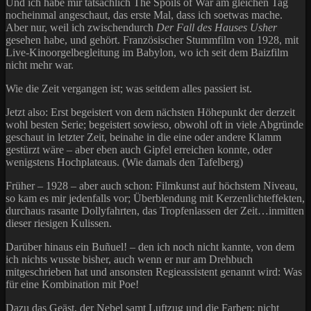
Und ich habe mir tatsächlich The Spoils of War am gleichen Tag
nocheinmal angeschaut, das erste Mal, dass ich soetwas mache.
Aber nur, weil ich zwischendurch
Der Fall des Hauses Usher
gesehen habe, und gehört. Französischer Stummfilm von 1928, mit
Live-Kinoorgelbegleitung im Babylon, wo ich seit dem Baizfilm
nicht mehr war.
Wie die Zeit vergangen ist; was seitdem alles passiert ist.
Jetzt also: Erst begeistert von dem nächsten Höhepunkt der derzeit
wohl besten Serie; begeistert sowieso, obwohl oft in viele Abgründe
geschaut in letzter Zeit, beinahe in die eine oder andere Klamm
gestürzt wäre – aber eben auch Gipfel erreichen konnte, oder
wenigstens Hochplateaus. (Wie damals den Tafelberg)
Früher – 1928 – aber auch schon: Filmkunst auf höchstem Niveau,
so kam es mir jedenfalls vor; Überblendung mit Kerzenlichteffekten,
durchaus rasante Dollyfahrten, das Tropfenlassen der Zeit…inmitten
dieser riesigen Kulissen.
Darüber hinaus ein Buñuel! – den ich noch nicht kannte, von dem
ich nichts wusste bisher, auch wenn er nur am Drehbuch
mitgeschrieben hat und ansonsten Regieassistent genannt wird: Was
für eine Kombination mit Poe!
Dazu das Geäst, der Nebel samt Luftzug und die Farben; nicht