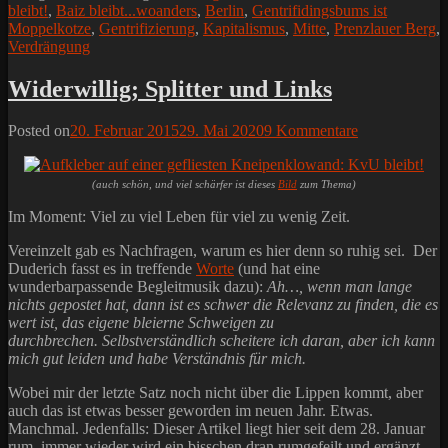
bleibt!
,
Baiz bleibt...woanders
,
Berlin
,
Gentrifidingsbums ist
Moppelkotze
,
Gentrifizierung
,
Kapitalismus
,
Mitte
,
Prenzlauer Berg
,
Verdrängung
Widerwillig; Splitter und Links
Posted on
20. Februar 2015
29. Mai 2020
9 Kommentare
(auch schön, und viel schärfer ist dieses
Bild
zum Thema)
Im Moment: Viel zu viel Leben für viel zu wenig Zeit.
Vereinzelt gab es Nachfragen, warum es hier denn so ruhig sei. Der
Duderich fasst es in treffende
Worte
(und hat eine
wunderbarpassende Begleitmusik dazu):
Ah…, wenn man lange
nichts gepostet hat, dann ist es schwer die Relevanz zu finden, die es
wert ist, das eigene bleierne Schweigen zu
durchbrechen. Selbstverständlich scheitere ich daran, aber ich kann
mich gut leiden und habe Verständnis für mich.
Wobei mir der letzte Satz noch nicht über die Lippen kommt, aber
auch das ist etwas besser geworden im neuen Jahr. Etwas.
Manchmal. Jedenfalls: Dieser Artikel liegt hier seit dem 28. Januar
rum, immer wieder wird ein bisschen dran rumgefeilt und ergänzt –