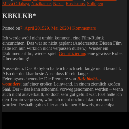
Mirza Odabaşı
,
Nazikacke
,
Nazis
,
Rassismus
,
Solingen
KBKLKB*
Posted on
7. April 2015
29. Mai 2020
4 Kommentare
Ich werde wohl nicht umhin kommen, eine Film-Rubrik
einzurichten. Das war so nicht geplant (Andererseits: Diesen Film
hätte ich nun wirklich nicht verpassen dürfen.). Wieder ein
Dokumentarfilm, wieder spielt
Gentrifizierung
eine gewisse Rolle.
Überraschung!
Ausserdem: Das Babylon hatte ich auch sehr lange nicht besucht.
Also der denkbar beste Abschluss für ein langes
Feiertagswochenende: Die Premiere von
Baiz bleibt…
woanders
; auf einer großen Leinwand, in einem ziemlich großen
Saal. Der – das kann schonmal vorweggenommen werden – wenn
auch nicht ausverkauft, so doch sehr gut gefüllt war. Fast hätte ich
den Termin vergessen, wäre ich nicht nochmal daran erinnert
worden. Deshalb gab es hier auch keinen Hinweis, mea culpa.