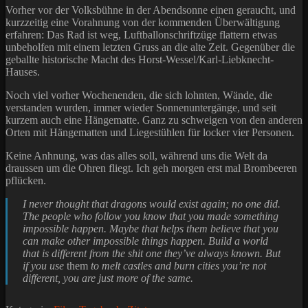
Vorher vor der Volksbühne in der Abendsonne einen geraucht, und
kurzzeitig eine Vorahnung von der kommenden Überwältigung
erfahren: Das Rad ist weg, Luftballonschriftzüge flattern etwas
unbeholfen mit einem letzten Gruss an die alte Zeit. Gegenüber die
geballte historische Macht des Horst-Wessel/Karl-Liebknecht-
Hauses.
Noch viel vorher Wochenenden, die sich lohnten, Wände, die
verstanden wurden, immer wieder Sonnenuntergänge, und seit
kurzem auch eine Hängematte. Ganz zu schweigen von den anderen
Orten mit Hängematten und Liegestühlen für locker vier Personen.
Keine Anhnung, was das alles soll, während uns die Welt da
draussen um die Ohren fliegt. Ich geh morgen erst mal Brombeeren
pflücken.
I never thought that dragons would exist again; no one did.
The people who follow you know that you made something
impossible happen. Maybe that helps them believe that you
can make other impossible things happen. Build a world
that is different from the shit one they’ve always known. But
if you use
them
to melt castles and burn cities you’re not
different, you are just more of the same.