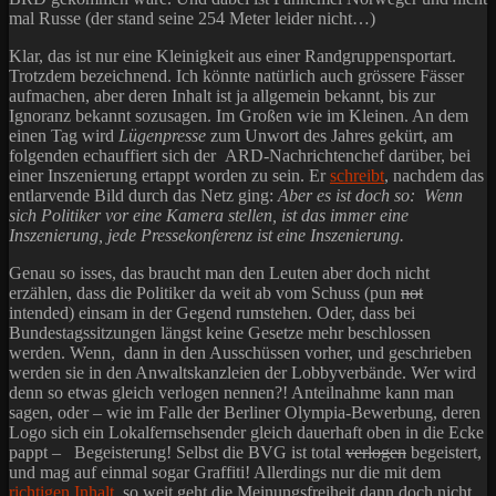
mal Russe (der stand seine 254 Meter leider nicht…)
Klar, das ist nur eine Kleinigkeit aus einer Randgruppensportart.
Trotzdem bezeichnend. Ich könnte natürlich auch grössere Fässer
aufmachen, aber deren Inhalt ist ja allgemein bekannt, bis zur
Ignoranz bekannt sozusagen. Im Großen wie im Kleinen. An dem
einen Tag wird
Lügenpresse
zum Unwort des Jahres gekürt, am
folgenden echauffiert sich der ARD-Nachrichtenchef darüber, bei
einer Inszenierung ertappt worden zu sein. Er
schreibt
, nachdem das
entlarvende Bild durch das Netz ging:
Aber es ist doch so: Wenn
sich Politiker vor eine Kamera stellen, ist das immer eine
Inszenierung, jede Pressekonferenz ist eine Inszenierung.
Genau so isses, das braucht man den Leuten aber doch nicht
erzählen, dass die Politiker da weit ab vom Schuss (pun
not
intended) einsam in der Gegend rumstehen. Oder, dass bei
Bundestagssitzungen längst keine Gesetze mehr beschlossen
werden. Wenn, dann in den Ausschüssen vorher, und geschrieben
werden sie in den Anwaltskanzleien der Lobbyverbände. Wer wird
denn so etwas gleich verlogen nennen?! Anteilnahme kann man
sagen, oder – wie im Falle der Berliner Olympia-Bewerbung, deren
Logo sich ein Lokalfernsehsender gleich dauerhaft oben in die Ecke
pappt – Begeisterung! Selbst die BVG ist total
verlogen
begeistert,
und mag auf einmal sogar Graffiti! Allerdings nur die mit dem
richtigen Inhalt
, so weit geht die Meinungsfreiheit dann doch nicht.