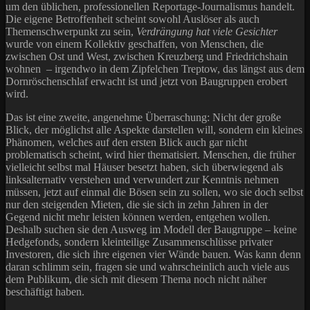
um den üblichen, professionellen Reportage-Journalismus handelt.
Die eigene Betroffenheit scheint sowohl Auslöser als auch
Themenschwerpunkt zu sein,
Verdrängung hat viele Gesichter
wurde von einem Kollektiv geschaffen, von Menschen, die
zwischen Ost und West, zwischen Kreuzberg und Friedrichshain
wohnen – irgendwo in dem Zipfelchen Treptow, das längst aus dem
Dornröschenschlaf erwacht ist und jetzt von Baugruppen erobert
wird.
Das ist eine zweite, angenehme Überraschung: Nicht der große
Blick, der möglichst alle Aspekte darstellen will, sondern ein kleines
Phänomen, welches auf den ersten Blick auch gar nicht
problematisch scheint, wird hier thematisiert. Menschen, die früher
vielleicht selbst mal Häuser besetzt haben, sich überwiegend als
linksalternativ verstehen und verwundert zur Kenntnis nehmen
müssen, jetzt auf einmal die Bösen sein zu sollen, wo sie doch selbst
nur den steigenden Mieten, die sie sich in zehn Jahren in der
Gegend nicht mehr leisten können werden, entgehen wollen.
Deshalb suchen sie den Ausweg im Modell der Baugruppe – keine
Hedgefonds, sondern kleinteilige Zusammenschlüsse privater
Investoren, die sich ihre eigenen vier Wände bauen. Was kann denn
daran schlimm sein, fragen sie und wahrscheinlich auch viele aus
dem Publikum, die sich mit diesem Thema noch nicht näher
beschäftigt haben.