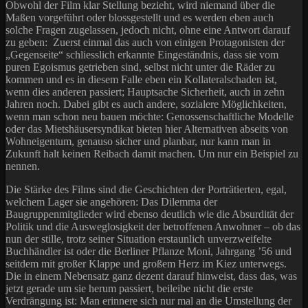
Obwohl der Film klar Stellung bezieht, wird niemand über die
Maßen vorgeführt oder blossgestellt und es werden eben auch
solche Fragen zugelassen, jedoch nicht, ohne eine Antwort darauf
zu geben: Zuerst einmal das auch von einigen Protagonisten der
„Gegenseite“ schliesslich erkannte Eingeständnis, dass sie vom
puren Egoismus getrieben sind, selbst nicht unter die Räder zu
kommen und es in diesem Falle eben ein Kollateralschaden ist,
wenn dies anderen passiert; Hauptsache Sicherheit, auch in zehn
Jahren noch. Dabei gibt es auch andere, sozialere Möglichkeiten,
wenn man schon neu bauen möchte: Genossenschaftliche Modelle
oder das Mietshäusersyndikat bieten hier Alternativen abseits von
Wohneigentum, genauso sicher und planbar, nur kann man in
Zukunft halt keinen Reibach damit machen. Um nur ein Beispiel zu
nennen.
Die Stärke des Films sind die Geschichten der Porträtierten, egal,
welchem Lager sie angehören: Das Dilemma der
Baugruppenmitglieder wird ebenso deutlich wie die Absurdität der
Politik und die Ausweglosigkeit der betroffenen Anwohner – ob das
nun der stille, trotz seiner Situation erstaunlich unverzweifelte
Buchhändler ist oder die Berliner Pflanze Moni, Jahrgang ’56 und
seitdem mit großer Klappe und großem Herz im Kiez unterwegs.
Die in einem Nebensatz ganz dezent darauf hinweist, dass das, was
jetzt gerade um sie herum passiert, beileibe nicht die erste
Verdrängung ist: Man erinnere sich nur mal an die Umstellung der