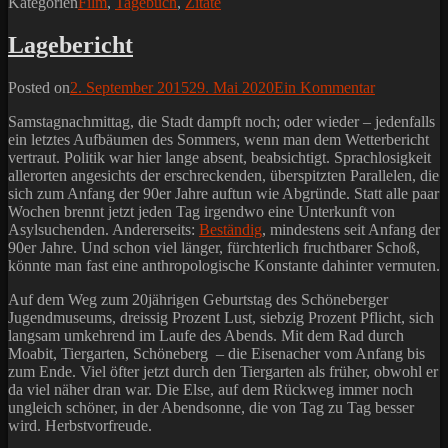
Kategorien
Film
,
Tagebuch
,
Zitate
Lagebericht
Posted on
2. September 2015
29. Mai 2020
Ein Kommentar
Samstagnachmittag, die Stadt dampft noch; oder wieder – jedenfalls
ein letztes Aufbäumen des Sommers, wenn man dem Wetterbericht
vertraut. Politik war hier lange absent, beabsichtigt. Sprachlosigkeit
allerorten angesichts der erschreckenden, überspitzten Parallelen, die
sich zum Anfang der 90er Jahre auftun wie Abgründe. Statt alle paar
Wochen brennt jetzt jeden Tag irgendwo eine Unterkunft von
Asylsuchenden. Andererseits:
Beständig
, mindestens seit Anfang der
90er Jahre. Und schon viel länger, fürchterlich fruchtbarer Schoß,
könnte man fast eine anthropologische Konstante dahinter vermuten.
Auf dem Weg zum 20jährigen Geburtstag des Schöneberger
Jugendmuseums, dreissig Prozent Lust, siebzig Prozent Pflicht, sich
langsam umkehrend im Laufe des Abends. Mit dem Rad durch
Moabit, Tiergarten, Schöneberg – die Eisenacher vom Anfang bis
zum Ende. Viel öfter jetzt durch den Tiergarten als früher, obwohl er
da viel näher dran war. Die Else, auf dem Rückweg immer noch
ungleich schöner, in der Abendsonne, die von Tag zu Tag besser
wird. Herbstvorfreude.