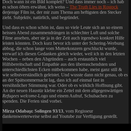
Doch wann ist ein Bild komplett? Und dass immer noch – ich hab
es schon öfters erwähnt, ich weiss –
The Truth Lies in Rostock
derjenige Film ist, der mir zum Thema am heftigsten den Stecker
zieht. Subjektiv, natürlich, und begründet.
Und dass es schon schön ist, dass so viele Leute sich an so einem
heissen Abend zusammendrängen in schlechter Luft und solche
Filme ansehen, aber sie ja in der Zeit auch irgendwo konkret Hilfe
leisten könnten. Doch kurz bevor ich unter der Schering-Werbung
abbog, die schon lange vom Mutterkonzern geschluckt wurde,
verwarf ich diesen Gedanken gleich wieder, weil ich in den letzten
Wochen – neben den Abgründen – auch erstaunlich viel
Hilfsbereitschaft und Empathie aus den überraschendsten und
unterschiedlichsten Ecken mitbekommen habe, meist ganz still &
wie selbstverständlich geleistet. Und wusste dann nicht genau, ob es
an der Spätsommernacht lag, dass ich auf einmal fast in
versöhnlicher Stimmung war. Oder ob es wirklich Hoffnung gibt.
An der neuen Haustür klebte ein Zettel mit dem allgegenwärtigen
Refugees welcome
-Logo und einem Aufruf, Schulsachen zu
spenden. Die Ferien sind vorbei.
Mirza Odabaşı: Solingen 93/13
, vom Regisseur
dankenswerterweise selbst auf Youtube zur Verfügung gestellt.