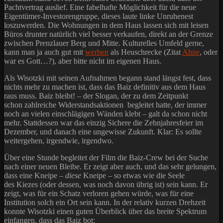
Pachtvertrag auslief. Eine fabelhafte Möglichkeit für die neue
Eigentümer-Investorengruppe, dieses laute linke Unruhenest
loszuwerden. Die Wohnungen in dem Haus lassen sich mit leisen
Büros drunter natürlich viel besser verkaufen, direkt an der Grenze
zwischen Prenzlauer Berg und Mitte. Kulturelles Umfeld gerne,
kann man ja auch gut mit
werben
als Heuschrecke (Zitat
Ahne
, oder
war es Gott…?), aber bitte nicht im eigenen Haus.
Als Wisotzki mit seinen Aufnahmen begann stand längst fest, dass
nichts mehr zu machen ist, dass das Baiz definitiv aus dem Haus
raus muss. Baiz bleibt! – der Slogan, der zu dem Zeitpunkt
schon zahlreiche Widerstandsaktionen begleitet hatte, der immer
noch an vielen einschlägigen Wänden klebt – galt da schon nicht
mehr. Stattdessen war das einzig Sichere die Zehnjahresfeier im
Dezember, und danach eine ungewisse Zukunft. Klar: Es sollte
weitergehen, irgendwie, irgendwo.
Über eine Stunde begleitet der Film die Baiz-Crew bei der Suche
nach einer neuen Bleibe. Er zeigt aber auch, und das sehr gelungen,
dass eine Kneipe –
diese
Kneipe – so etwas wie die Seele
des Kiezes (oder dessen, was noch davon übrig ist) sein kann. Er
zeigt, was für ein Schatz verloren gehen würde, was für eine
Institution solch ein Ort sein kann. In der relativ kurzen Drehzeit
konnte Wisotzki einen guten Überblick über das breite Spektrum
einfangen, dass das Baiz bot: