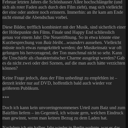
Februar letzten Jahres die Schönhauser Allee hochschlängelte (und
sich als roter Faden auch durch den Film zieht), mag sich vielleicht
der eine oder andere noch erinnern. Immerhin: an ihr kam am Ende
nicht einmal die Abendschau vorbei.
Diese Bilder, trefflich kombiniert mit der Musik, sind sicherlich einer
der Höhepunkte des Films. Finale und Happy End schliesslich
genau vor einem Jahr: Die Neueröffnung. So in etwa könnte eine
Kurzbesprechung von
Baiz bleibt…woanders
aussehen. Vielleicht
müsste noch etwas rumgekrittelt werden; der Musikeinsatz war oft
gelungen bis hervorragend, der Ton manchmal nicht so sehr. Kann
die Unschärfe als charakteristischer Charme ausgelegt werden? Gab
es da nicht zwei oder drei Szenen, auf die man auch hätte verzichten
können?
Keine Frage jedoch, dass der Film unbedingt zu empfehlen ist –
derzeit leider nur auf DVD, hoffentlich bald auch wieder vor
größerem Publikum.
***
Doch ich kann kein unvoreingenommenes Urteil zum Baiz und zum
Baizfilm liefern – im Gegenteil, ich wüsste gern, welchen Eindruck
man gewinnt, wenn man keinen Bezug zu dem Laden hat.
Nachdem ich ein halbes Jahr wieder in Berlin wohnte, war es das