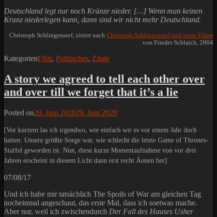
Deutschland legt nur noch Kränze nieder. […] Wenn man keinen
Kranz niederlegen kann, dann sind wir nicht mehr Deutschland.
Christoph Schlingensief, zitiert nach
Christoph Schlingensief und seine Filme
von Frieder Schlaich, 2004
Kategorien
Film
,
Politisches
,
Zitate
A story we agreed to tell each other over
and over till we forget that it’s a lie
Posted on
29. Juni 2020
29. Juni 2020
[Vor kurzem las ich irgendwo, wie einfach wir es vor einem Jahr doch
hatten: Unsere größte Sorge war, wie schlecht die letzte Game of Thrones-
Staffel geworden ist. Nun, diese kurze Momentaufnahme von vor drei
Jahren erscheint in diesem Licht dann erst recht Äonen her]
07/08/17
Und ich habe mir tatsächlich The Spoils of War am gleichen Tag
nocheinmal angeschaut, das erste Mal, dass ich soetwas mache.
Aber nur, weil ich zwischendurch
Der Fall des Hauses Usher