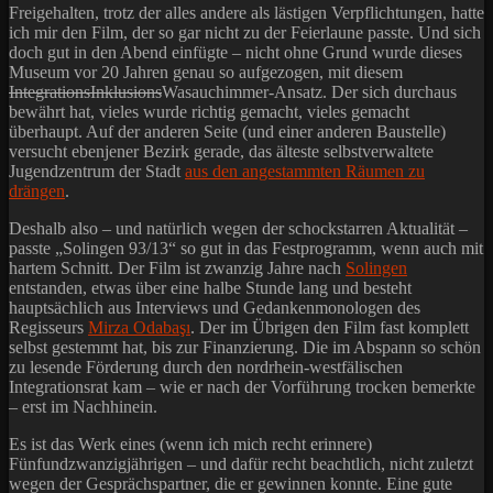
Freigehalten, trotz der alles andere als lästigen Verpflichtungen, hatte
ich mir den Film, der so gar nicht zu der Feierlaune passte. Und sich
doch gut in den Abend einfügte – nicht ohne Grund wurde dieses
Museum vor 20 Jahren genau so aufgezogen, mit diesem
IntegrationsInklusions
Wasauchimmer-Ansatz. Der sich durchaus
bewährt hat, vieles wurde richtig gemacht, vieles gemacht
überhaupt. Auf der anderen Seite (und einer anderen Baustelle)
versucht ebenjener Bezirk gerade, das älteste selbstverwaltete
Jugendzentrum der Stadt
aus den angestammten Räumen zu
drängen
.
Deshalb also – und natürlich wegen der schockstarren Aktualität –
passte „Solingen 93/13“ so gut in das Festprogramm, wenn auch mit
hartem Schnitt. Der Film ist zwanzig Jahre nach
Solingen
entstanden, etwas über eine halbe Stunde lang und besteht
hauptsächlich aus Interviews und Gedankenmonologen des
Regisseurs
Mirza Odabaşı
. Der im Übrigen den Film fast komplett
selbst gestemmt hat, bis zur Finanzierung. Die im Abspann so schön
zu lesende Förderung durch den nordrhein-westfälischen
Integrationsrat kam – wie er nach der Vorführung trocken bemerkte
– erst im Nachhinein.
Es ist das Werk eines (wenn ich mich recht erinnere)
Fünfundzwanzigjährigen – und dafür recht beachtlich, nicht zuletzt
wegen der Gesprächspartner, die er gewinnen konnte. Eine gute