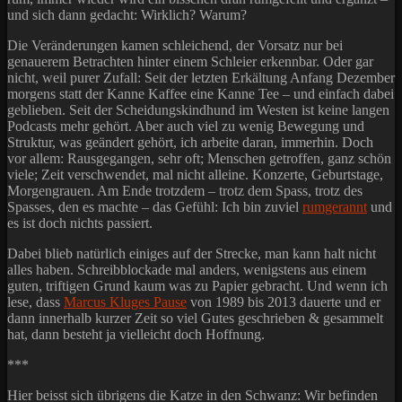
und sich dann gedacht: Wirklich? Warum?
Die Veränderungen kamen schleichend, der Vorsatz nur bei
genauerem Betrachten hinter einem Schleier erkennbar. Oder gar
nicht, weil purer Zufall: Seit der letzten Erkältung Anfang Dezember
morgens statt der Kanne Kaffee eine Kanne Tee – und einfach dabei
geblieben. Seit der Scheidungskindhund im Westen ist keine langen
Podcasts mehr gehört. Aber auch viel zu wenig Bewegung und
Struktur, was geändert gehört, ich arbeite daran, immerhin. Doch
vor allem: Rausgegangen, sehr oft; Menschen getroffen, ganz schön
viele; Zeit verschwendet, mal nicht alleine. Konzerte, Geburtstage,
Morgengrauen. Am Ende trotzdem – trotz dem Spass, trotz des
Spasses, den es machte – das Gefühl: Ich bin zuviel
rumgerannt
und
es ist doch nichts passiert.
Dabei blieb natürlich einiges auf der Strecke, man kann halt nicht
alles haben. Schreibblockade mal anders, wenigstens aus einem
guten, triftigen Grund kaum was zu Papier gebracht. Und wenn ich
lese, dass
Marcus Kluges Pause
von 1989 bis 2013 dauerte und er
dann innerhalb kurzer Zeit so viel Gutes geschrieben & gesammelt
hat, dann besteht ja vielleicht doch Hoffnung.
***
Hier beisst sich übrigens die Katze in den Schwanz: Wir befinden