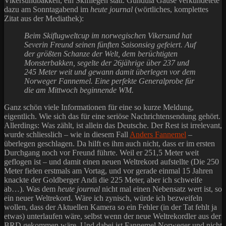
Vikersundbakken, ein Skifliegen statt. Gundula Gause verkündetete
dazu am Sonntagabend im
heute journal
(wörtliches, komplettes
Zitat aus der Mediathek):
Beim Skiflugweltcup im norwegischen Vikersund hat
Severin Freund seinen fünften Saisonsieg gefeiert. Auf
der größten Schanze der Welt, dem berüchtigten
Monsterbakken, segelte der 26jährige über 237 und
245 Meter weit und gewann damit überlegen vor dem
Norweger Fannemel. Eine perfekte Generalprobe für
die am Mittwoch beginnende WM.
Ganz schön viele Informationen für eine so kurze Meldung,
eigentlich. Wie sich das für eine seriöse Nachrichtensendung gehört.
Allerdings: Was zählt, ist allein das Deutsche. Der Rest ist irrelevant,
wurde schliesslich – wie in diesem Fall
Anders Fannemel
–
überlegen geschlagen. Da hilft es ihm auch nicht, dass er im ersten
Durchgang noch vor Freund führte. Weil er 251,5 Meter weit
geflogen ist – und damit einen neuen Weltrekord aufstellte (Die 250
Meter fielen erstmals am Vortag, und vor gerade einmal 15 Jahren
knackte der Goldberger Andi die 225 Meter, aber ich schweife
ab…). Was dem
heute journal
nicht mal einen Nebensatz wert ist, so
ein neuer Weltrekord. Wäre ich zynisch, würde ich bezweifeln
wollen, dass der Aktuellen Kamera so ein Fehler (in der Tat fehlt ja
etwas) unterlaufen wäre, selbst wenn der neue Weltrekordler aus der
BRD gekommen wäre. Und dabei ist Fannemel Norweger und nicht