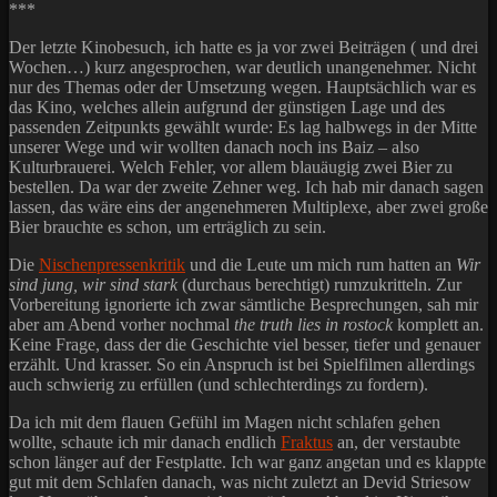
***
Der letzte Kinobesuch, ich hatte es ja vor zwei Beiträgen ( und drei
Wochen…) kurz angesprochen, war deutlich unangenehmer. Nicht
nur des Themas oder der Umsetzung wegen. Hauptsächlich war es
das Kino, welches allein aufgrund der günstigen Lage und des
passenden Zeitpunkts gewählt wurde: Es lag halbwegs in der Mitte
unserer Wege und wir wollten danach noch ins Baiz – also
Kulturbrauerei. Welch Fehler, vor allem blauäugig zwei Bier zu
bestellen. Da war der zweite Zehner weg. Ich hab mir danach sagen
lassen, das wäre eins der angenehmeren Multiplexe, aber zwei große
Bier brauchte es schon, um erträglich zu sein.
Die
Nischenpressenkritik
und die Leute um mich rum hatten an
Wir
sind jung, wir sind stark
(durchaus berechtigt) rumzukritteln. Zur
Vorbereitung ignorierte ich zwar sämtliche Besprechungen, sah mir
aber am Abend vorher nochmal
the truth lies in rostock
komplett an.
Keine Frage, dass der die Geschichte viel besser, tiefer und genauer
erzählt. Und krasser. So ein Anspruch ist bei Spielfilmen allerdings
auch schwierig zu erfüllen (und schlechterdings zu fordern).
Da ich mit dem flauen Gefühl im Magen nicht schlafen gehen
wollte, schaute ich mir danach endlich
Fraktus
an, der verstaubte
schon länger auf der Festplatte. Ich war ganz angetan und es klappte
gut mit dem Schlafen danach, was nicht zuletzt an Devid Striesow