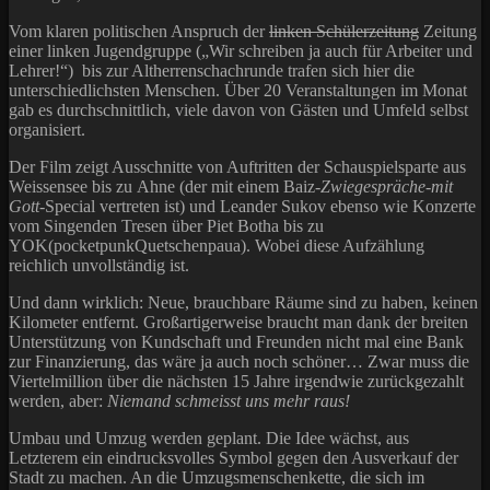
Vom klaren politischen Anspruch der
linken Schülerzeitung
Zeitung
einer linken Jugendgruppe („Wir schreiben ja auch für Arbeiter und
Lehrer!“) bis zur Altherrenschachrunde trafen sich hier die
unterschiedlichsten Menschen. Über 20 Veranstaltungen im Monat
gab es durchschnittlich, viele davon von Gästen und Umfeld selbst
organisiert.
Der Film zeigt Ausschnitte von Auftritten der Schauspielsparte aus
Weissensee bis zu Ahne (der mit einem Baiz-
Zwiegespräche-mit
Gott
-Special vertreten ist) und Leander Sukov ebenso wie Konzerte
vom Singenden Tresen über Piet Botha bis zu
YOK(pocketpunkQuetschenpaua). Wobei diese Aufzählung
reichlich unvollständig ist.
Und dann wirklich: Neue, brauchbare Räume sind zu haben, keinen
Kilometer entfernt. Großartigerweise braucht man dank der breiten
Unterstützung von Kundschaft und Freunden nicht mal eine Bank
zur Finanzierung, das wäre ja auch noch schöner… Zwar muss die
Viertelmillion über die nächsten 15 Jahre irgendwie zurückgezahlt
werden, aber:
Niemand schmeisst uns mehr raus!
Umbau und Umzug werden geplant. Die Idee wächst, aus
Letzterem ein eindrucksvolles Symbol gegen den Ausverkauf der
Stadt zu machen. An die Umzugsmenschenkette, die sich im