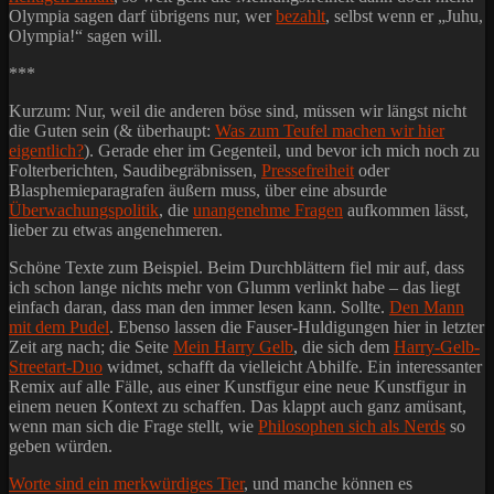
Olympia sagen darf übrigens nur, wer
bezahlt
, selbst wenn er „Juhu,
Olympia!“ sagen will.
***
Kurzum: Nur, weil die anderen böse sind, müssen wir längst nicht
die Guten sein (& überhaupt:
Was zum Teufel machen wir hier
eigentlich?
). Gerade eher im Gegenteil, und bevor ich mich noch zu
Folterberichten, Saudibegräbnissen,
Pressefreiheit
oder
Blasphemieparagrafen äußern muss, über eine absurde
Überwachungspolitik
, die
unangenehme Fragen
aufkommen lässt,
lieber zu etwas angenehmeren.
Schöne Texte zum Beispiel. Beim Durchblättern fiel mir auf, dass
ich schon lange nichts mehr von Glumm verlinkt habe – das liegt
einfach daran, dass man den immer lesen kann. Sollte.
Den Mann
mit dem Pudel
. Ebenso lassen die Fauser-Huldigungen hier in letzter
Zeit arg nach; die Seite
Mein Harry Gelb
, die sich dem
Harry-Gelb-
Streetart-Duo
widmet, schafft da vielleicht Abhilfe. Ein interessanter
Remix auf alle Fälle, aus einer Kunstfigur eine neue Kunstfigur in
einem neuen Kontext zu schaffen. Das klappt auch ganz amüsant,
wenn man sich die Frage stellt, wie
Philosophen sich als Nerds
so
geben würden.
Worte sind ein merkwürdiges Tier
, und manche können es