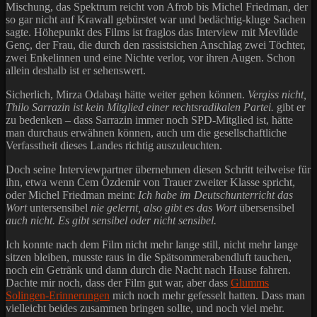
Mischung, das Spektrum reicht von Afrob bis Michel Friedman, der
so gar nicht auf Krawall gebürstet war und bedächtig-kluge Sachen
sagte. Höhepunkt des Films ist fraglos das Interview mit Mevlüde
Genç, der Frau, die durch den rassistsichen Anschlag zwei Töchter,
zwei Enkelinnen und eine Nichte verlor, vor ihren Augen. Schon
allein deshalb ist er sehenswert.
Sicherlich, Mirza Odabaşı hätte weiter gehen können.
Vergiss nicht,
Thilo Sarrazin ist kein Mitglied einer rechtsradikalen Partei.
gibt er
zu bedenken – dass Sarrazin immer noch SPD-Mitglied ist, hätte
man durchaus erwähnen können, auch um die gesellschaftliche
Verfasstheit dieses Landes richtig auszuleuchten.
Doch seine Interviewpartner übernehmen diesen Schritt teilweise für
ihn, etwa wenn Cem Özdemir von Trauer zweiter Klasse spricht,
oder Michel Friedman meint:
Ich habe im Deutschunterricht das
Wort
untersensibel
nie gelernt, also gibt es das Wort
übersensibel
auch nicht. Es gibt sensibel oder nicht sensibel.
Ich konnte nach dem Film nicht mehr lange still, nicht mehr lange
sitzen bleiben, musste raus in die Spätsommerabendluft tauchen,
noch ein Getränk und dann durch die Nacht nach Hause fahren.
Dachte mir noch, dass der Film gut war, aber dass
Glumms
Solingen-Erinnerungen
mich noch mehr gefesselt hatten. Dass man
vielleicht beides zusammen bringen sollte, und noch viel mehr.