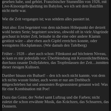
gesehen habe, und gehört. Französischer Stummfilm von 1928, mit
Live-Kinoorgelbegleitung im Babylon, wo ich seit dem Baizfilm
nicht mehr war.
Wie die Zeit vergangen ist; was seitdem alles passiert ist.
Jetzt also: Erst begeistert von dem nächsten Höhepunkt der derzeit
wohl besten Serie; begeistert sowieso, obwohl oft in viele Abgründe
geschaut in letzter Zeit, beinahe in die eine oder andere Klamm
gestürzt wäre – aber eben auch Gipfel erreichen konnte, oder
wenigstens Hochplateaus. (Wie damals den Tafelberg)
Früher – 1928 – aber auch schon: Filmkunst auf höchstem Niveau,
so kam es mir jedenfalls vor; Überblendung mit Kerzenlichteffekten,
durchaus rasante Dollyfahrten, das Tropfenlassen der Zeit…inmitten
dieser riesigen Kulissen.
Darüber hinaus ein Buñuel! – den ich noch nicht kannte, von dem
ich nichts wusste bisher, auch wenn er nur am Drehbuch
mitgeschrieben hat und ansonsten Regieassistent genannt wird: Was
für eine Kombination mit Poe!
Dazu das Geäst, der Nebel samt Luftzug und die Farben; nicht
zuletzt die schon erwähnte Musik, das Krächzen, das Schnarren, das
Donnern.