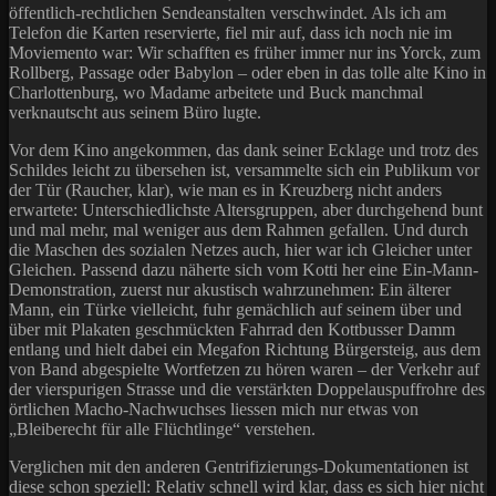
öffentlich-rechtlichen Sendeanstalten verschwindet. Als ich am
Telefon die Karten reservierte, fiel mir auf, dass ich noch nie im
Moviemento war: Wir schafften es früher immer nur ins Yorck, zum
Rollberg, Passage oder Babylon – oder eben in das tolle alte Kino in
Charlottenburg, wo Madame arbeitete und Buck manchmal
verknautscht aus seinem Büro lugte.
Vor dem Kino angekommen, das dank seiner Ecklage und trotz des
Schildes leicht zu übersehen ist, versammelte sich ein Publikum vor
der Tür (Raucher, klar), wie man es in Kreuzberg nicht anders
erwartete: Unterschiedlichste Altersgruppen, aber durchgehend bunt
und mal mehr, mal weniger aus dem Rahmen gefallen. Und durch
die Maschen des sozialen Netzes auch, hier war ich Gleicher unter
Gleichen. Passend dazu näherte sich vom Kotti her eine Ein-Mann-
Demonstration, zuerst nur akustisch wahrzunehmen: Ein älterer
Mann, ein Türke vielleicht, fuhr gemächlich auf seinem über und
über mit Plakaten geschmückten Fahrrad den Kottbusser Damm
entlang und hielt dabei ein Megafon Richtung Bürgersteig, aus dem
von Band abgespielte Wortfetzen zu hören waren – der Verkehr auf
der vierspurigen Strasse und die verstärkten Doppelauspuffrohre des
örtlichen Macho-Nachwuchses liessen mich nur etwas von
„Bleiberecht für alle Flüchtlinge“ verstehen.
Verglichen mit den anderen Gentrifizierungs-Dokumentationen ist
diese schon speziell: Relativ schnell wird klar, dass es sich hier nicht