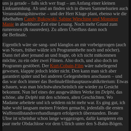
uns ja gerade – falls sich wer fragt – am Anfang einer kleinen
Linksammlung. Ab und an finden sich in diesen Sammelsurien auch
Veranstaltungshinweise – und der Herr Kluge plant, ebenso wie die
fabelhaften
Candy Bukowski, Sabine Wirsching und Monsieur
Manie
in absehbarer Zeit eine Lesung. Noch mehr Grund zum
rumrennen (& rausreden). Zu allem Überfluss dann noch
die Berlinale.
Eigentlich wäre sie sang- und klanglos an mir vorbeigezogen (auch
was Neues, früher wälzte ich Programmhefte noch und nöcher).
Dann rief aber jemand an und fragte, ob ich nicht mitkommen
möchte, zu ein oder zwei Filmen. Also doch, und also doch im
Programm gestöbert. Der
Kurt-Cobain-Film
wäre naheliegend
gewesen, klappte jedoch leider nicht. Den kann man sich aber
garantiert später und bei anderen Gelegenheiten anschauen – und
das war doch immer das Berlinalefilmhauptauswahlkriterium: Etwas
schauen, was man höchstwahrscheinlich nie wieder zu Gesicht
bekommt. Nun lief eines der ausgewählten Werke im
Delphi
, das
schöne, alte
Delphi
mit den schönen, alten Geschichten. Wo
Madame arbeitete und ich seitdem nicht mehr war. Es ging gut, ich
habe wohl langsam meinen Frieden gemacht, jedenfalls die ersten
Waffenstillstandsverhandlungen erfolgreich überstanden. Beate
Uhse ist scheinbar schon lange weggezogen, dafür kampieren ein
paar mehr Obdachlose vor dem Ullrich unter den S-Bahn-Bögen.