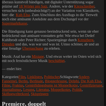
überaus kunstvoll bändigen, mit digitaler Unterstützung sogar
präzise auf
18 Wörter pro Satz
. Andere, wie der
Kiezschreiber
,
versuchen sich (unbeabsichtigt?) an der Variation von Klassikern,
hier: die
Kuh Elsa
. Zum Abschluss des Ausflugs in die Tierwelt
noch eine amüsante Anekdote aus dem Dschungel vor der
Supermarktkasse
.
Die Bändigung kann genauso beeindruckend sein, wenn sie eher
bedrückend statt amüsant vonstatten geht: Wie etwa bei Detlef
Kuhlbrodt oder Peter Richter; Spaziergänge durch
Kreuzberg
,
Dresden
und das, was war und was ist. Umso schöner, ab und an
eine freudige
Überraschung
zu erleben.
Musik: Asal hat ein
Mixtape
. Und etwas weiter im Osten wird sich
mit noch fernöstlicherer Musik
beschäftigt
.
— endet hier.
Kategorien
Film
,
Linklisten
,
Politisches
Schlagworte
Anders
Fannemel
,
Berlin
,
Berlinale
,
Bloggerlesung
,
Delphi
,
Die Kuh Elsa
,
Filme
,
Fraktus
,
Gentrifidingsbums ist Moppelkotze
,
Gentrifizierung
,
Journalismus
,
Lesung
,
Literatur
,
Moppelkotze
,
Politik
,
Skiflugweltrekord
,
Skispringen
Premiere, doppelt