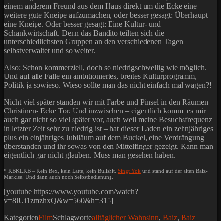
einem anderem Freund aus dem Haus direkt um die Ecke eine
weitere gute Kneipe aufzumachen, oder besser gesagt: Überhaupt
eine Kneipe. Oder besser gesagt: Eine Kultur- und
Schankwirtschaft. Denn das Bandito teilten sich die
unterschiedlichsten Gruppen an den verschiedenen Tagen,
selbstverwaltet und so weiter.
Also: Schon kommerziell, doch so niedrigschwellig wie möglich.
Und auf alle Fälle ein ambitioniertes, breites Kulturprogramm,
Politik ja sowieso. Wieso sollte man das nicht einfach mal wagen?!
Nicht viel später standen wir mit Farbe und Pinsel in den Räumen
Christinen- Ecke Tor. Und inzwischen – eigentlich kommt es mir
auch gar nicht so viel später vor, auch weil meine Besuchsfrequenz
in letzter Zeit
sehr
zu niedrig ist – hat dieser Laden ein zehnjähriges
plus ein einjähriges Jubiläum auf dem Buckel, eine Verdrängung
überstanden und ihr sowas von den Mittelfinger gezeigt. Kann man
eigentlich gar nicht glauben. Muss man gesehen haben.
* KBKLKB – Kein Bex, kein Latte, kein Bullshit.
Singt Yok
und stand auf der alten Baiz-
Markise. Und dann auch noch Selbstbedienung.
[youtube https://www.youtube.com/watch?
v=8lUi1zmzhxQ&w=560&h=315]
Kategorien
Film
Schlagworte
alltäglicher Wahnsinn
,
Baiz
,
Baiz