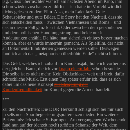
lag. Umso überraschter war ich am nächsten Abend im Kino, ihm
schon wieder zuschauen zu dürfen – ich hatte im Vorfeld wirklich
nichts gelesen zu dem Film. Also, mein Laienfazit: Gute
Schauspieler und gute Bilder. Die Story hat den Nachteil, dass sie
sich entscheiden muss – zwischen Vietnamesen und Roma – und
das in diesem Fall ganz klar tut. Oder zwischen dem persönlichen
und dem politischen Handlungsstrang, und beide nur in
Andeutungen erzählt. Da hätte man sicherlich einiges besser machen
können, aber es wurde immerhin gemacht. Als Spielfilm, der nicht
an Dokumentarfilmkriterien gemessen werden sollte. Deswegen
fand ich auch das „metaphorisch überhöhte Ende“ nicht schlimm.
Das Geld, welches ich zuhauf im Kino ausgab, holte ich vorher aus
der gleichen Bank, die ich vor
knapp einem Jahr
schon besuchte.
Die selbe ist es nicht mehr: Kein Obdachloser weit und breit, dafür
schreckliche Musik. Erst einen Tag später erfuhr ich, dass es sich
dabei um das neue Konzept
zur Steigerung der
Kundenfreundlichkeit
im Kampf gegen die Armen handelt.
***
Zu den Nachrichten: Die DDR-Herkunft schlägt sich bei mir auch
in seltsamen Sportbegeisterungspräferenzen nieder. Ein weiteres
Bekenntnis: Ich schaue Skispringen. Am vergangenen Wochenende
fand nun auf der (derzeit noch) größten Schanze der Welt, dem