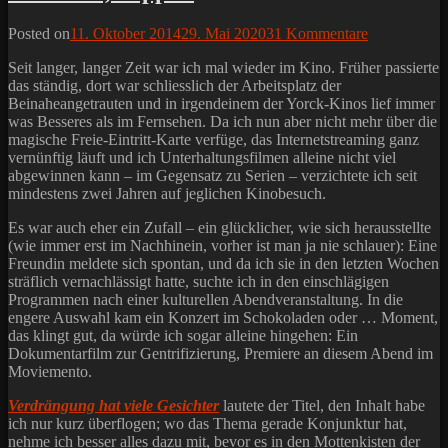
Posted on
11. Oktober 2014
29. Mai 2020
31 Kommentare
Seit langer, langer Zeit war ich mal wieder im Kino. Früher passierte
das ständig, dort war schliesslich der Arbeitsplatz der
Beinaheangetrauten und in irgendeinem der Yorck-Kinos lief immer
was Besseres als im Fernsehen. Da ich nun aber nicht mehr über die
magische Freie-Eintritt-Karte verfüge, das Internetstreaming ganz
vernünftig läuft und ich Unterhaltungsfilmen alleine nicht viel
abgewinnen kann – im Gegensatz zu Serien – verzichtete ich seit
mindestens zwei Jahren auf jeglichen Kinobesuch.
Es war auch eher ein Zufall – ein glücklicher, wie sich herausstellte
(wie immer erst im Nachhinein, vorher ist man ja nie schlauer): Eine
Freundin meldete sich spontan, und da ich sie in den letzten Wochen
sträflich vernachlässigt hatte, suchte ich in den einschlägigen
Programmen nach einer kulturellen Abendveranstaltung. In die
engere Auswahl kam ein Konzert im Schokoladen oder … Moment,
das klingt gut, da würde ich sogar alleine hingehen: Ein
Dokumentarfilm zur Gentrifizierung, Premiere an diesem Abend im
Moviemento.
Verdrängung hat viele Gesichter
lautete der Titel, den Inhalt habe
ich nur kurz überflogen; wo das Thema gerade Konjunktur hat,
nehme ich besser alles dazu mit, bevor es in den Mottenkisten der