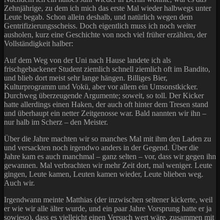
Zehnjährige, zu dem ich mich das erste Mal wieder halbwegs unter
Leute begab. Schon allein deshalb, und natürlich wegen dem
Gentrifizierungsscheiss. Doch eigentlich muss ich noch weiter
ausholen, kurz eine Geschichte von noch viel früher erzählen, der
Vollständigkeit halber:
Auf dem Weg von der Uni nach Hause landete ich als
frischgebackener Student ziemlich schnell ziemlich oft im Bandito,
und blieb dort meist sehr lange hängen. Billiges Bier,
Kulturprogramm und Vokü, aber vor allem ein Umsonstkicker.
Durchweg überzeugende Argumente; soweit, so toll. Der Kicker
hatte allerdings einen Haken, der auch oft hinter dem Tresen stand
und überhaupt ein netter Zeitgenosse war. Bald nannten wir ihn –
nur halb im Scherz – den Meister.
Über die Jahre machten wir so manches Mal mit ihm den Laden zu
und versackten noch irgendwo anders in der Gegend. Über die
Jahre kam es auch manchmal – ganz selten – vor, dass wir gegen ihn
gewannen. Mal verbrachten wir mehr Zeit dort, mal weniger. Leute
gingen, Leute kamen, Leuten kamen wieder, Leute blieben weg.
Auch wir.
Irgendwann meinte Matthias (der inzwischen seltener kickerte, weil
er wie wir alle älter wurde, und ein paar Jahre Vorsprung hatte er ja
sowieso), dass es vielleicht einen Versuch wert wäre, zusammen mit