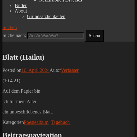
Bilder
About
Grundsätzlichkeiten
Suchen
Suche nach:
Blatt (Haiku)
Posted on
16. April 2024
Autor
Verfasser
(10.4.21)
Auf dem Papier bin
ich für mein Alter
ein unbeschriebenes Blatt.
Kategorien
Poesiealbum
,
Tagebuch
Beitragsnavigation