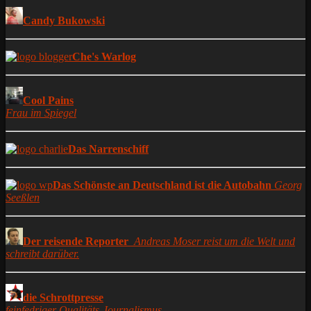
Candy Bukowski
Che's Warlog
Cool Pains
Frau im Spiegel
Das Narrenschiff
Das Schönste an Deutschland ist die Autobahn
Georg
Seeßlen
Der reisende Reporter
Andreas Moser reist um die Welt und
schreibt darüber.
die Schrottpresse
feinfedriger Qualitäts-Journalismus