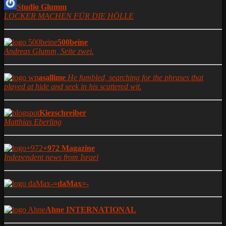
Studio Glumm
LOCKER MACHEN FÜR DIE HÖLLE
500beine
Andreas Glumm, Seite zwei.
asallime
He fumbled, searching for the phrases that
played at hide and seek in his scattered wit.
Kiezschreiber
Matthias Eberling
+972 Magazine
Independent news from Israel
-=daMax=-
Ahne INTERNATIONAL