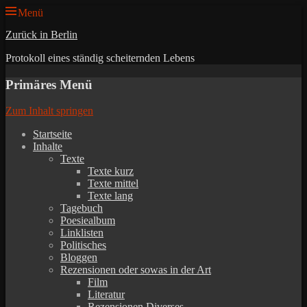
Menü
Zurück in Berlin
Protokoll eines ständig scheiternden Lebens
Primäres Menü
Zum Inhalt springen
Startseite
Inhalte
Texte
Texte kurz
Texte mittel
Texte lang
Tagebuch
Poesiealbum
Linklisten
Politisches
Bloggen
Rezensionen oder sowas in der Art
Film
Literatur
Rezensionen Diverses