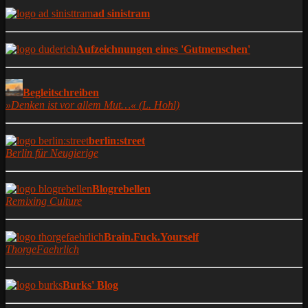
ad sinistram
Aufzeichnungen eines 'Gutmenschen'
Begleitschreiben
»Denken ist vor allem Mut…« (L. Hohl)
berlin:street
Berlin für Neugierige
Blogrebellen
Remixing Culture
Brain.Fuck.Yourself
ThorgeFaehrlich
Burks' Blog