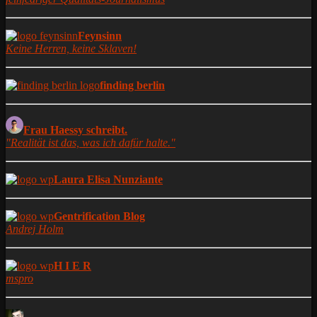
Feynsinn
Keine Herren, keine Sklaven!
finding berlin
Frau Haessy schreibt.
"Realität ist das, was ich dafür halte."
Laura Elisa Nunziante
Gentrification Blog
Andrej Holm
H I E R
mspro