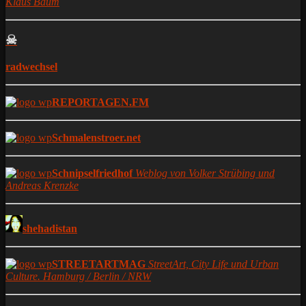
Klaus Baum
☠
radwechsel
REPORTAGEN.FM
Schmalenstroer.net
Schnipselfriedhof
Weblog von Volker Strübing und
Andreas Krenzke
shehadistan
STREETARTMAG
StreetArt, City Life und Urban
Culture. Hamburg / Berlin / NRW