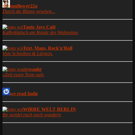
sunflower22a
Durch die Blume gesehen...
Tante Jays Café
Kaffeeklatsch am Rande des Wahnsinns
Text, Mags, Rock'n'Roll
Vom Schreiben & Lärmen.
waahr
»Zeit essen Texte auf«
we read Indie
WIRRE WELT BERLIN
Ihr werdet euch noch wundern