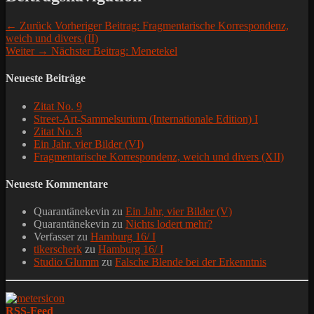
← Zurück
Vorheriger Beitrag:
Fragmentarische Korrespondenz,
weich und divers (II)
Weiter →
Nächster Beitrag:
Menetekel
Neueste Beiträge
Zitat No. 9
Street-Art-Sammelsurium (Internationale Edition) I
Zitat No. 8
Ein Jahr, vier Bilder (VI)
Fragmentarische Korrespondenz, weich und divers (XII)
Neueste Kommentare
Quarantänekevin
zu
Ein Jahr, vier Bilder (V)
Quarantänekevin
zu
Nichts lodert mehr?
Verfasser
zu
Hamburg 16/ I
tikerscherk
zu
Hamburg 16/ I
Studio Glumm
zu
Falsche Blende bei der Erkenntnis
RSS-Feed