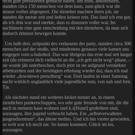
recht gute pressearbeit gemacht haben, um zehn, ankunftszeit,
standen circa 150 menschen vor dem haus, zum glück war die
strasse vorher abgesperrt. Die türsteher machten ihren job, sie
standen die meiste zeit und ließen keinen rein. Das fand ich erst gut,
als ich drin war und merkte, dass es draussen voller war. Im
nachhinein eine gute entscheidung mit den türstehern, da man sich
dadurch drinnen bewegen konnte.
Um halb drei, zeitpunkt des verlassens der party, standen circa 300
menschen auf der straße, und mindestens genauso viele kamen uns
entgegen vom u-bahnhof. Das war übrigens das erste mal seit langer
zeit (du erinnerst dich vielleicht an die „ich geh nicht weg“-phase, –
sie wurde jäh unterbrochen, doch jetzt ist sie aufgrund verstärkter
arbeitszeiten und der benötigten erholung wieder da), dass ich mal
wieder „downtown prenzlberg“ war. Dort laufen in einer Samstag
nacht wirklich unglaublich viele jugendliche rum, von nah und fern.
Tja.
Als nächstes stand ein weiteres kicker-turnier an, in einem
ziemlichen punkerschuppen, wo sehr gute freunde von mir, die die
auch in meinem haus wohnen und k.s[Hund] großeltern sind,
sozusagen, ihre jugend verbracht haben. Ein „selbstverwaltetes
jungendzentrum“, das älteste berlins. Und ich bin vierter geworden,
so weit war ich noch nie. So kanns kommen. Glück im los,
sozusagen.