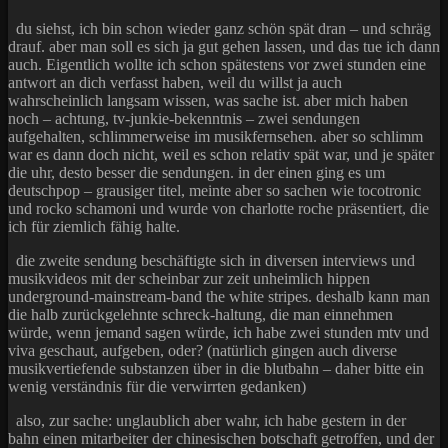
du siehst, ich bin schon wieder ganz schön spät dran – und schräg
drauf. aber man soll es sich ja gut gehen lassen, und das tue ich dann
auch. Eigentlich wollte ich schon spätestens vor zwei stunden eine
antwort an dich verfasst haben, weil du willst ja auch
wahrscheinlich langsam wissen, was sache ist. aber mich haben
noch – achtung, tv-junkie-bekenntnis – zwei sendungen
aufgehalten, schlimmerweise im musikfernsehen. aber so schlimm
war es dann doch nicht, weil es schon relativ spät war, und je später
die uhr, desto besser die sendungen. in der einen ging es um
deutschpop – grausiger titel, meinte aber so sachen wie tocotronic
und rocko schamoni und wurde von charlotte roche präsentiert, die
ich für ziemlich fähig halte.
die zweite sendung beschäftigte sich in diversen interviews und
musikvideos mit der scheinbar zur zeit unheimlich hippen
underground-mainstream-band the white stripes. deshalb kann man
die halb zurückgelehnte schreck-haltung, die man einnehmen
würde, wenn jemand sagen würde, ich habe zwei stunden mtv und
viva geschaut, aufgeben, oder? (natürlich gingen auch diverse
musikvertiefende substanzen über in die blutbahn – daher bitte ein
wenig verständnis für die verwirrten gedanken)
also, zur sache: unglaublich aber wahr, ich habe gestern in der
bahn einen mitarbeiter der chinesischen botschaft getroffen, und der