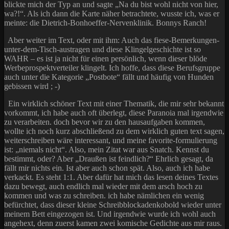
blickte mich der Typ an und sagte „Na du bist wohl nicht von hier,
wa?!“. Als ich dann die Karte näher betrachtete, wusste ich, was er
meinte: die Dietrich-Bonhoeffer-Nervenklinik. Bonnys Ranch!
Aber weiter im Text, oder mit ihm: Auch das fiese-Bemerkungen-
unter-dem-Tisch-austragen und diese Klingelgeschichte ist so
WAHR – es ist ja nicht für einen persönlich, wenn dieser blöde
Werbeprospektverteiler klingelt. Ich hoffe, dass diese Berufsgruppe
auch unter die Kategorie „Postbote“ fällt und häufig von Hunden
gebissen wird ; -)
Ein wirklich schöner Text mit einer Thematik, die mir sehr bekannt
vorkommt, ich habe auch oft überlegt, diese Paranoia mal irgendwie
zu verarbeiten. doch bevor wir zu den hausaufgaben kommen,
wollte ich noch kurz abschließend zu dem wirklich guten text sagen,
weiterschreiben wäre interessant, und meine favorite-formulierung
ist: „niemals nicht“. Also, mein Zitat war aus Snatch. Kennst du
bestimmt, oder? Aber „Draußen ist feindlich?“ Ehrlich gesagt, da
fällt mir nichts ein. Ist aber auch schon spät. Also, auch ich habe
verkackt. Es steht 1:1. Aber dafür hat mich das lesen deines Textes
dazu bewegt, auch endlich mal wieder mit dem arsch hoch zu
kommen und was zu schreiben. ich habe nämlichen ein wenig
befürchtet, dass dieser kleine Schreibblockadenkobold wieder unter
meinem Bett eingezogen ist. Und irgendwie wurde ich wohl auch
angehext, denn zuerst kamen zwei komische Gedichte aus mir raus.