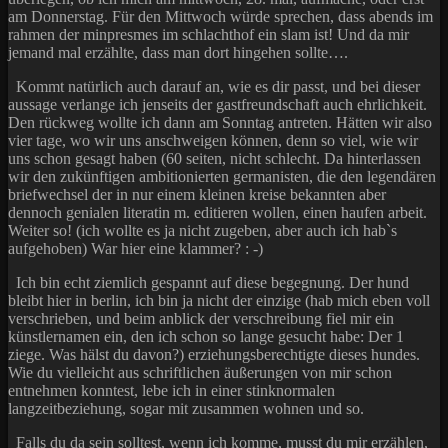
am Donnerstag. Für den Mittwoch würde sprechen, dass abends im
rahmen der minpresmes im schlachthof ein slam ist! Und da mir
jemand mal erzählte, dass man dort hingehen sollte….
Kommt natürlich auch darauf an, wie es dir passt, und bei dieser
aussage verlange ich jenseits der gastfreundschaft auch ehrlichkeit.
Den rückweg wollte ich dann am Sonntag antreten. Hätten wir also
vier tage, wo wir uns anschweigen können, denn so viel, wie wir
uns schon gesagt haben (60 seiten, nicht schlecht. Da hinterlassen
wir den zukünftigen ambitionierten germanisten, die den legendären
briefwechsel der in nur einem kleinen kreise bekannten aber
dennoch genialen literatin m. editieren wollen, einen haufen arbeit.
Weiter so! (ich wollte es ja nicht zugeben, aber auch ich hab`s
aufgehoben) War hier eine klammer? : -)
Ich bin echt ziemlich gespannt auf diese begegnung. Der hund
bleibt hier in berlin, ich bin ja nicht der einzige (hab mich eben voll
verschrieben, und beim anblick der verschreibung fiel mir ein
künstlernamen ein, den ich schon so lange gesucht habe: Der 1
ziege. Was hälst du davon?) erziehungsberechtigte dieses hundes.
Wie du vielleicht aus schriftlichen äußerungen von mir schon
entnehmen konntest, lebe ich in einer stinknormalen
langzeitbeziehung, sogar mit zusammen wohnen und so.
Falls du da sein solltest, wenn ich komme, musst du mir erzählen,