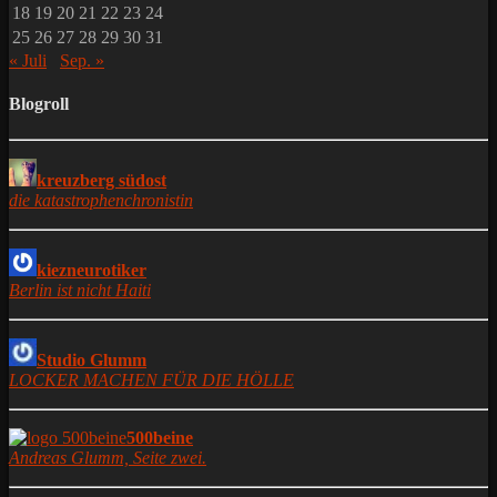
18
19
20
21
22
23
24
25
26
27
28
29
30
31
« Juli
Sep. »
Blogroll
kreuzberg südost
die katastrophenchronistin
kiezneurotiker
Berlin ist nicht Haiti
Studio Glumm
LOCKER MACHEN FÜR DIE HÖLLE
500beine
Andreas Glumm, Seite zwei.