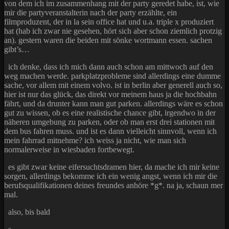
von dem ich im zusammenhang mit der party geredet habe, ist, wie
mir die partyveranstalterin nach der party erzählte, ein
filmproduzent, der in la sein office hat und u.a. triple x produziert
hat (hab ich zwar nie gesehen, hört sich aber schon ziemlich protzig
an). gestern waren die beiden mit sönke wortmann essen. sachen
gibt’s…
ich denke, dass ich mich dann auch schon am mittwoch auf den
weg machen werde. parkplatzprobleme sind allerdings eine dumme
sache, vor allem mit einem volvo. ist in berlin aber generell auch so,
hier ist nur das glück, das direkt vor meinem haus ja die hochbahn
fährt, und da drunter kann man gut parken. allerdings wäre es schon
gut zu wissen, ob es eine realistische chance gibt, irgendwo in der
näheren umgebung zu parken, oder ob man erst drei stationen mit
dem bus fahren muss. und ist es dann vielleicht sinnvoll, wenn ich
mein fahrrad mitnehme? ich weiss ja nicht, wie man sich
normalerweise in wiesbaden fortbewegt.
es gibt zwar keine eifersuchtsdramen hier, da mache ich mir keine
sorgen, allerdings bekomme ich ein wenig angst, wenn ich mir die
berufsqualifikationen deines freundes anhöre *g*. na ja, schaun mer
mal.
also, bis bald