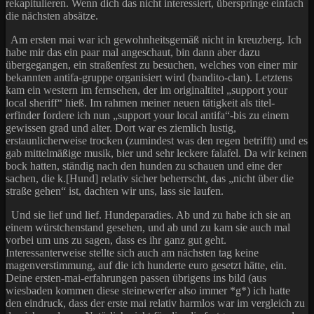
rekapitulieren. Wenn dich das nicht interessiert, überspringe einfach
die nächsten absätze.
Am ersten mai war ich gewohnheitsgemäß nicht in kreuzberg. Ich
habe mir das ein paar mal angeschaut, bin dann aber dazu
übergegangen, ein straßenfest zu besuchen, welches von einer mir
bekannten antifa-gruppe organisiert wird (bandito-clan). Letztens
kam ein western im fernsehen, der im originaltitel „support your
local sheriff“ hieß. Im rahmen meiner neuen tätigkeit als titel-
erfinder fordere ich nun „support your local antifa“-bis zu einem
gewissen grad und alter. Dort war es ziemlich lustig,
erstaunlicherweise trocken (zumindest was den regen betrifft) und es
gab mittelmäßige musik, bier und sehr leckere falafel. Da wir keinen
bock hatten, ständig nach den hunden zu schauen und eine der
sachen, die k.[Hund] relativ sicher beherrscht, das „nicht über die
straße gehen“ ist, dachten wir uns, lass sie laufen.
Und sie lief und lief. Hundeparadies. Ab und zu habe ich sie an
einem würstchenstand gesehen, und ab und zu kam sie auch mal
vorbei um uns zu sagen, dass es ihr ganz gut geht.
Interessanterweise stellte sich auch am nächsten tag keine
magenverstimmung, auf die ich hunderte euro gesetzt hätte, ein.
Deine ersten-mai-erfahrungen passen übrigens ins bild (aus
wiesbaden kommen diese steinewerfer also immer *g*) ich hatte
den eindruck, dass der erste mai relativ harmlos war im vergleich zu