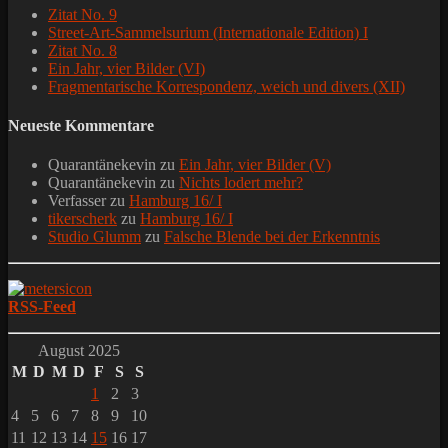
Zitat No. 9
Street-Art-Sammelsurium (Internationale Edition) I
Zitat No. 8
Ein Jahr, vier Bilder (VI)
Fragmentarische Korrespondenz, weich und divers (XII)
Neueste Kommentare
Quarantänekevin
zu
Ein Jahr, vier Bilder (V)
Quarantänekevin
zu
Nichts lodert mehr?
Verfasser
zu
Hamburg 16/ I
tikerscherk
zu
Hamburg 16/ I
Studio Glumm
zu
Falsche Blende bei der Erkenntnis
RSS-Feed
August 2025
M
D
M
D
F
S
S
1
2
3
4
5
6
7
8
9
10
11
12
13
14
15
16
17