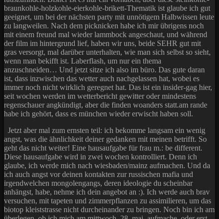
braunkohle-holzkohle-eierkohle-brikett-Thematik ist glaube ich gut
geeignet, um bei der nächsten party mit unnötigem Halbwissen leute
zu langweilen. Nach dem picknicken habe ich mir übrigens noch
mit einem freund mal wieder lammbock angeschaut, und während
der film im hintergrund lief, haben wir uns, beide SEHR gut mit
gras versorgt, mal darüber unterhalten, wie man sich selbst so sieht,
wenn man bekifft ist. Laberflash, um nur ein thema
anzuschneiden… Und jetzt sitze ich also im büro. Das gute daran
ist, dass inzwischen das wetter auch nachgelassen hat, wobei es
immer noch nicht wirklich geregnet hat. Das ist ein insider-gag hier,
seit wochen werden im wetterbericht gewitter oder mindestens
regenschauer angkündigt, aber die finden woanders statt.am rande
habe ich gehört, dass es münchen wieder erwischt haben soll.
Jetzt aber mal zum ernsten teil: ich bekomme langsam ein wenig
angst, was die ähnlichkeit deiner gedanken mit meinen betrifft. So
geht das nicht weiter! Eine hausaufgabe für frau m.: be different.
Diese hausaufgabe wird in zwei wochen kontrolliert. Denn ich
glaube, ich werde mich nach wiesbaden/mainz aufmachen. Und da
ich auch angst vor deinen kontakten zur russischen mafia und
irgendwelchen mongolengangs, deren ideologie du scheinbar
anhängst, habe, nehme ich dein angebot an :). Ich werde auch brav
versuchen, mit tapeten und zimmerpflanzen zu assimilieren, um das
biotop kleiststrasse nicht durcheinander zu bringen. Noch bin ich am
überlegen, ob ich mich am mittwoch, 28. mai, aufmache, oder erst