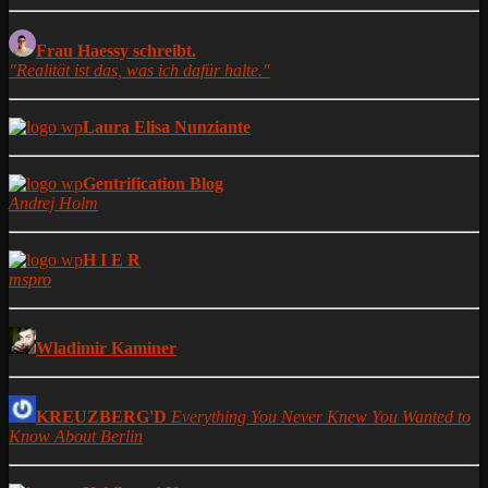
Frau Haessy schreibt.
"Realität ist das, was ich dafür halte."
Laura Elisa Nunziante
Gentrification Blog
Andrej Holm
H I E R
mspro
Wladimir Kaminer
KREUZBERG'D
Everything You Never Knew You Wanted to
Know About Berlin