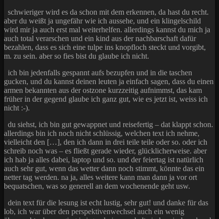
schwieriger wird es da schon mit dem erkennen, da hast du recht.
aber du weißt ja ungefähr wie ich aussehe, und ein klingelschild
wird mir ja auch erst mal weiterhelfen. allerdings kannst du mich ja
auch total verarschen und ein kind aus der nachbarschaft dafür
bezahlen, dass es sich eine tulpe ins knopfloch steckt und vorgibt,
m. zu sein. aber so fies bist du glaube ich nicht.
ich bin jedenfalls gespannt aufs bezupfen und in die taschen
gucken, und du kannst deinen leuten ja einfach sagen, dass du einen
armen bekannten aus der ostzone kurzzeitig aufnimmst, das kam
früher in der gegend glaube ich ganz gut, wie es jetzt ist, weiss ich
nicht :-).
du siehst, ich bin gut gewappnet und reisefertig – dat klappt schon.
allerdings bin ich noch nicht schlüssig, welchen text ich nehme,
vielleicht den […], den ich dann in drei teile teile oder so. oder ich
schreib noch was – es fließt gerade wieder, glücklicherweise. aber
ich hab ja alles dabei, laptop und so. und der feiertag ist natürlich
auch sehr gut, wenn das wetter dann noch stimmt, könnte das ein
netter tag werden. na ja, alles weitere kann man dann ja vor ort
bequatschen, was so generell an dem wochenende geht usw.
dein text für die lesung ist echt lustig, sehr gut! und danke für das
lob, ich war über den perspektivenwechsel auch ein wenig