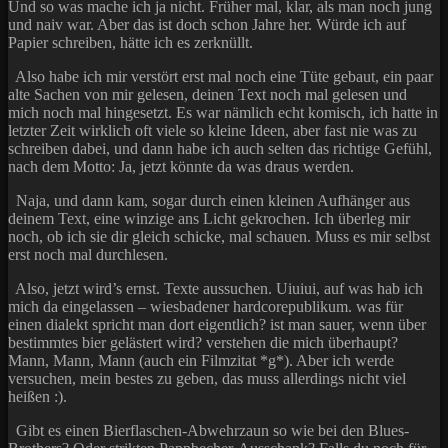
Und so was mache ich ja nicht. Früher mal, klar, als man noch jung
und naiv war. Aber das ist doch schon Jahre her. Würde ich auf
Papier schreiben, hätte ich es zerknüllt.
Also habe ich mir verstört erst mal noch eine Tüte gebaut, ein paar
alte Sachen von mir gelesen, deinen Text noch mal gelesen und
mich noch mal hingesetzt. Es war nämlich echt komisch, ich hatte in
letzter Zeit wirklich oft viele so kleine Ideen, aber fast nie was zu
schreiben dabei, und dann habe ich auch selten das richtige Gefühl,
nach dem Motto: Ja, jetzt könnte da was draus werden.
Naja, und dann kam, sogar durch einen kleinen Aufhänger aus
deinem Text, eine winzige ans Licht gekrochen. Ich überleg mir
noch, ob ich sie dir gleich schicke, mal schauen. Muss es mir selbst
erst noch mal durchlesen.
Also, jetzt wird’s ernst. Texte aussuchen. Uiuiui, auf was hab ich
mich da eingelassen – wiesbadener hardcorepublikum. was für
einen dialekt spricht man dort eigentlich? ist man sauer, wenn über
bestimmtes bier gelästert wird? verstehen die mich überhaupt?
Mann, Mann, Mann (auch ein Filmzitat *g*). Aber ich werde
versuchen, mein bestes zu geben, das muss allerdings nicht viel
heißen :).
Gibt es einen Bierflaschen-Abwehrzaun so wie bei den Blues-