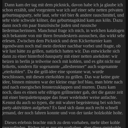
Dann kam der tag mit dem picknick, davon habe ich ja glaube ich
schon erzählt, und vorgestern war ich auf einer sehr netten privaten
geburtstagsparty, sehr laut, sehr viel bier & andere rauschmittel, und
sehr viele schwule kölner, das geburtstagskind kam aus köln. Dazu
dann noch ein paar französische juden und russische
liedermacherinnen. Manchmal frage ich mich, in welchen katalogen
sich bekannte von mir ihren freundeskreis aussuchen, das wirkt sehr
erlesen. Zwischen dem Picknick und dem Kickerturnier kam
irgendwann noch mal mein direkter nachbar vorbei und fragte, ob
wir lust hätte zu grillen, natürlich hatten wir. Das entwickelte sich
dann zu einer hinterhof-hausparty mit einer netten anekdote: wir
heizen in berlin ja teilweise noch mit kohlen, und es gibt nicht nur
briketts, sondern für sogenannte „allesbrenner“ auch sogenannte
„eierkohlen“. Da die grill-idee eine spontane war, wurde
beschlossen, mit diesen eierkohlen zu grillen. Das war keine gute
idee, binnen minuten war der kleine enge hof blau, man hörte nach
und nach energisches fensterzuklappen und murren. Dazu kam
noch, dass es einen sehr eifrigen grillmeister gab, der die ganze zeit
mit einer bierpalettenpappe das feuer wedelnder weise anfachte.
Kennst du auch so typen, die mit wahrer begeisterung bei solchen
party-aktivitäten aufgehen? Es fand sich dann auch recht schnell
jemand, der noch fahren konnte und von der tanke holzkohle holte.
Dieses erlebnis brachte mich zu dem vorhaben, mehr über kohle
rauszufinden. Bisher ist es nur ein vorhaben, aber diese steinkohle-