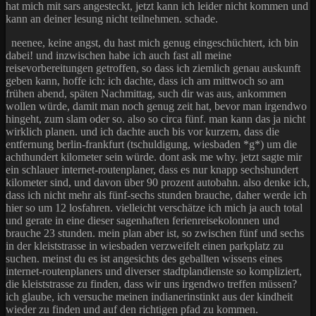
hat mich mit sars angesteckt, jetzt kann ich leider nicht kommen und
kann an deiner lesung nicht teilnehmen. schade.
neenee, keine angst, du hast mich genug eingeschüchtert, ich bin
dabei! und inzwischen habe ich auch fast all meine
reisevorbereitungen getroffen, so dass ich ziemlich genau auskunft
geben kann, hoffe ich: ich dachte, dass ich am mittwoch so am
frühen abend, späten Nachmittag, such dir was aus, ankommen
wollen würde, damit man noch genug zeit hat, bevor man irgendwo
hingeht, zum slam oder so. also so circa fünf. man kann das ja nicht
wirklich planen. und ich dachte auch bis vor kurzem, dass die
entfernung berlin-frankfurt (tschuldigung, wiesbaden *g*) um die
achthundert kilometer sein würde. dont ask me why. jetzt sagte mir
ein schlauer internet-routenplaner, dass es nur knapp sechshundert
kilometer sind, und davon über 90 prozent autobahn. also denke ich,
dass ich nicht mehr als fünf-sechs stunden brauche, daher werde ich
hier so um 12 losfahren. vielleicht verschätze ich mich ja auch total
und gerate in eine dieser sagenhaften ferienreisekolonnen und
brauche 23 stunden. mein plan aber ist, so zwischen fünf und sechs
in der kleiststrasse in wiesbaden verzweifelt einen parkplatz zu
suchen. meinst du es ist angesichts des geballten wissens eines
internet-routenplaners und diverser stadtplandienste so kompliziert,
die kleiststrasse zu finden, dass wir uns irgendwo treffen müssen?
ich glaube, ich versuche meinen indianerinstinkt aus der kindheit
wieder zu finden und auf den richtigen pfad zu kommen.