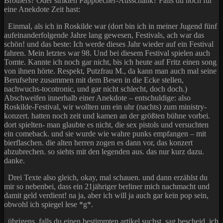
Brothers? Oder strikten Pappbecher-Ausschank? Falls du noch für
eine Anekdote Zeit hast:
Einmal, als ich in Roskilde war (dort bin ich in meiner Jugend fünf
aufeinanderfolgende Jahre lang gewesen, Festivals, ach war das
schön! und das beste: Ich werde dieses Jahr wieder auf ein Festival
fahren. Mein letztes war 98. Und bei diesem Festival spielen auch
Tomte. Kannte ich noch gar nicht, bis ich heute auf Fritz einen song
von ihnen hörte. Respekt, Putzfrau M., da kann man auch mal seine
Berufsehre zusammen mit dem Besen in die Ecke stellen,
nachwuchs-tocotronic, und gar nicht schlecht, doch doch.)
Abschweifen innerhalb einer Anekdote – entschuldige: also
Roskilde-Festival, wir wollten um ein uhr (nachts) zum ministry-
konzert. hatten noch zeit und kamen an der größten bühne vorbei.
dort spielten- man glaubte es nicht, die sex pistols und versuchten
ein comeback. und sie wurde wie wahre punks empfangen – mit
bierflaschen. die alten herren zogen es dann vor, das konzert
abzubrechen. so siehts mit den legenden aus. das nur kurz dazu.
danke.
Drei Texte also gleich, okay, mal schauen. und dann erzählst du
mir so nebenbei, dass ein 21jähriger berliner mich nachmacht und
damit geld verdient! na ja, aber ich will ja auch gar kein pop sein,
obwohl ich spiegel lese *g*.
übrigens, falls du einen bestimmten artikel suchst, sag bescheid, ich