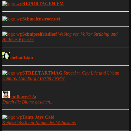
REPORTAGEN.FM
Schmalenstroer.net
Schnipselfriedhof
Weblog von Volker Strübing und
Andreas Krenzke
shehadistan
STREETARTMAG
StreetArt, City Life und Urban
Culture. Hamburg / Berlin / NRW
sunflower22a
Durch die Blume gesehen...
Tante Jays Café
Kaffeeklatsch am Rande des Wahnsinns