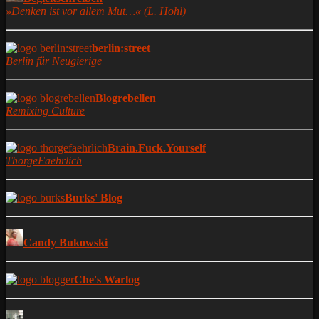
»Denken ist vor allem Mut…« (L. Hohl)
berlin:street
Berlin für Neugierige
Blogrebellen
Remixing Culture
Brain.Fuck.Yourself
ThorgeFaehrlich
Burks' Blog
Candy Bukowski
Che's Warlog