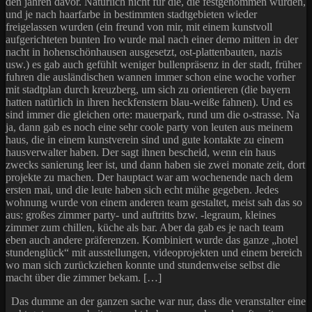
den jahren davor. Natürlich nicht für die, die festgenommen wurden,
und je nach haarfarbe in bestimmten stadtgebieten wieder
freigelassen wurden (ein freund von mir, mit einem kunstvoll
aufgerichteten bunten Iro wurde mal nach einer demo mitten in der
nacht in hohenschönhausen ausgesetzt, ost-plattenbauten, nazis
usw.) es gab auch gefühlt weniger bullenpräsenz in der stadt, früher
fuhren die ausländischen wannen immer schon eine woche vorher
mit stadtplan durch kreuzberg, um sich zu orientieren (die bayern
hatten natürlich in ihren heckfenstern blau-weiße fahnen). Und es
sind immer die gleichen orte: mauerpark, rund um die o-strasse. Na
ja, dann gab es noch eine sehr coole party von leuten aus meinem
haus, die in einem kunstverein sind und gute kontakte zu einem
hausverwalter haben. Der sagt ihnen bescheid, wenn ein haus
zwecks sanierung leer ist, und dann haben sie zwei monate zeit, dort
projekte zu machen. Der hauptact war am wochenende nach dem
ersten mai, und die leute haben sich echt mühe gegeben. Jedes
wohnung wurde von einem anderen team gestaltet, meist sah das so
aus: großes zimmer party- und auftritts bzw. -legraum, kleines
zimmer zum chillen, küche als bar. Aber da gab es je nach team
eben auch andere präferenzen. Kombiniert wurde das ganze „hotel
stundenglück“ mit ausstellungen, videoprojekten und einem bereich
wo man sich zurückziehen konnte und stundenweise selbst die
macht über die zimmer bekam. […]
Das dumme an der ganzen sache war nur, dass die veranstalter eine