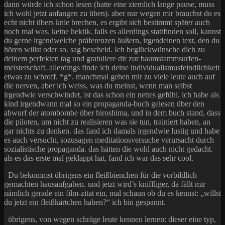
dann würde ich schon lesen (hatte eine ziemlich lange pause, muss
ich wohl jetzt anfangen zu üben). aber nur wegen mir brauchst du es
echt nicht übers knie brechen, es ergibt sich bestimmt später auch
noch mal was. keine hektik. falls es allerdings stattfinden soll, kannst
du gerne irgendwelche präferenzen äußern, irgendeinen text, den du
hören willst oder so. sag bescheid. Ich beglückwünsche dich zu
deinem perfekten tag und gratuliere dir zur baumstammsurfen-
meisterschaft. allerdings finde ich deine individualismusfeindlichkeit
etwas zu schroff. *g*. manchmal gehen mir zu viele leute auch auf
die nerven, aber ich weiss, was du meinst, wenn man selbst
irgendwie verschwindet, ist das schon ein nettes gefühl. ich habe als
kind irgendwann mal so ein propaganda-buch gelesen über den
abwurf der atombombe über hiroshima, und in dem buch stand, dass
die piloten, um nicht zu realisieren was sie tun, trainiert haben, an
gar nichts zu denken. das fand ich damals irgendwie lustig und habe
es auch versucht, sozusagen meditationsversuche verursacht durch
sozialistische propaganda. das hätten die wohl auch nicht gedacht.
als es das erste mal geklappt hat, fand ich war das sehr cool.
Du bekommst übrigens ein fleißbienchen für die vorbildlich
gemachten hausaufgaben. und jetzt wird’s kniffliger, da fällt mir
nämlich gerade ein film-zitat ein, mal schaun ob du es kennst: „willst
du jetzt ein fleißkärtchen haben?“ ich bin gespannt.
übrigens, von wegen schräge leute kennen lernen: dieser eine typ,