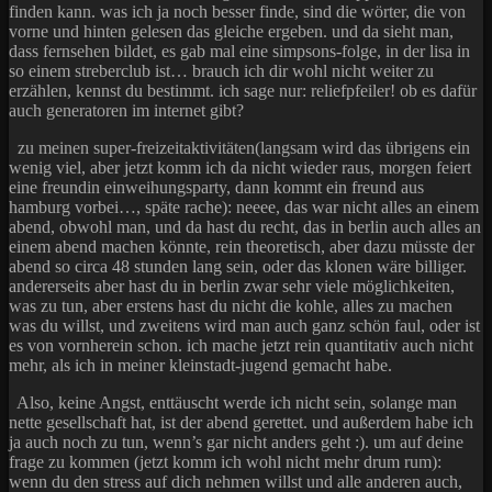
finden kann. was ich ja noch besser finde, sind die wörter, die von
vorne und hinten gelesen das gleiche ergeben. und da sieht man,
dass fernsehen bildet, es gab mal eine simpsons-folge, in der lisa in
so einem streberclub ist… brauch ich dir wohl nicht weiter zu
erzählen, kennst du bestimmt. ich sage nur: reliefpfeiler! ob es dafür
auch generatoren im internet gibt?
zu meinen super-freizeitaktivitäten(langsam wird das übrigens ein
wenig viel, aber jetzt komm ich da nicht wieder raus, morgen feiert
eine freundin einweihungsparty, dann kommt ein freund aus
hamburg vorbei…, späte rache): neeee, das war nicht alles an einem
abend, obwohl man, und da hast du recht, das in berlin auch alles an
einem abend machen könnte, rein theoretisch, aber dazu müsste der
abend so circa 48 stunden lang sein, oder das klonen wäre billiger.
andererseits aber hast du in berlin zwar sehr viele möglichkeiten,
was zu tun, aber erstens hast du nicht die kohle, alles zu machen
was du willst, und zweitens wird man auch ganz schön faul, oder ist
es von vornherein schon. ich mache jetzt rein quantitativ auch nicht
mehr, als ich in meiner kleinstadt-jugend gemacht habe.
Also, keine Angst, enttäuscht werde ich nicht sein, solange man
nette gesellschaft hat, ist der abend gerettet. und außerdem habe ich
ja auch noch zu tun, wenn’s gar nicht anders geht :). um auf deine
frage zu kommen (jetzt komm ich wohl nicht mehr drum rum):
wenn du den stress auf dich nehmen willst und alle anderen auch,