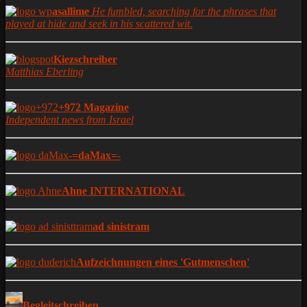
asallime
He fumbled, searching for the phrases that
played at hide and seek in his scattered wit.
Kiezschreiber
Matthias Eberling
+972 Magazine
Independent news from Israel
-=daMax=-
Ahne INTERNATIONAL
ad sinistram
Aufzeichnungen eines 'Gutmenschen'
Begleitschreiben