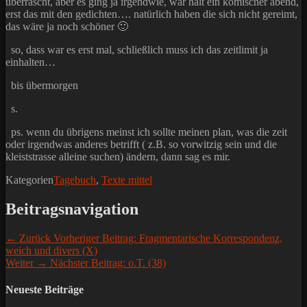
überrascht, aber es ging ja irgendwie, war halt ein komischer abend,
erst das mit den gedichten…. natürlich haben die sich nicht gereimt,
das wäre ja noch schöner 🙂
so, dass war es erst mal, schließlich muss ich das zeitlimit ja
einhalten…
bis übermorgen
s.
ps. wenn du übrigens meinst ich sollte meinen plan, was die zeit
oder irgendwas anderes betrifft ( z.B. so vorwitzig sein und die
kleiststrasse alleine suchen) ändern, dann sag es mir.
Kategorien
Tagebuch
,
Texte mittel
Beitragsnavigation
← Zurück
Vorheriger Beitrag:
Fragmentarische Korrespondenz,
weich und divers (X)
Weiter →
Nächster Beitrag:
o.T. (38)
Neueste Beiträge