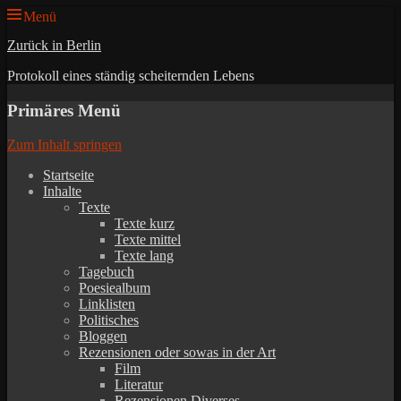
Menü
Zurück in Berlin
Protokoll eines ständig scheiternden Lebens
Primäres Menü
Zum Inhalt springen
Startseite
Inhalte
Texte
Texte kurz
Texte mittel
Texte lang
Tagebuch
Poesiealbum
Linklisten
Politisches
Bloggen
Rezensionen oder sowas in der Art
Film
Literatur
Rezensionen Diverses