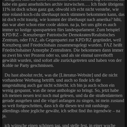
habe ein ganz ansehnliches archiv inzwischen…. Ich finde übrigens
11% ist doch schon ganz gut, obwohl ich echt nicht verstehe, wie
eine roland-koch-cdu überhaupt noch stimmen bekommen kann, das
ist doch echt traurig. wie kommt der überhaupt nach amerika? hihi,
das war aber schon eine coole aktion. na ja, bei uns gibt es auch
immer so lustige spassparteien fürs landesparlament: Zum beispiel
KPD/RZ – Kreuzberger Patriotische Demokraten/Realistisches
Zentrum, oder FAZ, als Gegenpartei zur KPD/RZ gegründet, weil
Kreuzberg und Friedrichshain zusammengelegt wurden. FAZ heißt
Friedrichshainer Amorphe Zentralisten. Die bekommen dann immer
so zwei bis vier Prozent oder so, und als sie einmal unverhofft
gewählt wurden, sind sofort alle zurückgetreten und haben von der
Kohle ne Party geschmissen.
Du hast absolut recht, was die [Literatur-Website] und die nicht
vorhandene Werbung betrifft. und auch so finde ich die
umgestaltung auch gar nicht schlecht. ich bin ja auch schon ein
wenig gespannt, was die neue anthologie so bringt. So, jetzt habe
ich meinen neuen text noch mal gelesen, und da die straßenlaternen
gerade ausgehen und die vögel anfangen zu singen, ist mein zustand
so weit fortgeschritten, dass ich dir diesen text mit ranhänge.
allerdings ohne jegliche gewähr, ich selbst find ihn irgendwie – na
ja.
ich wünsche einen schönen tag, und stelle fest, in einer woche