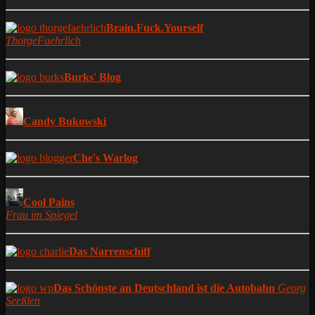
Brain.Fuck.Yourself
ThorgeFaehrlich
Burks' Blog
Candy Bukowski
Che's Warlog
Cool Pains
Frau im Spiegel
Das Narrenschiff
Das Schönste an Deutschland ist die Autobahn
Georg
Seeßlen