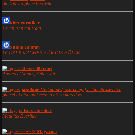
die katastrophenchronistin
kiezneurotiker
Berlin ist nicht Haiti
Studio Glumm
LOCKER MACHEN FÜR DIE HÖLLE
500beine
Andreas Glumm, Seite zwei.
asallime
He fumbled, searching for the phrases that
played at hide and seek in his scattered wit.
Kiezschreiber
Matthias Eberling
+972 Magazine