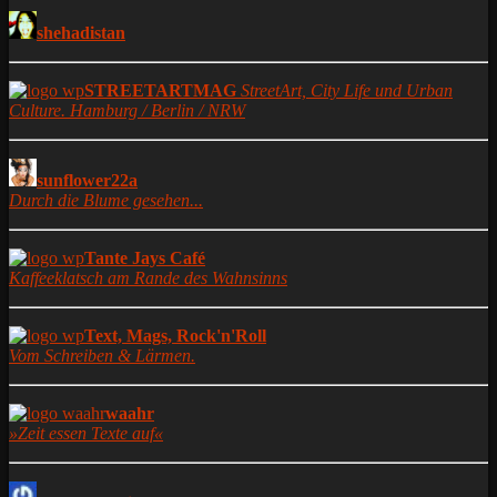
shehadistan
STREETARTMAG
StreetArt, City Life und Urban
Culture. Hamburg / Berlin / NRW
sunflower22a
Durch die Blume gesehen...
Tante Jays Café
Kaffeeklatsch am Rande des Wahnsinns
Text, Mags, Rock'n'Roll
Vom Schreiben & Lärmen.
waahr
»Zeit essen Texte auf«