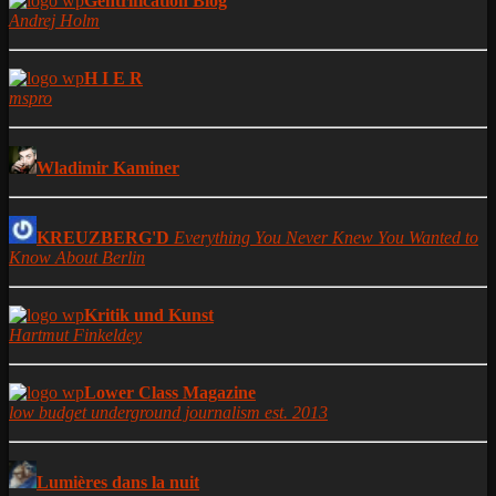
Gentrification Blog
Andrej Holm
H I E R
mspro
Wladimir Kaminer
KREUZBERG'D
Everything You Never Knew You Wanted to
Know About Berlin
Kritik und Kunst
Hartmut Finkeldey
Lower Class Magazine
low budget underground journalism est. 2013
Lumières dans la nuit