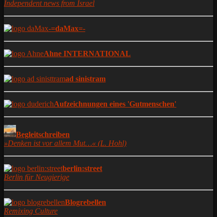
Independent news from Israel
-=daMax=-
Ahne INTERNATIONAL
ad sinistram
Aufzeichnungen eines 'Gutmenschen'
Begleitschreiben
»Denken ist vor allem Mut…« (L. Hohl)
berlin:street
Berlin für Neugierige
Blogrebellen
Remixing Culture