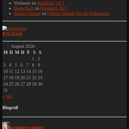
Verfasser
zu
Hamburg 16/ I
tikerscherk
zu
Hamburg 16/ I
Studio Glumm
zu
Falsche Blende bei der Erkenntnis
RSS-Feed
August 2026
M
D
M
D
F
S
S
1
2
3
4
5
6
7
8
9
10
11
12
13
14
15
16
17
18
19
20
21
22
23
24
25
26
27
28
29
30
31
« Juli
Blogroll
kreuzberg südost