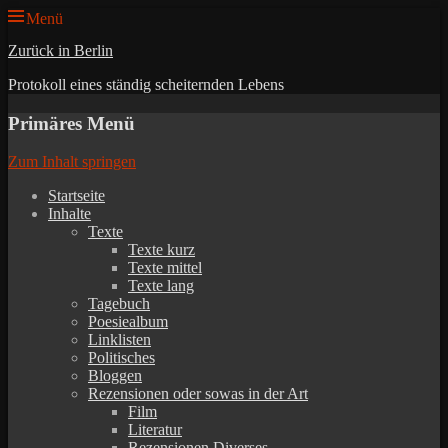
Menü
Zurück in Berlin
Protokoll eines ständig scheiternden Lebens
Primäres Menü
Zum Inhalt springen
Startseite
Inhalte
Texte
Texte kurz
Texte mittel
Texte lang
Tagebuch
Poesiealbum
Linklisten
Politisches
Bloggen
Rezensionen oder sowas in der Art
Film
Literatur
Rezensionen Diverses