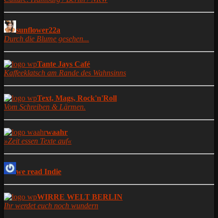
sunflower22a
Durch die Blume gesehen...
Tante Jays Café
Kaffeeklatsch am Rande des Wahnsinns
Text, Mags, Rock'n'Roll
Vom Schreiben & Lärmen.
waahr
»Zeit essen Texte auf«
we read Indie
WIRRE WELT BERLIN
Ihr werdet euch noch wundern