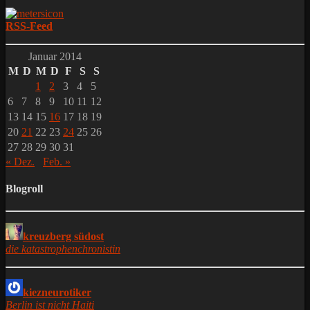
RSS-Feed
Januar 2014
M
D
M
D
F
S
S
1
2
3
4
5
6
7
8
9
10
11
12
13
14
15
16
17
18
19
20
21
22
23
24
25
26
27
28
29
30
31
« Dez.
Feb. »
Blogroll
kreuzberg südost
die katastrophenchronistin
kiezneurotiker
Berlin ist nicht Haiti