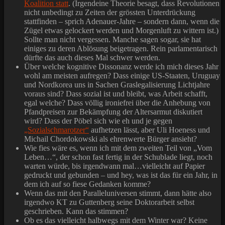
Koalition statt
. (Irgendeine Theorie besagt, dass Revolutionen
nicht unbedingt zu Zeiten der grössten Unterdrückung
stattfinden – sprich Adenauer-Jahre – sondern dann, wenn die
Zügel etwas gelockert werden und Morgenluft zu wittern ist.)
Sollte man nicht vergessen. Manche sagen sogar, sie hat
einiges zu deren Ablösung beigetragen. Rein parlamentarisch
dürfte das auch dieses Mal schwer werden.
Über welche kognitive Dissonanz werde ich mich dieses Jahr
wohl am meisten aufregen? Dass einige US-Staaten, Uruguay
und Nordkorea uns in Sachen Graslegalisierung Lichtjahre
voraus sind? Dass sozial ist und bleibt, was Arbeit schafft,
egal welche? Dass völlig ironiefrei über die Anhebung von
Pfandpreisen zur Bekämpfung der Altersarmut diskutiert
wird? Dass der Pöbel sich wie eh und je gegen
„Sozialschmarotzer“
aufhetzen lässt, aber Uli Hoeness und
Michail Chordokowski als ehrenwerte Bürger ansieht?
Wie fies wäre es, wenn ich mit dem zweiten Teil von „Vom
Leben…“, der schon fast fertig in der Schublade liegt, noch
warten würde, bis irgendwann mal…vielleicht auf Papier
gedruckt und gebunden – und hey, was ist das für ein Jahr, in
dem ich auf so fiese Gedanken komme?
Wenn das mit den Paralleluniversen stimmt, dann hätte also
irgendwo KT zu Guttenberg seine Doktorarbeit selbst
geschrieben. Kann das stimmen?
Ob es das vielleicht halbwegs mit dem Winter war? Keine