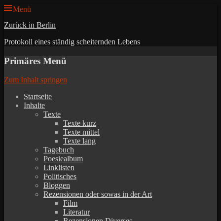
Menü
Zurück in Berlin
Protokoll eines ständig scheiternden Lebens
Primäres Menü
Zum Inhalt springen
Startseite
Inhalte
Texte
Texte kurz
Texte mittel
Texte lang
Tagebuch
Poesiealbum
Linklisten
Politisches
Bloggen
Rezensionen oder sowas in der Art
Film
Literatur
Rezensionen Diverses