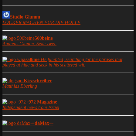
Studio Glumm
LOCKER MACHEN FÜR DIE HÖLLE
500beine
Andreas Glumm, Seite zwei.
asallime
He fumbled, searching for the phrases that
played at hide and seek in his scattered wit.
Kiezschreiber
Matthias Eberling
+972 Magazine
Independent news from Israel
-=daMax=-