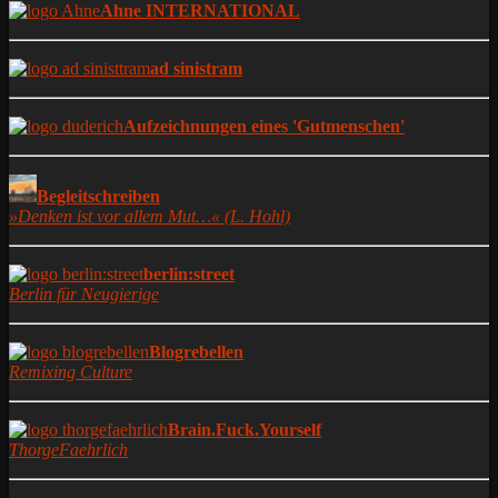
Ahne INTERNATIONAL
ad sinistram
Aufzeichnungen eines 'Gutmenschen'
Begleitschreiben
»Denken ist vor allem Mut…« (L. Hohl)
berlin:street
Berlin für Neugierige
Blogrebellen
Remixing Culture
Brain.Fuck.Yourself
ThorgeFaehrlich