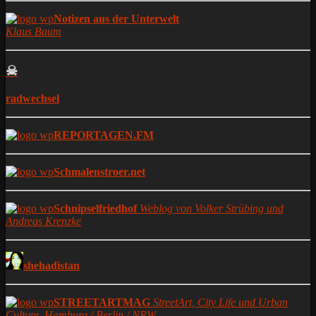
Notizen aus der Unterwelt
Klaus Baum
☠
radwechsel
REPORTAGEN.FM
Schmalenstroer.net
Schnipselfriedhof
Weblog von Volker Strübing und
Andreas Krenzke
shehadistan
STREETARTMAG
StreetArt, City Life und Urban
Culture. Hamburg / Berlin / NRW