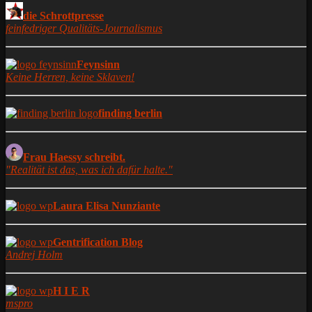
die Schrottpresse
feinfedriger Qualitäts-Journalismus
Feynsinn
Keine Herren, keine Sklaven!
finding berlin
Frau Haessy schreibt.
"Realität ist das, was ich dafür halte."
Laura Elisa Nunziante
Gentrification Blog
Andrej Holm
H I E R
mspro