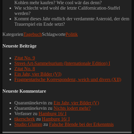
Kohlen mehr kaufen? Wie cool wär das denn?
Wie schlecht wird wohl die letzte Californication-Staffel
werden?
Kommt dieses Jahr endlich der verdammte Asteroid, der dem
Trauerspiel ein Ende setzt?
Kategorien
Tagebuch
Schlagworte
Politik
Neueste Beiträge
Zitat No. 9
Street-Art-Sammelsurium (Internationale Edition) I
Zitat No. 8
Ein Jahr, vier Bilder (VI)
Fragmentarische Korrespondenz, weich und divers (XII)
Neueste Kommentare
Quarantänekevin
zu
Ein Jahr, vier Bilder (V)
Quarantänekevin
zu
Nichts lodert mehr?
Verfasser
zu
Hamburg 16/ I
tikerscherk
zu
Hamburg 16/ I
Studio Glumm
zu
Falsche Blende bei der Erkenntnis