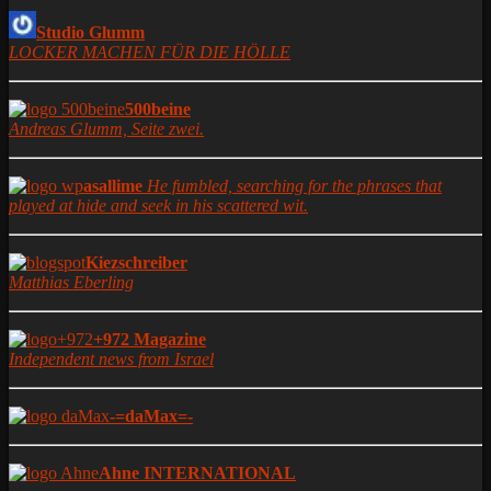
Studio Glumm
LOCKER MACHEN FÜR DIE HÖLLE
500beine
Andreas Glumm, Seite zwei.
asallime
He fumbled, searching for the phrases that
played at hide and seek in his scattered wit.
Kiezschreiber
Matthias Eberling
+972 Magazine
Independent news from Israel
-=daMax=-
Ahne INTERNATIONAL