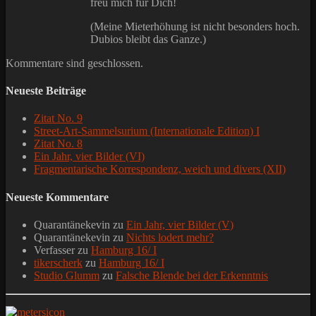
freu mich für Dich!
(Meine Mieterhöhung ist nicht besonders hoch.
Dubios bleibt das Ganze.)
Kommentare sind geschlossen.
Neueste Beiträge
Zitat No. 9
Street-Art-Sammelsurium (Internationale Edition) I
Zitat No. 8
Ein Jahr, vier Bilder (VI)
Fragmentarische Korrespondenz, weich und divers (XII)
Neueste Kommentare
Quarantänekevin
zu
Ein Jahr, vier Bilder (V)
Quarantänekevin
zu
Nichts lodert mehr?
Verfasser
zu
Hamburg 16/ I
tikerscherk
zu
Hamburg 16/ I
Studio Glumm
zu
Falsche Blende bei der Erkenntnis