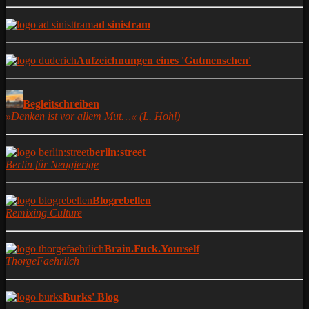
ad sinistram
Aufzeichnungen eines 'Gutmenschen'
Begleitschreiben
»Denken ist vor allem Mut…« (L. Hohl)
berlin:street
Berlin für Neugierige
Blogrebellen
Remixing Culture
Brain.Fuck.Yourself
ThorgeFaehrlich
Burks' Blog