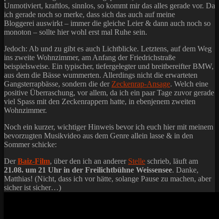
Unmotiviert, kraftlos, sinnlos, so kommt mir das alles gerade vor. Da
ich gerade noch so merke, dass sich das auch auf meine
Bloggerei auswirkt – immer die gleiche Leier & dann auch noch so
monoton – sollte hier wohl erst mal Ruhe sein.
Jedoch: Ab und zu gibt es auch Lichtblicke. Letztens, auf dem Weg
ins zweite Wohnzimmer, am Anfang der Friedrichstraße
beispielsweise. Ein typischer, tiefergelegter und breitbereifter BMW,
aus dem die Bässe wummerten. Allerdings nicht die erwarteten
Gangsterrapbässe, sondern die der
Zeckenrap-Ansage
. Welch eine
positive Überraschung, vor allem, da ich ein paar Tage zuvor gerade
viel Spass mit den Zeckenrappern hatte, in ebenjenem zweiten
Wohnzimmer.
Noch ein kurzer, wichtiger Hinweis bevor ich euch hier mit meinem
bevorzugten Musikvideo aus dem Genre allein lasse & in den
Sommer schicke:
Der
Baiz-Film
, über den ich an anderer
Stelle
schrieb, läuft am
21.08. um 21 Uhr in der Freilichtbühne Weissensee
. Danke,
Matthias! (Nicht, dass ich vor hätte, solange Pause zu machen, aber
sicher ist sicher…)