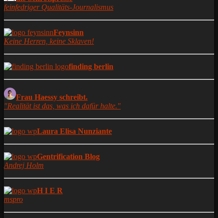
feinfedriger Qualitäts-Journalismus
Feynsinn
Keine Herren, keine Sklaven!
finding berlin
Frau Haessy schreibt.
"Realität ist das, was ich dafür halte."
Laura Elisa Nunziante
Gentrification Blog
Andrej Holm
H I E R
mspro