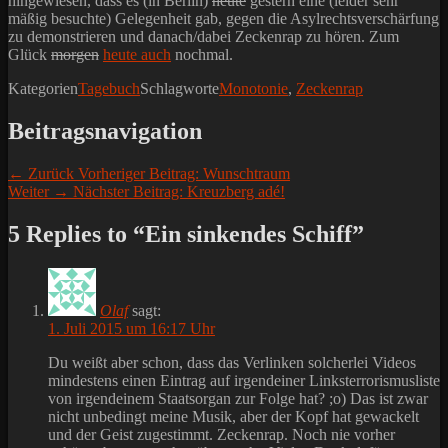
hingewiesen, dass es (in Berlin)
heute
gestern eine (leider sehr
mäßig besuchte) Gelegenheit gab, gegen die Asylrechtsverschärfung
zu demonstrieren und danach/dabei Zeckenrap zu hören. Zum
Glück
morgen
heute auch
nochmal.
Kategorien
Tagebuch
Schlagworte
Monotonie
,
Zeckenrap
Beitragsnavigation
← Zurück
Vorheriger Beitrag:
Wunschtraum
Weiter →
Nächster Beitrag:
Kreuzberg adé!
5 Replies to “Ein sinkendes Schiff”
Olaf
sagt:
1. Juli 2015 um 16:17 Uhr
Du weißt aber schon, dass das Verlinken solcherlei Videos
mindestens einen Eintrag auf irgendeiner Linksterrorismusliste
von irgendeinem Staatsorgan zur Folge hat? ;o) Das ist zwar
nicht unbedingt meine Musik, aber der Kopf hat gewackelt
und der Geist zugestimmt. Zeckenrap. Noch nie vorher