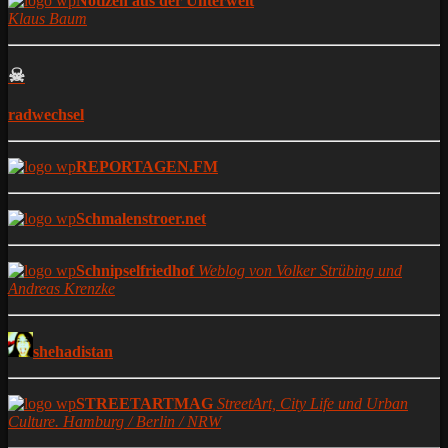
Notizen aus der Unterwelt
Klaus Baum
☠
radwechsel
REPORTAGEN.FM
Schmalenstroer.net
Schnipselfriedhof
Weblog von Volker Strübing und
Andreas Krenzke
shehadistan
STREETARTMAG
StreetArt, City Life und Urban
Culture. Hamburg / Berlin / NRW