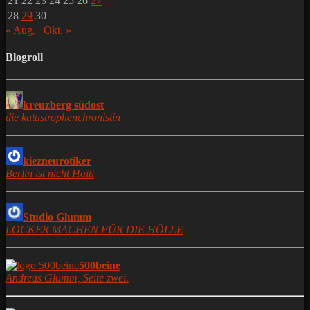
21
22
23
24
25
26
27
28
29
30
« Aug.
Okt. »
Blogroll
kreuzberg südost
die katastrophenchronistin
kiezneurotiker
Berlin ist nicht Haiti
Studio Glumm
LOCKER MACHEN FÜR DIE HÖLLE
500beine
Andreas Glumm, Seite zwei.