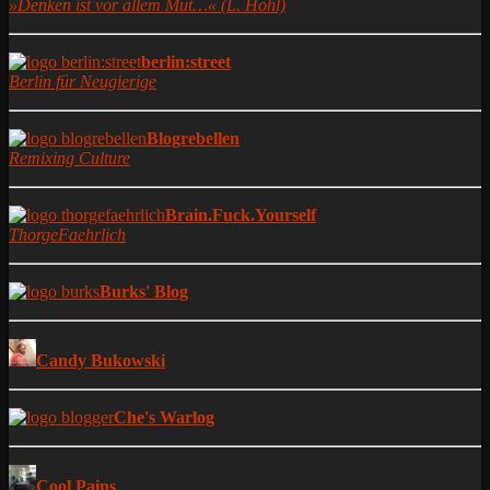
»Denken ist vor allem Mut…« (L. Hohl)
berlin:street
Berlin für Neugierige
Blogrebellen
Remixing Culture
Brain.Fuck.Yourself
ThorgeFaehrlich
Burks' Blog
Candy Bukowski
Che's Warlog
Cool Pains