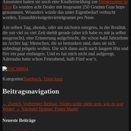
Ansonsten hatten sie noch eine Knallermeldung zur
Drogenszene in
Ulm
: Es wurden acht Dealer mit insgesamt 250 Gramm Gras hops
genommen. Woanders würde das unter Eigenbedarf verbucht
werden, Einunddreissigeinviertelgramm pro Nase.
Am selben Tag, abends, oder am nächsten morgens, in der Realität,
die mir viel zu viel Zeit stiehlt gerade (aber ich habe es mir ja selbst
ausgesucht), eine Erinnerung aufgefrischt, die schon bald Jahrzehnte
im Archiv lag: Menschen, die so betrunken sind, dass sie sich
unbedingt prügeln wollen. Die sich dann auch nach langem Hin und
Her ein paar einfangen. Und es hat mich nicht mal aufgeregt,
Adrenalin hatte schon Feierabend, halb Fünf war’s.
Kategorien
Tagebuch
,
Texte kurz
Beitragsnavigation
← Zurück
Vorheriger Beitrag:
Nichts sollte mehr sein, wie es war
Weiter →
Nächster Beitrag:
Freier Markt
Neueste Beiträge