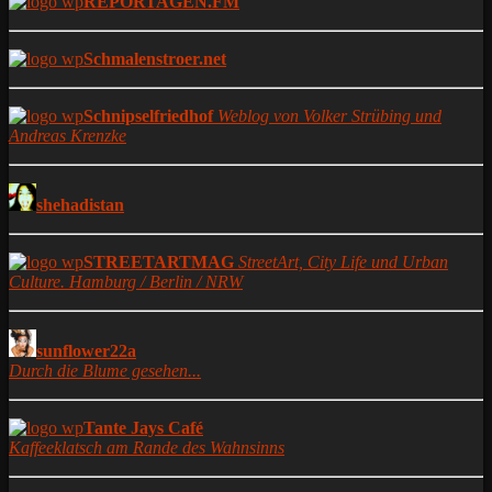
REPORTAGEN.FM
Schmalenstroer.net
Schnipselfriedhof
Weblog von Volker Strübing und
Andreas Krenzke
shehadistan
STREETARTMAG
StreetArt, City Life und Urban
Culture. Hamburg / Berlin / NRW
sunflower22a
Durch die Blume gesehen...
Tante Jays Café
Kaffeeklatsch am Rande des Wahnsinns