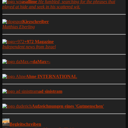
asallime
He fumbled, searching for the phrases that
played at hide and seek in his scattered wit.
Kiezschreiber
Matthias Eberling
+972 Magazine
Independent news from Israel
-=daMax=-
Ahne INTERNATIONAL
ad sinistram
Aufzeichnungen eines 'Gutmenschen'
Begleitschreiben