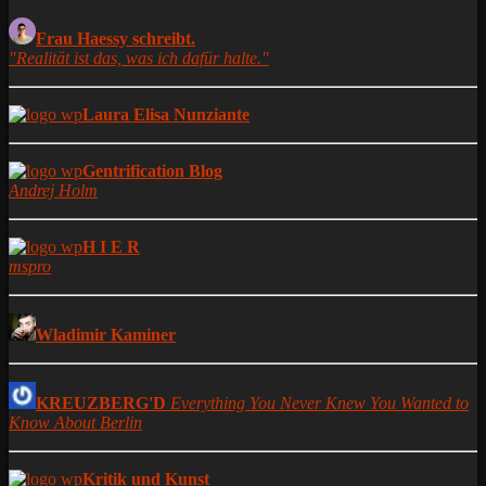
Frau Haessy schreibt.
"Realität ist das, was ich dafür halte."
Laura Elisa Nunziante
Gentrification Blog
Andrej Holm
H I E R
mspro
Wladimir Kaminer
KREUZBERG'D
Everything You Never Knew You Wanted to
Know About Berlin
Kritik und Kunst