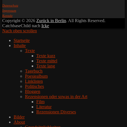
Datenschutz
Impressum
Kontakt
Copyright © 2026
Zurück in Berlin
. All Rights Reserved.
CatchbaseChild nach
Icke
Nach oben scrollen
Startseite
Inhalte
Texte
Texte kurz
Texte mittel
Texte lang
Tagebuch
Poesiealbum
Linklisten
Politisches
Bloggen
Rezensionen oder sowas in der Art
Film
Literatur
Rezensionen Diverses
Bilder
About