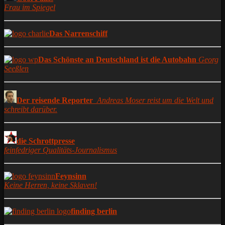
Frau im Spiegel
Das Narrenschiff
Das Schönste an Deutschland ist die Autobahn
Georg
Seeßlen
Der reisende Reporter
Andreas Moser reist um die Welt und
schreibt darüber.
die Schrottpresse
feinfedriger Qualitäts-Journalismus
Feynsinn
Keine Herren, keine Sklaven!
finding berlin