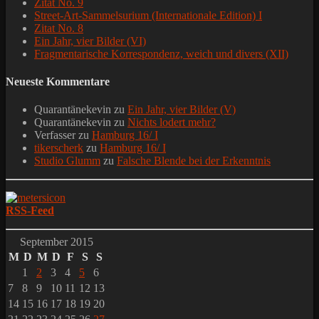
Zitat No. 9
Street-Art-Sammelsurium (Internationale Edition) I
Zitat No. 8
Ein Jahr, vier Bilder (VI)
Fragmentarische Korrespondenz, weich und divers (XII)
Neueste Kommentare
Quarantänekevin
zu
Ein Jahr, vier Bilder (V)
Quarantänekevin
zu
Nichts lodert mehr?
Verfasser
zu
Hamburg 16/ I
tikerscherk
zu
Hamburg 16/ I
Studio Glumm
zu
Falsche Blende bei der Erkenntnis
RSS-Feed
September 2015
M
D
M
D
F
S
S
1
2
3
4
5
6
7
8
9
10
11
12
13
14
15
16
17
18
19
20