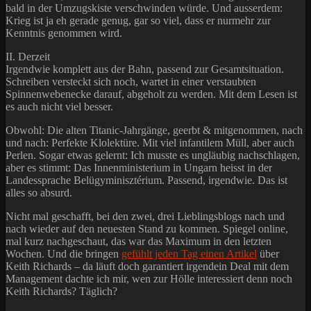
bald in der Umzugskiste verschwinden würde. Und ausserdem:
Krieg ist ja eh gerade genug, gar so viel, dass er nurmehr zur
Kenntnis genommen wird.
II. Derzeit
Irgendwie komplett aus der Bahn, passend zur Gesamtsituation.
Schreiben versteckt sich noch, wartet in einer verstaubten
Spinnenwebenecke darauf, abgeholt zu werden. Mit dem Lesen ist
es auch nicht viel besser.
Obwohl: Die alten Titanic-Jahrgänge, geerbt & mitgenommen, nach
und nach: Perfekte Klolektüre. Mit viel infantilem Müll, aber auch
Perlen. Sogar etwas gelernt: Ich musste es ungläubig nachschlagen,
aber es stimmt: Das Innenministerium in Ungarn heisst in der
Landessprache Belügyminisztérium. Passend, irgendwie. Das ist
alles so absurd.
Nicht mal geschafft, bei den zwei, drei Lieblingsblogs nach und
nach wieder auf den neuesten Stand zu kommen. Spiegel online,
mal kurz nachgeschaut, das war das Maximum in den letzten
Wochen. Und die bringen
gefühlt jeden Tag einen Artikel
über
Keith Richards – da läuft doch garantiert irgendein Deal mit dem
Management dachte ich mir, wen zur Hölle interessiert denn noch
Keith Richards? Täglich?