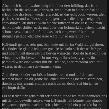
Aber auch ich bin wahnsinnig froh über den frühling, das ist in
berlin echt die schönste jahreszeit. wenn man in einer großstadt
erlebt, wie das leben wieder erwacht, ist das echt cool. wiesen, ufer,
parks, seen und wälder sind voll, genau wie die bürgersteige mit
cafe-stühlen, ab und zu wehen nette lüftchen in die nase und man
denkt wieder drüber nach, mal über den flohmarkt zu gehen. macht
schon spass. also auf auf und das dach eingeweiht! berlin ist
übrigens gerade jetzt eine reise wert, nur so am rande : -)
K.[Hund] geht es sehr gut, bin heute mit ihr im Wald rad gefahren,
das findet sie glaube ich ganz gut. sie bedankt sich der nachfrage
und übermittelt ihrerseits die besten wünsche. aber du hast recht, der
winter passt ihr besser, nicht nur wegen ihrer husky-gene. ihr
paradies wäre eine winter mit viel schnee, aber trotzdem seen mit
wasser, in dem man schwimmen kann.
Zum thema kinder vor bösen hunden retten und auf den arm
nehmen kann ich dir gerne mal einen erfahrungsbericht schreiben,
durchaus interessant. erinnere mich daran, doch jetzt bin ich zu
erschöpft dafür…
Du hast dich übrigens nicht wiederholt, finde ich total spannend, das
mit der hundewolle-mütze. von k.[Hund]s fell könnte man glaube
ich ganze teppiche machen. ich schick dir mal ein paar kilo haare.