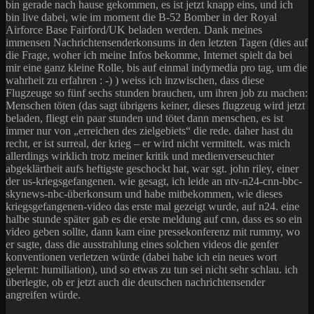
bin gerade nach hause gekommen, es ist jetzt knapp eins, und ich
bin live dabei, wie im moment die B-52 Bomber in der Royal
Airforce Base Fairford/UK beladen werden. Dank meines
immensen Nachrichtensenderkonsums in den letzten Tagen (dies auf
die Frage, woher ich meine Infos bekomme, Internet spielt da bei
mir eine ganz kleine Rolle, bis auf einmal indymedia pro tag, um die
wahrheit zu erfahren : -) ) weiss ich inzwischen, dass diese
Flugzeuge so fünf sechs stunden brauchen, um ihren job zu machen:
Menschen töten (das sagt übrigens keiner, dieses flugzeug wird jetzt
beladen, fliegt ein paar stunden und tötet dann menschen, es ist
immer nur von „erreichen des zielgebiets“ die rede. daher hast du
recht, er ist surreal, der krieg – er wird nicht vermittelt. was mich
allerdings wirklich trotz meiner kritik und medienverseuchter
abgeklärtheit aufs heftigste geschockt hat, war sgt. john riley, einer
der us-kriegsgefangenen. wie gesagt, ich leide an ntv-n24-cnn-bbc-
skynews-nbc-überkonsum und habe mitbekommen, wie dieses
kriegsgefangenen-video das erste mal gezeigt wurde, auf n24. eine
halbe stunde später gab es die erste meldung auf cnn, dass es so ein
video geben sollte, dann kam eine pressekonferenz mit rummy, wo
er sagte, dass die ausstrahlung eines solchen videos die genfer
konventionen verletzen würde (dabei habe ich ein neues wort
gelernt: humiliation), und so etwas zu tun sei nicht sehr schlau. ich
überlegte, ob er jetzt auch die deutschen nachrichtensender
angreifen würde.