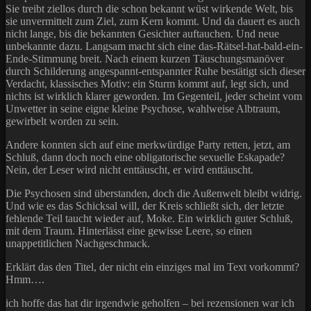
Sie treibt ziellos durch die schon bekannt wüst wirkende Welt, bis
sie unvermittelt zum Ziel, zum Kern kommt. Und da dauert es auch
nicht lange, bis die bekannten Gesichter auftauchen. Und neue
unbekannte dazu. Langsam macht sich eine das-Rätsel-hat-bald-ein-
Ende-Stimmung breit. Nach einem kurzen Täuschungsmanöver
durch Schilderung angespannt-entspannter Ruhe bestätigt sich dieser
Verdacht, klassisches Motiv: ein Sturm kommt auf, legt sich, und
nichts ist wirklich klarer geworden. Im Gegenteil, jeder scheint vom
Unwetter in seine eigne kleine Psychose, wahlweise Albtraum,
gewirbelt worden zu sein.
Andere konnten sich auf eine merkwürdige Party retten, jetzt, am
Schluß, dann doch noch eine obligatorische sexuelle Eskapade?
Nein, der Leser wird nicht enttäuscht, er wird enttäuscht.
Die Psychosen sind überstanden, doch die Außenwelt bleibt widrig.
Und wie es das Schicksal will, der Kreis schließt sich, der letzte
fehlende Teil taucht wieder auf, Moke. Ein wirklich guter Schluß,
mit dem Traum. Hinterlässt eine gewisse Leere, so einen
unappetitlichen Nachgeschmack.
Erklärt das den Titel, der nicht ein einziges mal im Text vorkommt?
Hmm….
ich hoffe das hat dir irgendwie geholfen – bei rezensionen war ich