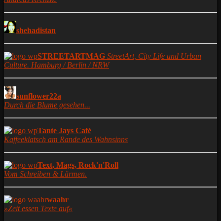
shehadistan
STREETARTMAG
StreetArt, City Life und Urban
Culture. Hamburg / Berlin / NRW
sunflower22a
Durch die Blume gesehen...
Tante Jays Café
Kaffeeklatsch am Rande des Wahnsinns
Text, Mags, Rock'n'Roll
Vom Schreiben & Lärmen.
waahr
»Zeit essen Texte auf«