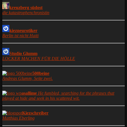
kreuzberg südost
die katastrophenchronistin
kiezneurotiker
Berlin ist nicht Haiti
Studio Glumm
LOCKER MACHEN FÜR DIE HÖLLE
500beine
Andreas Glumm, Seite zwei.
asallime
He fumbled, searching for the phrases that
played at hide and seek in his scattered wit.
Kiezschreiber
Matthias Eberling