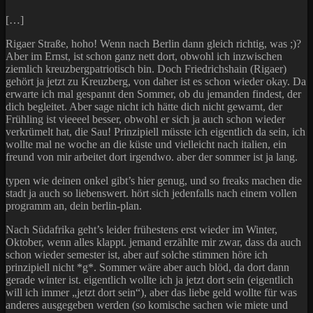
[…]
Rigaer Straße, hoho! Wenn nach Berlin dann gleich richtig, was ;)?
Aber im Ernst, ist schon ganz nett dort, obwohl ich inzwischen
ziemlich kreuzbergpatriotisch bin. Doch Friedrichshain (Rigaer)
gehört ja jetzt zu Kreuzberg, von daher ist es schon wieder okay. Da
erwarte ich mal gespannt den Sommer, ob du jemanden findest, der
dich begleitet. Aber sage nicht ich hätte dich nicht gewarnt, der
Frühling ist vieeeel besser, obwohl er sich ja auch schon wieder
verkrümelt hat, die Sau! Prinzipiell müsste ich eigentlich da sein, ich
wollte mal ne woche an die küste und vielleicht nach italien, ein
freund von mir arbeitet dort irgendwo. aber der sommer ist ja lang.
typen wie deinen onkel gibt’s hier genug, und so freaks machen die
stadt ja auch so liebenswert. hört sich jedenfalls nach einem vollen
programm an, dein berlin-plan.
Nach Südafrika geht’s leider frühestens erst wieder im Winter,
Oktober, wenn alles klappt. jemand erzählte mir zwar, dass da auch
schon wieder semester ist, aber auf solche stimmen höre ich
prinzipiell nicht *g*. Sommer wäre aber auch blöd, da dort dann
gerade winter ist. eigentlich wollte ich ja jetzt dort sein (eigentlich
will ich immer „jetzt dort sein“), aber das liebe geld wollte für was
anderes ausgegeben werden (so komische sachen wie miete und