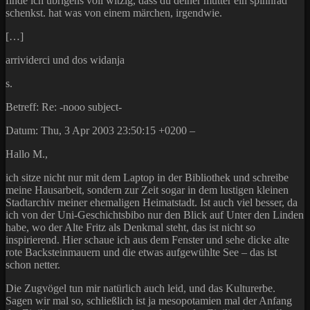
finde ich übrigens voll witzig, dass du deiner mutter ein spinnrad
schenkst. hat was von einem märchen, irgendwie.
[…]
arrividerci und dos widanja
s.
Betreff: Re: -nooo subject-
Datum: Thu, 3 Apr 2003 23:50:15 +0200 –
Hallo M.,
ich sitze nicht nur mit dem Laptop in der Bibliothek und schreibe
meine Hausarbeit, sondern zur Zeit sogar in dem lustigen kleinen
Stadtarchiv meiner ehemaligen Heimatstadt. Ist auch viel besser, da
ich von der Uni-Geschichtsbibo nur den Blick auf Unter den Linden
habe, wo der Alte Fritz als Denkmal steht, das ist nicht so
inspirierend. Hier schaue ich aus dem Fenster und sehe dicke alte
rote Backsteinmauern und die etwas aufgewühlte See – das ist
schon netter.
Die Zugvögel tun mir natürlich auch leid, und das Kulturerbe.
Sagen wir mal so, schließlich ist ja mesopotamien mal der Anfang