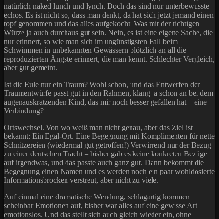
natürlich naked lunch und lynch. Doch das sind nur unterbewusste
echos. Es ist nicht so, dass man denkt, da hat sich jetzt jemand einen
topf genommen und das alles aufgekocht. Was mit der richtigen
Würze ja auch durchaus gut sein. Nein, es ist eine eigene Sache, die
nur erinnert, so wie man sich im ungünstigsten Fall beim
Schwimmen in unbekannten Gewässern plötzlich an all die
reproduzierten Ängste erinnert, die man kennt. Schlechter Vergleich,
aber gut gemeint.
Ist die Eule nur ein Traum? Wohl schon, und das Entwerfen der
Traumentwürfe passt gut in den Rahmen, klang ja schon an bei dem
augenauskratzenden Kind, das mir noch besser gefallen hat – eine
Verbindung?
Ortswechsel. Von wo weiß man nicht genau, aber das Ziel ist
bekannt: Ein Egal-Ort. Eine Begegnung mit Komplimenten für nette
Schnitzereien (wiedermal gut getroffen!) Verwirrend nur der Bezug
zu einer deutschen Tracht – bisher gab es keine konkreten Bezüge
auf irgendwas, und das passte auch ganz gut. Dann bekommt die
Begegnung einen Namen und es werden noch ein paar wohldosierte
Informationsbrocken verstreut, aber nicht zu viele.
Auf einmal eine dramatische Wendung, schlagartig kommen
scheinbar Emotionen auf, bisher war alles auf eine gewisse Art
emotionslos. Und das stellt sich auch gleich wieder ein, ohne