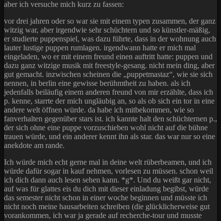
aber ich versuche mich kurz zu fassen:
vor drei jahren oder so war sie mit einem typen zusammen, der ganz
witzig war, aber irgendwie sehr schüchtern und so künstler-mäßig,
er studierte puppenspiel, was dazu führte, dass in der wohnung auch
lauter lustige puppen rumlagen. irgendwann hatte er mich mal
eingeladen, wo er mit einem freund einen auftritt hatte: puppen und
dazu ganz witzige musik mit freestyle-gesang. nicht mein ding, aber
gut gemacht. inzwischen scheinen die „puppetmastaz“, wie sie sich
nennen, in berlin eine gewisse berühmtheit zu haben. als ich
jedenfalls beiläufig einem anderen freund von mir erzählte, dass ich
p. kenne, starrte der mich ungläubig an, so als ob sich ein tor in eine
andere welt öffnen würde. da habe ich mitbekommen, wie so
fanverhalten gegenüber stars ist. ich kannte halt den schüchternen p.,
der sich ohne eine puppe vorzuschieben wohl nicht auf die bühne
trauen würde, und ein anderer kennt ihn als star. das war nur so eine
anekdote am rande.
Ich würde mich echt gerne mal in deine welt rüberbeamen, und ich
würde dafür sogar in kauf nehmen, vorlesen zu müssen. schon weil
ich dich dann auch lesen sehen kann. *g*. Und du weißt gar nicht,
auf was für glattes eis du dich mit dieser einladung begibst, würde
das semester nicht schon in einer woche beginnen und müsste ich
nicht noch meine hausarbeiten schreiben (die glücklicherweise gut
vorankommen, ich war ja gerade auf recherche-tour und musste