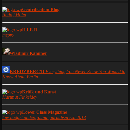
Gentrification Blog
Andrej Holm
H I E R
mspro
Wladimir Kaminer
KREUZBERG'D
Everything You Never Knew You Wanted to
Know About Berlin
Kritik und Kunst
Hartmut Finkeldey
Lower Class Magazine
low budget underground journalism est. 2013