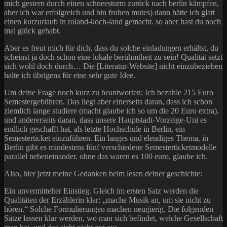
mich gestern durch einen schneesturm zurück nach berlin kämpfen,
aber ich war erfolgreich und bin frohen mutes) dann hätte ich glatt
einen kurzurlaub in roland-koch-land gemacht. so aber hast du noch
mal glück gehabt.
Aber es freut mich für dich, dass du solche einladungen erhältst, du
scheinst ja doch schon eine lokale berühmtheit zu sein! Qualität setzt
sich wohl doch durch… Die [Literatur-Website] nicht einzubeziehen
halte ich übrigens für eine sehr gute Idee.
Um deine Frage noch kurz zu beantworten: Ich bezahle 215 Euro
Semestergebühren. Das liegt aber einerseits daran, dass ich schon
ziemlich lange studiere (macht glaube ich so um die 20 Euro extra),
und andererseits daran, dass unsere Hauptstadt-Vorzeige-Uni es
endlich geschafft hat, als letzte Hochschule in Berlin, ein
Semesterticket einzuführen. Ein langes und elendiges Thema, in
Berlin gibt es mindestens fünf verschiedene Semesterticketmodelle
parallel nebeneinander. ohne das waren es 100 euro, glaube ich.
Also, hier jetzt meine Gedanken beim lesen deiner geschichte:
Ein unvermittelter Einstieg. Gleich im ersten Satz werden die
Qualitäten der Erzählerin klar: „mache Musik an, um sie nicht zu
hören.“ Solche Formulierungen machen neugierig. Die folgenden
Sätze lassen klar werden, wo man sich befindet, welche Gesellschaft