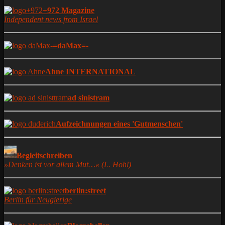
+972 Magazine
Independent news from Israel
-=daMax=-
Ahne INTERNATIONAL
ad sinistram
Aufzeichnungen eines 'Gutmenschen'
Begleitschreiben
»Denken ist vor allem Mut…« (L. Hohl)
berlin:street
Berlin für Neugierige