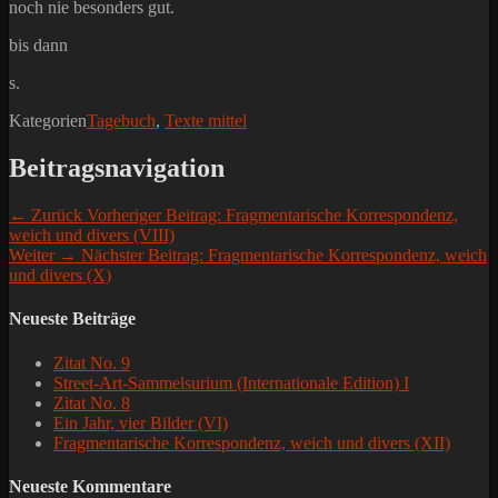
noch nie besonders gut.
bis dann
s.
Kategorien
Tagebuch
,
Texte mittel
Beitragsnavigation
← Zurück
Vorheriger Beitrag:
Fragmentarische Korrespondenz,
weich und divers (VIII)
Weiter →
Nächster Beitrag:
Fragmentarische Korrespondenz, weich
und divers (X)
Neueste Beiträge
Zitat No. 9
Street-Art-Sammelsurium (Internationale Edition) I
Zitat No. 8
Ein Jahr, vier Bilder (VI)
Fragmentarische Korrespondenz, weich und divers (XII)
Neueste Kommentare