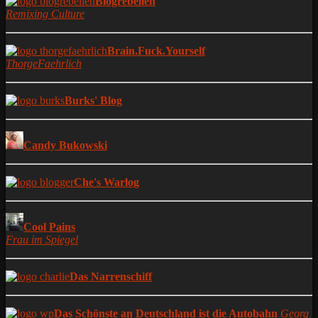
Blogrebellen
Remixing Culture
Brain.Fuck.Yourself
ThorgeFaehrlich
Burks' Blog
Candy Bukowski
Che's Warlog
Cool Pains
Frau im Spiegel
Das Narrenschiff
Das Schönste an Deutschland ist die Autobahn
Georg