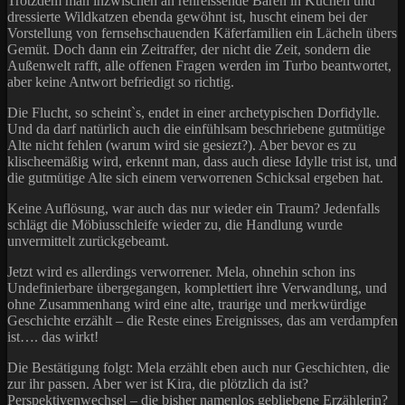
Trotzdem man inzwischen an rehreissende Bären in Küchen und
dressierte Wildkatzen ebenda gewöhnt ist, huscht einem bei der
Vorstellung von fernsehschauenden Käferfamilien ein Lächeln übers
Gemüt. Doch dann ein Zeitraffer, der nicht die Zeit, sondern die
Außenwelt rafft, alle offenen Fragen werden im Turbo beantwortet,
aber keine Antwort befriedigt so richtig.
Die Flucht, so scheint`s, endet in einer archetypischen Dorfidylle.
Und da darf natürlich auch die einfühlsam beschriebene gutmütige
Alte nicht fehlen (warum wird sie gesiezt?). Aber bevor es zu
klischeemäßig wird, erkennt man, dass auch diese Idylle trist ist, und
die gutmütige Alte sich einem verworrenen Schicksal ergeben hat.
Keine Auflösung, war auch das nur wieder ein Traum? Jedenfalls
schlägt die Möbiusschleife wieder zu, die Handlung wurde
unvermittelt zurückgebeamt.
Jetzt wird es allerdings verworrener. Mela, ohnehin schon ins
Undefinierbare übergegangen, komplettiert ihre Verwandlung, und
ohne Zusammenhang wird eine alte, traurige und merkwürdige
Geschichte erzählt – die Reste eines Ereignisses, das am verdampfen
ist…. das wirkt!
Die Bestätigung folgt: Mela erzählt eben auch nur Geschichten, die
zur ihr passen. Aber wer ist Kira, die plötzlich da ist?
Perspektivenwechsel – die bisher namenlos gebliebene Erzählerin?