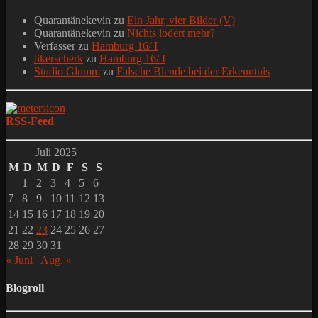
Quarantänekevin
zu
Ein Jahr, vier Bilder (V)
Quarantänekevin
zu
Nichts lodert mehr?
Verfasser
zu
Hamburg 16/ I
tikerscherk
zu
Hamburg 16/ I
Studio Glumm
zu
Falsche Blende bei der Erkenntnis
RSS-Feed
Juli 2025
M
D
M
D
F
S
S
1
2
3
4
5
6
7
8
9
10
11
12
13
14
15
16
17
18
19
20
21
22
23
24
25
26
27
28
29
30
31
« Juni
Aug. »
Blogroll