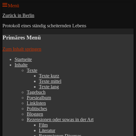
Menü
Zurück in Berlin
Protokoll eines ständig scheiternden Lebens
Primäres Menü
Zum Inhalt springen
Startseite
Inhalte
Texte
Texte kurz
Texte mittel
Texte lang
Tagebuch
Poesiealbum
Linklisten
Politisches
Bloggen
Rezensionen oder sowas in der Art
Film
Literatur
Rezensionen Diverses