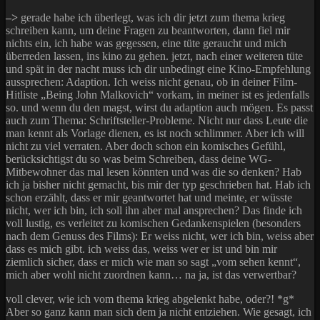
–>
gerade habe ich überlegt, was ich dir jetzt zum thema krieg
schreiben kann, um deine Fragen zu beantworten, dann fiel mir
nichts ein, ich habe was gegessen, eine tüte geraucht und mich
überreden lassen, ins kino zu gehen. jetzt, nach einer weiteren tüte
und spät in der nacht muss ich dir unbedingt eine Kino-Empfehlung
aussprechen: Adaption. Ich weiss nicht genau, ob in deiner Film-
Hitliste „Being John Malkovich“ vorkam, in meiner ist es jedenfalls
so. und wenn du den magst, wirst du adaption auch mögen. Es passt
auch zum Thema: Schriftsteller-Probleme. Nicht nur dass Leute die
man kennt als Vorlage dienen, es ist noch schlimmer. Aber ich will
nicht zu viel verraten. Aber doch schon ein komisches Gefühl,
berücksichtigst du so was beim Schreiben, dass deine WG-
Mitbewohner das mal lesen könnten und was die so denken? Hab
ich ja bisher nicht gemacht, bis mir der typ geschrieben hat. Hab ich
schon erzählt, dass er mir geantwortet hat und meinte, er wüsste
nicht, wer ich bin, ich soll ihn aber mal ansprechen? Das finde ich
voll lustig, es verleitet zu komischen Gedankenspielen (besonders
nach dem Genuss des Films): Er weiss nicht, wer ich bin, weiss aber
dass es mich gibt. ich weiss das, weiss wer er ist und bin mir
ziemlich sicher, dass er mich wie man so sagt „vom sehen kennt“,
mich aber wohl nicht zuordnen kann… na ja, ist das verwertbar?
voll clever, wie ich vom thema krieg abgelenkt habe, oder?! *g*
Aber so ganz kann man sich dem ja nicht entziehen. Wie gesagt, ich