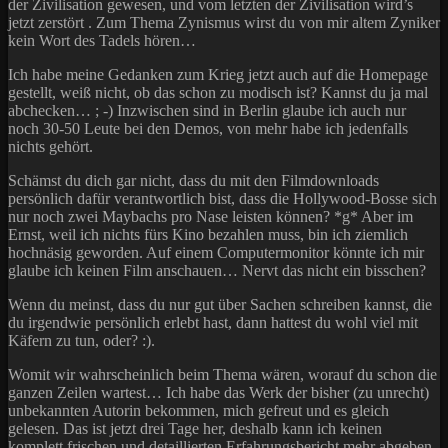
der Zivilisation gewesen, und vom letzten der Zivilisation wird’s
jetzt zerstört . Zum Thema Zynismus wirst du von mir altem Zyniker
kein Wort des Tadels hören…
Ich habe meine Gedanken zum Krieg jetzt auch auf die Homepage
gestellt, weiß nicht, ob das schon zu modisch ist? Kannst du ja mal
abchecken… ; -) Inzwischen sind in Berlin glaube ich auch nur
noch 30-50 Leute bei den Demos, von mehr habe ich jedenfalls
nichts gehört.
Schämst du dich gar nicht, dass du mit den Filmdownloads
persönlich dafür verantwortlich bist, dass die Hollywood-Bosse sich
nur noch zwei Maybachs pro Nase leisten können? *g* Aber im
Ernst, weil ich nichts fürs Kino bezahlen muss, bin ich ziemlich
hochnäsig geworden. Auf einem Computermonitor könnte ich mir
glaube ich keinen Film anschauen… Nervt das nicht ein bisschen?
Wenn du meinst, dass du nur gut über Sachen schreiben kannst, die
du irgendwie persönlich erlebt hast, dann hattest du wohl viel mit
Käfern zu tun, oder? :).
Womit wir wahrscheinlich beim Thema wären, worauf du schon die
ganzen Zeilen wartest… Ich habe das Werk der bisher (zu unrecht)
unbekannten Autorin bekommen, mich gefreut und es gleich
gelesen. Das ist jetzt drei Tage her, deshalb kann ich keinen
komplett frischen und detaillierten Erfahrungsbericht mehr abgeben,