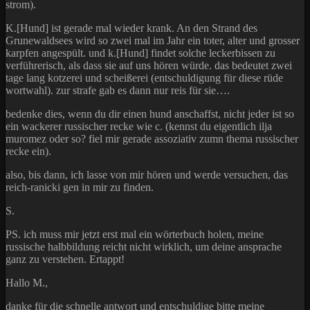
strom).
K.[Hund] ist gerade mal wieder krank. An den Strand des
Grunewaldsees wird so zwei mal im Jahr ein toter, alter und grosser
karpfen angespült. und k.[Hund] findet solche leckerbissen zu
verführerisch, als dass sie auf uns hören würde. das bedeutet zwei
tage lang kotzerei und scheißerei (entschuldigung für diese rüde
wortwahl). zur strafe gab es dann nur reis für sie….
bedenke dies, wenn du dir einen hund anschaffst, nicht jeder ist so
ein wackerer russischer recke wie c. (kennst du eigentlich ilja
muromez oder so? fiel mir gerade assoziativ zumn thema russischer
recke ein).
also, bis dann, ich lasse von mir hören und werde versuchen, das
reich-ranicki gen in mir zu finden.
S.
PS. ich muss mir jetzt erst mal ein wörterbuch holen, meine
russische halbbildung reicht nicht wirklich, um deine ansprache
ganz zu verstehen. Ertappt!
Hallo M.,
danke für die schnelle antwort und entschuldige bitte meine