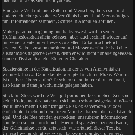
man hat, und das sieht nicht gut aus.
Eine graue Welt mit rauen Sitten und Menschen, die zu sich und
anderen ein eher gespaltenes Verhältnis haben. Und Merkwürdiges
tun: Informationen sammeln, Schreie in Ampullen abfüllen.
Moke, paranoid, irrgläubig und halbverwest, wird in seiner
Hoffnungslosigkeit allein gelassen, aber taucht schnell wieder auf,
um seine Talente unter Beweis zu stellen. Er kann schließlich
kochen, Salben zusammenrühren und Messer werfen. Er ist keine
ausnahmslos tragische Gestalt, denn er wird nicht nur alleingelassen,
sondern lässt auch allein. Ein guter Charakter.
Spaziergänge in der Kanalisation, in der es von Anonymitäten
wimmelt. Bravo! Dann aber der abrupte Bruch mit Moke. Warum?
Ist das Fass übergelaufen? Er schien schon immer durchgeknallt,
also kann es daran ja wohl nicht gelegen haben.
Stück für Stück wird die Welt gut portioniert beschrieben. Zeit spielt
keine Rolle, und das hatte man sich auch schon fast gedacht. Wissen
dafür umso mehr. Es ist nicht ganz klar, ob es verboten ist oder
einfach nicht mehr auf dem freien Markt zu haben, aber das ist auch
egal. Und die Idee mit den gestreckten, unsauberen Informationen
kannte ich so auch noch nicht. Hier und spätestens bei dem Baum,
der Geheimnisse verrät, zeigt sich, wie originell dieser Text ist.
Unterschwellig klingt vieles an: clockwork orange, cronenberg,