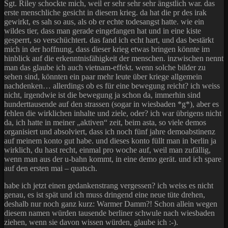
Sgt. Riley schockte mich, weil er sehr sehr sehr ängstlich war. das
erste menschliche gesicht in diesem krieg. da hat die pr des irak
gewirkt, es sah so aus, als ob er echte todesangst hatte. wie ein
wildes tier, dass man gerade eingefangen hat und in eine kiste
gesperrt, so verschüchtert. das fand ich echt hart, und das bestärkt
mich in der hoffnung, dass dieser krieg etwas bringen könnte im
hinblick auf die erkenntnisfähigkeit der menschen. inzwischen nennt
man das glaube ich auch vietnam-effekt. wenn solche bilder zu
sehen sind, könnten ein paar mehr leute über kriege allgemein
nachdenken… allerdings ob es für eine bewegung reicht? ich weiss
nicht, irgendwie ist die bewegung ja schon da, immerhin sind
hunderttausende auf den strassen (sogar in wiesbaden *g*), aber es
fehlen die wirklichen inhalte und ziele, oder? ich war übrigens nicht
da, ich hatte in meiner „aktiven“ zeit, beim asta, so viele demos
organisiert und absolviert, dass ich noch fünf jahre demoabstinenz
auf meinem konto gut habe. und dieses konto füllt man in berlin ja
wirklich, du hast recht, einmal pro woche auf, weil man zufällig,
wenn man aus der u-bahn kommt, in eine demo gerät. und ich spare
auf den ersten mai – quatsch.
habe ich jetzt einen gedankenstrang vergessen? ich weiss es nicht
genau, es ist spät und ich muss dringend eine neue tüte drehen,
deshalb nur noch ganz kurz: Warmer Damm?! Schon allein wegen
diesem namen würden tausende berliner schwule nach wiesbaden
ziehen, wenn sie davon wissen würden, glaube ich :-).