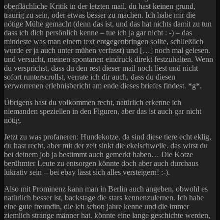
oberflächliche Kritik in der letzten mail. du hast keinen grund,
traurig zu sein, oder etwas besser zu machen. Ich habe mir die
nötige Mühe gemacht (denn das ist, und das hat nichts damit zu tun
dass ich dich persönlich kenne – tue ich ja gar nicht : -) – das
mindeste was man einem text entgegenbringen sollte, schließlich
wurde er ja auch unter mühen verfasst) und […] noch mal gelesen.
und versucht, meinen spontanen eindruck direkt festzuhalten. Wenn
du versprichst, dass du den rest dieser mail noch liest und nicht
sofort runterscrollst, verrate ich dir auch, dass du diesen
verworrenen erlebnisbericht am ende dieses briefes findest. *g*.
Übrigens hast du volkommen recht, natürlich erkenne ich
niemanden speziellen in den Figuren, aber das ist auch gar nicht
nötig.
Jetzt zu was profaneren: Hundekotze. da sind diese tiere echt eklig,
du hast recht, aber mit der zeit sinkt die ekelschwelle. das wirst du
bei deinem job ja bestimmt auch gemerkt haben… Die Kotze
berühmter Leute zu entsorgen könnte doch aber auch durchaus
lukrativ sein – bei ebay lässt sich alles versteigern! :-).
Also mit Prominenz kann man in Berlin auch angeben, obwohl es
natürlich besser ist, backstage die stars kennenzulernen. Ich habe
eine gute freundin, die ich schon jahre kenne und die immer
ziemlich strange männer hat. könnte eine lange geschichte werden,