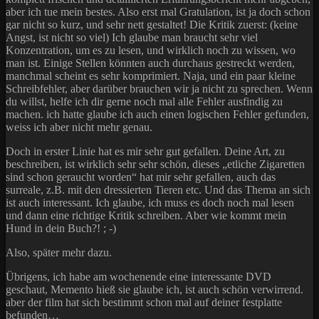
aber ich tue mein bestes. Also erst mal Gratulation, ist ja doch schon
gar nicht so kurz, und sehr nett gestaltet! Die Kritik zuerst: (keine
Angst, ist nicht so viel) Ich glaube man braucht sehr viel
Konzentration, um es zu lesen, und wirklich noch zu wissen, wo
man ist. Einige Stellen könnten auch durchaus gestreckt werden,
manchmal scheint es sehr komprimiert. Naja, und ein paar kleine
Schreibfehler, aber darüber brauchen wir ja nicht zu sprechen. Wenn
du willst, helfe ich dir gerne noch mal alle Fehler ausfindig zu
machen. ich hatte glaube ich auch einen logischen Fehler gefunden,
weiss ich aber nicht mehr genau.
Doch in erster Linie hat es mir sehr gut gefallen. Deine Art, zu
beschreiben, ist wirklich sehr sehr schön, dieses „etliche Zigaretten
sind schon geraucht worden“ hat mir sehr gefallen, auch das
surreale, z.B. mit den dressierten Tieren etc. Und das Thema an sich
ist auch interessant. Ich glaube, ich muss es doch noch mal lesen
und dann eine richtige Kritik schreiben. Aber wie kommt mein
Hund in dein Buch?! ; -)
Also, später mehr dazu.
Übrigens, ich habe am wochenende eine interessante DVD
geschaut, Memento hieß sie glaube ich, ist auch schön verwirrend.
aber der film hat sich bestimmt schon mal auf deiner festplatte
befunden…