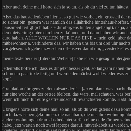
Aber auch deine mail hörte sich ja so an, als ob du viel zu tun hätte
Also, das baustellenleben hier ist so gut wie vorbei, ein grossteil d
so sicher bin, gestern war nämlich das alljährliche hinterhaus-hoffest
hausarbeit fertig! (ich hab sie dir übrigens hinten angehängt). na j
den mietvertrag unterschreiben zu können, und dann haben wir auch n
euro haben. ALLE WOLLEN NUR DAS EINE – mein geld. aber das kriege
mitbewohner a. verhinderte das. wir haben uns bis um drei uhr nachts 
vorgelesen. ich gehe inzwischen offensiver damit um, „verstecke“ es ni
meine texte bei der [Literatur-Website] habe ich wie gesagt runterg
jedenfalls hoffe ich, dass es dir jetzt besser geht, so langsam nahen 
schon ein paar texte fertig und werde demnächst wohl wieder was zu 
kopf.
Gratulation übrigens zu dem absatz der […]-exemplare. was macht die 
nur eine woche an der ostsee bleiben, das wars. mal schauen, was berl
wenn ich mich für eure gastfreundschaft revanchieren könnte. Habt i
Übrigens hörte sich deine mail so an, als ob du wenigstens dazu komms
noch dazwischen gekommen: die nachbarn, die uns ihre wohnung überla
andere wohnungen dran. das bedeutet surfen ohne ende für nen zehner 
habe. jetzt warten noch zwei laptops darauf, mitverkabelt zu werden, 
weiterer umstand, der mir zeit rauben wird. aber vielleicht fange ic