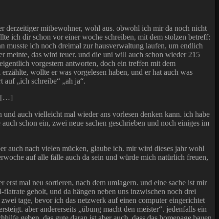
ser derzeitiger mitbewohner, wohl aus. obwohl ich mir da noch nicht
llte ich dir schon vor einer woche schreiben, mit dem stolzen betreff:
ann musste ich noch dreimal zur hausverwaltung laufen, um endlich
r meinte, das wird teuer. und die uni will auch schon wieder 215
entlich vorgestern antworten, doch ein treffen mit dem
i erzählte, wollte er was vorgelesen haben, und er hat auch was
t auf „ich schreibe“ „ah ja“.
*[…]
ten und auch vielleicht mal wieder ans vorlesen denken kann. ich habe
e auch schon ein, zwei neue sachen geschrieben und noch einiges im
er auch nach vielen mücken, glaube ich. mir wird dieses jahr wohl
erwoche auf alle fälle auch da sein und würde mich natürlich freuen,
r erst mal neu sortieren, nach dem umlagern. und eine sache ist mir
-flatrate geholt, und da hängen neben uns inzwischen noch drei
 zwei tage, bevor ich das netzwerk auf einen computer eingerichtet
rsteigt. aber andererseits „übung macht den meister“. jedenfalls ein
chhilfe geben. das gute daran ist aber auch, dass das homepage bauen