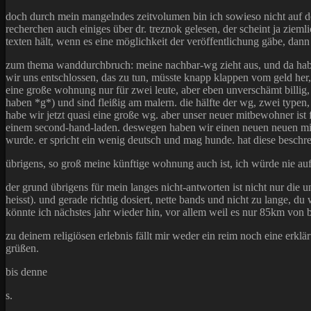
doch durch mein mangelndes zeitvolumen bin ich sowieso nicht auf dem 
recherchen auch einiges über dr. treznok gelesen, der scheint ja zieml
texten hält, wenn es eine möglichkeit der veröffentlichung gäbe, dann
zum thema wanddurchbruch: meine nachbar-wg zieht aus, und da habe 
wir uns entschlossen, das zu tun, müsste knapp klappen vom geld her,
eine große wohnung nur für zwei leute, aber eben unverschämt billig
haben *g*) und sind fleißig am malern. die hälfte der wg, zwei typen, s
habe wir jetzt quasi eine große wg. aber unser neuer mitbewohner ist
einem second-hand-laden. deswegen haben wir einen neuen neuen mitb
wurde. er spricht ein wenig deutsch und mag hunde. hat diese beschre
übrigens, so groß meine künftige wohnung auch ist, ich würde nie a
der grund übrigens für mein langes nicht-antworten ist nicht nur die 
heisst). und gerade richtig dosiert, nette bands und nicht zu lange, du 
könnte ich nächstes jahr wieder hin, vor allem weil es nur 85km von 
zu deinem religiösen erlebnis fällt mir weder ein reim noch eine erkl
grüßen.
bis denne
s.