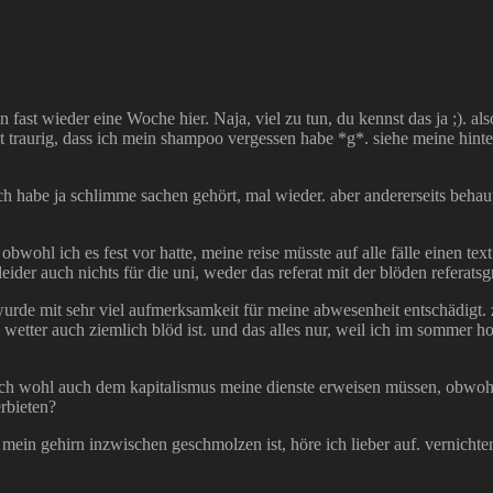
n fast wieder eine Woche hier. Naja, viel zu tun, du kennst das ja ;). al
cht traurig, dass ich mein shampoo vergessen habe *g*. siehe meine hinte
ch habe ja schlimme sachen gehört, mal wieder. aber andererseits beha
obwohl ich es fest vor hatte, meine reise müsste auf alle fälle einen tex
, leider auch nichts für die uni, weder das referat mit der blöden refe
wurde mit sehr viel aufmerksamkeit für meine abwesenheit entschädigt.
etter auch ziemlich blöd ist. und das alles nur, weil ich im sommer ho
h wohl auch dem kapitalismus meine dienste erweisen müssen, obwohl h
rbieten?
 mein gehirn inzwischen geschmolzen ist, höre ich lieber auf. vernichten