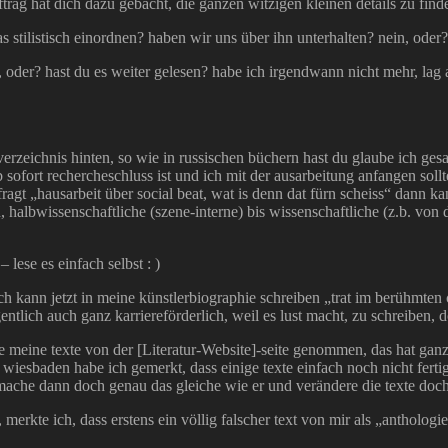
ftrag hat dich dazu gebacht, die ganzen witzigen kleinen details zu find
 stilistisch einordnen? haben wir uns über ihn unterhalten? nein, oder
, oder? hast du es weiter gelesen? habe ich irgendwann nicht mehr, lag 
erzeichnis hinten, so wie in russischen büchern hast du glaube ich gesag
b sofort rechercheschluss ist und ich mit der ausarbeitung anfangen soll
ragt „hausarbeit über social beat, wat is denn dat fürn scheiss“ dann kan
n, halbwissenschaftliche (szene-interne) bis wissenschaftliche (z.b. vo
lese es einfach selbst : )
ich kann jetzt in meine künstlerbiographie schreiben „trat im berühmten 
igentlich auch ganz karriereförderlich, weil es lust macht, zu schreib
 alle meine texte von der [Literatur-Website]-seite genommen, das hat
wiesbaden habe ich gemerkt, dass einige texte einfach noch nicht ferti
nd mache dann doch genau das gleiche wie er und verändere die texte d
, merkte ich, dass erstens ein völlig falscher text von mir als „antholo