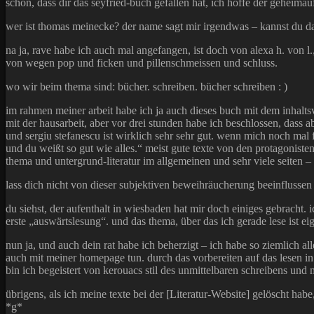
schön, dass dir das seyfried-buch gefallen hat, ich hoffe der geheimau
wer ist thomas meinecke? der name sagt mir irgendwas – kannst du das
na ja, rave habe ich auch mal angefangen, ist doch von alexa h. von l.
von wegen pop und ficken und pillenschmeissen und schluss.
wo wir beim thema sind: bücher. schreiben. bücher schreiben : )
im rahmen meiner arbeit habe ich ja auch dieses buch mit dem inhaltsv
mit der hausarbeit, aber vor drei stunden habe ich beschlossen, dass a
und sergiu stefanescu ist wirklich sehr sehr gut. wenn mich noch mal f
und du weißt so gut wie alles.“ meist gute texte von den protagoniste
thema und untergrund-literatur im allgemeinen und sehr viele seiten –
lass dich nicht von dieser subjektiven beweihräucherung beeinflussen – 
du siehst, der aufenthalt in wiesbaden hat mir doch einiges gebracht. 
erste „auswärtslesung“. und das thema, über das ich gerade lese ist e
nun ja, und auch dein rat habe ich beherzigt – ich habe so ziemlich
auch mit meiner homepage tun. durch das vorbereiten auf das lesen in 
bin ich begeistert von kerouacs stil des unmittelbaren schreibens u
übrigens, als ich meine texte bei der [Literatur-Website] gelöscht habe
*g*