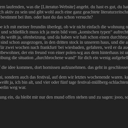
laufenden, was die [Literatur-Website] angeht. du hast es gut, du hatte
ich aktiv zu sein und gibt wohl auch eine ganz geachtete literaturzeitsc
 bestimmt bei ihm. oder hast du das schon versucht?
ich mit meiner freundin überlegt, ob wir nicht einfach die wohnung 
 und schließlich muss ich ja mein bild vom „komischen typen“ aufrecht e
, du weißt ja, ofenheizung. und da haben wir halt schon einen durchbr
ind schon ausgezogen, in den dritten stock in unserem haus, und die ande
 für zwei wochen nach frankfurt/ bei wiesbaden, gefahren, weil er da a
ewohner, der ein freund von einer polen-wg aus dem hinterhaus ist un
ibung die situation „durchbrochene wand“ für dich ein wenig aufgehellt
uf die idee kommen, dort hornissen aufzunehmen. das geht in geschlos
uni, sondern auch das festival, auf dem wir letztes wochenende waren. ku
weißt ja, ich bin alt, und vier oder fünf tage festival-müllberg-schlacht
berlin weg war.
ärung ein, da bleibt mir nur den mund offen stehen und zu sagen: jooo,