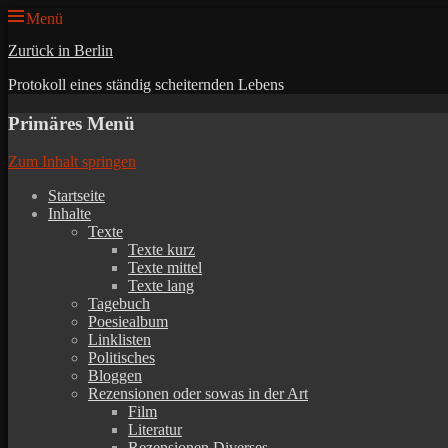
Menü
Zurück in Berlin
Protokoll eines ständig scheiternden Lebens
Primäres Menü
Zum Inhalt springen
Startseite
Inhalte
Texte
Texte kurz
Texte mittel
Texte lang
Tagebuch
Poesiealbum
Linklisten
Politisches
Bloggen
Rezensionen oder sowas in der Art
Film
Literatur
Rezensionen Diverses