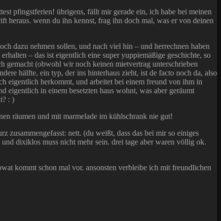
st pfingstferien! übrigens, fällt mir gerade ein, ich habe bei meinen
hrift heraus. wenn du ihn kennst, frag ihn doch mal, was er von deinen
noch dazu nehmen sollen, und nach viel hin – und herrechnen haben
rhalten – das ist eigentlich eine super yuppiemäßige geschichte, so
uch gemacht (obwohl wir noch keinen mietvertrag unterschrieben
re hälfte, ein typ, der ins hinterhaus zieht, ist de facto noch da, also
uch eigentlich herkommt, und arbeitet bei einem freund von ihm in
d eigentlich in einem besetzten haus wohnt, was aber geräumt
? : )
senen räumen und mit marmelade im kühlschrank nie gut!
rz zusammengefasst: nett. (du weißt, dass das bei mir so einiges
en und dixiklos muss nicht mehr sein. drei tage aber waren völlig ok.
 sowat kommt schon mal vor. ansonsten verbleibe ich mit freundlichen