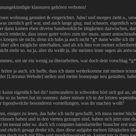
st. unangekündigte klausuren gehören verboten!
er neuen wohnung gemalert & eingerichtet. Juhu! und morgen zieht a., un
, was ziemlich geil war, und auch lange ging. mal schauen. eigentlich wo
a, aber dann kamen eben diverse handwerkliche tätigkeiten dazwischen, d
och entdeckt, dass unser guter volvo zum tüv muss. unser autoschraube
n sie nicht, denn ich habs ja auch nicht *g* dann wollte ich dir eig
über alles mögliche unterhalten, und als ich ihm von meiner schreibere
cht mehr so. na ja, aber du weißt ja, die meisten leute sagen als antwor
enommen, um sie ein wenig zu überarbeiten, war doch dein vorschlag *g
die ferien ja auch. ich hoffe, dass ich dann weiterkomme mit meinen tex
der [Literatur-Website] stellen und meine homepage neu gestalten. hab
kunst eigentlich bei dir? rumwandern in schweden hört sich gut an, ab
in so zu bieten hat im sommer. daher müsste ich in der letzten septemb
hr irgendwelche besonderen vorstellungen, was ihr machen wollt?
t, einiges zu lesen, das habe ich nicht geschafft, ich muss meine büche
ssen haben und in den vierten gezogen sind, haben sich jetzt eine dsl
im monat oder so. doch ich computer-laiendarsteller brauchte erst mal
und ehrlich gesagt denke ich, dass diese aufgabe meinen fähigkeiten übe
h dann doch noch mit film- und musikdownload an, kannst mir ja dann na