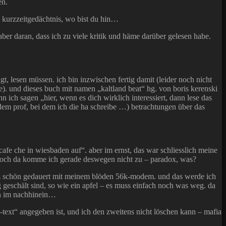
en.
? kurzzeitgedächtnis, wo bist du hin…
aber daran, dass ich zu viele kritik und häme darüber gelesen habe.
t, lesen müssen. ich bin inzwischen fertig damit (leider noch nicht
te). und dieses buch mit namen „kaltland beat“ hg. von boris kerenski
n ich sagen „hier, wenn es dich wirklich interessiert, dann lese das
n dem prof, bei dem ich die ha schreibe …) betrachtungen über das
cafe che in wiesbaden auf“. aber im ernst, das war schliesslich meine
en, doch da komme ich gerade deswegen nicht zu – paradox, was?
 ganz schön gedauert mit meinem blöden 56k-modem. und das werde ich
g geschält sind, so wie ein apfel – es muss einfach noch was weg. da
och im nachhinein…
gie-text“ angegeben ist, und ich den zweitens nicht löschen kann – mafia