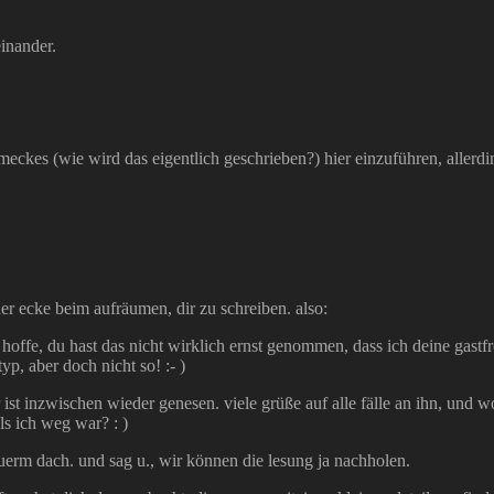
inander.
ort meckes (wie wird das eigentlich geschrieben?) hier einzuführen, alle
ner ecke beim aufräumen, dir zu schreiben. also:
h hoffe, du hast das nicht wirklich ernst genommen, dass ich deine gas
yp, aber doch nicht so! :- )
ist inzwischen wieder genesen. viele grüße auf alle fälle an ihn, und wo
ls ich weg war? : )
euerm dach. und sag u., wir können die lesung ja nachholen.