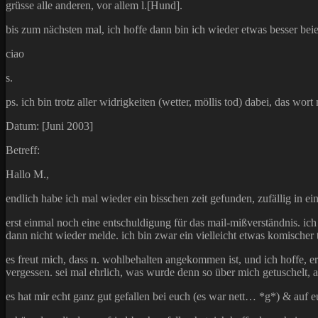
grüsse alle anderen, vor allem l.[Hund].
bis zum nächsten mal, ich hoffe dann bin ich wieder etwas besser beie
ciao
s.
ps. ich bin trotz aller widrigkeiten (wetter, möllis tod) dabei, das w
Datum: [Juni 2003]
Betreff:
Hallo M.,
endlich habe ich mal wieder ein bisschen zeit gefunden, zufällig in ei
erst einmal noch eine entschuldigung für das mail-mißverständnis. ic
dann nicht wieder melde. ich bin zwar ein vielleicht etwas komischer t
es freut mich, dass n. wohlbehalten angekommen ist, und ich hoffe, er 
vergessen. sei mal ehrlich, was wurde denn so über mich getuschelt, a
es hat mir echt ganz gut gefallen bei euch (es war nett… *g*) & auf 