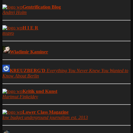
Gentrification Blog
Andrej Holm
H I E R
mspro
Wladimir Kaminer
KREUZBERG'D
Everything You Never Knew You Wanted to
Know About Berlin
Kritik und Kunst
Hartmut Finkeldey
Lower Class Magazine
low budget underground journalism est. 2013