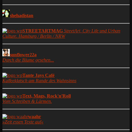
shehadistan
STREETARTMAG
StreetArt, City Life und Urban
Culture. Hamburg / Berlin / NRW
sunflower22a
Durch die Blume gesehen...
Tante Jays Café
Kaffeeklatsch am Rande des Wahnsinns
Text, Mags, Rock'n'Roll
Vom Schreiben & Lärmen.
waahr
»Zeit essen Texte auf«