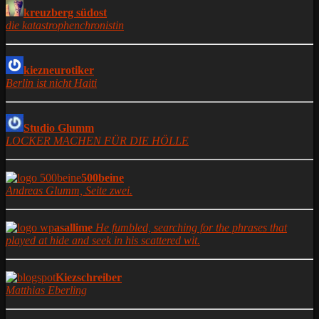
kreuzberg südost
die katastrophenchronistin
kiezneurotiker
Berlin ist nicht Haiti
Studio Glumm
LOCKER MACHEN FÜR DIE HÖLLE
500beine
Andreas Glumm, Seite zwei.
asallime
He fumbled, searching for the phrases that
played at hide and seek in his scattered wit.
Kiezschreiber
Matthias Eberling