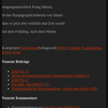
umgangssprachlich Krieg führen,
ist das Hauptgesprächsthema wie immer
dass es jetzt aber wirklich mal Zeit wurde
mit dem Frühling, nach dem Winter.
Kategorien
Poesiealbum
Schlagworte
2010
,
Frühling
,
Kapitalismus
,
Krieg
,
Krise
Neueste Beiträge
Zitat No. 9
Street-Art-Sammelsurium (Internationale Edition) I
Zitat No. 8
Ein Jahr, vier Bilder (VI)
Fragmentarische Korrespondenz, weich und divers (XII)
Neueste Kommentare
Quarantänekevin
zu
Ein Jahr, vier Bilder (V)