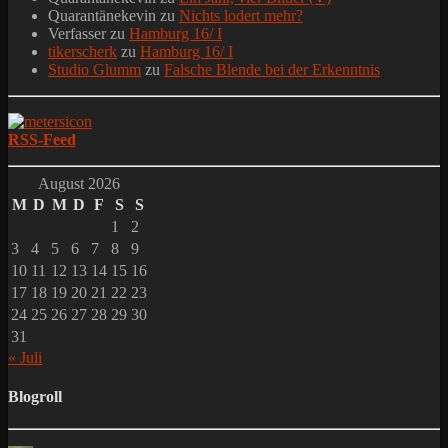
Quarantänekevin
zu
Nichts lodert mehr?
Verfasser
zu
Hamburg 16/ I
tikerscherk
zu
Hamburg 16/ I
Studio Glumm
zu
Falsche Blende bei der Erkenntnis
RSS-Feed
August 2026
M
D
M
D
F
S
S
1
2
3
4
5
6
7
8
9
10
11
12
13
14
15
16
17
18
19
20
21
22
23
24
25
26
27
28
29
30
31
« Juli
Blogroll