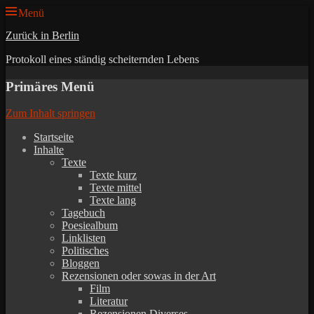
Menü
Zurück in Berlin
Protokoll eines ständig scheiternden Lebens
Primäres Menü
Zum Inhalt springen
Startseite
Inhalte
Texte
Texte kurz
Texte mittel
Texte lang
Tagebuch
Poesiealbum
Linklisten
Politisches
Bloggen
Rezensionen oder sowas in der Art
Film
Literatur
Rezensionen Diverses