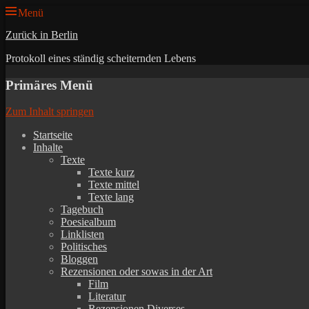
Menü
Zurück in Berlin
Protokoll eines ständig scheiternden Lebens
Primäres Menü
Zum Inhalt springen
Startseite
Inhalte
Texte
Texte kurz
Texte mittel
Texte lang
Tagebuch
Poesiealbum
Linklisten
Politisches
Bloggen
Rezensionen oder sowas in der Art
Film
Literatur
Rezensionen Diverses