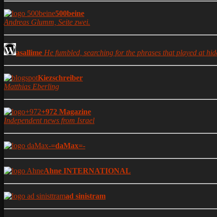
500beine
Andreas Glumm, Seite zwei.
asallime
He fumbled, searching for the phrases that played at hide
Kiezschreiber
Matthias Eberling
+972 Magazine
Independent news from Israel
-=daMax=-
Ahne INTERNATIONAL
ad sinistram