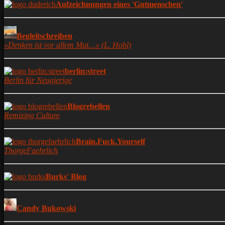
Aufzeichnungen eines 'Gutmenschen'
Begleitschreiben
»Denken ist vor allem Mut…« (L. Hohl)
berlin:street
Berlin für Neugierige
Blogrebellen
Remixing Culture
Brain.Fuck.Yourself
ThorgeFaehrlich
Burks' Blog
Candy Bukowski