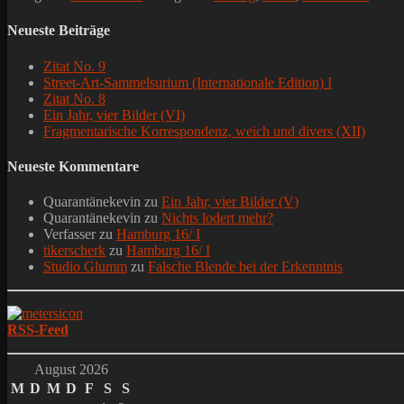
Neueste Beiträge
Zitat No. 9
Street-Art-Sammelsurium (Internationale Edition) I
Zitat No. 8
Ein Jahr, vier Bilder (VI)
Fragmentarische Korrespondenz, weich und divers (XII)
Neueste Kommentare
Quarantänekevin
zu
Ein Jahr, vier Bilder (V)
Quarantänekevin
zu
Nichts lodert mehr?
Verfasser
zu
Hamburg 16/ I
tikerscherk
zu
Hamburg 16/ I
Studio Glumm
zu
Falsche Blende bei der Erkenntnis
RSS-Feed
August 2026
M
D
M
D
F
S
S