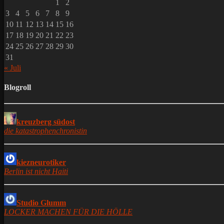
1
2
3
4
5
6
7
8
9
10
11
12
13
14
15
16
17
18
19
20
21
22
23
24
25
26
27
28
29
30
31
« Juli
Blogroll
kreuzberg südost
die katastrophenchronistin
kiezneurotiker
Berlin ist nicht Haiti
Studio Glumm
LOCKER MACHEN FÜR DIE HÖLLE