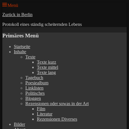
Menü
Zurück in Berlin
Protokoll eines ständig scheiternden Lebens
Primäres Menü
Zum
Startseite
Inhalt
Inhalte
springen
Texte
Texte kurz
Texte mittel
Texte lang
Tagebuch
Poesiealbum
Linklisten
Politisches
Bloggen
Rezensionen oder sowas in der Art
Film
Literatur
Rezensionen Diverses
Bilder