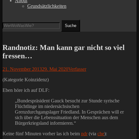
About
Grundsätzlichkeiten
Suchen
Suche
nach:
Randnotiz: Man kann gar nicht so viel
fressen…
Posted
Autor
21. November 2013
29. Mai 2020
Verfasser
on
(Kategorie Koinzidenz)
Eben höre ich auf DLF:
„Bundespräsident Gauck besucht zur Stunde syrische
Flüchtlinge im niedersächsischen
Grenzdurchgangslager Friedland. In Gesprächen will er
sich über die Lebenssituation der Menschen aus dem
Bürgerkriegsland informieren.“
Keine fünf Minuten vorher las ich beim
ndr
(via
che
):