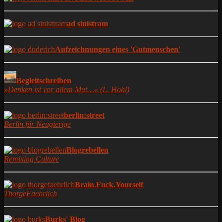
ad sinistram
Aufzeichnungen eines 'Gutmenschen'
Begleitschreiben
»Denken ist vor allem Mut…« (L. Hohl)
berlin:street
Berlin für Neugierige
Blogrebellen
Remixing Culture
Brain.Fuck.Yourself
ThorgeFaehrlich
Burks' Blog