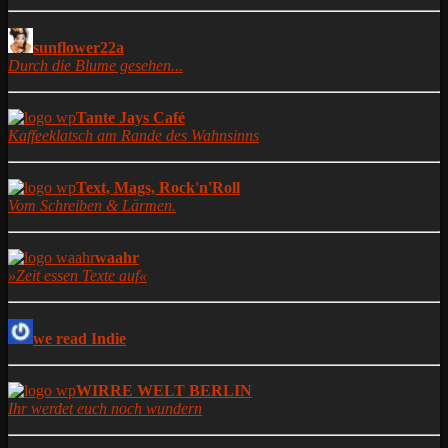
sunflower22a
Durch die Blume gesehen...
Tante Jays Café
Kaffeeklatsch am Rande des Wahnsinns
Text, Mags, Rock'n'Roll
Vom Schreiben & Lärmen.
waahr
»Zeit essen Texte auf«
we read Indie
WIRRE WELT BERLIN
Ihr werdet euch noch wundern