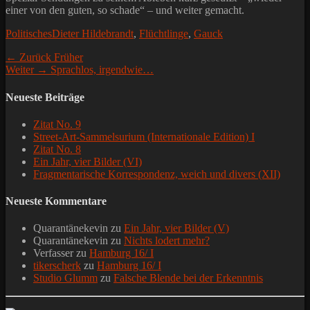
einer von den guten, so schade“ – und weiter gemacht.
Kategorien
Schlagworte
Politisches
Dieter Hildebrandt
,
Flüchtlinge
,
Gauck
Beitragsnavigation
Vorheriger
← Zurück
Früher
Nächster
Beitrag:
Weiter →
Sprachlos, irgendwie…
Beitrag:
Neueste Beiträge
Zitat No. 9
Street-Art-Sammelsurium (Internationale Edition) I
Zitat No. 8
Ein Jahr, vier Bilder (VI)
Fragmentarische Korrespondenz, weich und divers (XII)
Neueste Kommentare
Quarantänekevin
zu
Ein Jahr, vier Bilder (V)
Quarantänekevin
zu
Nichts lodert mehr?
Verfasser
zu
Hamburg 16/ I
tikerscherk
zu
Hamburg 16/ I
Studio Glumm
zu
Falsche Blende bei der Erkenntnis