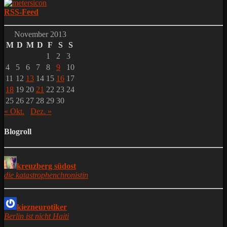
RSS-Feed
November 2013
M
D
M
D
F
S
S
1
2
3
4
5
6
7
8
9
10
11
12
13
14
15
16
17
18
19
20
21
22
23
24
25
26
27
28
29
30
« Okt.
Dez. »
Blogroll
kreuzberg südost
die katastrophenchronistin
kiezneurotiker
Berlin ist nicht Haiti