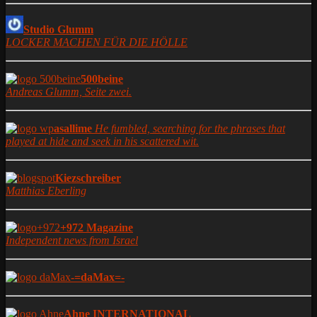
Studio Glumm
LOCKER MACHEN FÜR DIE HÖLLE
500beine
Andreas Glumm, Seite zwei.
asallime
He fumbled, searching for the phrases that
played at hide and seek in his scattered wit.
Kiezschreiber
Matthias Eberling
+972 Magazine
Independent news from Israel
-=daMax=-
Ahne INTERNATIONAL