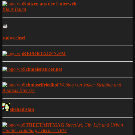
Notizen aus der Unterwelt
Klaus Baum
☠
radwechsel
REPORTAGEN.FM
Schmalenstroer.net
Schnipselfriedhof
Weblog von Volker Strübing und
Andreas Krenzke
shehadistan
STREETARTMAG
StreetArt, City Life und Urban
Culture. Hamburg / Berlin / NRW