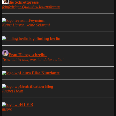
die Schrottpresse
feinfedriger Qualitäts-Journalismus
Feynsinn
Keine Herren, keine Sklaven!
finding berlin
Frau Haessy schreibt.
"Realität ist das, was ich dafür halte."
Laura Elisa Nunziante
Gentrification Blog
Andrej Holm
H I E R
mspro