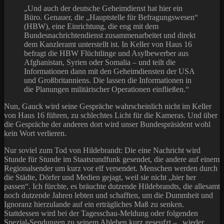
„Und auch der deutsche Geheimdienst hat hier ein
Büro. Genauer, die „Hauptstelle für Befragungswesen“
(HBW), eine Einrichtung, die eng mit dem
Bundesnachrichtendienst zusammenarbeitet und direkt
dem Kanzleramt unterstellt ist. In Keller von Haus 16
befragt die HBW Flüchtlinge und Asylbewerber aus
Afghanistan, Syrien oder Somalia – und teilt die
Informationen dann mit den Geheimdiensten der USA
und Großbritanniens. Die lassen die Informationen in
die Planungen militärischer Operationen einfließen.“
Nun, Gauck wird seine Gespräche wahrscheinlich nicht im Keller
von Haus 16 führen, zu schlechtes Licht für die Kameras. Und über
die Gespräche der anderen dort wird unser Bundespräsident wohl
kein Wort verlieren.
Nur soviel zum Tod von Hildebrandt: Die eine Nachricht wird
Stunde für Stunde im Staatsrundfunk gesendet, die andere auf einem
Regionalsender um kurz vor elf versendet. Menschen werden durch
die Städte, Dörfer und Medien gejagt, weil sie nicht „hier her
passen“. Ich fürchte, es bräuchte dutzende Hildebrandts, die allesamt
noch dutzende Jahren lebten und schafften, um die Dummheit und
Ignoranz hierzulande auf ein erträgliches Maß zu senken.
Stattdessen wird bei der Tagesschau-Meldung oder folgenden
Spezial-Sendungen zu seinem Ableben kurz geseufzt – „wieder