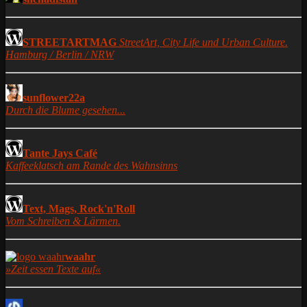
STREETARTMAG
StreetArt, City Life und Urban Culture.
Hamburg / Berlin / NRW
sunflower22a
Durch die Blume gesehen...
Tante Jays Café
Kaffeeklatsch am Rande des Wahnsinns
Text, Mags, Rock'n'Roll
Vom Schreiben & Lärmen.
waahr
»Zeit essen Texte auf«