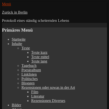
Menü
Zurück in Berlin
Protokoll eines ständig scheiternden Lebens
Primäres Menü
Zum
Startseite
Inhalt
Inhalte
springen
Texte
Texte kurz
Texte mittel
Texte lang
Tagebuch
Poesiealbum
Linklisten
Politisches
Bloggen
Rezensionen oder sowas in der Art
Film
Literatur
Rezensionen Diverses
Bilder