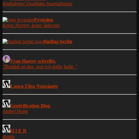
feinfedriger Qualitäts-Journalismus
Feynsinn
Keine Herren, keine Sklaven!
finding berlin
Frau Haessy schreibt.
"Realität ist das, was ich dafür halte."
Laura Elisa Nunziante
Gentrification Blog
Andrej Holm
H I E R
mspro