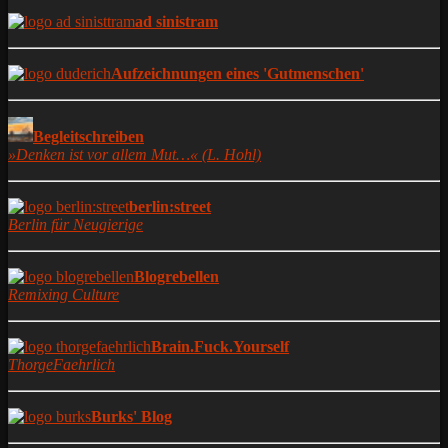
ad sinistram
Aufzeichnungen eines 'Gutmenschen'
Begleitschreiben
»Denken ist vor allem Mut…« (L. Hohl)
berlin:street
Berlin für Neugierige
Blogrebellen
Remixing Culture
Brain.Fuck.Yourself
ThorgeFaehrlich
Burks' Blog