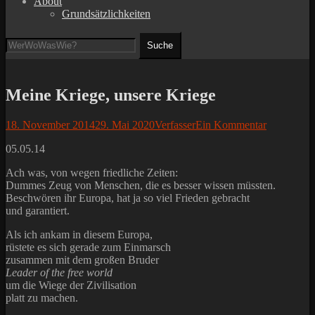
About
Grundsätzlichkeiten
Suchen
Suche
nach:
Meine Kriege, unsere Kriege
Posted
Autor
18. November 2014
29. Mai 2020
Verfasser
Ein Kommentar
on
05.05.14
Ach was, von wegen friedliche Zeiten:
Dummes Zeug von Menschen, die es besser wissen müssten.
Beschwören ihr Europa, hat ja so viel Frieden gebracht
und garantiert.
Als ich ankam in diesem Europa,
rüstete es sich gerade zum Einmarsch
zusammen mit dem großen Bruder
Leader of the free world
um die Wiege der Zivilisation
platt zu machen.