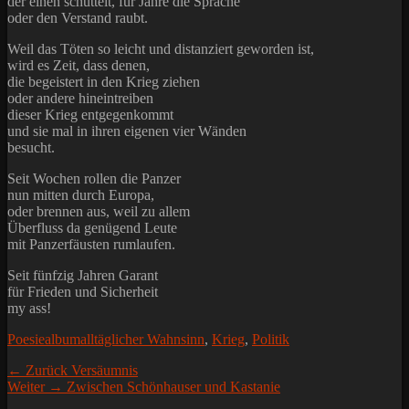
der einen schüttelt, für Jahre die Sprache
oder den Verstand raubt.
Weil das Töten so leicht und distanziert geworden ist,
wird es Zeit, dass denen,
die begeistert in den Krieg ziehen
oder andere hineintreiben
dieser Krieg entgegenkommt
und sie mal in ihren eigenen vier Wänden
besucht.
Seit Wochen rollen die Panzer
nun mitten durch Europa,
oder brennen aus, weil zu allem
Überfluss da genügend Leute
mit Panzerfäusten rumlaufen.
Seit fünfzig Jahren Garant
für Frieden und Sicherheit
my ass!
Kategorien
Schlagworte
Poesiealbum
alltäglicher Wahnsinn
,
Krieg
,
Politik
Beitragsnavigation
Vorheriger
← Zurück
Versäumnis
Nächster
Beitrag:
Weiter →
Zwischen Schönhauser und Kastanie
Beitrag: