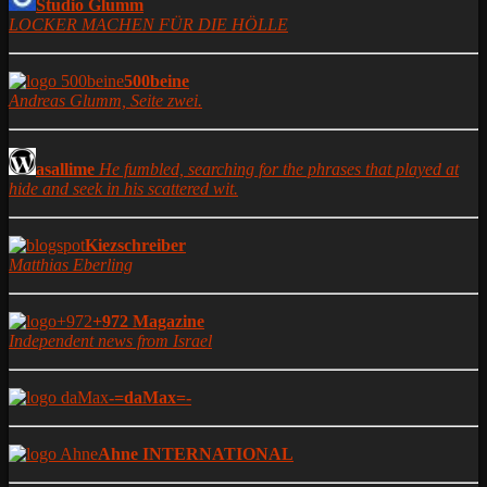
Studio Glumm
LOCKER MACHEN FÜR DIE HÖLLE
500beine
Andreas Glumm, Seite zwei.
asallime
He fumbled, searching for the phrases that played at
hide and seek in his scattered wit.
Kiezschreiber
Matthias Eberling
+972 Magazine
Independent news from Israel
-=daMax=-
Ahne INTERNATIONAL