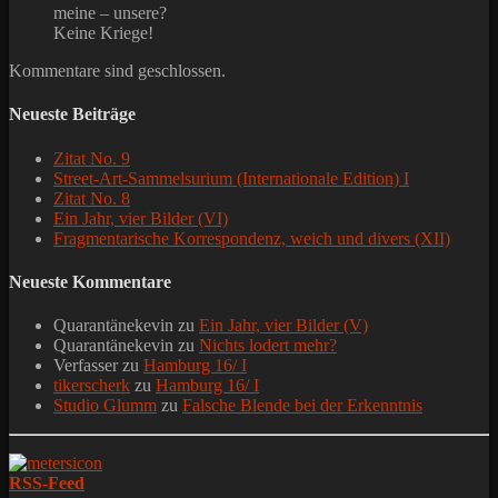
meine – unsere?
Keine Kriege!
Kommentare sind geschlossen.
Neueste Beiträge
Zitat No. 9
Street-Art-Sammelsurium (Internationale Edition) I
Zitat No. 8
Ein Jahr, vier Bilder (VI)
Fragmentarische Korrespondenz, weich und divers (XII)
Neueste Kommentare
Quarantänekevin
zu
Ein Jahr, vier Bilder (V)
Quarantänekevin
zu
Nichts lodert mehr?
Verfasser
zu
Hamburg 16/ I
tikerscherk
zu
Hamburg 16/ I
Studio Glumm
zu
Falsche Blende bei der Erkenntnis
RSS-Feed