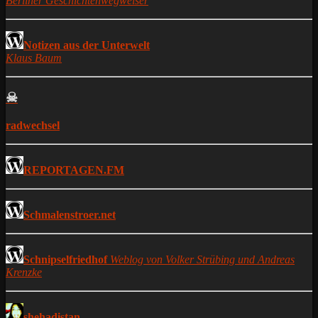
Berliner Geschichtenwegweiser
Notizen aus der Unterwelt
Klaus Baum
☠
radwechsel
REPORTAGEN.FM
Schmalenstroer.net
Schnipselfriedhof
Weblog von Volker Strübing und Andreas
Krenzke
shehadistan