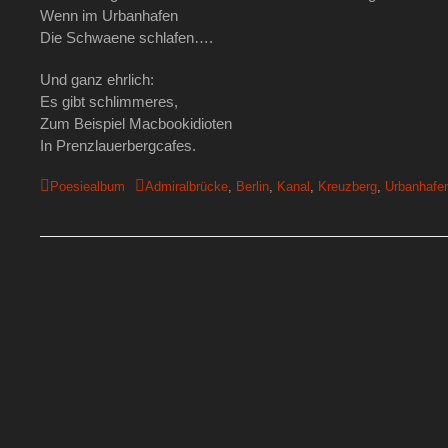
Wenn im Urbanhafen
Die Schwaene schlafen….
Und ganz ehrlich:
Es gibt schlimmeres,
Zum Beispiel Macbookidioten
In Prenzlauerbergcafes.
Kategorien
Poesiealbum
Schlagworte
Admiralbrücke
,
Berlin
,
Kanal
,
Kreuzberg
,
Urbanhafe