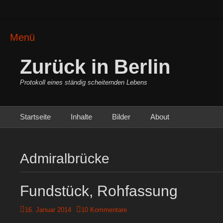
Menü
Zurück in Berlin
Protokoll eines ständig scheiternden Lebens
Primäres Menü
Zum
Startseite
Inhalte
Bilder
About
Inhalt
springen
Admiralbrücke
Fundstück, Rohfassung
Posted
16. Januar 2014
10 Kommentare
on