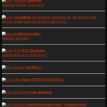
500beine
Andreas Glumm, Seite zwei.
asallime
He fumbled, searching for the phrases that
played at hide and seek in his scattered wit.
Kiezschreiber
Matthias Eberling
+972 Magazine
Independent news from Israel
-=daMax=-
Ahne INTERNATIONAL
ad sinistram
Aufzeichnungen eines 'Gutmenschen'