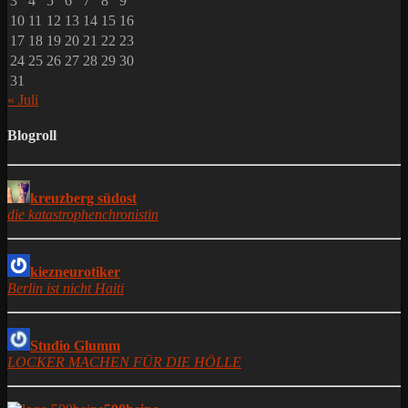
3
4
5
6
7
8
9
10
11
12
13
14
15
16
17
18
19
20
21
22
23
24
25
26
27
28
29
30
31
« Juli
Blogroll
kreuzberg südost
die katastrophenchronistin
kiezneurotiker
Berlin ist nicht Haiti
Studio Glumm
LOCKER MACHEN FÜR DIE HÖLLE