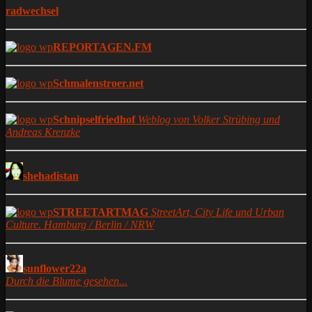
radwechsel
REPORTAGEN.FM
Schmalenstroer.net
Schnipselfriedhof
Weblog von Volker Strübing und
Andreas Krenzke
shehadistan
STREETARTMAG
StreetArt, City Life und Urban
Culture. Hamburg / Berlin / NRW
sunflower22a
Durch die Blume gesehen...