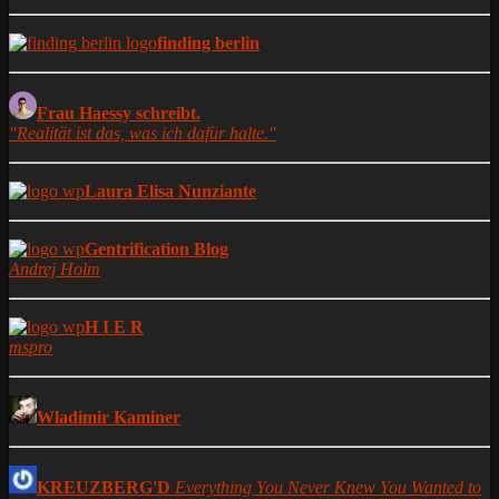
finding berlin
Frau Haessy schreibt.
"Realität ist das, was ich dafür halte."
Laura Elisa Nunziante
Gentrification Blog
Andrej Holm
H I E R
mspro
Wladimir Kaminer
KREUZBERG'D
Everything You Never Knew You Wanted to