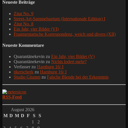
Neueste Beiträge
Zitat No. 9
Street-Art-Sammelsurium (Internationale Edition) I
Zitat No. 8
Ein Jahr, vier Bilder (VI)
Fragmentarische Korrespondenz, weich und divers (XII)
Neueste Kommentare
Quarantänekevin
zu
Ein Jahr, vier Bilder (V)
Quarantänekevin
zu
Nichts lodert mehr?
Verfasser
zu
Hamburg 16/ I
tikerscherk
zu
Hamburg 16/ I
Studio Glumm
zu
Falsche Blende bei der Erkenntnis
RSS-Feed
August 2026
M
D
M
D
F
S
S
1
2