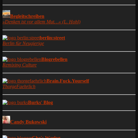
Begleitschreiben
»Denken ist vor allem Mut…« (L. Hohl)
berlin:street
Berlin für Neugierige
Blogrebellen
Remixing Culture
Brain.Fuck.Yourself
ThorgeFaehrlich
Burks' Blog
Candy Bukowski
Che's Warlog