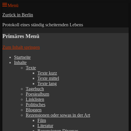
Menü
Zurück in Berlin
Protokoll eines ständig scheiternden Lebens
Primäres Menü
Zum Inhalt springen
Startseite
Inhalte
Texte
Texte kurz
Texte mittel
Texte lang
Tagebuch
Poesiealbum
Linklisten
Politisches
Bloggen
Rezensionen oder sowas in der Art
Film
Literatur
Rezensionen Diverses