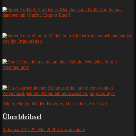
Kategorien
Schlagworte
Bilder
,
Bloggen
Bilder
,
Bloggen
,
Düsseldorf
,
Street Art
Überbleibsel
Posted
9. Januar 2015
29. Mai 2020
5 Kommentare
on