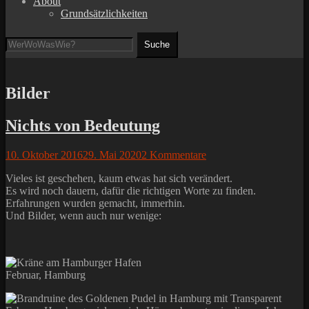
About
Grundsätzlichkeiten
Suchen
Suche
nach:
Bilder
Nichts von Bedeutung
Posted
10. Oktober 2016
29. Mai 2020
2 Kommentare
on
Vieles ist geschehen, kaum etwas hat sich verändert.
Es wird noch dauern, dafür die richtigen Worte zu finden.
Erfahrungen wurden gemacht, immerhin.
Und Bilder, wenn auch nur wenige:
Februar, Hamburg