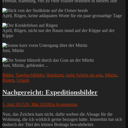
Februar, Hamburg, viel zu viele Häuser brannten in diesem Jahr
April, Rügen, keine adäquaten Worte für ein paar grossartige Tage
April, Rügen, nicht nur der Baum stand auf der Klippe auf der
Kippe
Juni, Müritz
Juni, Müritz, geblendet…
Kategorien
Schlagworte
Bilder
,
Tagebuch
Bilder
,
Hamburg
,
mehr Schein als sein
,
Müritz
,
Rügen
,
Urlaub
Nachgereicht: Expeditionsbilder
Posted
5. Juni 2015
29. Mai 2020
Ein Kommentar
on
Nun, das Zeichen kam nicht, dafür soeben die Absage für die
Wohnung, die ich wirklich gerne bezogen hätte. Immerhin hat sich
dadurch der Titel des letzten Beitrags bewahrheitet.