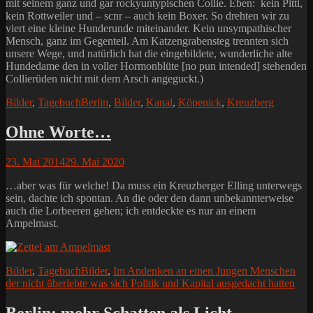
mit seinem ganz und gar rockyuntypischen Collie. Eben: kein Pitti,
kein Rottweiler und – scnr – auch kein Boxer. So drehten wir zu
viert eine kleine Hunderunde miteinander. Kein unsympathischer
Mensch, ganz im Gegenteil. Am Katzengrabensteg trennten sich
unsere Wege, und natürlich hat die eingebildete, wunderliche alte
Hundedame den in voller Hormonblüte [no pun intended] stehenden
Collierüden nicht mit dem Arsch angeguckt.)
Kategorien
Schlagworte
Bilder
,
Tagebuch
Berlin
,
Bilder
,
Kanal
,
Köpenick
,
Kreuzberg
Ohne Worte…
Posted
23. Mai 2014
29. Mai 2020
on
…aber was für welche! Da muss ein Kreuzberger Elling unterwegs
sein, dachte ich spontan. An die oder den dann unbekannterweise
auch die Lorbeeren gehen; ich entdeckte es nur an einem
Ampelmast.
Kategorien
Schlagworte
Bilder
,
Tagebuch
Bilder
,
Im Andenken an einen Jungen Menschen
der nicht überlebte was sich Politik und Kapital ausgedacht hatten