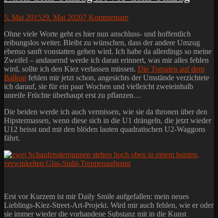
Posted
5. Mai 2015
29. Mai 2020
7 Kommentare
on
Ohne viele Worte geht es hier nun anschluss- und hoffentlich
reibungslos weiter. Bleibt zu wünschen, dass der andere Umzug
ebenso sanft vonstatten gehen wird. Ich habe da allerdings so meine
Zweifel – andauernd werde ich daran erinnert, was mir alles fehlen
wird, sollte ich den Kiez verlassen müssen.
Die Tomaten auf dem
Balkon
fehlen mir jetzt schon, angesichts der Umstände verzichtete
ich darauf, sie für ein paar Wochen und vielleicht zweieinhalb
unreife Früchte überhaupt erst zu pflanzen…
Die beiden werde ich auch vermissen, wie sie da thronen über den
Hipstermassen, wenn diese sich in die U1 drängeln, die jetzt wieder
U12 heisst und mit den blöden lauten quadratischen U2-Waggons
fährt.
Erst vor Kurzem ist mir Daily Smile aufgefallen: mein neues
Lieblings-Kiez-Street-Art-Projekt. Wird mir auch fehlen, wie er oder
sie immer wieder die vorhandene Substanz mit in die Kunst