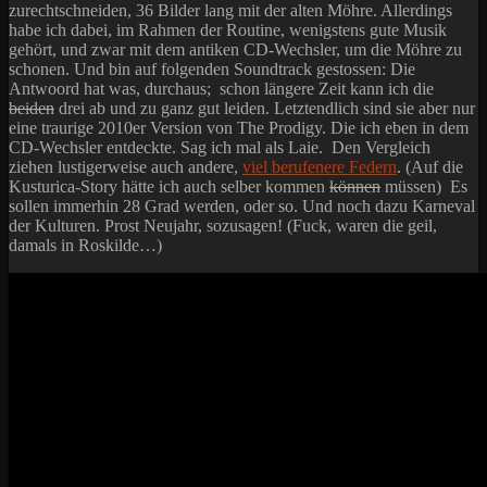
zurechtschneiden, 36 Bilder lang mit der alten Möhre. Allerdings
habe ich dabei, im Rahmen der Routine, wenigstens gute Musik
gehört, und zwar mit dem antiken CD-Wechsler, um die Möhre zu
schonen. Und bin auf folgenden Soundtrack gestossen: Die
Antwoord hat was, durchaus; schon längere Zeit kann ich die
beiden
drei ab und zu ganz gut leiden. Letztendlich sind sie aber nur
eine traurige 2010er Version von The Prodigy. Die ich eben in dem
CD-Wechsler entdeckte. Sag ich mal als Laie. Den Vergleich
ziehen lustigerweise auch andere,
viel berufenere Federn
. (Auf die
Kusturica-Story hätte ich auch selber kommen
können
müssen) Es
sollen immerhin 28 Grad werden, oder so. Und noch dazu Karneval
der Kulturen. Prost Neujahr, sozusagen! (Fuck, waren die geil,
damals in Roskilde…)