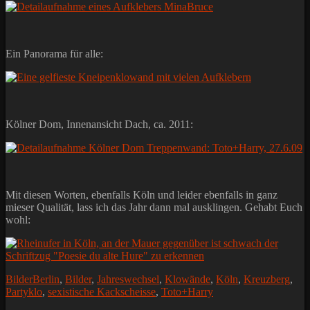
Ein Panorama für alle:
Kölner Dom, Innenansicht Dach, ca. 2011:
Mit diesen Worten, ebenfalls Köln und leider ebenfalls in ganz
mieser Qualität, lass ich das Jahr dann mal ausklingen. Gehabt Euch
wohl:
Kategorien
Schlagworte
Bilder
Berlin
,
Bilder
,
Jahreswechsel
,
Klowände
,
Köln
,
Kreuzberg
,
Partyklo
,
sexistische Kackscheisse
,
Toto+Harry