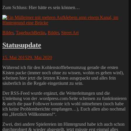
Zum Schluss: Hier hätte es sein können…
Kategorien
Schlagworte
Bilder
,
Tagebuch
Berlin
,
Bilder
,
Street Art
Statusupdate
Posted
15. Mai 2015
29. Mai 2020
on
Während ich für den Kohlenstofflebenumzug gerade die ersten
Kisten packe (immer noch ohne zu wissen, wohin es gehen wird),
scheinen hier jetzt die letzten Kisten ausgepackt und alles fein
säuberlich in die Regale eingeräumt zu sein.
Der RSS-Feed wurde ergänzt, die Weiterleitungen und die
Umleitung von der .wordpress.com-Seite scheinen zu funktionieren
& auch die paar Follower konnte ich wohl mitnehmen (noch habe
ich keine Problemberichte empfangen…), Euch allen also nochmal
ein „Herzlich Willkommen!“.
Zwei, drei andere Spielereien im Hintergrund habe ich auch schon
durchprobiert & wieder abgestellt, jetzt müsste erst einmal alles