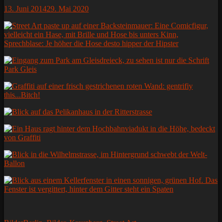
Posted
13. Juni 2014
29. Mai 2020
on