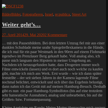
Kategorien
Schlagworte
Bilder
Bilder
,
Fotografieren
,
Israel
,
re:publica
,
Street Art
Weiter geht’s…
Posted
27. April 2014
29. Mai 2020
2 Kommentare
on
… mit den Pausenbildern. Bei dem letzten Umzug fiel mir aus einer
dunklen Schublade meine uralte Spiegelreflexkamera in die Hände,
die ich mal für ein paar Westmark in den 90ern auf einem Flohmarkt
irgendwo im Prenzlauer Berg gekauft habe. Voll analog also, ich
passe mich langsam den Hipstern in meiner Umgebung an.
Nachdem ich herausgefunden hatte, dass Drogerien immer noch
Filme entwickeln (lassen) und es dort auch noch welche zu kaufen
gibt, machte ich mich ans Werk. Erst wurde – wie ich dann später
feststellte – der seit sieben Jahren in der Kamera lagernde Filme
nochmal belichtet, entwickelt und sich über das Ergebnis belustigt,
dann nahm ich das Gerät mit auf meinen Hamburg-Besuch. Deshalb
gibt es nun ein paar Hamburg-Symbolfotos (bis auf eine trotzdem
sehr hanseatische Ausnahme), analog und unbearbeitet, bis auf die
Größen- bzw. Formatanpassung.
Kleine Anekdote am Rande: Meine Mutter überraschte mich gestern