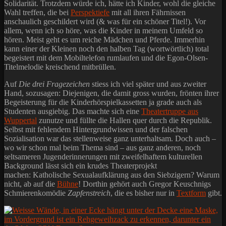
Solidarität. Trotzdem würde ich, hätte ich Kinder, wohl die gleiche
Wahl treffen, die bei
Perspektiefe
mit all ihren Fährnissen
anschaulich geschildert wird (& was für ein schöner Titel!). Vor
allem, wenn ich so höre, was die Kinder in meinem Umfeld so
hören. Meist geht es um reiche Mädchen und Pferde. Immerhin
kann einer der Kleinen noch den halben Tag (wortwörtlich) total
begeistert mit dem Mobiltelefon rumlaufen und die Egon-Olsen-
Titelmelodie kreischend mitbrüllen.
Auf
Die drei Fragezeichen
stiess ich viel später und aus zweiter
Hand, sozusagen: Diejenigen, die damit gross wurden, frönten ihrer
Begeisterung für die Kinderhörspielkassetten ja grade auch als
Studenten ausgiebig. Das machte sich eine
Theatertruppe aus
Wuppertal
zunutze und füllte die Hallen quer durch die Republik.
Selbst mit fehlendem Hintergrundwissen und der falschen
Sozialisation war das stellenweise ganz unterhaltsam. Doch auch –
wo wir schon mal beim Thema sind – aus ganz anderen, noch
seltsameren Jugenderinnerungen mit zweifelhaftem kulturellen
Background lässt sich ein krudes Theaterprojekt
machen: Katholische Sexualaufklärung aus den Siebzigern? Warum
nicht, ab auf die
Bühne
! Dorthin gehört auch Gregor Keuschnigs
Schmierenkomödie
Zapfenstreich
, die es bisher nur in
Textform
gibt.