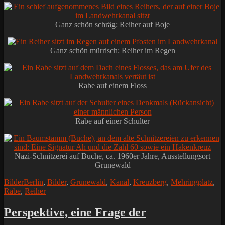
Ganz schön schräg: Reiher auf Boje
Ganz schön mürrisch: Reiher im Regen
Rabe auf einem Floss
Rabe auf einer Schulter
Nazi-Schnitzerei auf Buche, ca. 1960er Jahre, Ausstellungsort
Grunewald
Kategorien
Schlagworte
Bilder
Berlin
,
Bilder
,
Grunewald
,
Kanal
,
Kreuzberg
,
Mehringplatz
,
Rabe
,
Reiher
Perspektive, eine Frage der