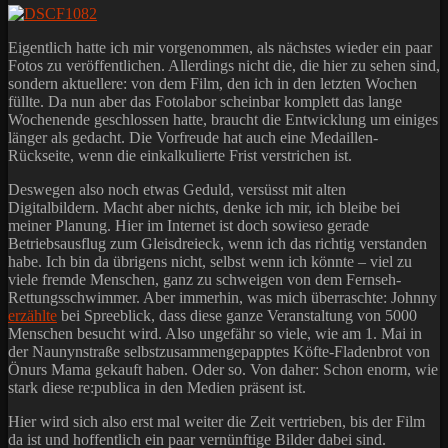
Eigentlich hatte ich mir vorgenommen, als nächstes wieder ein paar
Fotos zu veröffentlichen. Allerdings nicht die, die hier zu sehen sind,
sondern aktuellere: von dem Film, den ich in den letzten Wochen
füllte. Da nun aber das Fotolabor scheinbar komplett das lange
Wochenende geschlossen hatte, braucht die Entwicklung um einiges
länger als gedacht. Die Vorfreude hat auch eine Medaillen-
Rückseite, wenn die einkalkulierte Frist verstrichen ist.
Deswegen also noch etwas Geduld, versüsst mit alten
Digitalbildern. Macht aber nichts, denke ich mir, ich bleibe bei
meiner Planung. Hier im Internet ist doch sowieso gerade
Betriebsausflug zum Gleisdreieck, wenn ich das richtig verstanden
habe. Ich bin da übrigens nicht, selbst wenn ich könnte – viel zu
viele fremde Menschen, ganz zu schweigen von dem Fernseh-
Rettungsschwimmer. Aber immerhin, was mich überraschte: Johnny
erzählte
bei Spreeblick, dass diese ganze Veranstaltung von 5000
Menschen besucht wird. Also ungefähr so viele, wie am 1. Mai in
der Naunynstraße selbstzusammengepapptes Köfte-Fladenbrot von
Önurs Mama gekauft haben. Oder so. Von daher: Schon enorm, wie
stark diese re:publica in den Medien präsent ist.
Hier wird sich also erst mal weiter die Zeit vertrieben, bis der Film
da ist und hoffentlich ein paar vernünftige Bilder dabei sind.