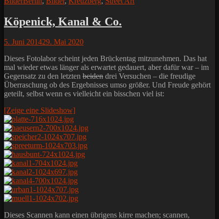
Kategorien
Schlagworte
Bilder
Berlin
,
Bilder
,
Kreuzberg
,
Street Art
Köpenick, Kanal & Co.
Posted
5. Juni 2014
29. Mai 2020
on
Dieses Fotolabor scheint jeden Brückentag mitzunehmen. Das hat
mal wieder etwas länger als erwartet gedauert, aber dafür war – im
Gegensatz zu den letzten
beiden
drei Versuchen – die freudige
Überraschung ob des Ergebnisses umso größer. Und Freude gehört
geteilt, selbst wenn es vielleicht ein bisschen viel ist:
[Zeige eine Slideshow]
Dieses Scannen kann einen übrigens kirre machen; scannen,