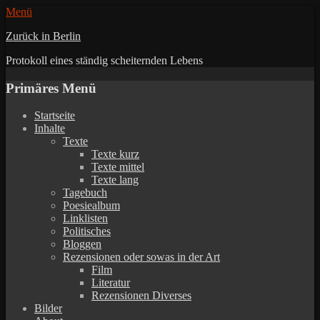
Menü
Zurück in Berlin
Protokoll eines ständig scheiternden Lebens
Primäres Menü
Zum
Startseite
Inhalt
Inhalte
springen
Texte
Texte kurz
Texte mittel
Texte lang
Tagebuch
Poesiealbum
Linklisten
Politisches
Bloggen
Rezensionen oder sowas in der Art
Film
Literatur
Rezensionen Diverses
Bilder