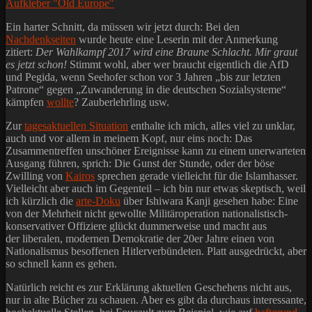
Ein harter Schnitt, da müssen wir jetzt durch: Bei den
Nachdenkseiten
wurde heute eine Leserin mit der Anmerkung
zitiert:
Der Wahlkampf 2017 wird eine Braune Schlacht. Mir graut
es jetzt schon!
Stimmt wohl, aber wer braucht eigentlich die AfD
und Pegida, wenn Seehofer schon vor 3 Jahren „bis zur letzten
Patrone“ gegen „Zuwanderung in die deutschen Sozialsysteme“
kämpfen
wollte
? Zauberlehrling usw.
Zur
tagesaktuellen Situation
enthalte ich mich, alles viel zu unklar,
auch und vor allem in meinem Kopf, nur eins noch: Das
Zusammentreffen unschöner Ereignisse kann zu einem unerwarteten
Ausgang führen, sprich: Die Gunst der Stunde, oder der böse
Zwilling von
Kairos
sprechen gerade vielleicht für die Islamhasser.
Vielleicht aber auch im Gegenteil – ich bin nur etwas skeptisch, weil
ich kürzlich die
arte-Doku
über Ishiwara Kanji gesehen habe: Eine
von der Mehrheit nicht gewollte Militäroperation nationalistisch-
konservativer Offiziere glückt dummerweise und macht aus
der liberalen, modernen Demokratie der 20er Jahre einen von
Nationalismus besoffenen Hitlerverbündeten. Platt ausgedrückt, aber
so schnell kann es gehen.
Natürlich reicht es zur Erklärung aktuellen Geschehens nicht aus,
nur in alte Bücher zu schauen. Aber es gibt da durchaus interessante,