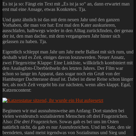
Es ist ja so: Fängt ein Text mit „Es ist ja so“ an, dann erwartet man
erst mal eine Ansage, etwas Konkretes. Tja.
Und ganz ähnlich ist das mit dem neuen Jahr und den ganzen
Vorhaben, die man vor hat: Erst mal den Kater auskurieren,
ausschlafen, halbwegs wieder in den Alltag zurückfinden, der genau
der ist, den man dachte, mit dem vergangenen Jahr hinter sich
gelassen zu haben. Tja.
Eigentlich schleppt man Jahr um Jahr mehr Ballast mit sich rum, und
deshalb wird es Zeit, einiges davon loszuwerden. Neuer Ansatz,
zwei Fliegen/eine Klappe: Eine Linkliste, willkürlich kombiniert mit
den Analogfoto-Überbleibseln des letzten Jahres. Der Film war
schon so lange im Apparat, dass sogar noch ein Gruß von der
Hamburger Dachterasse drauf ist. Dabei ist diese Reise schon länger
her, als noch Zeit vergeht bis zur nächsten, wenn alles klappt. Egal,
Katzencontent:
Beginnen wir mal ausnahmsweise am Anfang: Dort standen bei
vielen westdeutsch sozialisierten Menschen oft drei Fragezeichen.
Also:
Die drei Fragezeichen
. Sowas gab es bei uns im Osten
natürlich nicht, da gab es nur Ausrufezeichen. Und im Satz, den sie
beendeten, stand meist irgendwas von Sozialismus und Sieg und