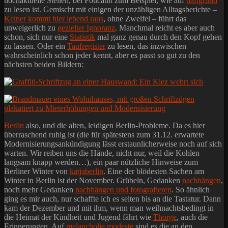
hochaktuelle Stellen, bei Foucault zum Beispiel, wie auf
haftgrund
zu lesen ist. Gemischt mit einigen der unzähligen Alltagsberichte –
Keiner kommt hier lebend raus
, ohne Zweifel – führt das
unweigerlich zu
gezielter Ignoranz
. Manchmal reicht es aber auch
schon, sich nur eine
Statistik
mal ganz genau durch den Kopf gehen
zu lassen. Oder ein
Taufregister
zu lesen, das inzwischen
wahrscheinlich schon jeder kennt, aber es passt so gut zu den
nächsten beiden Bildern:
Berlin
also, und die alten, leidigen Berlin-Probleme. Da es hier
überraschend ruhig ist (die für spätestens zum 31.12. erwartete
Modernisierungsankündigung lässt erstaunlicherweise noch auf sich
warten. Wir reiben uns die Hände, nicht nur, weil die Kohlen
langsam knapp werden…), ein paar nützliche Hinweise zum
Berliner Winter von
katjaberlin
. Eine der blödesten Sachen am
Winter in Berlin ist der November. Grübeln, Gedanken
nachhängen
,
noch mehr Gedanken
nachhängen und fotografieren
. So ähnlich
ging es mir auch, nur schaffte ich es selten bis an die Tastatur. Dann
kam der Dezember und mit ihm, wenn man weihnachtsbedingt in
die Heimat der Kindheit und Jugend fährt wie
Thorge
, auch die
Erinnerungen. Auf
melancholie modeste
sind es die an den