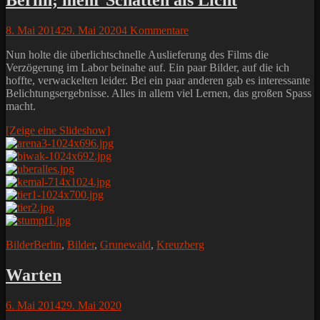
Berlin; mehr Schatten als Licht
Posted
8. Mai 2014
29. Mai 2020
4 Kommentare
on
Nun holte die überlichtschnelle Auslieferung des Films die
Verzögerung im Labor beinahe auf. Ein paar Bilder, auf die ich
hoffte, verwackelten leider. Bei ein paar anderen gab es interessante
Belichtungsergebnisse. Alles in allem viel Lernen, das großen Spass
macht.
[Zeige eine Slideshow]
Kategorien
Schlagworte
Bilder
Berlin
,
Bilder
,
Grunewald
,
Kreuzberg
Warten
Posted
6. Mai 2014
29. Mai 2020
on