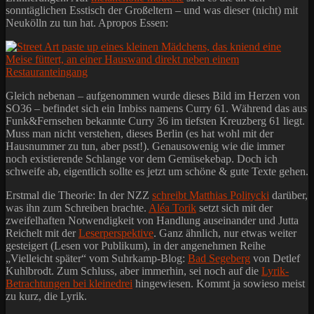
sonntäglichen Esstisch der Großeltern – und was dieser (nicht) mit
Neukölln zu tun hat. Apropos Essen:
Gleich nebenan – aufgenommen wurde dieses Bild im Herzen von
SO36 – befindet sich ein Imbiss namens Curry 61. Während das aus
Funk&Fernsehen bekannte Curry 36 im tiefsten Kreuzberg 61 liegt.
Muss man nicht verstehen, dieses Berlin (es hat wohl mit der
Hausnummer zu tun, aber psst!). Genausowenig wie die immer
noch existierende Schlange vor dem Gemüsekebap. Doch ich
schweife ab, eigentlich sollte es jetzt um schöne & gute Texte gehen.
Erstmal die Theorie: In der NZZ
schreibt Matthias Politycki
darüber,
was ihn zum Schreiben brachte.
Aléa Torik
setzt sich mit der
zweifelhaften Notwendigkeit von Handlung auseinander und Jutta
Reichelt mit der
Leserperspektive
. Ganz ähnlich, nur etwas weiter
gesteigert (Lesen vor Publikum), in der angenehmen Reihe
„Vielleicht später“ vom Suhrkamp-Blog:
Bad Segeberg
von Detlef
Kuhlbrodt. Zum Schluss, aber immerhin, sei noch auf die
Lyrik-
Betrachtungen bei kleinedrei
hingewiesen. Kommt ja sowieso meist
zu kurz, die Lyrik.