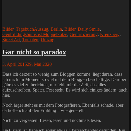
Kategorien
Schlagworte
Bilder
,
Tagebuch
Auszug
,
Berlin
,
Bilder
,
Daily Smile
,
Gentrifidingsbums ist Moppelkotze
,
Gentrifizierung
,
Kreuzberg
,
Street Art
,
Tomaten
,
Umzug
Gar nicht so paradox
Posted
3. April 2015
29. Mai 2020
on
Dass ich derzeit so wenig zum Bloggen komme, liegt daran, dass
ich mich im Moment so viel mit dem Bloggen beschäftige. Darüber
gäbe es viel zu berichten, nur fehlt mir die Zeit, das alles
aufzuschreiben. Später. Fest steht: Es wird sich einiges ändern, auch
hier.
Noch ärger steht es mit dem Fotografieren. Ebenfalls schade, aber
da hoffe ich auf den Frühling – wie generell.
Nicht zu vergessen: Lesen, lesen und nochmals lesen.
Da Ostern ist, habe ich sogar etwas Überraschendes gefunden: Ein