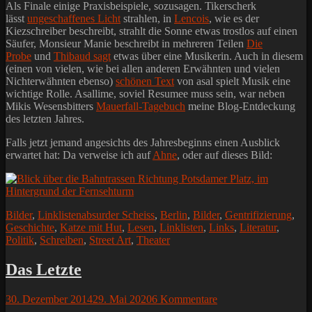
Als Finale einige Praxisbeispiele, sozusagen. Tikerscherk
lässt
ungeschaffenes Licht
strahlen, in
Lencois
, wie es der
Kiezschreiber beschreibt, strahlt die Sonne etwas trostlos auf einen
Säufer, Monsieur Manie beschreibt in mehreren Teilen
Die
Probe
und
Thibaud sagt
etwas über eine Musikerin. Auch in diesem
(einen von vielen, wie bei allen anderen Erwähnten und vielen
Nichterwähnten ebenso)
schönen Text
von asal spielt Musik eine
wichtige Rolle. Asallime, soviel Resumee muss sein, war neben
Mikis Wesensbitters
Mauerfall-Tagebuch
meine Blog-Entdeckung
des letzten Jahres.
Falls jetzt jemand angesichts des Jahresbeginns einen Ausblick
erwartet hat: Da verweise ich auf
Ahne
, oder auf dieses Bild:
Kategorien
Schlagworte
Bilder
,
Linklisten
absurder Scheiss
,
Berlin
,
Bilder
,
Gentrifizierung
,
Geschichte
,
Katze mit Hut
,
Lesen
,
Linklisten
,
Links
,
Literatur
,
Politik
,
Schreiben
,
Street Art
,
Theater
Das Letzte
Posted
30. Dezember 2014
29. Mai 2020
6 Kommentare
on