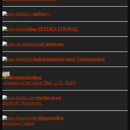
-=daMax=-
Ahne INTERNATIONAL
ad sinistram
Aufzeichnungen eines 'Gutmenschen'
Begleitschreiben
»Denken ist vor allem Mut…« (L. Hohl)
berlin:street
Berlin für Neugierige
Blogrebellen
Remixing Culture