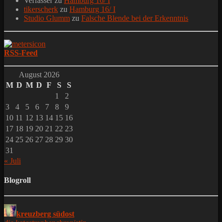
Verfasser
zu
Hamburg 16/ I
tikerscherk
zu
Hamburg 16/ I
Studio Glumm
zu
Falsche Blende bei der Erkenntnis
RSS-Feed
August 2026
M
D
M
D
F
S
S
1
2
3
4
5
6
7
8
9
10
11
12
13
14
15
16
17
18
19
20
21
22
23
24
25
26
27
28
29
30
31
« Juli
Blogroll
kreuzberg südost