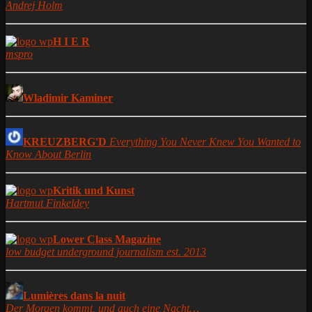
Andrej Holm
H I E R
mspro
Wladimir Kaminer
KREUZBERG'D
Everything You Never Knew You Wanted to
Know About Berlin
Kritik und Kunst
Hartmut Finkeldey
Lower Class Magazine
low budget underground journalism est. 2013
Lumières dans la nuit
Der Morgen kommt, und auch eine Nacht…