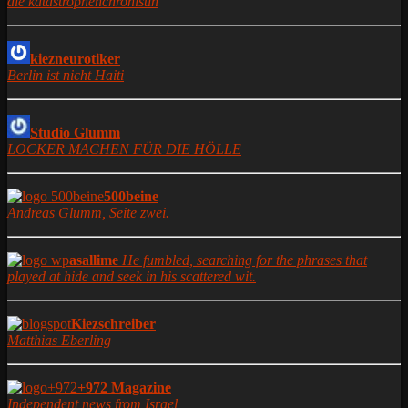
die katastrophenchronistin
kiezneurotiker
Berlin ist nicht Haiti
Studio Glumm
LOCKER MACHEN FÜR DIE HÖLLE
500beine
Andreas Glumm, Seite zwei.
asallime
He fumbled, searching for the phrases that
played at hide and seek in his scattered wit.
Kiezschreiber
Matthias Eberling
+972 Magazine
Independent news from Israel