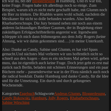
Ich war da, bei der
Bloggerlesung
in Hamburg. Und es war toll,
keine Frage. Fragen habe ich allerdings noch so einige. Zum
Beispiel, warum ich es nicht mehr geschafft habe, mit Glumm noch
ein Bier zu trinken. Die Rhabbis waren wohl schuld, nachdem die
Mexikaner für nicht so dolle befunden wurden. Also lieber
Rharbarberschnaps. Die Jury bestand neben mir noch aus einem
anderen fachkundigen Berliner Gaumen, der in Begleitung einer
zukünftigen Erfolgsschriftstellerin angereist war. Irgendwann
schleppte ich mich dann frühmorgens aus dem Jolly Rogers (keine
Ahnung, wie wir dahin gekommen sind….) in meine Unterkunft.
Also: Danke an Candy, Sabine und Glumm, es hat viel Spass
gemacht.Und nächstes Mal verlieren wir uns hoffentlich nicht so
schnell aus den Augen – dass es ein nächstes Mal geben wird, geben
muss, das ist eigentlich auch keine Frage. Doch jetzt geht es erst mal
zurück nach Berlin, beladen mit schönen Erinnerungen und ein paar
Büchern mehr – passenderweise war in der Flora nämlich auch noch
die radical bookfair. Danke Hamburg und danke Candy, für die Idee
und für die Umsetzung. Ein durch und durch gelungenes
Wochenende.
Kategorien
Tagebuch
Schlagworte
Andreas Glumm
,
Bloggerlesung
,
Candy Bukowski
,
Hamburg
,
Jolly Rogers
,
Rhabarberschnaps
,
Sabine Wirsching