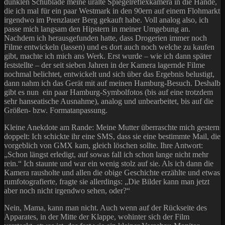
dunklen Schublade meine uralte Spiegelreflexkamera in die Hände,
die ich mal für ein paar Westmark in den 90ern auf einem Flohmarkt
irgendwo im Prenzlauer Berg gekauft habe. Voll analog also, ich
passe mich langsam den Hipstern in meiner Umgebung an.
Nachdem ich herausgefunden hatte, dass Drogerien immer noch
Filme entwickeln (lassen) und es dort auch noch welche zu kaufen
gibt, machte ich mich ans Werk. Erst wurde – wie ich dann später
feststellte – der seit sieben Jahren in der Kamera lagernde Filme
nochmal belichtet, entwickelt und sich über das Ergebnis belustigt,
dann nahm ich das Gerät mit auf meinen Hamburg-Besuch. Deshalb
gibt es nun ein paar Hamburg-Symbolfotos (bis auf eine trotzdem
sehr hanseatische Ausnahme), analog und unbearbeitet, bis auf die
Größen- bzw. Formatanpassung.
Kleine Anekdote am Rande: Meine Mutter überraschte mich gestern
doppelt: Ich schickte ihr eine SMS, dass sie eine bestimmte Mail, die
vorgeblich von GMX kam, gleich löschen sollte. Ihre Antwort:
„Schon längst erledigt, auf sowas fall ich schon lange nicht mehr
rein.“ Ich staunte und war ein wenig stolz auf sie. Als ich dann die
Kamera rausholte und allen die obige Geschichte erzählte und etwas
rumfotografierte, fragte sie allerdings: „Die Bilder kann man jetzt
aber noch nicht irgendwo sehen, oder?“
Nein, Mama, kann man nicht. Auch wenn auf der Rückseite des
Apparates, in der Mitte der Klappe, wohinter sich der Film