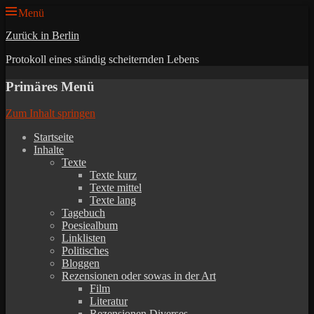
Menü
Zurück in Berlin
Protokoll eines ständig scheiternden Lebens
Primäres Menü
Zum Inhalt springen
Startseite
Inhalte
Texte
Texte kurz
Texte mittel
Texte lang
Tagebuch
Poesiealbum
Linklisten
Politisches
Bloggen
Rezensionen oder sowas in der Art
Film
Literatur
Rezensionen Diverses