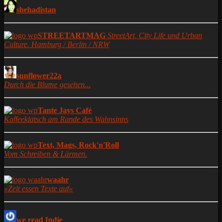
shehadistan
STREETARTMAG
StreetArt, City Life und Urban
Culture. Hamburg / Berlin / NRW
sunflower22a
Durch die Blume gesehen...
Tante Jays Café
Kaffeeklatsch am Rande des Wahnsinns
Text, Mags, Rock'n'Roll
Vom Schreiben & Lärmen.
waahr
»Zeit essen Texte auf«
we read Indie