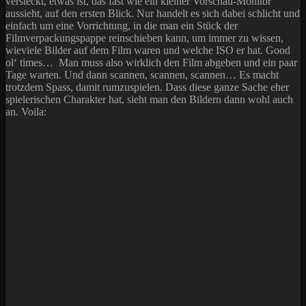
versteckt, etwas ist, das fast wie ein kleiner Vorschau-Monitor
aussieht, auf den ersten Blick. Nur handelt es sich dabei schlicht und
einfach um eine Vorrichtung, in die man ein Stück der
Filmverpackungspappe reinschieben kann, um immer zu wissen,
wieviele Bilder auf dem Film waren und welche ISO er hat. Good
ol‘ times… Man muss also wirklich den Film abgeben und ein paar
Tage warten. Und dann scannen, scannen, scannen… Es macht
trotzdem Spass, damit rumzuspielen. Dass diese ganze Sache eher
spielerischen Charakter hat, sieht man den Bildern dann wohl auch
an. Voila: