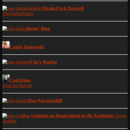
Brain.Fuck.Yourself
ThorgeFaehrlich
Burks' Blog
Candy Bukowski
Che's Warlog
Cool Pains
Frau im Spiegel
Das Narrenschiff
Das Schönste an Deutschland ist die Autobahn
Georg
Seeßlen