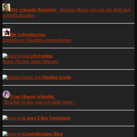
Der reisende Reporter
Andreas Moser reist um die Welt und
schreibt darüber.
die Schrottpresse
feinfedriger Qualitäts-Journalismus
Feynsinn
Keine Herren, keine Sklaven!
finding berlin
Frau Haessy schreibt.
"Realität ist das, was ich dafür halte."
Laura Elisa Nunziante
Gentrification Blog