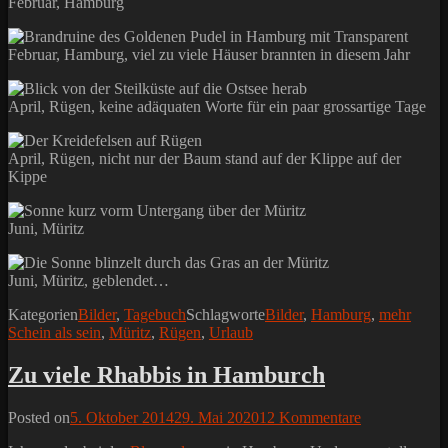
Februar, Hamburg
Februar, Hamburg, viel zu viele Häuser brannten in diesem Jahr
April, Rügen, keine adäquaten Worte für ein paar grossartige Tage
April, Rügen, nicht nur der Baum stand auf der Klippe auf der
Kippe
Juni, Müritz
Juni, Müritz, geblendet…
Kategorien
Bilder
,
Tagebuch
Schlagworte
Bilder
,
Hamburg
,
mehr
Schein als sein
,
Müritz
,
Rügen
,
Urlaub
Zu viele Rhabbis in Hamburch
Posted on
5. Oktober 2014
29. Mai 2020
12 Kommentare