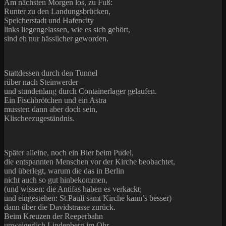
Am nächsten Morgen los, zu Fuß:
Runter zu den Landungsbrücken,
Speicherstadt und Hafencity
links liegengelassen, wie es sich gehört,
sind eh nur hässlicher geworden.
Stattdessen durch den Tunnel
rüber nach Steinwerder
und stundenlang durch Containerlager gelaufen.
Ein Fischbrötchen und ein Astra
mussten dann aber doch sein,
Klischeezugeständnis.
Später alleine, noch ein Bier beim Pudel,
die entspannten Menschen vor der Kirche beobachtet,
und überlegt, warum die das in Berlin
nicht auch so gut hinbekommen,
(und wissen: die Antifas haben es verkackt;
und eingestehen: St.Pauli samt Kirche kann’s besser)
dann über die Davidstrasse zurück.
Beim Kreuzen der Reeperbahn
unweigerlich Lindenberg im Ohr.