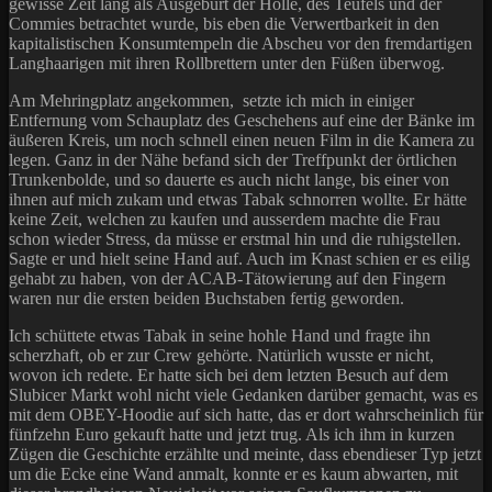
gewisse Zeit lang als Ausgeburt der Hölle, des Teufels und der
Commies betrachtet wurde, bis eben die Verwertbarkeit in den
kapitalistischen Konsumtempeln die Abscheu vor den fremdartigen
Langhaarigen mit ihren Rollbrettern unter den Füßen überwog.
Am Mehringplatz angekommen, setzte ich mich in einiger
Entfernung vom Schauplatz des Geschehens auf eine der Bänke im
äußeren Kreis, um noch schnell einen neuen Film in die Kamera zu
legen. Ganz in der Nähe befand sich der Treffpunkt der örtlichen
Trunkenbolde, und so dauerte es auch nicht lange, bis einer von
ihnen auf mich zukam und etwas Tabak schnorren wollte. Er hätte
keine Zeit, welchen zu kaufen und ausserdem machte die Frau
schon wieder Stress, da müsse er erstmal hin und die ruhigstellen.
Sagte er und hielt seine Hand auf. Auch im Knast schien er es eilig
gehabt zu haben, von der ACAB-Tätowierung auf den Fingern
waren nur die ersten beiden Buchstaben fertig geworden.
Ich schüttete etwas Tabak in seine hohle Hand und fragte ihn
scherzhaft, ob er zur Crew gehörte. Natürlich wusste er nicht,
wovon ich redete. Er hatte sich bei dem letzten Besuch auf dem
Slubicer Markt wohl nicht viele Gedanken darüber gemacht, was es
mit dem OBEY-Hoodie auf sich hatte, das er dort wahrscheinlich für
fünfzehn Euro gekauft hatte und jetzt trug. Als ich ihm in kurzen
Zügen die Geschichte erzählte und meinte, dass ebendieser Typ jetzt
um die Ecke eine Wand anmalt, konnte er es kaum abwarten, mit