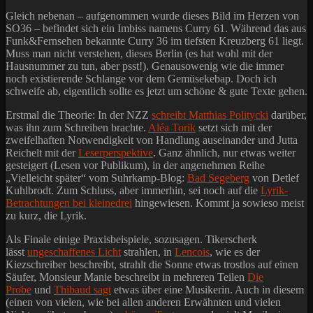
Gleich nebenan – aufgenommen wurde dieses Bild im Herzen von
SO36 – befindet sich ein Imbiss namens Curry 61. Während das aus
Funk&Fernsehen bekannte Curry 36 im tiefsten Kreuzberg 61 liegt.
Muss man nicht verstehen, dieses Berlin (es hat wohl mit der
Hausnummer zu tun, aber psst!). Genausowenig wie die immer
noch existierende Schlange vor dem Gemüsekebap. Doch ich
schweife ab, eigentlich sollte es jetzt um schöne & gute Texte gehen.
Erstmal die Theorie: In der NZZ
schreibt Matthias Politycki
darüber,
was ihn zum Schreiben brachte.
Aléa Torik
setzt sich mit der
zweifelhaften Notwendigkeit von Handlung auseinander und Jutta
Reichelt mit der
Leserperspektive
. Ganz ähnlich, nur etwas weiter
gesteigert (Lesen vor Publikum), in der angenehmen Reihe
„Vielleicht später“ vom Suhrkamp-Blog:
Bad Segeberg
von Detlef
Kuhlbrodt. Zum Schluss, aber immerhin, sei noch auf die
Lyrik-
Betrachtungen bei kleinedrei
hingewiesen. Kommt ja sowieso meist
zu kurz, die Lyrik.
Als Finale einige Praxisbeispiele, sozusagen. Tikerscherk
lässt
ungeschaffenes Licht
strahlen, in
Lencois
, wie es der
Kiezschreiber beschreibt, strahlt die Sonne etwas trostlos auf einen
Säufer, Monsieur Manie beschreibt in mehreren Teilen
Die
Probe
und
Thibaud sagt
etwas über eine Musikerin. Auch in diesem
(einen von vielen, wie bei allen anderen Erwähnten und vielen