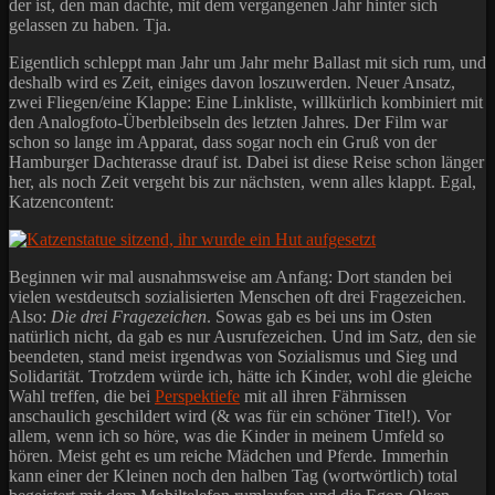
der ist, den man dachte, mit dem vergangenen Jahr hinter sich
gelassen zu haben. Tja.
Eigentlich schleppt man Jahr um Jahr mehr Ballast mit sich rum, und
deshalb wird es Zeit, einiges davon loszuwerden. Neuer Ansatz,
zwei Fliegen/eine Klappe: Eine Linkliste, willkürlich kombiniert mit
den Analogfoto-Überbleibseln des letzten Jahres. Der Film war
schon so lange im Apparat, dass sogar noch ein Gruß von der
Hamburger Dachterasse drauf ist. Dabei ist diese Reise schon länger
her, als noch Zeit vergeht bis zur nächsten, wenn alles klappt. Egal,
Katzencontent:
Beginnen wir mal ausnahmsweise am Anfang: Dort standen bei
vielen westdeutsch sozialisierten Menschen oft drei Fragezeichen.
Also:
Die drei Fragezeichen
. Sowas gab es bei uns im Osten
natürlich nicht, da gab es nur Ausrufezeichen. Und im Satz, den sie
beendeten, stand meist irgendwas von Sozialismus und Sieg und
Solidarität. Trotzdem würde ich, hätte ich Kinder, wohl die gleiche
Wahl treffen, die bei
Perspektiefe
mit all ihren Fährnissen
anschaulich geschildert wird (& was für ein schöner Titel!). Vor
allem, wenn ich so höre, was die Kinder in meinem Umfeld so
hören. Meist geht es um reiche Mädchen und Pferde. Immerhin
kann einer der Kleinen noch den halben Tag (wortwörtlich) total