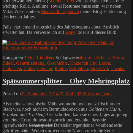
Nichterwähnten ebenso)
schönen Text
von asal spielt Musik eine
wichtige Rolle. Asallime, soviel Resumee muss sein, war neben
Mikis Wesensbitters
Mauerfall-Tagebuch
meine Blog-Entdeckung
des letzten Jahres.
Falls jetzt jemand angesichts des Jahresbeginns einen Ausblick
erwartet hat: Da verweise ich auf
Ahne
, oder auf dieses Bild:
Kategorien
Bilder
,
Linklisten
Schlagworte
absurder Scheiss
,
Berlin
,
Bilder
,
Gentrifizierung
,
Geschichte
,
Katze mit Hut
,
Lesen
,
Linklisten
,
Links
,
Literatur
,
Politik
,
Schreiben
,
Street Art
,
Theater
Spätsommersplitter – Obey Mehringplatz
Posted on
22. September 2014
29. Mai 2020
6 Kommentare
Als meine schwäbische Mitbewohnerin noch ganz frisch in der
Stadt war, noch nicht im Bermudadreieck aus
Goldenem Hahn
,
Franken
und
Trinkteufel
verschollen, kam sie eines Tages aufgeregt
von einer Erkundungstour zurück und erzählte, dass sie
irgendwelche
Schauspieler
Darsteller irgendeiner Vorabendserie
getroffen hätte. Wobei mir weder die Namen noch die Serie