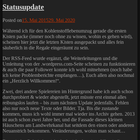
Statusupdate
Posted on
15. Mai 2015
29. Mai 2020
Während ich für den Kohlenstofflebenumzug gerade die ersten
Kisten packe (immer noch ohne zu wissen, wohin es gehen wird),
scheinen hier jetzt die letzten Kisten ausgepackt und alles fein
säuberlich in die Regale eingeräumt zu sein.
Der RSS-Feed wurde ergänzt, die Weiterleitungen und die
Umleitung von der .wordpress.com-Seite scheinen zu funktionieren
& auch die paar Follower konnte ich wohl mitnehmen (noch habe
ich keine Problemberichte empfangen…), Euch allen also nochmal
ein „Herzlich Willkommen!“.
Zwei, drei andere Spielereien im Hintergrund habe ich auch schon
durchprobiert & wieder abgestellt, jetzt müsste erst einmal alles
reibungslos laufen – bis zum nächsten Update jedenfalls. Fehlen
also nur noch neue Texte oder Bilder. Tja. Bis die zustande
kommen, muss ich wohl immer mal wieder ins Archiv gehen. 2013
ist auch schon zwei Jahre her, und die Fassade dieses kleinen
Häuschens am Landwehrkanal hat seitdem den einen oder anderen
Neuanstrich bekommen. Veränderungen, wohin man schaut…