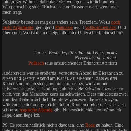
mit großer Wahrscheinlichkeit viel weniger – wirklich nur ein
Wimpernschlag sind. Höchstens eine Fussnote wert, wenn man
mich fragt.
Subjektiv betrachtet mag das anders sein. Trotzdem. Wozu
noch
mehr
Argumente
, genügend
Phantasie
reicht
vollkommen aus
. Und
überhaupt: Wo ist denn da eigentlich der Unterschied, bitteschön?
Du bist Beute, leg dir schon mal ein schickes
Nervenkostüm zurecht.
Pollesch
(aus unzureichender Erinnerung zitiert)
Andererseits war es großartig, vorgestern Abend im Biergarten zu
sitzen und gestern Abend am Kanal. Zu erkennen, dass es drei
Reiher sind, mindestens, und nicht nur einer, wie von mir
naiverweise gedacht. Und unglaublich viele Schwäne inzwischen
auch, von den Menschen ganz zu schweigen. Dass mindestens zwei
von den Reihern sichtlich die Show genossen, die sie abzogen,
während sie tief und gemächlich ihre Runden drehten. Dass es also
schon so
magische Abende
gibt. Nebensächlichkeiten. Wenn ich
liege, dann liege ich.
PS. Es spricht natürlich nichts dagegen, eine
Rede
zu halten. Eine
gute zumal, eine wirklich gute, kluge und wohl auch wichtige Rede.