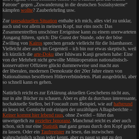
Patrone“ gegen „Zuwanderung in die deutschen Sozialsysteme“
kämpfen
wollte
? Zauberlehrling usw.
Zur
tagesaktuellen Situation
enthalte ich mich, alles viel zu unklar,
auch und vor allem in meinem Kopf, nur eins noch: Das
Zusammentreffen unschöner Ereignisse kann zu einem unerwarteten
Ausgang führen, sprich: Die Gunst der Stunde, oder der böse
Zwilling von
Kairos
sprechen gerade vielleicht für die Islamhasser.
Vielleicht aber auch im Gegenteil – ich bin nur etwas skeptisch, weil
ich kürzlich die
arte-Doku
über Ishiwara Kanji gesehen habe: Eine
von der Mehrheit nicht gewollte Militäroperation nationalistisch-
konservativer Offiziere glückt dummerweise und macht aus
der liberalen, modernen Demokratie der 20er Jahre einen von
Nationalismus besoffenen Hitlerverbündeten. Platt ausgedrückt, aber
so schnell kann es gehen.
Natürlich reicht es zur Erklärung aktuellen Geschehens nicht aus,
nur in alte Bücher zu schauen. Aber es gibt da durchaus interessante,
hochaktuelle Stellen, bei Foucault zum Beispiel, wie auf
haftgrund
zu lesen ist. Gemischt mit einigen der unzähligen Alltagsberichte –
Keiner kommt hier lebend raus
, ohne Zweifel – führt das
unweigerlich zu
gezielter Ignoranz
. Manchmal reicht es aber auch
schon, sich nur eine
Statistik
mal ganz genau durch den Kopf gehen
zu lassen. Oder ein
Taufregister
zu lesen, das inzwischen
wahrscheinlich schon jeder kennt, aber es passt so gut zu den