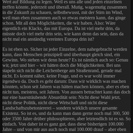
Wert auf Bildung zu legen. Weil es uns alle und jeden einzelnen
treffen könnte, jederzeit und überall. Mutig, wagemutig zusammen
in die Zukunft zu schauen, selbstbewusst, mit der Stirn im Wind,
weil man eben zusammen auch so etwas meistern kann, das ginge
schon. Mit all den Möglichkeiten, die wir haben. Also: Wäre
eigentlich ein Klacks, das mit Europa. Da ist viel mehr drin, da
müsste doch viel mehr drin sein, wie kann denn das sein, dass da
nicht mal ein anständig vereintes Europa drin ist?
Es ist eben so. Sicher ist jeder Einzelne, dem nahegebracht werden
kann, dass Menschen prinzipiell und überhaupt gleich sind, ein
Gewinn. Wo stehen wir denn heute? Es ist nämlich auch so: Genau
wir, jetzt und hier – wir hätten doch die Möglichkeiten. Bei uns
stapeln sich nicht die Leichenberge am Straßenrand, gerade mal
nicht. Es kommt näher, keine Frage, und es war wohl immer
irgendwo da. Doch es geht darum: Dass wir wirklich was machen
könnten, schon seit Jahren was hätten machen können, aber es eben
nicht tun, meistens, seit Jahren. Von aussen betrachtet kann das doch
nur eine haarsträubende Absurdität sein: Nicht diese Wahl jetzt,
nicht diese Politik, nicht diese Wirtschaft und nicht diese
Landschaftszubetoniererei – sondern wirklich unsere gesamte
Existenz. So ist es, und da kann man dann gerne noch mal 300, 500
oder 3500 Jahre drüber philosophieren, aber letztendlich ist es so. So
einfach. Von daher ist es ganz gut, dass diese bisherigen 100.000
Jahre – und von mir aus auch noch mal 100.000 drauf – aber eben