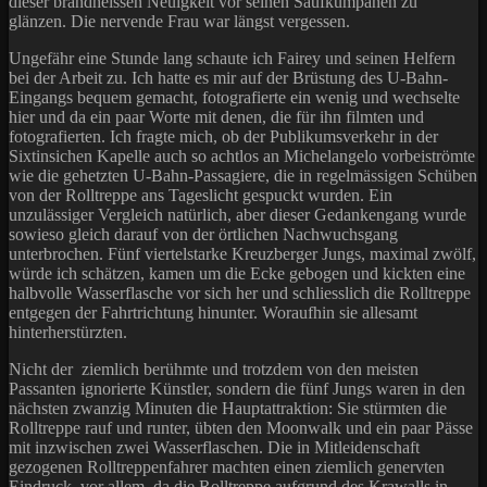
dieser brandheissen Neuigkeit vor seinen Saufkumpanen zu
glänzen. Die nervende Frau war längst vergessen.
Ungefähr eine Stunde lang schaute ich Fairey und seinen Helfern
bei der Arbeit zu. Ich hatte es mir auf der Brüstung des U-Bahn-
Eingangs bequem gemacht, fotografierte ein wenig und wechselte
hier und da ein paar Worte mit denen, die für ihn filmten und
fotografierten. Ich fragte mich, ob der Publikumsverkehr in der
Sixtinsichen Kapelle auch so achtlos an Michelangelo vorbeiströmte
wie die gehetzten U-Bahn-Passagiere, die in regelmässigen Schüben
von der Rolltreppe ans Tageslicht gespuckt wurden. Ein
unzulässiger Vergleich natürlich, aber dieser Gedankengang wurde
sowieso gleich darauf von der örtlichen Nachwuchsgang
unterbrochen. Fünf viertelstarke Kreuzberger Jungs, maximal zwölf,
würde ich schätzen, kamen um die Ecke gebogen und kickten eine
halbvolle Wasserflasche vor sich her und schliesslich die Rolltreppe
entgegen der Fahrtrichtung hinunter. Woraufhin sie allesamt
hinterherstürzten.
Nicht der ziemlich berühmte und trotzdem von den meisten
Passanten ignorierte Künstler, sondern die fünf Jungs waren in den
nächsten zwanzig Minuten die Hauptattraktion: Sie stürmten die
Rolltreppe rauf und runter, übten den Moonwalk und ein paar Pässe
mit inzwischen zwei Wasserflaschen. Die in Mitleidenschaft
gezogenen Rolltreppenfahrer machten einen ziemlich genervten
Eindruck, vor allem, da die Rolltreppe aufgrund des Krawalls in