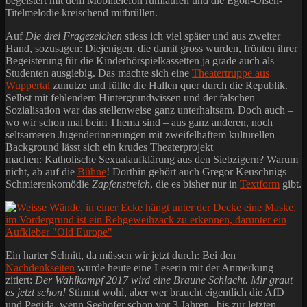
begeistert mit dem Mobiltelefon rumlaufen und die Egon-Olsen-
Titelmelodie kreischend mitbrüllen.
Auf
Die drei Fragezeichen
stiess ich viel später und aus zweiter
Hand, sozusagen: Diejenigen, die damit gross wurden, frönten ihrer
Begeisterung für die Kinderhörspielkassetten ja grade auch als
Studenten ausgiebig. Das machte sich eine
Theatertruppe aus
Wuppertal
zunutze und füllte die Hallen quer durch die Republik.
Selbst mit fehlendem Hintergrundwissen und der falschen
Sozialisation war das stellenweise ganz unterhaltsam. Doch auch –
wo wir schon mal beim Thema sind – aus ganz anderen, noch
seltsameren Jugenderinnerungen mit zweifelhaftem kulturellen
Background lässt sich ein krudes Theaterprojekt
machen: Katholische Sexualaufklärung aus den Siebzigern? Warum
nicht, ab auf die
Bühne
! Dorthin gehört auch Gregor Keuschnigs
Schmierenkomödie
Zapfenstreich
, die es bisher nur in
Textform
gibt.
Ein harter Schnitt, da müssen wir jetzt durch: Bei den
Nachdenkseiten
wurde heute eine Leserin mit der Anmerkung
zitiert:
Der Wahlkampf 2017 wird eine Braune Schlacht. Mir graut
es jetzt schon!
Stimmt wohl, aber wer braucht eigentlich die AfD
und Pegida, wenn Seehofer schon vor 3 Jahren „bis zur letzten