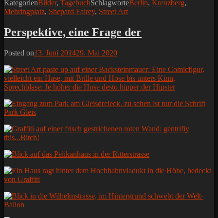
Kategorien
Bilder
,
Tagebuch
Schlagworte
Berlin
,
Kreuzberg
,
Mehringplatz
,
Shepard Fairey
,
Street Art
Perspektive, eine Frage der
Posted on
13. Juni 2014
29. Mai 2020