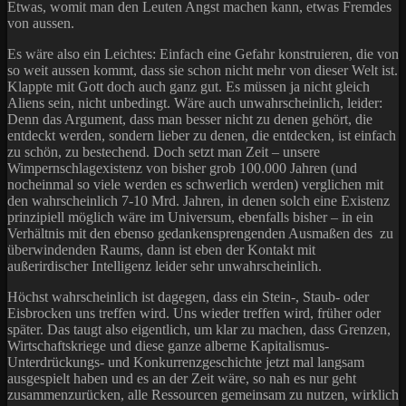
Etwas, womit man den Leuten Angst machen kann, etwas Fremdes
von aussen.
Es wäre also ein Leichtes: Einfach eine Gefahr konstruieren, die von
so weit aussen kommt, dass sie schon nicht mehr von dieser Welt ist.
Klappte mit Gott doch auch ganz gut. Es müssen ja nicht gleich
Aliens sein, nicht unbedingt. Wäre auch unwahrscheinlich, leider:
Denn das Argument, dass man besser nicht zu denen gehört, die
entdeckt werden, sondern lieber zu denen, die entdecken, ist einfach
zu schön, zu bestechend. Doch setzt man Zeit – unsere
Wimpernschlagexistenz von bisher grob 100.000 Jahren (und
nocheinmal so viele werden es schwerlich werden) verglichen mit
den wahrscheinlich 7-10 Mrd. Jahren, in denen solch eine Existenz
prinzipiell möglich wäre im Universum, ebenfalls bisher – in ein
Verhältnis mit den ebenso gedankensprengenden Ausmaßen des zu
überwindenden Raums, dann ist eben der Kontakt mit
außerirdischer Intelligenz leider sehr unwahrscheinlich.
Höchst wahrscheinlich ist dagegen, dass ein Stein-, Staub- oder
Eisbrocken uns treffen wird. Uns wieder treffen wird, früher oder
später. Das taugt also eigentlich, um klar zu machen, dass Grenzen,
Wirtschaftskriege und diese ganze alberne Kapitalismus-
Unterdrückungs- und Konkurrenzgeschichte jetzt mal langsam
ausgespielt haben und es an der Zeit wäre, so nah es nur geht
zusammenzurücken, alle Ressourcen gemeinsam zu nutzen, wirklich