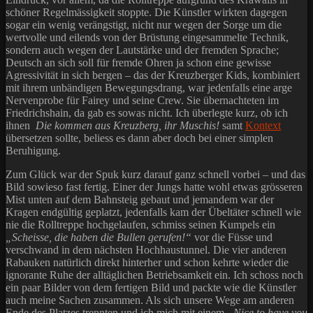
schöner Regelmässigkeit stoppte. Die Künstler wirkten dagegen
sogar ein wenig verängstigt, nicht nur wegen der Sorge um die
wertvolle und eilends von der Brüstung eingesammelte Technik,
sondern auch wegen der Lautstärke und der fremden Sprache;
Deutsch an sich soll für fremde Ohren ja schon eine gewisse
Agressivität in sich bergen – das der Kreuzberger Kids, kombiniert
mit ihrem unbändigen Bewegungsdrang, war jedenfalls eine arge
Nervenprobe für Fairey und seine Crew. Sie übernachteten im
Friedrichshain, da gab es sowas nicht. Ich überlegte kurz, ob ich
ihnen
Die kommen aus Kreuzberg, ihr Muschis!
samt
Kontext
übersetzen sollte, beliess es dann aber doch bei einer simplen
Beruhigung.
Zum Glück war der Spuk kurz darauf ganz schnell vorbei – und das
Bild sowieso fast fertig. Einer der Jungs hatte wohl etwas grösseren
Mist unten auf dem Bahnsteig gebaut und jemandem war der
Kragen endgültig geplatzt, jedenfalls kam der Übeltäter schnell wie
nie die Rolltreppe hochgelaufen, schmiss seinen Kumpels ein
„Scheisse, die haben die Bullen gerufen!“
vor die Füsse und
verschwand in dem nächsten Hochhaustunnel. Die vier anderen
Rabauken natürlich direkt hinterher und schon kehrte wieder die
ignorante Ruhe der alltäglichen Betriebsamkeit ein. Ich schoss noch
ein paar Bilder von dem fertigen Bild und packte wie die Künstler
auch meine Sachen zusammen. Als sich unsere Wege am anderen
Ende des Platzes trennten und ich mich mit einem
„Nice to have you