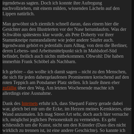
irgendetwas sagten. Doch ich konnte ihre Aufregung
nachvollziehen, mit einem milden, wissenden Lächeln auf den
Lippen natürlich.
Man gewöhnt sich ziemlich schnell daran, dass einem hier die
Gesichter aus den Illustrierten vor der Nase herumlaufen. Was der
Schwäbin spätestens klar wurde, als Pete Doherty vor ihrer
Stammkneipe rumrandalierte wie jeder andere Säufer auch.
Irgendwann gehört es jedenfalls zum Alltag, von dem die Berliner,
deren Lebens- und Arbeitsmittelpunkt sich in Mahlsdorf-Süd
befindet, freilich auch nichts mitbekommen. Obwohl: Die haben
immerhin Frank Schöbel als Nachbarn.
Ich gehöre – das wollte ich damit sagen – nicht zu den Menschen,
die sich für jeden dahergelaufenen Prominenten kreischend auf den
roten Teppich am Potsdamer Platz stellen. Ich laufe ihnen eher
zufällig
über den Weg. Am letzten Wochenende machte ich
allerdings eine Ausnahme.
Dank des
Internets
erfuhr ich, dass Shepard Fairey gerade dabei
war, gleich bei mir um die Ecke, im Herzen meines Kernkiezes, eine
Wand anzumalen. Ich mag Street Art sehr, doch auch hier versuche
ich, möglichst jeglichen Personenkult zu vermeiden. Es geht
schliesslich um die Kunst, nicht um den Künstler (Dass dies nicht
wirklich zu trennen ist, ist eine andere Geschichte). So kannte ich