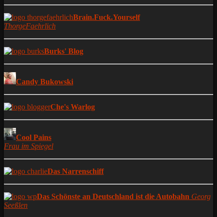
Brain.Fuck.Yourself
ThorgeFaehrlich
Burks' Blog
Candy Bukowski
Che's Warlog
Cool Pains
Frau im Spiegel
Das Narrenschiff
Das Schönste an Deutschland ist die Autobahn
Georg
Seeßlen