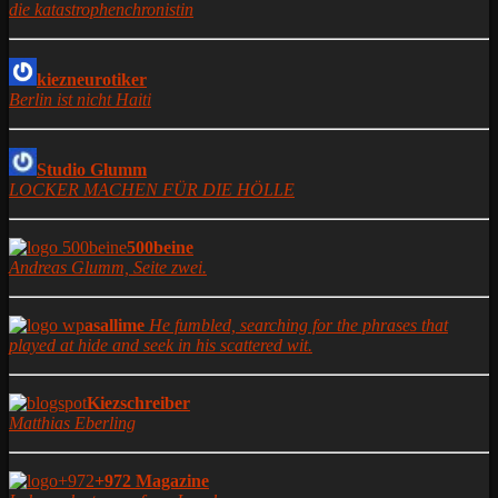
die katastrophenchronistin
kiezneurotiker
Berlin ist nicht Haiti
Studio Glumm
LOCKER MACHEN FÜR DIE HÖLLE
500beine
Andreas Glumm, Seite zwei.
asallime
He fumbled, searching for the phrases that
played at hide and seek in his scattered wit.
Kiezschreiber
Matthias Eberling
+972 Magazine