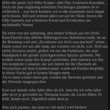
liefen die ganze Zeit Mike Krüger- oder Fips Asmussen-Kassetten.
Nach ein paar ungläubig-entsetzten Nachfragen glaubten sie es
schliesslich – und doch konnten wir es alle zusammen noch längst
nicht fassen. Still und wütend saßen wir auf der Mole, liessen die
Füße baumeln und schmissen Kiesel und Kronkorken ins
nachtdunkle Wasser.
Bis einer von uns aufsprang, den letzten Schluck aus der Stroh-
Rum-Flasche (das übliche Mitbringsel von Skifahrten) trank, sie an
die Brüstung warf und „Da müssen wir doch was machen!“ schrie.
Darin waren wir uns alle einig, nur wussten wir nicht, was. Weil uns
nichts Besseres einfiel, griffen wir uns die Farbdosen, die zum
Handgepäck der gerade zurückgekehrten Sprayer gehörten. Wir
wollten schon lange den Kampf ausfechten, jetzt starteten wir ihn:
Der komplette Container, der seit Jahren für die Oberstufe als
Provisorium auf dem Schulhof stand, wurde mit Parolen besprüht.
In dieser Nacht gab es keinen Morgen mehr.
Als es dann wieder einen gab, wurden die Beweise gesichert und
die Verweise ausgesprochen.
Kurt war damals zehn Jahre älter als ich. Jetzt bin ich zehn Jahre
älter als er je geworden ist. Niemand konnte die Lücke füllen: Er
fehlt. Immer noch. Eigentlich mehr denn je.
Was auch passiert, das (und so viel mehr) wird bleiben: