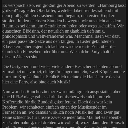
Es versprach also, ein großartiger Abend zu werden. „Hamburg lässt
grüßen!“ sagte der Oberkiffer, wedelte dabei freudestrahlend mit
dem prall gefüllten Grasbeutel und begann, den ersten Kopf zu
stopfen. In den nächsten Stunden bewegten wir uns nicht aus dem
Raum, es sei denn, um Getränke zu holen oder wegzuschaffen. Wir
quatschten Blödsinn, der natürlich unglaublich tiefsinnig,
philosophisch und weltverändernd war. Manchmal lasen wir dazu
ein paar passende Sätze aus den klugen, in Leder gebundenen
Klassikern, aber eigentlich lachten wir die meiste Zeit: über die
Comics im Fernsehen oder über uns. Wie solche Partys halt in
diesem Alter so sind.
Die Gastgeberin und viele, viele andere Besucher schauten ab und
zu mal bei uns vorbei, einige für länger und ein, zwei Köpfe, andere
nur zum Kopfschütteln. Schließlich meinte die Hausherrin: das ist
hier eine Party, also bitte auch Musik!
Nun war das Raucherzimmer zwar umfangreich ausgestattet, aber
eine HiFi-Anlage gab es darin komischerweise nicht, nur ein
Kofferradio für die Bundesligakonferenz. Doch das war kein
Problem, wir schalteten einfach einen der Musiksender im
Fernsehen an, wo damals wirklich noch Musik lief, und zwar gar
keine schlechte, für unsere Zwecke jedenfalls. Mal lief es nebenbei
zur Untermalung, mal drehten wir voll auf, wozu dann dem Rausch-
und Lärmpegel entsprechend getanzt wurde. Wir amüsierten uns