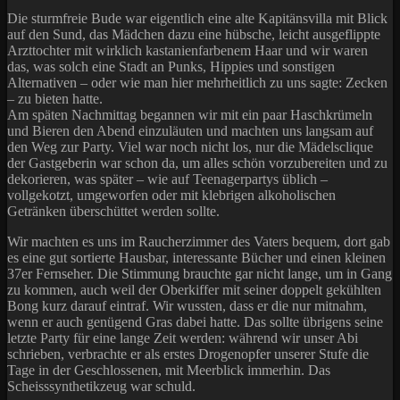
Die sturmfreie Bude war eigentlich eine alte Kapitänsvilla mit Blick
auf den Sund, das Mädchen dazu eine hübsche, leicht ausgeflippte
Arzttochter mit wirklich kastanienfarbenem Haar und wir waren
das, was solch eine Stadt an Punks, Hippies und sonstigen
Alternativen – oder wie man hier mehrheitlich zu uns sagte: Zecken
– zu bieten hatte.
Am späten Nachmittag begannen wir mit ein paar Haschkrümeln
und Bieren den Abend einzuläuten und machten uns langsam auf
den Weg zur Party. Viel war noch nicht los, nur die Mädelsclique
der Gastgeberin war schon da, um alles schön vorzubereiten und zu
dekorieren, was später – wie auf Teenagerpartys üblich –
vollgekotzt, umgeworfen oder mit klebrigen alkoholischen
Getränken überschüttet werden sollte.
Wir machten es uns im Raucherzimmer des Vaters bequem, dort gab
es eine gut sortierte Hausbar, interessante Bücher und einen kleinen
37er Fernseher. Die Stimmung brauchte gar nicht lange, um in Gang
zu kommen, auch weil der Oberkiffer mit seiner doppelt gekühlten
Bong kurz darauf eintraf. Wir wussten, dass er die nur mitnahm,
wenn er auch genügend Gras dabei hatte. Das sollte übrigens seine
letzte Party für eine lange Zeit werden: während wir unser Abi
schrieben, verbrachte er als erstes Drogenopfer unserer Stufe die
Tage in der Geschlossenen, mit Meerblick immerhin. Das
Scheisssynthetikzeug war schuld.