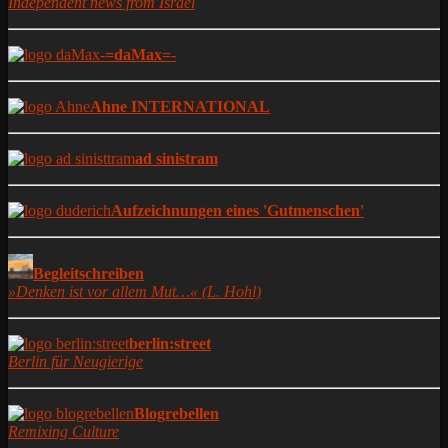
Independent news from Israel
-=daMax=-
Ahne INTERNATIONAL
ad sinistram
Aufzeichnungen eines 'Gutmenschen'
Begleitschreiben
»Denken ist vor allem Mut…« (L. Hohl)
berlin:street
Berlin für Neugierige
Blogrebellen
Remixing Culture