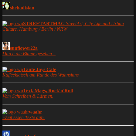
shehadistan
STREETARTMAG
StreetArt, City Life und Urban
Culture. Hamburg / Berlin / NRW
sunflower22a
Durch die Blume gesehen...
Tante Jays Café
Kaffeeklatsch am Rande des Wahnsinns
Text, Mags, Rock'n'Roll
Vom Schreiben & Lärmen.
waahr
»Zeit essen Texte auf«