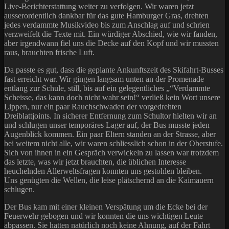
Live-Berichterstattung weiter zu verfolgen. Wir waren jetzt
ausserordentlich dankbar für das gute Hamburger Gras, drehten
jedes verdammte Musikvideo bis zum Anschlag auf und schrien
verzweifelt die Texte mit. Ein würdiger Abschied, wie wir fanden,
aber irgendwann fiel uns die Decke auf den Kopf und wir mussten
raus, brauchten frische Luft.
Da passte es gut, dass die geplante Ankunftszeit des Skifahrt-Busses
fast erreicht war. Wir gingen langsam unten an der Promenade
entlang zur Schule, still, bis auf ein gelegentliches „“Verdammte
Scheisse, das kann doch nicht wahr sein!“ verließ kein Wort unsere
Lippen, nur ein paar Rauchschwaden der vorgedrehten
Dreiblattjoints. In sicherer Entfernung zum Schultor hielten wir an
und schlugen unser temporäres Lager auf, der Bus musste jeden
Augenblick kommen. Ein paar Eltern standen an der Strasse, aber
bei weitem nicht alle, wir waren schliesslich schon in der Oberstufe.
Sich von ihnen in ein Gespräch verwickeln zu lassen war trotzdem
das letzte, was wir jetzt brauchten, die üblichen Interesse
heuchelnden Allerweltsfragen konnten uns gestohlen bleiben.
Uns genügten die Wellen, die leise plätschernd an die Kaimauern
schlugen.
Der Bus kam mit einer kleinen Verspätung um die Ecke bei der
Feuerwehr gebogen und wir konnten die uns wichtigen Leute
abpassen. Sie hatten natürlich noch keine Ahnung, auf der Fahrt