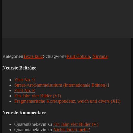
Kategorien
Texte kurz
Schlagworte
Kurt Cobain
,
Nirvana
Neueste Beiträge
Zitat No. 9
Street-Art-Sammelsurium (Internationale Edition) I
Zitat No. 8
Ein Jahr, vier Bilder (VI)
Fragmentarische Korrespondenz, weich und divers (XII)
Neueste Kommentare
Quarantänekevin
zu
Ein Jahr, vier Bilder (V)
Quarantänekevin
zu
Nichts lodert mehr?