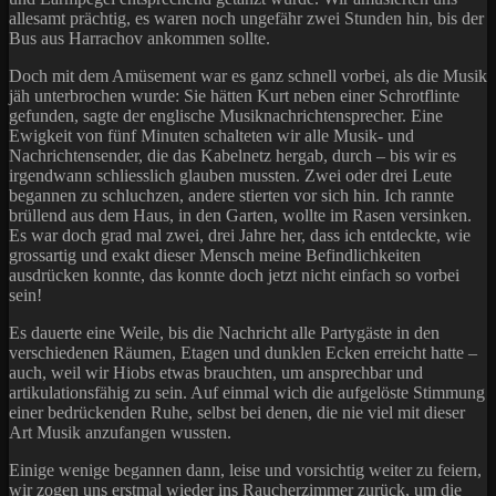
allesamt prächtig, es waren noch ungefähr zwei Stunden hin, bis der
Bus aus Harrachov ankommen sollte.
Doch mit dem Amüsement war es ganz schnell vorbei, als die Musik
jäh unterbrochen wurde: Sie hätten Kurt neben einer Schrotflinte
gefunden, sagte der englische Musiknachrichtensprecher. Eine
Ewigkeit von fünf Minuten schalteten wir alle Musik- und
Nachrichtensender, die das Kabelnetz hergab, durch – bis wir es
irgendwann schliesslich glauben mussten. Zwei oder drei Leute
begannen zu schluchzen, andere stierten vor sich hin. Ich rannte
brüllend aus dem Haus, in den Garten, wollte im Rasen versinken.
Es war doch grad mal zwei, drei Jahre her, dass ich entdeckte, wie
grossartig und exakt dieser Mensch meine Befindlichkeiten
ausdrücken konnte, das konnte doch jetzt nicht einfach so vorbei
sein!
Es dauerte eine Weile, bis die Nachricht alle Partygäste in den
verschiedenen Räumen, Etagen und dunklen Ecken erreicht hatte –
auch, weil wir Hiobs etwas brauchten, um ansprechbar und
artikulationsfähig zu sein. Auf einmal wich die aufgelöste Stimmung
einer bedrückenden Ruhe, selbst bei denen, die nie viel mit dieser
Art Musik anzufangen wussten.
Einige wenige begannen dann, leise und vorsichtig weiter zu feiern,
wir zogen uns erstmal wieder ins Raucherzimmer zurück, um die