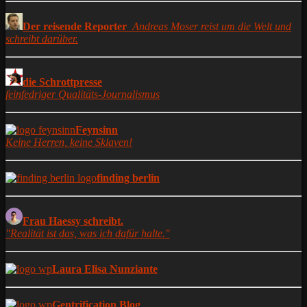
Der reisende Reporter
Andreas Moser reist um die Welt und
schreibt darüber.
die Schrottpresse
feinfedriger Qualitäts-Journalismus
Feynsinn
Keine Herren, keine Sklaven!
finding berlin
Frau Haessy schreibt.
"Realität ist das, was ich dafür halte."
Laura Elisa Nunziante
Gentrification Blog