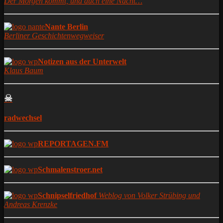
Der Morgen kommt, und auch eine Nacht…
Nante Berlin
Berliner Geschichtenwegweiser
Notizen aus der Unterwelt
Klaus Baum
☠
radwechsel
REPORTAGEN.FM
Schmalenstroer.net
Schnipselfriedhof
Weblog von Volker Strübing und
Andreas Krenzke