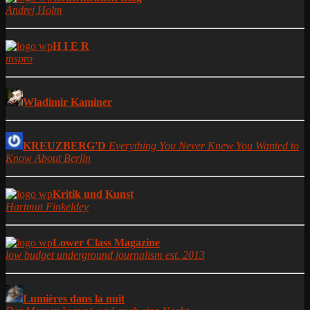
Andrej Holm
H I E R
mspro
Wladimir Kaminer
KREUZBERG'D
Everything You Never Knew You Wanted to
Know About Berlin
Kritik und Kunst
Hartmut Finkeldey
Lower Class Magazine
low budget underground journalism est. 2013
Lumières dans la nuit