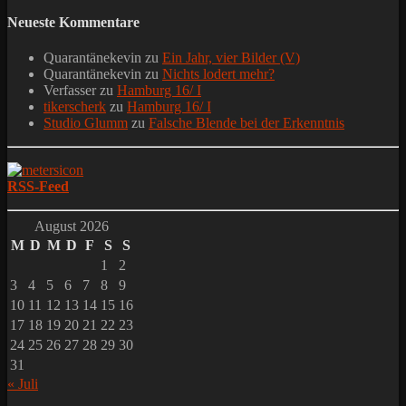
Neueste Kommentare
Quarantänekevin
zu
Ein Jahr, vier Bilder (V)
Quarantänekevin
zu
Nichts lodert mehr?
Verfasser
zu
Hamburg 16/ I
tikerscherk
zu
Hamburg 16/ I
Studio Glumm
zu
Falsche Blende bei der Erkenntnis
RSS-Feed
August 2026
M
D
M
D
F
S
S
1
2
3
4
5
6
7
8
9
10
11
12
13
14
15
16
17
18
19
20
21
22
23
24
25
26
27
28
29
30
31
« Juli