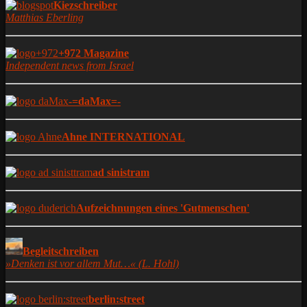
Kiezschreiber
Matthias Eberling
+972 Magazine
Independent news from Israel
-=daMax=-
Ahne INTERNATIONAL
ad sinistram
Aufzeichnungen eines 'Gutmenschen'
Begleitschreiben
»Denken ist vor allem Mut…« (L. Hohl)
berlin:street