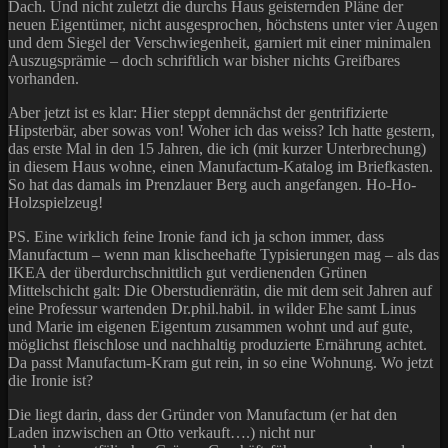
Dach. Und nicht zuletzt die durchs Haus geisternden Pläne der
neuen Eigentümer, nicht ausgesprochen, höchstens unter vier Augen
und dem Siegel der Verschwiegenheit, garniert mit einer minimalen
Auszugsprämie – doch schriftlich war bisher nichts Greifbares
vorhanden.
Aber jetzt ist es klar: Hier steppt demnächst der gentrifizierte
Hipsterbär, aber sowas von! Woher ich das weiss? Ich hatte gestern,
das erste Mal in den 15 Jahren, die ich (mit kurzer Unterbrechung)
in diesem Haus wohne, einen Manufactum-Katalog im Briefkasten.
So hat das damals im Prenzlauer Berg auch angefangen. Ho-Ho-
Holzspielzeug!
PS. Eine wirklich feine Ironie fand ich ja schon immer, dass
Manufactum – wenn man klischeehafte Typisierungen mag – als das
IKEA der überdurchschnittlich gut verdienenden Grünen
Mittelschicht galt: Die Oberstudienrätin, die mit dem seit Jahren auf
eine Professur wartenden Dr.phil.habil. in wilder Ehe samt Linus
und Marie im eigenen Eigentum zusammen wohnt und auf gute,
möglichst fleischlose und nachhaltig produzierte Ernährung achtet.
Da passt Manufactum-Kram gut rein, in so eine Wohnung. Wo jetzt
die Ironie ist?
Die liegt darin, dass der Gründer von Manufactum (er hat den
Laden inzwischen an Otto verkauft….) nicht nur