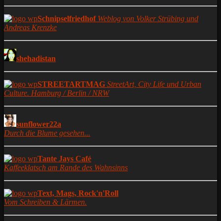
Schnipselfriedhof
Weblog von Volker Strübing und
Andreas Krenzke
shehadistan
STREETARTMAG
StreetArt, City Life und Urban
Culture. Hamburg / Berlin / NRW
sunflower22a
Durch die Blume gesehen...
Tante Jays Café
Kaffeeklatsch am Rande des Wahnsinns
Text, Mags, Rock'n'Roll
Vom Schreiben & Lärmen.