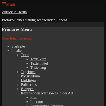
Menü
Zurück in Berlin
Protokoll eines ständig scheiternden Lebens
Primäres Menü
Zum Inhalt springen
Startseite
Inhalte
Texte
Texte kurz
Texte mittel
Texte lang
Tagebuch
Poesiealbum
Linklisten
Politisches
Bloggen
Rezensionen oder sowas in der Art
Film
Literatur
Rezensionen Diverses