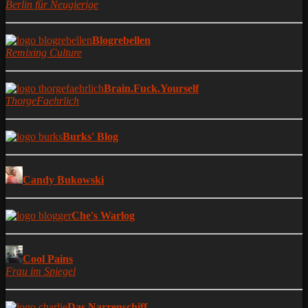
Berlin für Neugierige
Blogrebellen
Remixing Culture
Brain.Fuck.Yourself
ThorgeFaehrlich
Burks' Blog
Candy Bukowski
Che's Warlog
Cool Pains
Frau im Spiegel
Das Narrenschiff