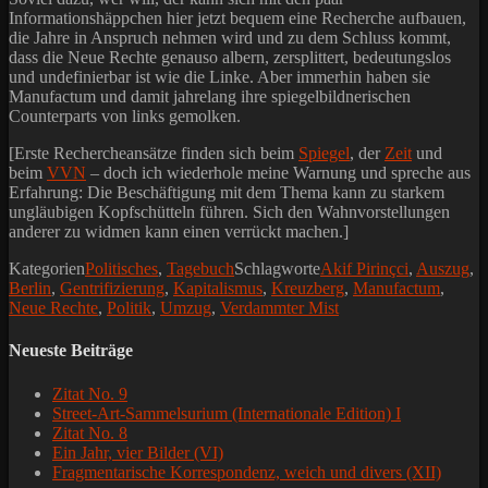
Informationshäppchen hier jetzt bequem eine Recherche aufbauen,
die Jahre in Anspruch nehmen wird und zu dem Schluss kommt,
dass die Neue Rechte genauso albern, zersplittert, bedeutungslos
und undefinierbar ist wie die Linke. Aber immerhin haben sie
Manufactum und damit jahrelang ihre spiegelbildnerischen
Counterparts von links gemolken.
[Erste Rechercheansätze finden sich beim
Spiegel
, der
Zeit
und
beim
VVN
– doch ich wiederhole meine Warnung und spreche aus
Erfahrung: Die Beschäftigung mit dem Thema kann zu starkem
ungläubigen Kopfschütteln führen. Sich den Wahnvorstellungen
anderer zu widmen kann einen verrückt machen.]
Kategorien
Politisches
,
Tagebuch
Schlagworte
Akif Pirinçci
,
Auszug
,
Berlin
,
Gentrifizierung
,
Kapitalismus
,
Kreuzberg
,
Manufactum
,
Neue Rechte
,
Politik
,
Umzug
,
Verdammter Mist
Neueste Beiträge
Zitat No. 9
Street-Art-Sammelsurium (Internationale Edition) I
Zitat No. 8
Ein Jahr, vier Bilder (VI)
Fragmentarische Korrespondenz, weich und divers (XII)