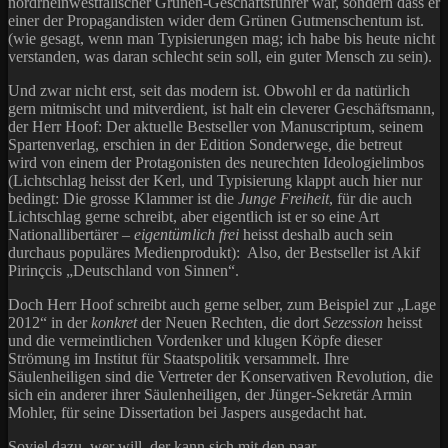
nordrheinwestfälischer Grünen-Geschäftsführer war, sondern dass er
einer der Propagandisten wider dem Grünen Gutmenschentum ist.
(wie gesagt, wenn man Typisierungen mag; ich habe bis heute nicht
verstanden, was daran schlecht sein soll, ein guter Mensch zu sein).
Und zwar nicht erst, seit das modern ist. Obwohl er da natürlich
gern mitmischt und mitverdient, ist halt ein cleverer Geschäftsmann,
der Herr Hoof: Der aktuelle Bestseller von Manuscriptum, seinem
Spartenverlag, erschien in der Edition Sonderwege, die betreut
wird von einem der Protagonisten des neurechten Ideologielimbos
(Lichtschlag heisst der Kerl, und Typisierung klappt auch hier nur
bedingt: Die grosse Klammer ist die
Junge Freiheit
, für die auch
Lichtschlag gerne schreibt, aber eigentlich ist er so eine Art
Nationallibertärer –
eigentümlich frei
heisst deshalb auch sein
durchaus populäres Medienprodukt): Also, der Bestseller ist Akif
Pirinçcis „Deutschland von Sinnen“.
Doch Herr Hoof schreibt auch gerne selber, zum Beispiel zur „Lage
2012“ in der
konkret
der Neuen Rechten, die dort
Sezession
heisst
und die vermeintlichen Vordenker und klugen Köpfe dieser
Strömung im Institut für Staatspolitik versammelt. Ihre
Säulenheiligen sind die Vertreter der Konservativen Revolution, die
sich ein anderer ihrer Säulenheiligen, der Jünger-Sekretär Armin
Mohler, für seine Dissertation bei Jaspers ausgedacht hat.
Soviel dazu, wer will, der kann sich mit den paar