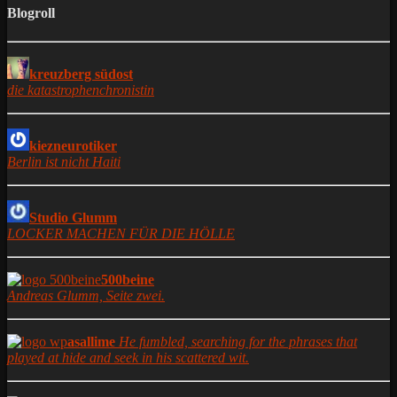
Blogroll
kreuzberg südost
die katastrophenchronistin
kiezneurotiker
Berlin ist nicht Haiti
Studio Glumm
LOCKER MACHEN FÜR DIE HÖLLE
500beine
Andreas Glumm, Seite zwei.
asallime
He fumbled, searching for the phrases that
played at hide and seek in his scattered wit.