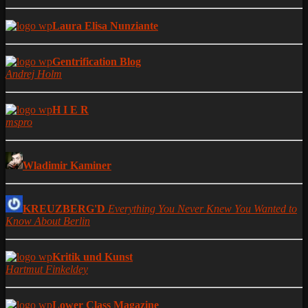
Laura Elisa Nunziante
Gentrification Blog
Andrej Holm
H I E R
mspro
Wladimir Kaminer
KREUZBERG'D
Everything You Never Knew You Wanted to
Know About Berlin
Kritik und Kunst
Hartmut Finkeldey
Lower Class Magazine