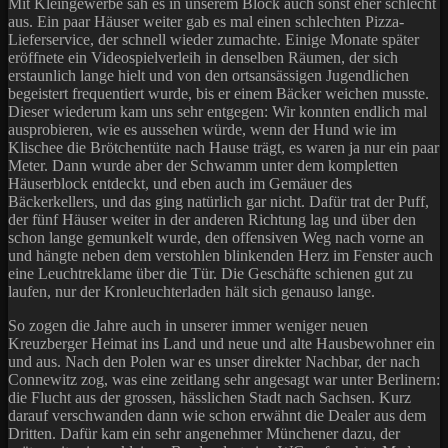
Mit Kleingewerbe sah es in unserem Block auch sonst eher schlecht
aus. Ein paar Häuser weiter gab es mal einen schlechten Pizza-
Lieferservice, der schnell wieder zumachte. Einige Monate später
eröffnete ein Videospielverleih in denselben Räumen, der sich
erstaunlich lange hielt und von den ortsansässigen Jugendlichen
begeistert frequentiert wurde, bis er einem Bäcker weichen musste.
Dieser wiederum kam uns sehr entgegen: Wir konnten endlich mal
ausprobieren, wie es aussehen würde, wenn der Hund wie im
Klischee die Brötchentüte nach Hause trägt, es waren ja nur ein paar
Meter. Dann wurde aber der Schwamm unter dem kompletten
Häuserblock entdeckt, und eben auch im Gemäuer des
Bäckerkellers, und das ging natürlich gar nicht. Dafür trat der Puff,
der fünf Häuser weiter in der anderen Richtung lag und über den
schon lange gemunkelt wurde, den offensiven Weg nach vorne an
und hängte neben dem verstohlen blinkenden Herz im Fenster auch
eine Leuchtreklame über die Tür. Die Geschäfte schienen gut zu
laufen, nur der Kronleuchterladen hält sich genauso lange.
So zogen die Jahre auch in unserer immer weniger neuen
Kreuzberger Heimat ins Land und neue und alte Hausbewohner ein
und aus. Nach den Polen war es unser direkter Nachbar, der nach
Connewitz zog, was eine zeitlang sehr angesagt war unter Berlinern:
die Flucht aus der grossen, hässlichen Stadt nach Sachsen. Kurz
darauf verschwanden dann wie schon erwähnt die Dealer aus dem
Dritten. Dafür kam ein sehr angenehmer Münchener dazu, der