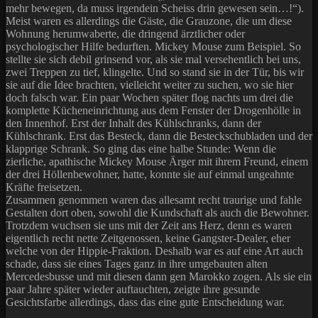
mehr bewegen, da muss irgendein Scheiss drin gewesen sein…!“).
Meist waren es allerdings die Gäste, die Grauzone, die um diese
Wohnung herumwaberte, die dringend ärztlicher oder
psychologischer Hilfe bedurften. Mickey Mouse zum Beispiel. So
stellte sie sich debil grinsend vor, als sie mal versehentlich bei uns,
zwei Treppen zu tief, klingelte. Und so stand sie in der Tür, bis wir
sie auf die Idee brachten, vielleicht weiter zu suchen, wo sie hier
doch falsch war. Ein paar Wochen später flog nachts um drei die
komplette Kücheneinrichtung aus dem Fenster der Drogenhölle in
den Innenhof. Erst der Inhalt des Kühlschranks, dann der
Kühlschrank. Erst das Besteck, dann die Besteckschubladen und der
klapprige Schrank. So ging das eine halbe Stunde: Wenn die
zierliche, apathische Mickey Mouse Ärger mit ihrem Freund, einem
der drei Höllenbewohner, hatte, konnte sie auf einmal ungeahnte
Kräfte freisetzen.
Zusammen genommen waren das allesamt recht traurige und fahle
Gestalten dort oben, sowohl die Kundschaft als auch die Bewohner.
Trotzdem wuchsen sie uns mit der Zeit ans Herz, denn es waren
eigentlich recht nette Zeitgenossen, keine Gangster-Dealer, eher
welche von der Hippie-Fraktion. Deshalb war es auf eine Art auch
schade, dass sie eines Tages ganz in ihre umgebauten alten
Mercedesbusse und mit diesen dann gen Marokko zogen. Als sie ein
paar Jahre später wieder auftauchten, zeigte ihre gesunde
Gesichtsfarbe allerdings, dass das eine gute Entscheidung war.