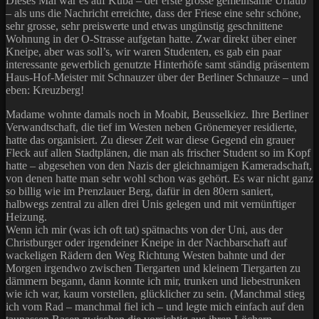
Dieses Mal war es auf Kuba – der erste grosse gemeinsame Urlaub
– als uns die Nachricht erreichte, dass der Friese eine sehr schöne,
sehr grosse, sehr preiswerte und etwas ungünstig geschnittene
Wohnung in der O-Strasse aufgetan hatte. Zwar direkt über einer
Kneipe, aber was soll’s, wir waren Studenten, es gab ein paar
interessante gewerblich genutzte Hinterhöfe samt ständig präsentem
Haus-Hof-Meister mit Schnauzer über der Berliner Schnauze – und
eben: Kreuzberg!
Madame wohnte damals noch in Moabit, Beusselkiez. Ihre Berliner
Verwandtschaft, die tief im Westen neben Grönemeyer residierte,
hatte das organisiert. Zu dieser Zeit war diese Gegend ein grauer
Fleck auf allen Stadtplänen, die man als frischer Student so im Kopf
hatte – abgesehen von den Nazis der gleichnamigen Kameradschaft,
von denen hatte man sehr wohl schon was gehört. Es war nicht ganz
so billig wie im Prenzlauer Berg, dafür in den 80ern saniert,
halbwegs zentral zu allen drei Unis gelegen und mit vernünftiger
Heizung.
Wenn ich mir (was ich oft tat) spätnachts von der Uni, aus der
Christburger oder irgendeiner Kneipe in der Nachbarschaft auf
wackeligen Rädern den Weg Richtung Westen bahnte und der
Morgen irgendwo zwischen Tiergarten und kleinem Tiergarten zu
dämmern begann, dann konnte ich mir, trunken und liebestrunken
wie ich war, kaum vorstellen, glücklicher zu sein. (Manchmal stieg
ich vom Rad – manchmal fiel ich – und legte mich einfach auf den