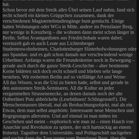
hat.
Schon bevor mit dem Streik alles Übel seinen Lauf nahm, fand sich
recht schnell ein kleines Grüppchen zusammen, dank der
verschiedenen Magisterteilstudiengänge bunt gemischt. Einige
hatten Wohnungen oder WGs in Mitte, andere im Prenzlauer Berg,
nur wenige in Kreuzberg – die wohnten dann meist schon länger in
Berlin. Selbst Avantgardisten aus Friedrichshain waren dabei;
vereinzelt gab es auch Leute aus Lichtenberger
Studentenwohnheimen, Charlottenburger Hinterhofwohnungen oder
aus Spandau. und es gab schon damals nur verschwindend wenige
Urberliner. Anfangs waren die Freundeskreise noch in Bewegung –
gerade auch durch die ganze Streik-Geschichte – aber bestimmte
Kerne bildeten sich doch recht schnell und blieben sehr lange
bestehen. Wir eroberten Berlin auf so vielfältige Art und Weise:
All das Wissen, was die Uni zu bieten hatte, selbst und gerade in
den autonomen Streik-Seminaren. All die Kultur an jeder
vergammelten Strassenenecke, an denen damals noch der alte
Ostberliner Putz abbröckelte (Lesebühnen! Schlingensief!). Die
Menschenmassen überall, mal als Beobachtungsobjekt, mal als ein
Etwas, dem man selbst angehörte. Interessante neue Menschen und
Begegnungen allerorten. Und auf einmal ist man mitten im
Geschehen und meint – euphorisch wie man ist – einen Hauch von
Anarchie und Revolution zu spüren, der sich hartnäckig an einem
festsetzt. Tagsüber dem Universitäts- und Politgeschäft nachgehen
und nachts dann die Tour runter vom Prenzlauer Berg, über die