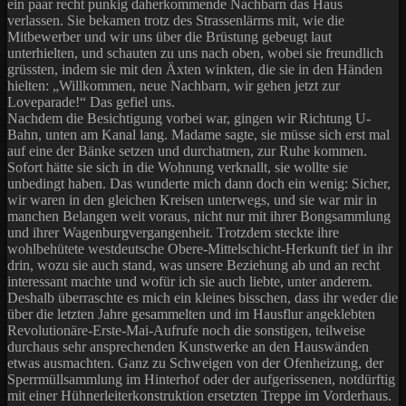
ein paar recht punkig daherkommende Nachbarn das Haus
verlassen. Sie bekamen trotz des Strassenlärms mit, wie die
Mitbewerber und wir uns über die Brüstung gebeugt laut
unterhielten, und schauten zu uns nach oben, wobei sie freundlich
grüssten, indem sie mit den Äxten winkten, die sie in den Händen
hielten: „Willkommen, neue Nachbarn, wir gehen jetzt zur
Loveparade!“ Das gefiel uns.
Nachdem die Besichtigung vorbei war, gingen wir Richtung U-
Bahn, unten am Kanal lang. Madame sagte, sie müsse sich erst mal
auf eine der Bänke setzen und durchatmen, zur Ruhe kommen.
Sofort hätte sie sich in die Wohnung verknallt, sie wollte sie
unbedingt haben. Das wunderte mich dann doch ein wenig: Sicher,
wir waren in den gleichen Kreisen unterwegs, und sie war mir in
manchen Belangen weit voraus, nicht nur mit ihrer Bongsammlung
und ihrer Wagenburgvergangenheit. Trotzdem steckte ihre
wohlbehütete westdeutsche Obere-Mittelschicht-Herkunft tief in ihr
drin, wozu sie auch stand, was unsere Beziehung ab und an recht
interessant machte und wofür ich sie auch liebte, unter anderem.
Deshalb überraschte es mich ein kleines bisschen, dass ihr weder die
über die letzten Jahre gesammelten und im Hausflur angeklebten
Revolutionäre-Erste-Mai-Aufrufe noch die sonstigen, teilweise
durchaus sehr ansprechenden Kunstwerke an den Hauswänden
etwas ausmachten. Ganz zu Schweigen von der Ofenheizung, der
Sperrmüllsammlung im Hinterhof oder der aufgerissenen, notdürftig
mit einer Hühnerleiterkonstruktion ersetzten Treppe im Vorderhaus.