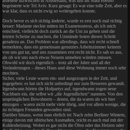
arbeitete inzwischen in Amsterdam, was uns als Stadt ebenso
begeisterte wie Tel Aviv. Kurz gesagt: Es war eine tolle Zeit, aber es
war klar, dass es nicht ewig so weitergehen konnte.
Doch bevor es sich richtig änderte, wurde es erst noch mal richtig
besser: Madame steckte mitten im Examensstress, als ich mich
entschied, vielleicht doch zurück an die Uni zu gehen und die
letzten Scheine zu machen, die Umstände boten diesen Schritt
geradezu an. Das Problem war allerdings, dass wir recht schnell
bemerkten, dass ein gemeinsam genutztes Arbeitszimmer keinem
von uns gut tat, und uns zusammen erst recht nicht. Es sah so aus,
als ob wir uns nach etwas Neuem umsehen würden müssen.
Obwohl wir doch eigentlich – trotz all der Jahre und all der
Veränderungen – dieses Haus und diese Wohnung immer noch sehr
mochten.
Sicher, viele Leute waren ein- und ausgezogen in der Zeit, und
zugegeben: es hat sich nicht unbedingt nur zum Besseren gewandt.
Irgendwann hörten die Hofpartys auf, irgendwann zogen neue
Nachbarn ein, die selbst wir „die Jugendlichen“ nannten. Von den
ursprünglichen Bewohnern – denen, die da waren als wir hier
einzogen – waren nicht mehr viele übrig, und vor allem wenige, die
zu richtigen Freunden geworden sind.
Darüber hinaus, wenn man ehrlich ist: Nach zehn Berliner Wintern,
einige davon mit sibirischen Ausmaßen, reicht es auch mal mit der
Kohlenheizung. Wobei es gar nicht die Öfen oder das Heizen oder