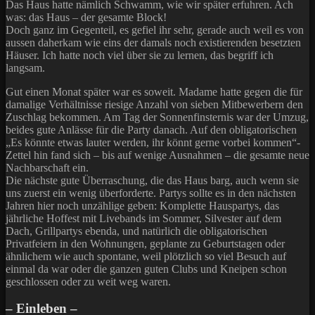
Das Haus hatte nämlich Schwamm, wie wir später erfuhren. Ach
was: das Haus – der gesamte Block!
Doch ganz im Gegenteil, es gefiel ihr sehr, gerade auch weil es von
aussen daherkam wie eins der damals noch existierenden besetzten
Häuser. Ich hatte noch viel über sie zu lernen, das begriff ich
langsam.
Gut einen Monat später war es soweit. Madame hatte gegen die für
damalige Verhältnisse riesige Anzahl von sieben Mitbewerbern den
Zuschlag bekommen. Am Tag der Sonnenfinsternis war der Umzug,
beides gute Anlässe für die Party danach. Auf den obligatorischen
„Es könnte etwas lauter werden, ihr könnt gerne vorbei kommen“-
Zettel hin fand sich – bis auf wenige Ausnahmen – die gesamte neue
Nachbarschaft ein.
Die nächste gute Überraschung, die das Haus barg, auch wenn sie
uns zuerst ein wenig überforderte. Partys sollte es in den nächsten
Jahren hier noch unzählige geben: Komplette Hauspartys, das
jährliche Hoffest mit Livebands im Sommer, Silvester auf dem
Dach, Grillpartys ebenda, und natürlich die obligatorischen
Privatfeiern in den Wohnungen, geplante zu Geburtstagen oder
ähnlichem wie auch spontane, weil plötzlich so viel Besuch auf
einmal da war oder die ganzen guten Clubs und Kneipen schon
geschlossen oder zu weit weg waren.
– Einleben –