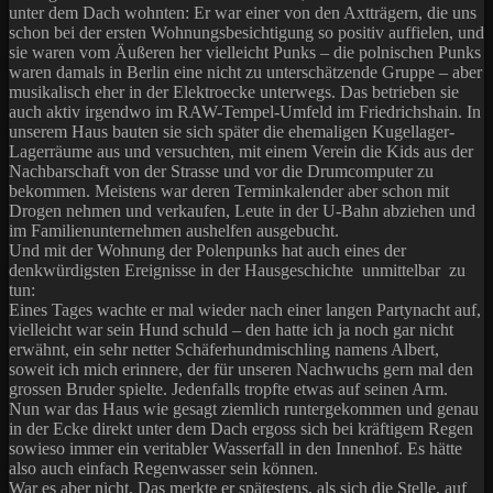
unter dem Dach wohnten: Er war einer von den Axtträgern, die uns
schon bei der ersten Wohnungsbesichtigung so positiv auffielen, und
sie waren vom Äußeren her vielleicht Punks – die polnischen Punks
waren damals in Berlin eine nicht zu unterschätzende Gruppe – aber
musikalisch eher in der Elektroecke unterwegs. Das betrieben sie
auch aktiv irgendwo im RAW-Tempel-Umfeld im Friedrichshain. In
unserem Haus bauten sie sich später die ehemaligen Kugellager-
Lagerräume aus und versuchten, mit einem Verein die Kids aus der
Nachbarschaft von der Strasse und vor die Drumcomputer zu
bekommen. Meistens war deren Terminkalender aber schon mit
Drogen nehmen und verkaufen, Leute in der U-Bahn abziehen und
im Familienunternehmen aushelfen ausgebucht.
Und mit der Wohnung der Polenpunks hat auch eines der
denkwürdigsten Ereignisse in der Hausgeschichte unmittelbar zu
tun:
Eines Tages wachte er mal wieder nach einer langen Partynacht auf,
vielleicht war sein Hund schuld – den hatte ich ja noch gar nicht
erwähnt, ein sehr netter Schäferhundmischling namens Albert,
soweit ich mich erinnere, der für unseren Nachwuchs gern mal den
grossen Bruder spielte. Jedenfalls tropfte etwas auf seinen Arm.
Nun war das Haus wie gesagt ziemlich runtergekommen und genau
in der Ecke direkt unter dem Dach ergoss sich bei kräftigem Regen
sowieso immer ein veritabler Wasserfall in den Innenhof. Es hätte
also auch einfach Regenwasser sein können.
War es aber nicht. Das merkte er spätestens, als sich die Stelle, auf