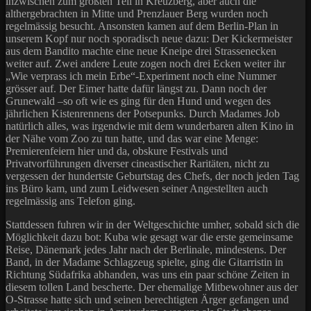
inzwischen zum größten Teil in Kreuzberg, aber auch die
althergebrachten in Mitte und Prenzlauer Berg wurden noch
regelmässig besucht. Ansonsten kamen auf dem Berlin-Plan in
unserem Kopf nur noch sporadisch neue dazu: Der Kickermeister
aus dem Bandito machte eine neue Kneipe drei Strassenecken
weiter auf. Zwei andere Leute zogen noch drei Ecken weiter ihr
„Wie verprass ich mein Erbe“-Experiment noch eine Nummer
grösser auf. Der Eimer hatte dafür längst zu. Dann noch der
Grunewald –so oft wie es ging für den Hund und wegen des
jährlichen Kistenrennens der Potsepunks. Durch Madames Job
natürlich alles, was irgendwie mit dem wunderbaren alten Kino in
der Nähe vom Zoo zu tun hatte, und das war eine Menge:
Premierenfeiern hier und da, obskure Festivals und
Privatvorführungen diverser cineastischer Raritäten, nicht zu
vergessen der hundertste Geburtstag des Chefs, der noch jeden Tag
ins Büro kam, und zum Leidwesen seiner Angestellten auch
regelmässig ans Telefon ging.
Stattdessen fuhren wir in der Weltgeschichte umher, sobald sich die
Möglichkeit dazu bot: Kuba wie gesagt war die erste gemeinsame
Reise, Dänemark jedes Jahr nach der Berlinale, mindestens. Der
Band, in der Madame Schlagzeug spielte, ging die Gitarristin in
Richtung Südafrika abhanden, was uns ein paar schöne Zeiten in
diesem tollen Land bescherte. Der ehemalige Mitbewohner aus der
O-Strasse hatte sich und seinen berechtigten Ärger gefangen und