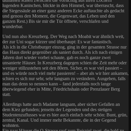
taunassen Rasen zwischen die vorsichtig aus ihren Löchern
lugenden Kaninchen, blickte in den Himmel, war überrascht, dass
die Siegessäule an einer ganz anderen Ecke auftauchte als gedacht
und genoss den Moment, die Gegenwart, das Leben und den
ganzen Rest.) Bis sie mir die Tür öffnete, verschlafen und
wunderbar.
Und nun also Kreuzberg. Der Weg nach Moabit war ähnlich weit,
der zur Uni sogar kürzer und überhaupt: Es war fantastisch.
Als ich in die Christburger einzog, ging in der gesamten Strasse nur
das Haus direkt gegenüber als saniert durch. Als ich nach einigen
Jahren dort wieder vorbei schaute, gab es noch ganze zwei
unsanierte Häuser. In Kreuzberg dagegen schien die Zeit mehr oder
weniger stillzustehen seit den 80ern. Sicher, es war viel passiert –
und es würde noch viel mehr passieren! – aber als wir hier ankamen,
schien es sich nur sehr, sehr langsam zu verändern. Ausgehen, falls
man das denn so nennen kann – fand jedenfalls noch lange
überwiegend eher in Mitte, Friedrichshain oder Prenzlauer Berg
statt.
Allerdings hatte auch Madame langsam, aber sicher Gefallen an
dem Kiez gefunden; jenseits der Legenden und des stetigen
Studentenzuflusses war es hier auch einfach sehr schön: Bunt, grün,
zentral, Kanal. Und immer mehr Bekannte, die in der Gegend
wohnten.
Ein paar Häuser die O-Strasse rauf zum Beispiel zwei, die bald zu