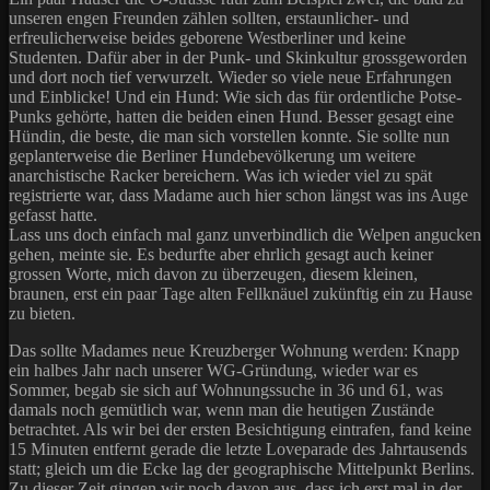
unseren engen Freunden zählen sollten, erstaunlicher- und
erfreulicherweise beides geborene Westberliner und keine
Studenten. Dafür aber in der Punk- und Skinkultur grossgeworden
und dort noch tief verwurzelt. Wieder so viele neue Erfahrungen
und Einblicke! Und ein Hund: Wie sich das für ordentliche Potse-
Punks gehörte, hatten die beiden einen Hund. Besser gesagt eine
Hündin, die beste, die man sich vorstellen konnte. Sie sollte nun
geplanterweise die Berliner Hundebevölkerung um weitere
anarchistische Racker bereichern. Was ich wieder viel zu spät
registrierte war, dass Madame auch hier schon längst was ins Auge
gefasst hatte.
Lass uns doch einfach mal ganz unverbindlich die Welpen angucken
gehen, meinte sie. Es bedurfte aber ehrlich gesagt auch keiner
grossen Worte, mich davon zu überzeugen, diesem kleinen,
braunen, erst ein paar Tage alten Fellknäuel zukünftig ein zu Hause
zu bieten.
Das sollte Madames neue Kreuzberger Wohnung werden: Knapp
ein halbes Jahr nach unserer WG-Gründung, wieder war es
Sommer, begab sie sich auf Wohnungssuche in 36 und 61, was
damals noch gemütlich war, wenn man die heutigen Zustände
betrachtet. Als wir bei der ersten Besichtigung eintrafen, fand keine
15 Minuten entfernt gerade die letzte Loveparade des Jahrtausends
statt; gleich um die Ecke lag der geographische Mittelpunkt Berlins.
Zu dieser Zeit gingen wir noch davon aus, dass ich erst mal in der