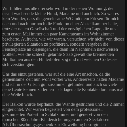
Wir fühlten uns alle drei sehr wohl in der neuen Wohnung: der
rasant wachsende kleine Hund, Madame und auch ich. So war es
kein Wunder, dass die gemeinsame WG mit dem Friesen für mich
nach und nach nur noch die Funktion einer Abstellkammer hatte,
trotz der netten Gesellschaft und der vorzüglichen Lage, die uns
zum ersten Mai immer ein paar Kamerateams im Wohnzimmer
bescherte. Aufrecht, wie wir waren, versuchten wir nicht, von dieser
privilegierten Situation zu profitieren, sondern vergaben die
Fensterplätze an diejenigen, die dann im Nachhinein nachweisen
wollten, wie die schlecht getarnte Staatsgewalt die brennenden
Mülltonnen aus den Hinterhöfen zog und mit welchen Codes sie
sich verständigten.
Uns das einzugestehen, war auf die eine Art unschön, da die
gemeinsame Zeit nun wohl vorbei war. Andererseits hatten Madame
und ich in der Gitsch gut zusammen gefunden und auch so viele
neue Leute kennen zu lernen – da lagen alte Kontakte durchaus mal
eine Weile brach.
Der Balkon wurde bepflanzt, die Wände gestrichen und die Zimmer
eingerichtet. Wir waren begeistert von dem professionell
gezimmerten Podest im Schlafzimmer und genervt von den
morschen 80er-Jahre-Kindersicherungen an den Steckdosen.
Als Überraschungsgeschenk zur Einweihung besorgte ich