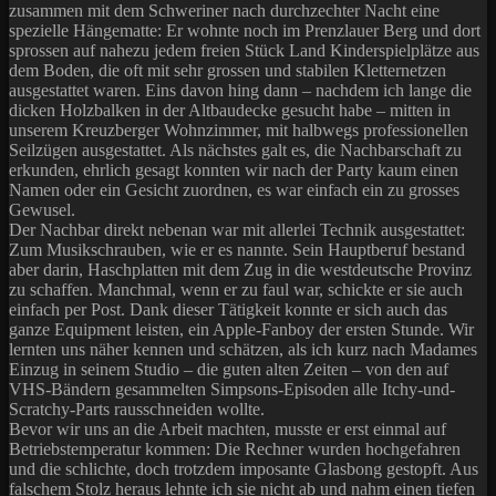
zusammen mit dem Schweriner nach durchzechter Nacht eine
spezielle Hängematte: Er wohnte noch im Prenzlauer Berg und dort
sprossen auf nahezu jedem freien Stück Land Kinderspielplätze aus
dem Boden, die oft mit sehr grossen und stabilen Kletternetzen
ausgestattet waren. Eins davon hing dann – nachdem ich lange die
dicken Holzbalken in der Altbaudecke gesucht habe – mitten in
unserem Kreuzberger Wohnzimmer, mit halbwegs professionellen
Seilzügen ausgestattet. Als nächstes galt es, die Nachbarschaft zu
erkunden, ehrlich gesagt konnten wir nach der Party kaum einen
Namen oder ein Gesicht zuordnen, es war einfach ein zu grosses
Gewusel.
Der Nachbar direkt nebenan war mit allerlei Technik ausgestattet:
Zum Musikschrauben, wie er es nannte. Sein Hauptberuf bestand
aber darin, Haschplatten mit dem Zug in die westdeutsche Provinz
zu schaffen. Manchmal, wenn er zu faul war, schickte er sie auch
einfach per Post. Dank dieser Tätigkeit konnte er sich auch das
ganze Equipment leisten, ein Apple-Fanboy der ersten Stunde. Wir
lernten uns näher kennen und schätzen, als ich kurz nach Madames
Einzug in seinem Studio – die guten alten Zeiten – von den auf
VHS-Bändern gesammelten Simpsons-Episoden alle Itchy-und-
Scratchy-Parts rausschneiden wollte.
Bevor wir uns an die Arbeit machten, musste er erst einmal auf
Betriebstemperatur kommen: Die Rechner wurden hochgefahren
und die schlichte, doch trotzdem imposante Glasbong gestopft. Aus
falschem Stolz heraus lehnte ich sie nicht ab und nahm einen tiefen