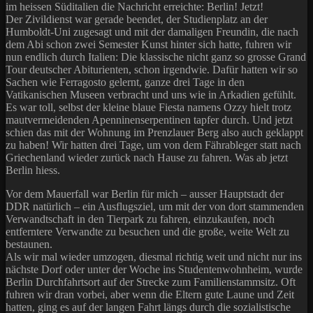
im heissen Süditalien die Nachricht erreichte: Berlin! Jetzt!
Der Zivildienst war gerade beendet, der Studienplatz an der
Humboldt-Uni zugesagt und mit der damaligen Freundin, die nach
dem Abi schon zwei Semester Kunst hinter sich hatte, fuhren wir
nun endlich durch Italien: Die klassische nicht ganz so grosse Grand
Tour deutscher Abiturienten, schon irgendwie. Dafür hatten wir so
Sachen wie Ferragosto gelernt, ganze drei Tage in den
Vatikanischen Museen verbracht und uns wie in Arkadien gefühlt.
Es war toll, selbst der kleine blaue Fiesta namens Ozzy hielt trotz
mautvermeidenden Apenninenserpentinen tapfer durch. Und jetzt
schien das mit der Wohnung im Prenzlauer Berg also auch geklappt
zu haben! Wir hatten drei Tage, um von dem Fährableger statt nach
Griechenland wieder zurück nach Hause zu fahren. Was ab jetzt
Berlin hiess.
Vor dem Mauerfall war Berlin für mich – ausser Hauptstadt der
DDR natürlich – ein Ausflugsziel, um mit der von dort stammenden
Verwandtschaft in den Tierpark zu fahren, einzukaufen, noch
entferntere Verwandte zu besuchen und die große, weite Welt zu
bestaunen.
Als wir mal wieder umzogen, diesmal richtig weit und nicht nur ins
nächste Dorf oder unter der Woche ins Studentenwohnheim, wurde
Berlin Durchfahrtsort auf der Strecke zum Familienstammsitz. Oft
fuhren wir dran vorbei, aber wenn die Eltern gute Laune und Zeit
hatten, ging es auf der langen Fahrt längs durch die sozialistische