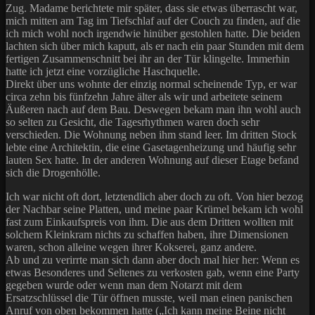
Zug. Madame berichtete mir später, dass sie etwas überrascht war,
mich mitten am Tag im Tiefschlaf auf der Couch zu finden, auf die
ich mich wohl noch irgendwie hinüber gestohlen hatte. Die beiden
lachten sich über mich kaputt, als er nach ein paar Stunden mit dem
fertigen Zusammenschnitt bei ihr an der Tür klingelte. Immerhin
hatte ich jetzt eine vorzügliche Haschquelle.
Direkt über uns wohnte der einzig normal scheinende Typ, er war
circa zehn bis fünfzehn Jahre älter als wir und arbeitete seinem
Äußeren nach auf dem Bau. Deswegen bekam man ihn wohl auch
so selten zu Gesicht, die Tagesrhythmen waren doch sehr
verschieden. Die Wohnung neben ihm stand leer. Im dritten Stock
lebte eine Architektin, die eine Gasetagenheizung und häufig sehr
lauten Sex hatte. In der anderen Wohnung auf dieser Etage befand
sich die Drogenhölle.
Ich war nicht oft dort, letztendlich aber doch zu oft. Von hier bezog
der Nachbar seine Platten, und meine paar Krümel bekam ich wohl
fast zum Einkaufspreis von ihm. Die aus dem Dritten wollten mit
solchem Kleinkram nichts zu schaffen haben, ihre Dimensionen
waren, schon alleine wegen ihrer Kokserei, ganz andere.
Ab und zu verirrte man sich dann aber doch mal hier her: Wenn es
etwas Besonderes und Seltenes zu verkosten gab, wenn eine Party
gegeben wurde oder wenn man dem Notarzt mit dem
Ersatzschlüssel die Tür öffnen musste, weil man einen panischen
Anruf von oben bekommen hatte („Ich kann meine Beine nicht