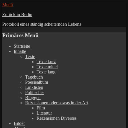
Menü
Zurück in Berlin
Protokoll eines ständig scheiternden Lebens
Primäres Menü
Zum
Startseite
Inhalt
Inhalte
springen
Texte
Texte kurz
Texte mittel
Texte lang
Tagebuch
Poesiealbum
Linklisten
Politisches
Bloggen
Rezensionen oder sowas in der Art
Film
Literatur
Rezensionen Diverses
Bilder