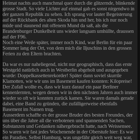
Heimat nachts auch manchmal quer durch die glitzernde, blinkende
grosse Stadt. So viele Lichter auf einmal gab es sonst nirgendwo in
der ganzen Republik zu sehen. Ich sprang vor lauter Begeisterung
auf der Rückbank des alten Skoda hin und her, bis ich nur noch
müde und staunend mit offenem Mund da saß, als die
Brandenburger Dunkelheit uns wieder langsam umhüllte, draussen
auf der F96.
Noch eine Weile später, immer noch Kind, war Berlin für ein paar
Sommer lang der Ort, von dem mich die Iljuschins in den grossen
Ferien zu den Eltern brachten.
Da war es nur naheliegend, nicht nur geographisch, dass das erste
Westgeld natürlich auch in Westberlin abgeholt und ausgegeben
wurde: Doppelkassettenrekorder! Später dann soviel skurrile
Klamotten, wie wir uns im Basement kaufen konnten: Kilopreise!
Der Zufall wollte es, dass wir kurz darauf ein paar Berliner
kennenlernten, wegen denen wir in den nächsten Jahren auch immer
wieder so oft wir konnten zurück kamen. Sie waren damals gerade
dabei, eine Band zu gründen, die zufälligerweise ebenfalls
Basement im Namen trug.
Ausserdem schaffte es der grosse Bruder des besten Freundes, der
uns über die Jahre all die verbotenen und spannenden Sachen,
Substanzen und Gedanken nähergebracht hatte, nach Weissensee.
So waren wir fast jedes Wochenende in der Oberstufe hier: Es war
ein Paradies. Selbst Hamburg, was ungefähr gleich weit weg war,