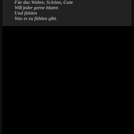
Für das Wahre, Schöne, Gute
Will jeder gerne bluten
Und fühlen
Was es zu fühlen gibt.