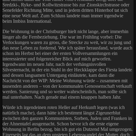
Sredzki-, Ryke- und Kollwitzstrasse bis zur Zionskirchstrasse oder
Senefelder Richtung Mitte, und in jedem dritten Hinterhof tat sich
eine neue Welt auf. Zum Schluss landete man immer irgendwie
beim Imbiss International.
Die Wohnung in der Christburger hielt nicht lange, aber immerhin
länger als die Fernbeziehung. Die war im Frühling vorbei: Die
Verlockungen waren zu gross, die Strecke zu weit, wir zu jung und
das neue Leben zu fordernd. Wie ich später herausfand, wurde auch
schon im Herbst bei einer der ersten Vollversammlungen ein
interessierter und folgenreicher Blick auf mich geworfen.
Irgendwann im neuen Jahr, nach der verhängnisvollen
Silvesternacht, in der ein Stuhl in der Heckklappe des Fiesta landete
und dessen langsamen Untergang einläutete, kam dann die
Nachricht von der WIP: Meine Wohnung würde – zusammen mit
tausenden anderen – von der kommunalen Genossenschaft verkauft
werden. Sanierung und so weiter wahrscheinlich, man sollte sich
mal unterhalten. Nach gerade mal einem knappen halben Jahr.
Würde ich irgendeinen roten Heller auf Herkunft legen (was ich
natürlich mache), dann hätte ich bestimmt längst Zigeunerblut
zwischen den ganzen Kommunisten, Sorben, Juden und Franken in
der Ahnentafel ausgemacht. Schon bevor ich die erste eigene
Wohnung in Berlin bezog, bin ich gut ein Dutzend Mal umgezogen.
Einerseits lag das an dem unsteten Lebenswandel der Mutter, doch