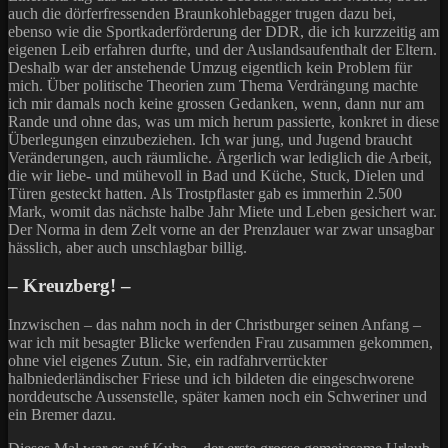
auch die dörferfressenden Braunkohlebagger trugen dazu bei,
ebenso wie die Sportkaderförderung der DDR, die ich kurzzeitig am
eigenen Leib erfahren durfte, und der Auslandsaufenthalt der Eltern.
Deshalb war der anstehende Umzug eigentlich kein Problem für
mich. Über politische Theorien zum Thema Verdrängung machte
ich mir damals noch keine grossen Gedanken, wenn, dann nur am
Rande und ohne das, was um mich herum passierte, konkret in diese
Überlegungen einzubeziehen. Ich war jung, und Jugend braucht
Veränderungen, auch räumliche. Ärgerlich war lediglich die Arbeit,
die wir liebe- und mühevoll in Bad und Küche, Stuck, Dielen und
Türen gesteckt hatten. Als Trostpflaster gab es immerhin 2.500
Mark, womit das nächste halbe Jahr Miete und Leben gesichert war.
Der Norma in dem Zelt vorne an der Prenzlauer war zwar unsagbar
hässlich, aber auch unschlagbar billig.
– Kreuzberg! –
Inzwischen – das nahm noch in der Christburger seinen Anfang –
war ich mit besagter Blicke werfenden Frau zusammen gekommen,
ohne viel eigenes Zutun. Sie, ein radfahrverrückter
halbniederländischer Friese und ich bildeten die eingeschworene
norddeutsche Aussenstelle, später kamen noch ein Schweriner und
ein Bremer dazu.