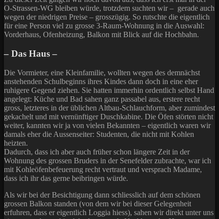
O-Strassen-WG bleiben würde, trotzdem suchten wir – gerade auch
wegen der niedrigen Preise – grosszügig. So rutschte die eigentlich
für eine Person viel zu grosse 3-Raum-Wohnung in die Auswahl:
Vorderhaus, Ofenheizung, Balkon mit Blick auf die Hochbahn.
– Das Haus –
Die Vormieter, eine Kleinfamilie, wollten wegen des demnächst
anstehenden Schulbeginns ihres Kindes dann doch in eine eher
ruhigere Gegend ziehen. Sie hatten immerhin ordentlich selbst Hand
angelegt: Küche und Bad sahen ganz passabel aus, erstere recht
gross, letzteres in der üblichen Altbau-Schlauchform, aber zumindest
gekachelt und mit vernünftiger Duschkabine. Die Öfen störten nicht
weiter, kannten wir ja von vielen Bekannten – eigentlich waren wir
damals eher die Aussenseiter: Studenten, die nicht mit Kohlen
heizten.
Dadurch, dass ich aber auch früher schon längere Zeit in der
Wohnung des grossen Bruders in der Senefelder zubrachte, war ich
mit Kohleöfenbefeuerung recht vertraut und versprach Madame,
dass ich ihr das gerne beibringen würde.
Als wir bei der Besichtigung dann schliesslich auf dem schönen
grossen Balkon standen (von dem wir bei dieser Gelegenheit
erfuhren, dass er eigentlich Loggia hiess), sahen wir direkt unter uns