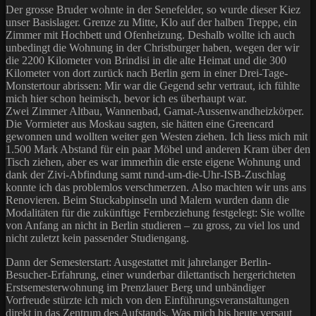
Der grosse Bruder wohnte in der Senefelder, so wurde dieser Kiez
unser Basislager. Grenze zu Mitte, Klo auf der halben Treppe, ein
Zimmer mit Hochbett und Ofenheizung. Deshalb wollte ich auch
unbedingt die Wohnung in der Christburger haben, wegen der wir
die 2200 Kilometer von Brindisi in die alte Heimat und die 300
Kilometer von dort zurück nach Berlin gern in einer Drei-Tage-
Monstertour abrissen: Mir war die Gegend sehr vertraut, ich fühlte
mich hier schon heimisch, bevor ich es überhaupt war.
Zwei Zimmer Altbau, Wannenbad, Gamat-Aussenwandheizkörper.
Die Vormieter aus Moskau sagten, sie hätten eine Greencard
gewonnen und wollten weiter gen Westen ziehen. Ich liess mich mit
1.500 Mark Abstand für ein paar Möbel und anderen Kram über den
Tisch ziehen, aber es war immerhin die erste eigene Wohnung und
dank der Zivi-Abfindung samt rund-um-die-Uhr-ISB-Zuschlag
konnte ich das problemlos verschmerzen. Also machten wir uns ans
Renovieren. Beim Stuckabpinseln und Malern wurden dann die
Modalitäten für die zukünftige Fernbeziehung festgelegt: Sie wollte
von Anfang an nicht in Berlin studieren – zu gross, zu viel los und
nicht zuletzt kein passender Studiengang.
Dann der Semesterstart: Ausgestattet mit jahrelanger Berlin-
Besucher-Erfahrung, einer wunderbar dilettantisch hergerichteten
Erstsemesterwohnung im Prenzlauer Berg und unbändiger
Vorfreude stürzte ich mich von den Einführungsveranstaltungen
direkt in das Zentrum des Aufstands. Was mich bis heute versaut