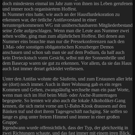
doch mindestens einmal im Jahr zum von ihnen ins Leben gerufenen
und immer noch organisiertem Hoffest.
In Nummer eins hatte, wie auch an der Hausflurdekoration zu
erkennen war, der örtliche Antifavorstand in einer
heruntergekommenen WG mit unüberschaubarem Mitgliederbestand
seine Zelte aufgeschlagen. Wenn man die Leute aus Nummer zwei
sehen wollte, ging man zum alljährlichen Hoffest. Bei denen aus
Nummer eins brauchte man nur die Pressekonferenzen nach den
1.Mai- oder sonstigen obligatorischen Kreuzberger Demos
anschauen und schon sah man sie auf dem Podium, da half auch
kein Dreieckstuch vorm Gesicht, selbst mit der Sonnenbrille und
dem Basecap waren sie gut zu erkennen. Vor allem, da sie das Haus
auch fast immer derart gekleidet verliessen.
Unter den Antifas wohnte die Säuferin, und zum Erstaunen aller lebt
sie (dort) noch immer. Auch in ihrer Wohnung gab es ein reges
Kommen und Gehen, zwangsläufig wechselte man ein paar Worte,
wenn man sich im Hof beim Müll- oder Asche-Runtertragen
begegnete. So lernten wir also auch die lokale Alkoholiker-Gang
kennen, die sich meist vorne am U-Bahn-Kiosk draussen auf den
Bänken traf und dort ihrem Tagesgeschäft nachging. Sie soffen so
lange es ging unter freiem Himmel und immer in einer großen
Gruppe.
Irgendwann wurde offensichtlich, dass der Typ, der gleichzeitig in
zwei Richtungen schaute, und das fast immer mit einem irren Blick,