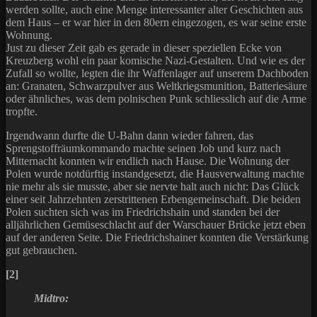
werden sollte, auch eine Menge interessanter alter Geschichten aus
dem Haus – er war hier in den 80ern eingezogen, es war seine erste
Wohnung.
Just zu dieser Zeit gab es gerade in dieser speziellen Ecke von
Kreuzberg wohl ein paar komische Nazi-Gestalten. Und wie es der
Zufall so wollte, legten die ihr Waffenlager auf unserem Dachboden
an: Granaten, Schwarzpulver aus Weltkriegsmunition, Batteriesäure
oder ähnliches, was dem polnischen Punk schliesslich auf die Arme
tropfte.
Irgendwann durfte die U-Bahn dann wieder fahren, das
Sprengstoffräumkommando machte seinen Job und kurz nach
Mitternacht konnten wir endlich nach Hause. Die Wohnung der
Polen wurde notdürftig instandgesetzt, die Hausverwaltung machte
nie mehr als sie musste, aber sie nervte halt auch nicht: Das Glück
einer seit Jahrzehnten zerstrittenen Erbengemeinschaft. Die beiden
Polen suchten sich was im Friedrichshain und standen bei der
alljährlichen Gemüseschlacht auf der Warschauer Brücke jetzt eben
auf der anderen Seite. Die Friedrichshainer konnten die Verstärkung
gut gebrauchen.
[2]
Midtro: