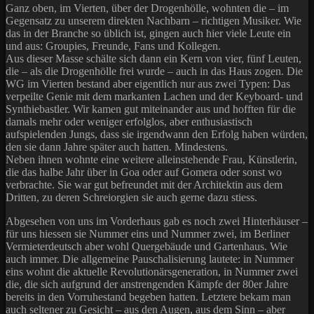
Ganz oben, im Vierten, über der Drogenhölle, wohnten die – im
Gegensatz zu unserem direkten Nachbarn – richtigen Musiker. Wie
das in der Branche so üblich ist, gingen auch hier viele Leute ein
und aus: Groupies, Freunde, Fans und Kollegen.
Aus dieser Masse schälte sich dann ein Kern von vier, fünf Leuten,
die – als die Drogenhölle frei wurde – auch in das Haus zogen. Die
WG im Vierten bestand aber eigentlich nur aus zwei Typen: Das
verpeilte Genie mit dem markanten Lachen und der Keyboard- und
Synthiebastler. Wir kamen gut miteinander aus und hofften für die
damals mehr oder weniger erfolglos, aber enthusiastisch
aufspielenden Jungs, dass sie irgendwann den Erfolg haben würden,
den sie dann Jahre später auch hatten. Mindestens.
Neben ihnen wohnte eine weitere alleinstehende Frau, Künstlerin,
die das halbe Jahr über in Goa oder auf Gomera oder sonst wo
verbrachte. Sie war gut befreundet mit der Architektin aus dem
Dritten, zu deren Schreiorgien sie auch gerne dazu stiess.
Abgesehen von uns im Vorderhaus gab es noch zwei Hinterhäuser –
für uns hiessen sie Nummer eins und Nummer zwei, im Berliner
Vermieterdeutsch aber wohl Quergebäude und Gartenhaus. Wie
auch immer. Die allgemeine Pauschalisierung lautete: in Nummer
eins wohnt die aktuelle Revolutionärsgeneration, in Nummer zwei
die, die sich aufgrund der anstrengenden Kämpfe der 80er Jahre
bereits in den Vorruhestand begeben hatten. Letztere bekam man
auch seltener zu Gesicht – aus den Augen, aus dem Sinn – aber