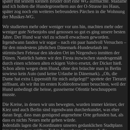
später mit seinem kleinen Bruder dort eine WG aufmachte. Madame
und ich holten die Hundegrosseltern aus der O-Strasse ins Haus,
später zog noch ein weiteres befreundetes Pärchen in die Wohnung
der Musiker-WG.
Wir studierten mehr oder weniger vor uns hin, machten mehr oder
weniger gute Nebenjobs und genossen so gut es ging unsere besten
Jahre. Der Hund war viel zu schnell erwachsen geworden.
Irgendwann fanden wir sogar – nach ein paar handvoll Versuchen –
für den mindestens jährlichen Dänemark-Hundeurlaub im
stürmischen Februar den idealen Ort im Nirgendwo inmitten der
Dünen. Natürlich hatten wir den Fiesta inzwischen standesgemäß
durch einen schönen alten eckigen Volvo ersetzt, der Dicker hieß.
Schon allein wegen dem Hund, ohne den bräuchte man in Berlin
sowieso kein Auto (und keine Urlaube in Dänemark). „Oh, die
Dame hat extra Lippenstift für mich aufgelegt!“ spottete der Tierarzt
süffisant, als wir ihn im ersten Kohleofenwinter besuchten, weil der
Hund unbedingt die heisse, gusseiserne Ofentür beschnuppern
musste.
Die Kreise, in denen wir uns bewegten, wurden immer kleiner, der
Kiez und auch Berlin sind irgendwann durcherkundet, was eher
daran liegt, dass man genügend angenehme Orte gefunden hat, als
dass es nichts Neues mehr geben würde.
Jedenfalls lagen die Koordinaten unseres gedanklichen Stadtplans