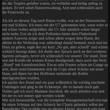
die die Tropfen gefallen waren, rot verfärbte und heftig anfing zu
jucken. Er rief sofort Hausverwaltung, Arzt und schliesslich auch
die Feuerwehr an.
Als ich an diesem Tag nach Hause wollte, war an der Strassenecke
erst mal Schluss. Ich muss mit der U7 gekommen sein, sonst wäre es
mir schon vorher aufgefallen: die U1 fuhr nämlich schon längst
nicht mehr. Erst als ich dem Polizisten hinter dem Flatterband
meinen Ausweis zeigte und schon allein wegen dem Hund, der
alleine in der Wohnung war, unbedingt darauf bestand, noch mal ins
Haus zu gehen, sagte der nur kurz „Na gut, aber schnell“ und schien
wirklich besorgt dabei. Ich durfte den Spruch noch an drei weiteren
Sperren aufsagen, bevor ich schliesslich vor unserer Tür stand. Dort
war mit Kreide ein weisses Kreuz draufgemalt, dazu noch das Wort
„Hund“ mit Ausrufezeichen. Etwas sehr Ernstes schien im Gange zu
sein, denn sonst kümmerten sich die Cops einen Scheiss um unser
Haus, seit ihnen bei den Hoffesten mehrmals die Reifen
durchgestochen wurden.
Ich packte den Hund und ein paar willkürlich für wichtig erachtete
Unterlagen und ging in die Eckkneipe, die es damals noch gab.
Vorher gab ich noch Madame bescheid, die auch arbeiten war und
bei der es wie immer spät werden würde.
Wie sich herausstellte, war die komplette Hausgemeinschaft erst mal
für einen Schnaps auf den Schreck bei Charly gelandet, selbst der
Bauarbeiter. Der erzählte uns an diesem Abend, der noch sehr lang