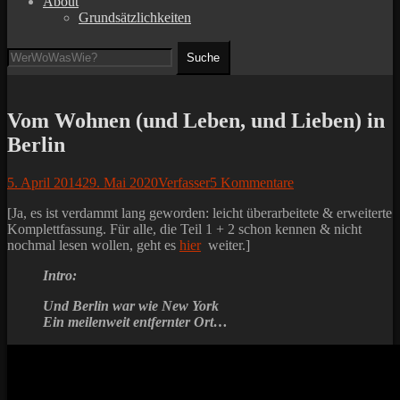
About
Grundsätzlichkeiten
Suchen
Suche
nach:
Vom Wohnen (und Leben, und Lieben) in
Berlin
Posted
Autor
5. April 2014
29. Mai 2020
Verfasser
5 Kommentare
on
[Ja, es ist verdammt lang geworden: leicht überarbeitete & erweiterte
Komplettfassung. Für alle, die Teil 1 + 2 schon kennen & nicht
nochmal lesen wollen, geht es
hier
weiter.]
Intro:
Und Berlin war wie New York
Ein meilenweit entfernter Ort…