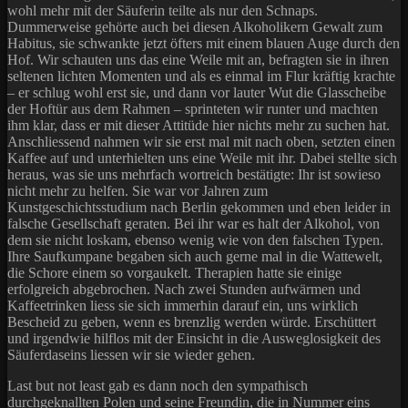
wohl mehr mit der Säuferin teilte als nur den Schnaps.
Dummerweise gehörte auch bei diesen Alkoholikern Gewalt zum
Habitus, sie schwankte jetzt öfters mit einem blauen Auge durch den
Hof. Wir schauten uns das eine Weile mit an, befragten sie in ihren
seltenen lichten Momenten und als es einmal im Flur kräftig krachte
– er schlug wohl erst sie, und dann vor lauter Wut die Glasscheibe
der Hoftür aus dem Rahmen – sprinteten wir runter und machten
ihm klar, dass er mit dieser Attitüde hier nichts mehr zu suchen hat.
Anschliessend nahmen wir sie erst mal mit nach oben, setzten einen
Kaffee auf und unterhielten uns eine Weile mit ihr. Dabei stellte sich
heraus, was sie uns mehrfach wortreich bestätigte: Ihr ist sowieso
nicht mehr zu helfen. Sie war vor Jahren zum
Kunstgeschichtsstudium nach Berlin gekommen und eben leider in
falsche Gesellschaft geraten. Bei ihr war es halt der Alkohol, von
dem sie nicht loskam, ebenso wenig wie von den falschen Typen.
Ihre Saufkumpane begaben sich auch gerne mal in die Wattewelt,
die Schore einem so vorgaukelt. Therapien hatte sie einige
erfolgreich abgebrochen. Nach zwei Stunden aufwärmen und
Kaffeetrinken liess sie sich immerhin darauf ein, uns wirklich
Bescheid zu geben, wenn es brenzlig werden würde. Erschüttert
und irgendwie hilflos mit der Einsicht in die Ausweglosigkeit des
Säuferdaseins liessen wir sie wieder gehen.
Last but not least gab es dann noch den sympathisch
durchgeknallten Polen und seine Freundin, die in Nummer eins