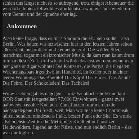
schien uns längst nicht so so aufregend, trotz einiger Abenteuer, die
wir dort erlebten. Obwohl es norddeutsch war, was uns wiederum
vom Gemüt und der Sprache eher lag.
– Ankommen –
Also keine Frage, dass es für’s Studium die HU sein sollte – also
Berlin. Was hatten wir inzwischen hier in den letzten Jahren schon
alles erlebt, ausprobiert und kennengelernt! Die wilden 90er,
manchmal sogar mit elektronischer Musik, da kam man kaum drum
rum zu dieser Zeit. Und wie toll würde das erst werden, wenn man
hier ganz und gar wohnte! Die Konzerte, die Partys, die illegalen
Wochentagsbars irgendwo im Hinterhof, im Keller oder in einer
leeren Wohnung. Das Bandito! Die Köpi! Der Eimer! Das Acud!
Die Fehre! Der Schokoladen! Das Tacheles!
Wo wir lebten gab es dagegen – trotz Fachhochschule und laut
DDR-Statistik festgestellten 77.000 Einwohnern – ganze zwei
halbwegs passable Kneipen. Zum Tanzen fuhr man in die
nächstgelegene Uni-Stadt, weil: Man wollte ja keine Chartmusik
hören, sondern mindestens Indie, besser Punk oder Ska. Es wurde
also höchste Zeit für die Metropole: Kindheit in Lausitzer
Heidewäldern, Jugend an der Küste, und nun endlich Berlin – das
war nur logisch.