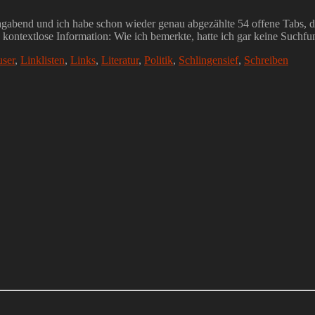
tagabend und ich habe schon wieder genau abgezählte 54 offene Tabs, di
e kontextlose Information: Wie ich bemerkte, hatte ich gar keine Suchfu
user
,
Linklisten
,
Links
,
Literatur
,
Politik
,
Schlingensief
,
Schreiben