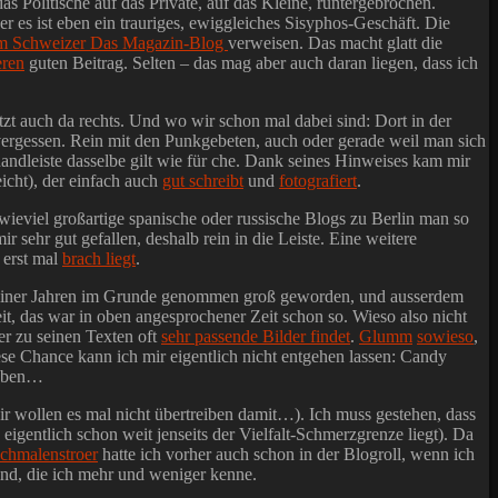
das Politische auf das Private, auf das Kleine, runtergebrochen.
 es ist eben ein trauriges, ewiggleiches Sisyphos-Geschäft. Die
em Schweizer Das Magazin-Blog
verweisen. Das macht glatt die
eren
guten Beitrag. Selten – das mag aber auch daran liegen, dass ich
etzt auch da rechts. Und wo wir schon mal dabei sind: Dort in der
z vergessen. Rein mit den Punkgebeten, auch oder gerade weil man sich
 Randleiste dasselbe gilt wie für che. Dank seines Hinweises kam mir
icht), der einfach auch
gut schreibt
und
fotografiert
.
 wieviel großartige spanische oder russische Blogs zu Berlin man so
mir sehr gut gefallen, deshalb rein in die Leiste. Eine weitere
 erst mal
brach liegt
.
rliner Jahren im Grunde genommen groß geworden, und ausserdem
it, das war in oben angesprochener Zeit schon so. Wieso also nicht
er zu seinen Texten oft
sehr passende Bilder findet
.
Glumm
sowieso
,
ese Chance kann ich mir eigentlich nicht entgehen lassen: Candy
haben…
wir wollen es mal nicht übertreiben damit…). Ich muss gestehen, dass
gentlich schon weit jenseits der Vielfalt-Schmerzgrenze liegt). Da
chmalenstroer
hatte ich vorher auch schon in der Blogroll, wenn ich
 sind, die ich mehr und weniger kenne.