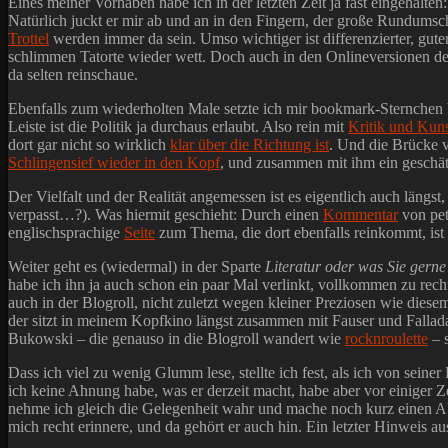
Eines meiner Vorhaben habe ich in der letzten Zeit ja fast eingehalten:
Natürlich juckt er mir ab und an in den Fingern, der große Rundumsch
Trottel
werden immer da sein. Umso wichtiger ist differenzierter, gut
schlimmen Tatorte wieder wett. Doch auch in den Onlineversionen d
da selten reinschaue.
Ebenfalls zum wiederholten Male setzte ich mir bookmark-Sternchen
Leiste ist die Politik ja durchaus erlaubt. Also rein mit
Kritik und Kun
dort gar nicht so wirklich
klar über die Richtung ist
. Und die Brücke v
Schlingensief wieder in den Kopf
, und zusammen mit ihm ein geschä
Der Vielfalt und der Realität angemessen ist es eigentlich auch längs
verpasst…?). Was hiermit geschieht: Durch einen
Kommentar
von pet
englischsprachige
Seite
zum Thema, die dort ebenfalls reinkommt, ist g
Weiter geht es (wiedermal) in der Sparte
Literatur oder was Sie gerne
habe ich ihn ja auch schon ein paar Mal verlinkt, vollkommen zu rech
auch in der Blogroll, nicht zuletzt wegen kleiner Preziosen wie dies
der sitzt in meinem Kopfkino längst zusammen mit Fauser und Fallada 
Bukowski – die genauso in die Blogroll wandert wie
rocknroulette
– 
Dass ich viel zu wenig Glumm lese, stellte ich fest, als ich von sein
ich keine Ahnung habe, was er derzeit macht, habe aber vor einiger Ze
nehme ich gleich die Gelegenheit wahr und mache noch kurz einen 
mich recht erinnere, und da gehört er auch hin. Ein letzter Hinweis 