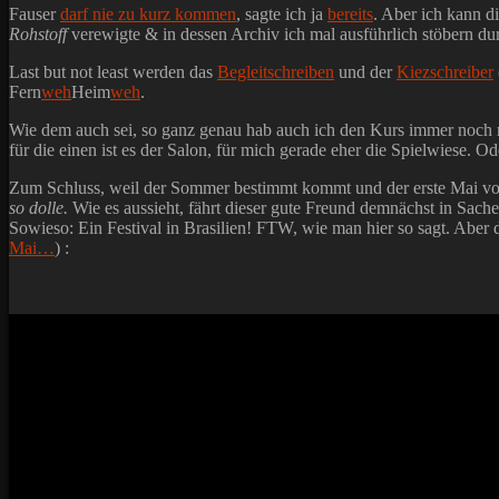
Fauser
darf nie zu kurz kommen
, sagte ich ja
bereits
. Aber ich kann di
Rohstoff
verewigte & in dessen Archiv ich mal ausführlich stöbern du
Last but not least werden das
Begleitschreiben
und der
Kiezschreiber
Fern
weh
Heim
weh
.
Wie dem auch sei, so ganz genau hab auch ich den Kurs immer noch ni
für die einen ist es der Salon, für mich gerade eher die Spielwiese. 
Zum Schluss, weil der Sommer bestimmt kommt und der erste Mai vor 
so dolle.
Wie es aussieht, fährt dieser gute Freund demnächst in Sach
Sowieso: Ein Festival in Brasilien! FTW, wie man hier so sagt. Aber d
Mai…
) :