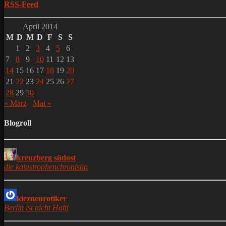
RSS-Feed
April 2014
M
D
M
D
F
S
S
1
2
3
4
5
6
7
8
9
10
11
12
13
14
15
16
17
18
19
20
21
22
23
24
25
26
27
28
29
30
« März
Mai »
Blogroll
kreuzberg südost
die katastrophenchronistin
kiezneurotiker
Berlin ist nicht Haiti