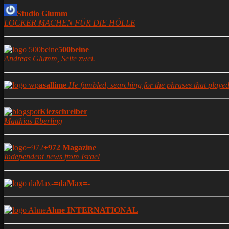
Studio Glumm
LOCKER MACHEN FÜR DIE HÖLLE
500beine
Andreas Glumm, Seite zwei.
asallime
He fumbled, searching for the phrases that played 
Kiezschreiber
Matthias Eberling
+972 Magazine
Independent news from Israel
-=daMax=-
Ahne INTERNATIONAL