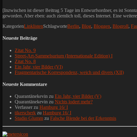
[Inzwischen ist dieser Beitrag 5 Tage im Entwurfsordner, es ist Sonn
geworden. Aber eben: auch ziemlich toll, dieses Internet. Eine weiter
Kategorien
Linklisten
Schlagworte
Berlin
,
Blog
,
Bloggen
,
Blogroll
,
Fa
Neueste Beiträge
Zitat No. 9
Street-Art-Sammelsurium (Internationale Edition) I
Zitat No. 8
Ein Jahr, vier Bilder (VI)
Fragmentarische Korrespondenz, weich und divers (XII)
Neueste Kommentare
Quarantänekevin
zu
Ein Jahr, vier Bilder (V)
Quarantänekevin
zu
Nichts lodert mehr?
Verfasser
zu
Hamburg 16/ I
tikerscherk
zu
Hamburg 16/ I
Studio Glumm
zu
Falsche Blende bei der Erkenntnis