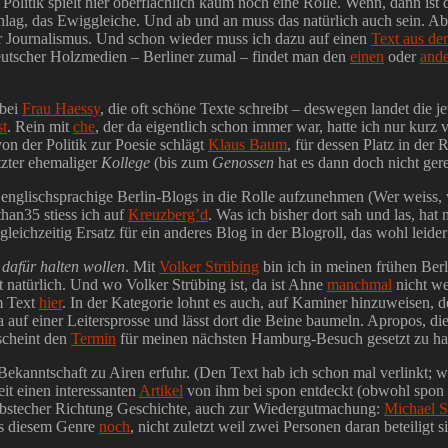
 Politik spielt hier oberflächlich kaum noch eine Rolle. Wenn, dann ist 
lag, das Ewiggleiche. Und ab und an muss das natürlich auch sein. Aber
er Journalismus. Und schon wieder muss ich dazu auf einen
Text aus d
eutscher Holzmedien – Berliner zumal – findet man den
einen
oder
and
 bei
Frau Haessy
, die oft schöne Texte schreibt – deswegen landet die j
st
. Rein mit
che
, der da eigentlich schon immer war, hatte ich nur kur
on der Politik zur Poesie schlägt
Klaus Baum
, für dessen Platz in der
tzter ehemaliger
Kollege
(bis zum
Genossen
hat es dann doch nicht gere
t, englischsprachige Berlin-Blogs in die Rolle aufzunehmen (Wer weiss,
han35 stiess ich auf
Kreuzberg’d
. Was ich bisher dort sah und las, hat 
leichzeitig Ersatz für ein anderes Blog in der Blogroll, das wohl leider
 dafür halten wollen
. Mit
Volker Strübing
bin ich in meinen frühen Be
t natürlich. Und wo Volker Strübing ist, da ist Ahne
manchmal
nicht we
em Text
hier
. In der Kategorie lohnt es auch, auf Kaminer hinzuweisen, d
auf einer Leitersprosse und lässt dort die Beine baumeln. Apropos, di
scheint den
Termin
für meinen nächsten Hamburg-Besuch gesetzt zu 
er Bekanntschaft zu Airen erfuhr. (Den Text hab ich schon mal verlinkt; 
it einen interessanten
Artikel
von ihm bei spon entdeckt (obwohl spon ei
Abstecher Richtung Geschichte, auch zur Wiedergutmachung:
Michael S
aus diesem Genre
noch
, nicht zuletzt weil zwei Personen daran beteiligt