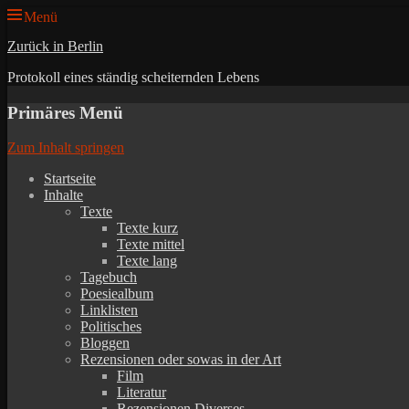
Menü
Zurück in Berlin
Protokoll eines ständig scheiternden Lebens
Primäres Menü
Zum Inhalt springen
Startseite
Inhalte
Texte
Texte kurz
Texte mittel
Texte lang
Tagebuch
Poesiealbum
Linklisten
Politisches
Bloggen
Rezensionen oder sowas in der Art
Film
Literatur
Rezensionen Diverses