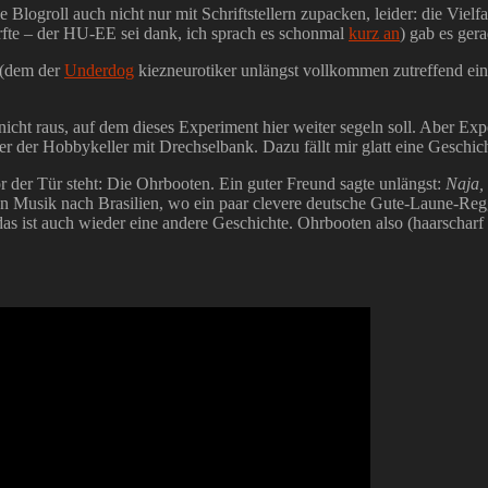
e Blogroll auch nicht nur mit Schriftstellern zupacken, leider: die Vielf
rfte – der HU-EE sei dank, ich sprach es schonmal
kurz an
) gab es ger
(dem der
Underdog
kiezneurotiker unlängst vollkommen zutreffend ei
cht raus, auf dem dieses Experiment hier weiter segeln soll. Aber Exp
Oder der Hobbykeller mit Drechselbank. Dazu fällt mir glatt eine Gesch
der Tür steht: Die Ohrbooten. Ein guter Freund sagte unlängst:
Naja, 
en Musik nach Brasilien, wo ein paar clevere deutsche Gute-Laune-Regg
as ist auch wieder eine andere Geschichte. Ohrbooten also (haarscharf 