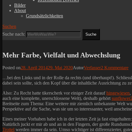
Bilder
About
Grundsätzlichkeiten
Suchen
Suche nach:
Mehr Farbe, Vielfalt und Abwechslung
Posted on
28. April 2014
29. Mai 2020
Autor
Verfasser
2 Kommentare
…bei den Links und in der Rolle da rechts (und überhaupt!). Schlies
dabei sein sollte, sich den Kopf über die inhaltliche Ausrichtung zu 
Also: Zu Recht hatte tikerscherk vor einiger Zeit darauf
hingewiesen
,
auch eine komplette, unerschlossene Welt), deshalb gehört
sunflower
Breitseite zum Thema: Eine weitere mir ziemlich unbekannte Welt wur
Perspektive auf die Sache, was sie um so interessanter, weil anschein
Eines meiner Vorhaben habe ich in der letzten Zeit ja fast eingehalten:
Natürlich juckt er mir ab und an in den Fingern, der große Rundumsch
Trottel
werden immer da sein. Umso wichtiger ist differenzierter, gut