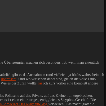
ische Überlegungen machen sich besonders gut, wenn man eigentlich
 Natürlich gibt es da Ausnahmen (und
vielleicht ja
höchstwahrscheinlich
r
überrascht
. Und wo wir schon dabei sind, gleich die volle Link-
. Wie es der Zufall wollte,
las
ich kurz vorher eine komplett andere
das Politische auf das Private, auf das Kleine, runtergebrochen.
 es ist eben ein trauriges, ewiggleiches Sisyphos-Geschäft. Die
em Schweizer Das Magazin-Blog
verweisen. Das macht glatt die