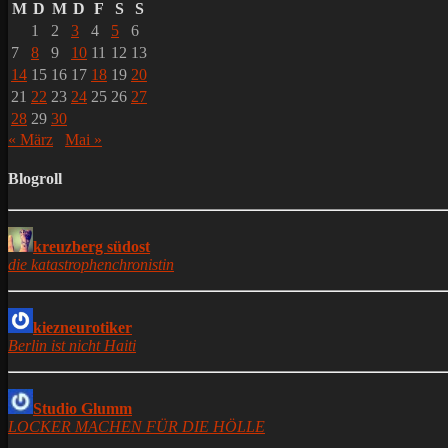
M
D
M
D
F
S
S
1
2
3
4
5
6
7
8
9
10
11
12
13
14
15
16
17
18
19
20
21
22
23
24
25
26
27
28
29
30
« März
Mai »
Blogroll
kreuzberg südost
die katastrophenchronistin
kiezneurotiker
Berlin ist nicht Haiti
Studio Glumm
LOCKER MACHEN FÜR DIE HÖLLE