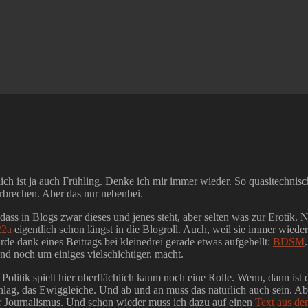
slich ist ja auch Frühling. Denke ich mir immer wieder. So quasitechn
zerbrechen. Aber das nur nebenbei.
 dass in Blogs zwar dieses und jenes steht, aber selten was zur Erotik.
22a
eigentlich schon längst in die Blogroll. Auch, weil sie immer wiede
de dank eines Beitrags bei kleinedrei gerade etwas aufgehellt:
BDSM
end noch um einiges vielschichtiger, macht.
 Politik spielt hier oberflächlich kaum noch eine Rolle. Wenn, dann ist 
lag, das Ewiggleiche. Und ab und an muss das natürlich auch sein. Aber
er Journalismus. Und schon wieder muss ich dazu auf einen
Text aus d