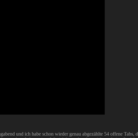
tagabend und ich habe schon wieder genau abgezählte 54 offene Tabs, di