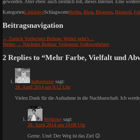
geworden. Aber eben: auch ziemlich toll, dieses Internet. Eine weiter
Kategorien
Linklisten
Schlagworte
Berlin
,
Blog
,
Bloggen
,
Blogroll
,
Fa
Beitragsnavigation
← Zurück
Vorheriger Beitrag:
Weiter geht’s…
Weiter →
Nächster Beitrag:
Verlogene Volksverhetzer
2 Replies to “Mehr Farbe, Vielfalt und A
kultgenosse
sagt:
28. April 2014 um 9:12 Uhr
Vielen Dank für die Aufnahme in die Nachbarschaft. Ich werd
Verfasser
sagt:
28. April 2014 um 10:08 Uhr
Gerne. Und: Der Weg ist das Ziel 😉