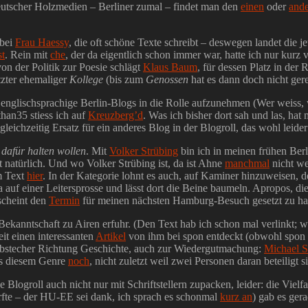
eutscher Holzmedien – Berliner zumal – findet man den
einen
oder
and
 bei
Frau Haessy
, die oft schöne Texte schreibt – deswegen landet die j
st
. Rein mit
che
, der da eigentlich schon immer war, hatte ich nur kur
on der Politik zur Poesie schlägt
Klaus Baum
, für dessen Platz in der
tzter ehemaliger
Kollege
(bis zum
Genossen
hat es dann doch nicht gere
t, englischsprachige Berlin-Blogs in die Rolle aufzunehmen (Wer weiss,
han35 stiess ich auf
Kreuzberg’d
. Was ich bisher dort sah und las, hat 
leichzeitig Ersatz für ein anderes Blog in der Blogroll, das wohl leider
 dafür halten wollen
. Mit
Volker Strübing
bin ich in meinen frühen Be
t natürlich. Und wo Volker Strübing ist, da ist Ahne
manchmal
nicht we
em Text
hier
. In der Kategorie lohnt es auch, auf Kaminer hinzuweisen, d
auf einer Leitersprosse und lässt dort die Beine baumeln. Apropos, di
scheint den
Termin
für meinen nächsten Hamburg-Besuch gesetzt zu 
er Bekanntschaft zu Airen erfuhr. (Den Text hab ich schon mal verlinkt; 
it einen interessanten
Artikel
von ihm bei spon entdeckt (obwohl spon ei
Abstecher Richtung Geschichte, auch zur Wiedergutmachung:
Michael S
aus diesem Genre
noch
, nicht zuletzt weil zwei Personen daran beteiligt
e Blogroll auch nicht nur mit Schriftstellern zupacken, leider: die Vielf
rfte – der HU-EE sei dank, ich sprach es schonmal
kurz an
) gab es ger