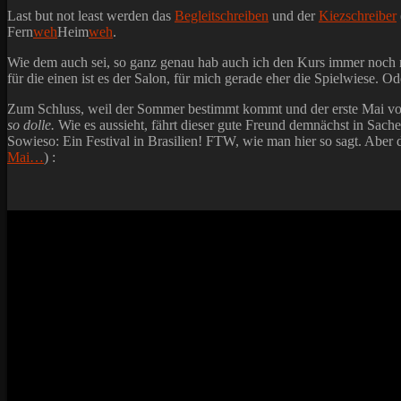
Last but not least werden das
Begleitschreiben
und der
Kiezschreiber
Fern
weh
Heim
weh
.
Wie dem auch sei, so ganz genau hab auch ich den Kurs immer noch ni
für die einen ist es der Salon, für mich gerade eher die Spielwiese. 
Zum Schluss, weil der Sommer bestimmt kommt und der erste Mai vor 
so dolle.
Wie es aussieht, fährt dieser gute Freund demnächst in Sach
Sowieso: Ein Festival in Brasilien! FTW, wie man hier so sagt. Aber d
Mai…
) :