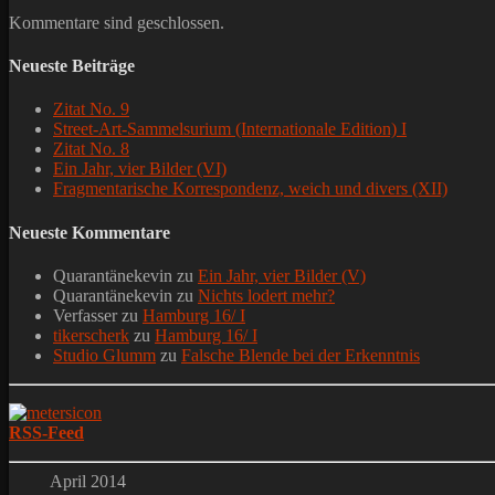
Kommentare sind geschlossen.
Neueste Beiträge
Zitat No. 9
Street-Art-Sammelsurium (Internationale Edition) I
Zitat No. 8
Ein Jahr, vier Bilder (VI)
Fragmentarische Korrespondenz, weich und divers (XII)
Neueste Kommentare
Quarantänekevin
zu
Ein Jahr, vier Bilder (V)
Quarantänekevin
zu
Nichts lodert mehr?
Verfasser
zu
Hamburg 16/ I
tikerscherk
zu
Hamburg 16/ I
Studio Glumm
zu
Falsche Blende bei der Erkenntnis
RSS-Feed
April 2014