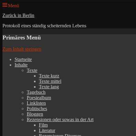
Menü
Zurück in Berlin
Protokoll eines ständig scheiternden Lebens
Primäres Menü
Zum Inhalt springen
Startseite
Inhalte
Texte
Texte kurz
Texte mittel
Texte lang
Tagebuch
Poesiealbum
Linklisten
Politisches
Bloggen
Rezensionen oder sowas in der Art
Film
Literatur
Rezensionen Diverses