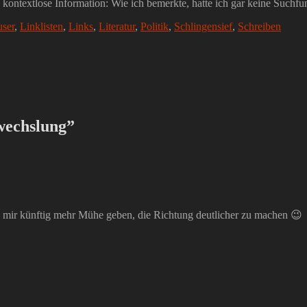
e kontextlose Information: Wie ich bemerkte, hatte ich gar keine Suchfu
user
,
Linklisten
,
Links
,
Literatur
,
Politik
,
Schlingensief
,
Schreiben
bwechslung”
e mir künftig mehr Mühe geben, die Richtung deutlicher zu machen 😉