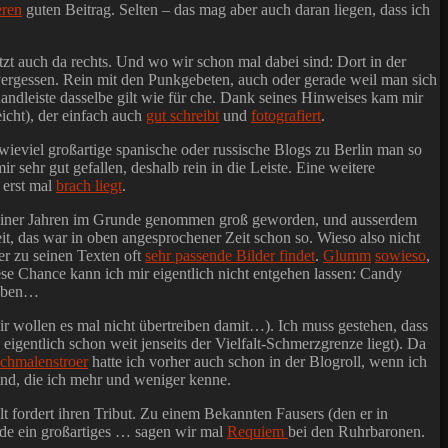
eren
guten Beitrag. Selten – das mag aber auch daran liegen, dass ich
etzt auch da rechts. Und wo wir schon mal dabei sind: Dort in der
z vergessen. Rein mit den Punkgebeten, auch oder gerade weil man sich
 Randleiste dasselbe gilt wie für che. Dank seines Hinweises kam mir
icht), der einfach auch
gut schreibt
und
fotografiert
.
 wieviel großartige spanische oder russische Blogs zu Berlin man so
mir sehr gut gefallen, deshalb rein in die Leiste. Eine weitere
 erst mal
brach liegt
.
rliner Jahren im Grunde genommen groß geworden, und ausserdem
it, das war in oben angesprochener Zeit schon so. Wieso also nicht
er zu seinen Texten oft
sehr passende Bilder findet
.
Glumm
sowieso
,
ese Chance kann ich mir eigentlich nicht entgehen lassen: Candy
haben…
wir wollen es mal nicht übertreiben damit…). Ich muss gestehen, dass
gentlich schon weit jenseits der Vielfalt-Schmerzgrenze liegt). Da
chmalenstroer
hatte ich vorher auch schon in der Blogroll, wenn ich
 sind, die ich mehr und weniger kenne.
alt fordert ihren Tribut. Zu einem Bekannten Fausers (den er in
ade ein großartiges … sagen wir mal
Requiem
bei den Ruhrbaronen.