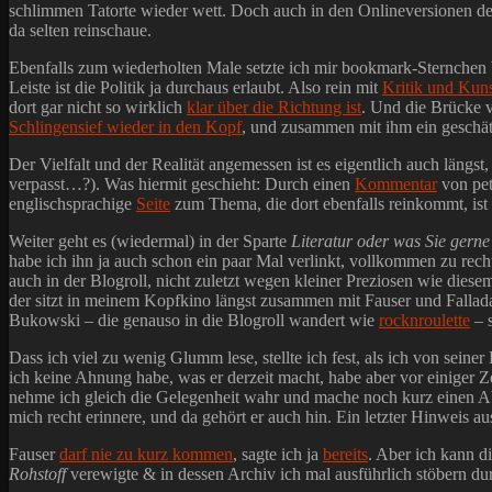
schlimmen Tatorte wieder wett. Doch auch in den Onlineversionen d
da selten reinschaue.
Ebenfalls zum wiederholten Male setzte ich mir bookmark-Sternchen
Leiste ist die Politik ja durchaus erlaubt. Also rein mit
Kritik und Kun
dort gar nicht so wirklich
klar über die Richtung ist
. Und die Brücke v
Schlingensief wieder in den Kopf
, und zusammen mit ihm ein geschä
Der Vielfalt und der Realität angemessen ist es eigentlich auch längs
verpasst…?). Was hiermit geschieht: Durch einen
Kommentar
von pet
englischsprachige
Seite
zum Thema, die dort ebenfalls reinkommt, ist g
Weiter geht es (wiedermal) in der Sparte
Literatur oder was Sie gerne
habe ich ihn ja auch schon ein paar Mal verlinkt, vollkommen zu rech
auch in der Blogroll, nicht zuletzt wegen kleiner Preziosen wie dies
der sitzt in meinem Kopfkino längst zusammen mit Fauser und Fallada 
Bukowski – die genauso in die Blogroll wandert wie
rocknroulette
– 
Dass ich viel zu wenig Glumm lese, stellte ich fest, als ich von sein
ich keine Ahnung habe, was er derzeit macht, habe aber vor einiger Ze
nehme ich gleich die Gelegenheit wahr und mache noch kurz einen 
mich recht erinnere, und da gehört er auch hin. Ein letzter Hinweis 
Fauser
darf nie zu kurz kommen
, sagte ich ja
bereits
. Aber ich kann di
Rohstoff
verewigte & in dessen Archiv ich mal ausführlich stöbern du