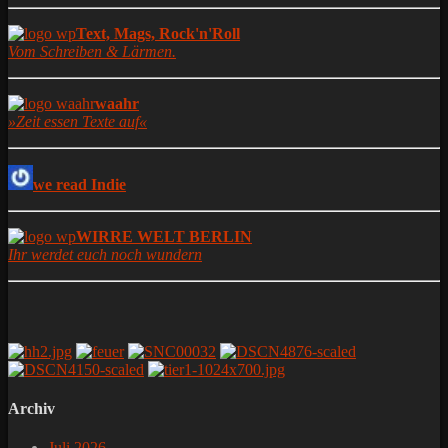
Text, Mags, Rock'n'Roll
Vom Schreiben & Lärmen.
waahr
»Zeit essen Texte auf«
we read Indie
WIRRE WELT BERLIN
Ihr werdet euch noch wundern
Archiv
Juli 2026