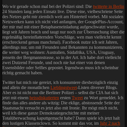
Wo wir gerade schon mal bei der Polizei sind: Die
twitterte in Berlin
24 Stunden lang jeden Einsatz live. Diese eine, vielbeschriene Seite
des Netzes geht mir ziemlich weit am Hinterteil vorbei. Mit sozialen
Netzwerken kann ich nicht viel anfangen, der GooglePlus-Account,
der mir mal mit einer Betaphaseneinladung aufgeschwatzt wurde,
liegt seit Jahren brach und taugt nur noch zur Überraschung über die
regelmäßig hereinflatternden Vorschläge, wen man vielleicht kennt
(erschreckend genau manchmal). Facebook nutze ich seit Jahren,
allerdings nur, um mit Freunden und Bekannten zu kommunizieren,
die weiter weg wohnen: Australien, Südafrika, USA, Uruguay,
jenseits der Bergmannstrasse, so in der Art. Ich habe dort vielleicht
zwei Dutzend Freunde, und noch nie hat einer von denen
Essensbilder oder Selfies gepostet. Irgendwas muss ich scheinbar
richtig gemacht haben.
Twitter hat mich nie gereizt, ich konsumiere diesbezüglich einzig
und allein die monatlichen
Lieblingstweet
-Listen diverser Blogs.
Aber es ist nicht nur die Berliner Polizei – selbst die CIA hat sich
jetzt mit einem
heissdiskutierten
ersten
Tweet
zu Wort gemeldet. Ich
finde das alles andere als witzig: Die eklige, abstossende Seite der
Staatsmacht versucht es jetzt also mit Ironie. Ihr mögt mich nicht,
weil ich diese ganze Demokratiegeschichte mit meiner
Totalüberwachung kaputtgemacht habe? Dann spiele ich jetzt halt
den lustigen Klassenclown. So kommt mir das vor, im
Jahr 2 nach