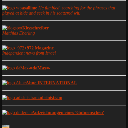
asallime
He fumbled, searching for the phrases that
played at hide and seek in his scattered wit.
Kiezschreiber
Matthias Eberling
+972 Magazine
Independent news from Israel
-=daMax=-
Ahne INTERNATIONAL
ad sinistram
Aufzeichnungen eines 'Gutmenschen'