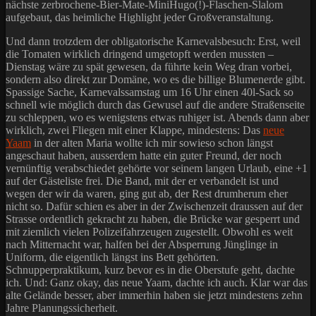
nächste zerbrochene-Bier-Mate-MiniHugo(!)-Flaschen-Slalom
aufgebaut, das heimliche Highlight jeder Großveranstaltung.
Und dann trotzdem der obligatorische Karnevalsbesuch: Erst, weil
die Tomaten wirklich dringend umgetopft werden mussten –
Dienstag wäre zu spät gewesen, da führte kein Weg dran vorbei,
sondern also direkt zur Domäne, wo es die billige Blumenerde gibt.
Spassige Sache, Karnevalssamstag um 16 Uhr einen 40l-Sack so
schnell wie möglich durch das Gewusel auf die andere Straßenseite
zu schleppen, wo es wenigstens etwas ruhiger ist. Abends dann aber
wirklich, zwei Fliegen mit einer Klappe, mindestens: Das
neue
Yaam
in der alten Maria wollte ich mir sowieso schon längst
angeschaut haben, ausserdem hatte ein guter Freund, der noch
vernünftig verabschiedet gehörte vor seinem langen Urlaub, eine +1
auf der Gästeliste frei. Die Band, mit der er verbandelt ist und
wegen der wir da waren, ging gut ab, der Rest drumherum eher
nicht so. Dafür schien es aber in der Zwischenzeit draussen auf der
Strasse ordentlich gekracht zu haben, die Brücke war gesperrt und
mit ziemlich vielen Polizeifahrzeugen zugestellt. Obwohl es weit
nach Mitternacht war, halfen bei der Absperrung Jünglinge in
Uniform, die eigentlich längst ins Bett gehörten.
Schnupperpraktikum, kurz bevor es in die Oberstufe geht, dachte
ich. Und: Ganz okay, das neue Yaam, dachte ich auch. Klar war das
alte Gelände besser, aber immerhin haben sie jetzt mindestens zehn
Jahre Planungssicherheit.