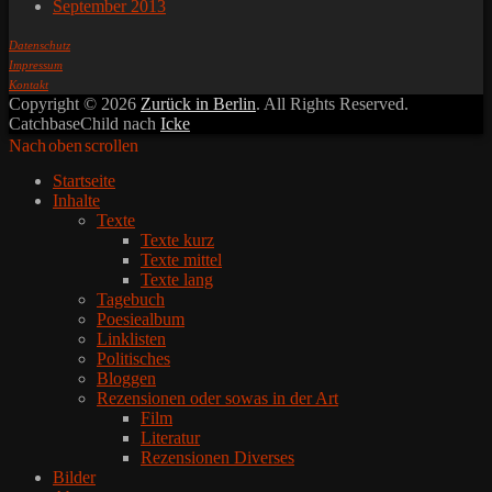
September 2013
Datenschutz
Impressum
Kontakt
Copyright © 2026
Zurück in Berlin
. All Rights Reserved.
CatchbaseChild nach
Icke
Nach oben scrollen
Startseite
Inhalte
Texte
Texte kurz
Texte mittel
Texte lang
Tagebuch
Poesiealbum
Linklisten
Politisches
Bloggen
Rezensionen oder sowas in der Art
Film
Literatur
Rezensionen Diverses
Bilder