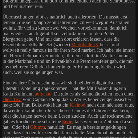
Blogroll angepasst, und dort kommen endlich auch die Schrottpresse
und berlin:street rein.
Überraschungen gibt es natürlich auch allerorten: Da musste erst
jemand, die seit knapp zehn Jahren viel zu weit weg in Australien
wohnt, für viel zu kurze zwei Wochen vorbeikommen, damit ich
mal wieder – auch gefühlt seit zehn Jahren – in den Prater
Biergarten gehe. Und mir dann dort erklären lassen, dass die
Eisenbahnmarkthalle jetzt (wieder)
Markthalle IX
heisst und
weltweit really famous ist für ihren food market. Ich habe sie immer
mit Herrn Lehmann verbunden, für den es dort, im Weltrestaurant,
in der Markthalle und im Privatklub die Premierenfeier gab, die mir
aus mehreren Gründen immer in guter Erinnerung bleiben wird,
auch, weil sie so gelungen war.
Eine weitere Überraschung – wir sind bei der obligatorischen
Literatur-Abteilung angekommen – hat die Mit-Fauser-Jüngerin
Katja Kullmann
aufgetan
. Da gibt es als Sahnehäubchen noch einen
alten Text
vom Captain Ploog dazu. Wer es lieber zeitgenössischer
mag: Die Frau Bukowski haut ein
Kleinod
nach dem nächsten raus,
da werden sämtlichen Jurys dieses Landes die Ohren schlackern,
oder die Augen nervös beim Lesen zucken. Auch auf rocknroulette
gab es kürzlich eine sehr feine
Serie
, falls wer mehr Zeit zum Lesen
hat. Oder bei
Glumm
, natürlich. Es mag ja bereits angeklungen
sein, dass ich den für ziemlich famos halte. Manchmal bin auch ich