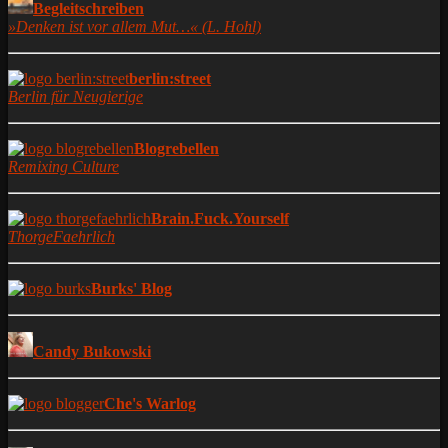
Begleitschreiben
»Denken ist vor allem Mut…« (L. Hohl)
berlin:street
Berlin für Neugierige
Blogrebellen
Remixing Culture
Brain.Fuck.Yourself
ThorgeFaehrlich
Burks' Blog
Candy Bukowski
Che's Warlog