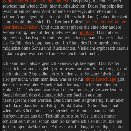
Wälder, zur Not auch in die inneren
. Das passt gut, denn es wird
sowieso mal wieder Zeit, hier durchzukehren. Diese Pappelpollen
(was für ein schönes Wort für eine so nervige, aber eben auch
schöne Angelegenheit – ab in die Überschrift damit) haben ihre Zeit
ja nun wohl hinter sich. Die Berliner Polizei t
witterte immerhin live
über deren Ableben
. Und auch sonst gibt es die eine oder andere
Veränderung, hier auf der Spielwiese und
im Kiez
. Das mit der
Spielwiese, das Experimentieren, wie ich es genannt habe: ich habe
das Gefühl, das klappt ganz gut. Im Sinne des Herumprobierens,
möglichst ohne Scheu und Rücksichten. Vielleicht ergibt sich daraus
ja dann irgendwann eine Linie, vielleicht auch nicht.
Ich kann mich also eigentlich keineswegs beklagen: Das Wetter
passt, ich komme ausgiebig zum Lesen und zum Schreiben gar, und
auch mit dem Blog sollte ich zufrieden sein. So ganz falsch läuft es
also gar nicht, wenn man liest, was es so für
kluge Ratschläge
gibt.
Jeder der erwähnten Aspekte hat allerdings auch einen kleinen
Haken. Das Gelesene wartet auf einem immer größer werdenden
Stapel darauf, dass die angestrichenen Sachen aus ihm
herausgeschrieben werden. Das Schreiben ist großartig, führt aber
doch dazu, dass hier im Blog – Punkt 3 also – Schmalhans mal
wieder als Küchenmeister eingestellt wird und es hauptsächlich
Aufgewärmtes aus der Tiefkühltruhe gibt. Was ja nicht immer
schlecht sein muss, schon klar. So komme ich also nur zu kleinen
Justierungen: daMax neue Adresse wird – längt überfällig – in der