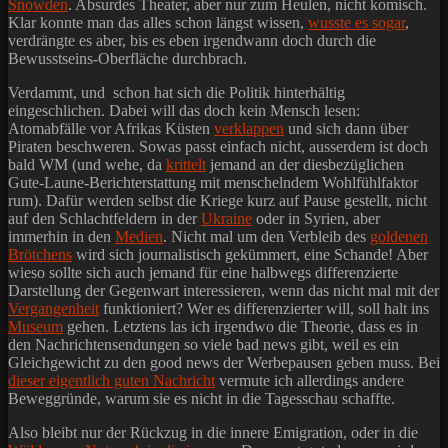
Snowden
. Absurdes Theater, aber nur zum Heulen, nicht komisch.
Klar konnte man das alles schon längst wissen,
wusste es sogar
,
verdrängte es aber, bis es eben irgendwann doch durch die
Bewusstseins-Oberfläche durchbrach.
Verdammt, und schon hat sich die Politik hinterhältig
eingeschlichen. Dabei will das doch kein Mensch lesen:
Atomabfälle vor Afrikas Küsten
verklappen
und sich dann über
Piraten beschweren. Sowas passt einfach nicht, ausserdem ist doch
bald WM (und wehe, da
krittelt
jemand an der diesbezüglichen
Gute-Laune-Berichterstattung mit menschelndem Wohlfühlfaktor
rum). Dafür werden selbst die Kriege kurz auf Pause gestellt, nicht
auf den Schlachtfeldern in der
Ukraine
oder in Syrien, aber
immerhin in den
Medien
. Nicht mal um den Verbleib des
goldenen
Brötchens
wird sich journalistisch gekümmert, eine Schande! Aber
wieso sollte sich auch jemand für eine halbwegs differenzierte
Darstellung der Gegenwart interessieren, wenn das nicht mal mit der
Vergangenheit
funktioniert? Wer es differenzierter will, soll halt ins
Museum
gehen. Letztens las ich irgendwo die Theorie, dass es in
den Nachrichtensendungen so viele bad news gibt, weil es ein
Gleichgewicht zu den good news der Werbepausen geben muss. Bei
dieser eigentlich guten Nachricht
vermute ich allerdings andere
Beweggründe, warum sie es nicht in die Tagesschau schaffte.
Also bleibt nur der Rückzug in die innere Emigration, oder in die