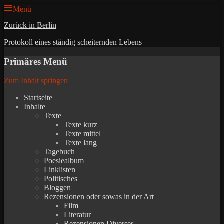
Menü
Zurück in Berlin
Protokoll eines ständig scheiternden Lebens
Primäres Menü
Zum Inhalt springen
Startseite
Inhalte
Texte
Texte kurz
Texte mittel
Texte lang
Tagebuch
Poesiealbum
Linklisten
Politisches
Bloggen
Rezensionen oder sowas in der Art
Film
Literatur
Rezensionen Diverses