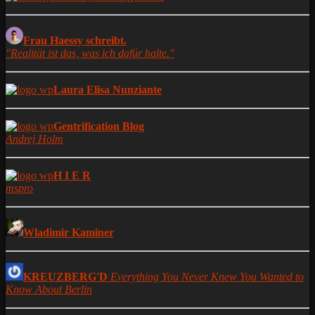
Frau Haessy schreibt.
"Realität ist das, was ich dafür halte."
Laura Elisa Nunziante
Gentrification Blog
Andrej Holm
H I E R
mspro
Wladimir Kaminer
KREUZBERG'D
Everything You Never Knew You Wanted to
Know About Berlin