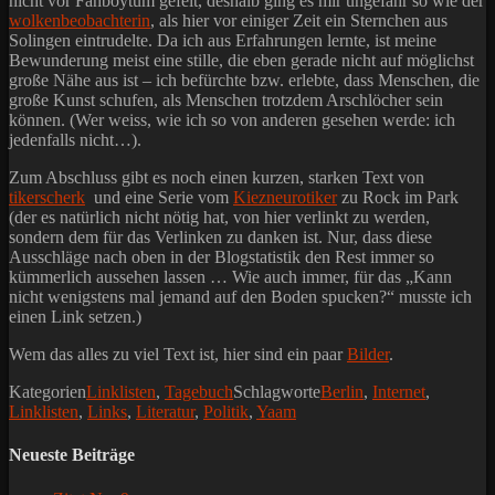
nicht vor Fanboytum gefeit, deshalb ging es mir ungefähr so wie der
wolkenbeobachterin
, als hier vor einiger Zeit ein Sternchen aus
Solingen eintrudelte. Da ich aus Erfahrungen lernte, ist meine
Bewunderung meist eine stille, die eben gerade nicht auf möglichst
große Nähe aus ist – ich befürchte bzw. erlebte, dass Menschen, die
große Kunst schufen, als Menschen trotzdem Arschlöcher sein
können. (Wer weiss, wie ich so von anderen gesehen werde: ich
jedenfalls nicht…).
Zum Abschluss gibt es noch einen kurzen, starken Text von
tikerscherk
und eine Serie vom
Kiezneurotiker
zu Rock im Park
(der es natürlich nicht nötig hat, von hier verlinkt zu werden,
sondern dem für das Verlinken zu danken ist. Nur, dass diese
Ausschläge nach oben in der Blogstatistik den Rest immer so
kümmerlich aussehen lassen … Wie auch immer, für das „Kann
nicht wenigstens mal jemand auf den Boden spucken?“ musste ich
einen Link setzen.)
Wem das alles zu viel Text ist, hier sind ein paar
Bilder
.
Kategorien
Linklisten
,
Tagebuch
Schlagworte
Berlin
,
Internet
,
Linklisten
,
Links
,
Literatur
,
Politik
,
Yaam
Neueste Beiträge