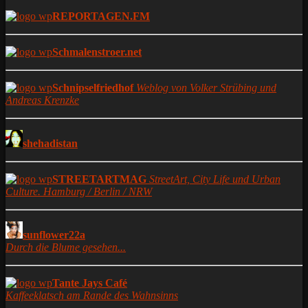
REPORTAGEN.FM
Schmalenstroer.net
Schnipselfriedhof
Weblog von Volker Strübing und
Andreas Krenzke
shehadistan
STREETARTMAG
StreetArt, City Life und Urban
Culture. Hamburg / Berlin / NRW
sunflower22a
Durch die Blume gesehen...
Tante Jays Café
Kaffeeklatsch am Rande des Wahnsinns