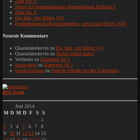
Zitat No. 9
Street-Art-Sammelsurium (Internationale Edition) I
Zitat No. 8
Ein Jahr, vier Bilder (VI)
Fragmentarische Korrespondenz, weich und divers (XII)
Neueste Kommentare
Quarantänekevin
zu
Ein Jahr, vier Bilder (V)
Quarantänekevin
zu
Nichts lodert mehr?
Verfasser
zu
Hamburg 16/ I
tikerscherk
zu
Hamburg 16/ I
Studio Glumm
zu
Falsche Blende bei der Erkenntnis
RSS-Feed
Juni 2014
M
D
M
D
F
S
S
1
2
3
4
5
6
7
8
9
10
11
12
13
14
15