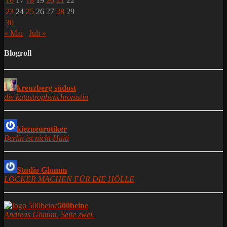
16
17
18
19
20
21
22
23
24
25
26
27
28
29
30
« Mai
Juli »
Blogroll
kreuzberg südost
die katastrophenchronistin
kiezneurotiker
Berlin ist nicht Haiti
Studio Glumm
LOCKER MACHEN FÜR DIE HÖLLE
500beine
Andreas Glumm, Seite zwei.