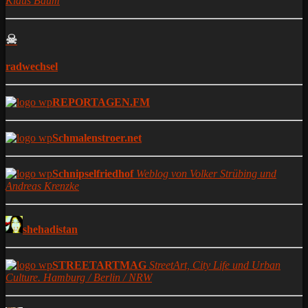
Klaus Baum
☠
radwechsel
REPORTAGEN.FM
Schmalenstroer.net
Schnipselfriedhof
Weblog von Volker Strübing und
Andreas Krenzke
shehadistan
STREETARTMAG
StreetArt, City Life und Urban
Culture. Hamburg / Berlin / NRW