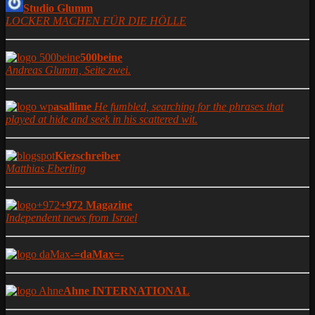
Studio Glumm
LOCKER MACHEN FÜR DIE HÖLLE
500beine
Andreas Glumm, Seite zwei.
asallime
He fumbled, searching for the phrases that
played at hide and seek in his scattered wit.
Kiezschreiber
Matthias Eberling
+972 Magazine
Independent news from Israel
-=daMax=-
Ahne INTERNATIONAL