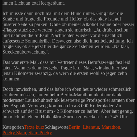
innen Licht an total leergeräumt.
Ich musste dann noch mal mit dem Hund runter. Ging über die
Straße und fragte die Freunde und Helfer, ob das okay ist, auf
unserer Seite zu parken. Ohne ob meiner Alkohol-Fahne oder besser
-Flagge stutzig zu werden, sagten sie mürrisch: „Ja, drüben schon.“
und nahmen die St.Pauli-Nachrichten wieder vor die nächtlich
aufgesetzte Sonnenbrille. Deswegen also die Innenbeleuchtung. Ich
fragte sie, ob sie jetzt hier die ganze Zeit stehen würden. „Na klar,
Streckenüberwachung“.
Das war erste Mal, dass mir Vertreter dieses Berufszweigs fast leid
taten. Wann es denn los gehe, fragte ich. „Naja, wir sind hier fast
jenau Kilometer zwanzig, da wern die ersten wohl so jegen zehn
kommen.“
Doch inzwischen, und das habe ich eben heute wieder schmerzlich
erfahren müssen, laufen beim Berlin-Marathon nicht nur dank
modernster Laufschuhtechnik leisetreterige Profisportler samten über
den Asphalt. Vorneweg kommen circa 8.000 Rollerblader. Zu
schwach auf der Brust um 42 Kilometer zu laufen. Aber laut genug,
um mich mit einem Höllenlärm-Surren zu wecken. Um 7.45 Uhr.
Kategorien
Texte kurz
Schlagworte
Berlin
,
Literatur
,
Marathon
,
Poetry Slam
,
Slam Poetry