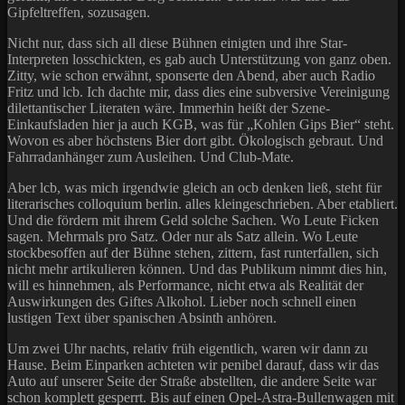
Gipfeltreffen, sozusagen.
Nicht nur, dass sich all diese Bühnen einigten und ihre Star-
Interpreten losschickten, es gab auch Unterstützung von ganz oben.
Zitty, wie schon erwähnt, sponserte den Abend, aber auch Radio
Fritz und lcb. Ich dachte mir, dass dies eine subversive Vereinigung
dilettantischer Literaten wäre. Immerhin heißt der Szene-
Einkaufsladen hier ja auch KGB, was für „Kohlen Gips Bier“ steht.
Wovon es aber höchstens Bier dort gibt. Ökologisch gebraut. Und
Fahrradanhänger zum Ausleihen. Und Club-Mate.
Aber lcb, was mich irgendwie gleich an ocb denken ließ, steht für
literarisches colloquium berlin. alles kleingeschrieben. Aber etabliert.
Und die fördern mit ihrem Geld solche Sachen. Wo Leute Ficken
sagen. Mehrmals pro Satz. Oder nur als Satz allein. Wo Leute
stockbesoffen auf der Bühne stehen, zittern, fast runterfallen, sich
nicht mehr artikulieren können. Und das Publikum nimmt dies hin,
will es hinnehmen, als Performance, nicht etwa als Realität der
Auswirkungen des Giftes Alkohol. Lieber noch schnell einen
lustigen Text über spanischen Absinth anhören.
Um zwei Uhr nachts, relativ früh eigentlich, waren wir dann zu
Hause. Beim Einparken achteten wir penibel darauf, dass wir das
Auto auf unserer Seite der Straße abstellten, die andere Seite war
schon komplett gesperrt. Bis auf einen Opel-Astra-Bullenwagen mit