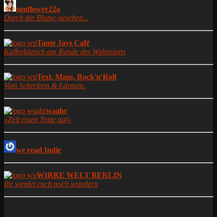
sunflower22a
Durch die Blume gesehen...
Tante Jays Café
Kaffeeklatsch am Rande des Wahnsinns
Text, Mags, Rock'n'Roll
Vom Schreiben & Lärmen.
waahr
»Zeit essen Texte auf«
we read Indie
WIRRE WELT BERLIN
Ihr werdet euch noch wundern