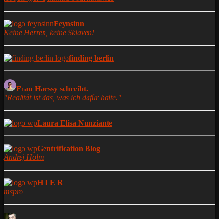
Feynsinn
Keine Herren, keine Sklaven!
finding berlin
Frau Haessy schreibt.
"Realität ist das, was ich dafür halte."
Laura Elisa Nunziante
Gentrification Blog
Andrej Holm
H I E R
mspro