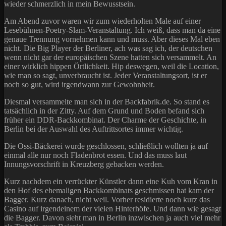
wieder schmerzlich in mein Bewusstsein.
Am Abend zuvor waren wir zum wiederholten Male auf einer
Lesebühnen-Poetry-Slam-Veranstaltung. Ich weiß, dass man da eine
genaue Trennung vornehmen kann und muss. Aber dieses Mal eben
nicht. Die Big Player der Berliner, ach was sag ich, der deutschen
wenn nicht gar der europäischen Szene hatten sich versammelt. An
einer wirklich hippen Örtlichkeit. Hip deswegen, weil die Location,
wie man so sagt, unverbraucht ist. Jeder Veranstaltungsort, ist er
noch so gut, wird irgendwann zur Gewohnheit.
Diesmal versammelte man sich in der Backfabrik.de. So stand es
tatsächlich in der Zitty. Auf dem Grund und Boden befand sich
früher ein DDR-Backkombinat. Der Charme der Geschichte, in
Berlin bei der Auswahl des Auftrittsortes immer wichtig.
Die Ossi-Bäckerei wurde geschlossen, schließlich wollten ja auf
einmal alle nur noch Fladenbrot essen. Und das muss laut
Innungsvorschrift in Kreuzberg gebacken werden.
Kurz nachdem ein verrückter Künstler dann eine Kuh vom Kran in
den Hof des ehemaligen Backkombinats geschmissen hat kam der
Bagger. Kurz danach, nicht weil. Vorher residierte noch kurz das
Casino auf irgendeinem der vielen Hinterhöfe. Und dann wie gesagt
die Bagger. Davon sieht man in Berlin inzwischen ja auch viel mehr