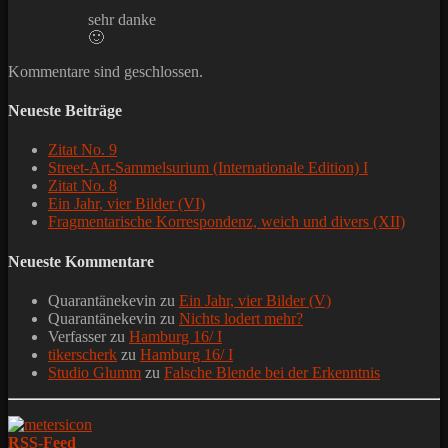
sehr danke
🙂
Kommentare sind geschlossen.
Neueste Beiträge
Zitat No. 9
Street-Art-Sammelsurium (Internationale Edition) I
Zitat No. 8
Ein Jahr, vier Bilder (VI)
Fragmentarische Korrespondenz, weich und divers (XII)
Neueste Kommentare
Quarantänekevin
zu
Ein Jahr, vier Bilder (V)
Quarantänekevin
zu
Nichts lodert mehr?
Verfasser
zu
Hamburg 16/ I
tikerscherk
zu
Hamburg 16/ I
Studio Glumm
zu
Falsche Blende bei der Erkenntnis
RSS-Feed