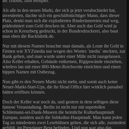
als Trabbis, zum Beispiel.
Als alle in den neuen Markt, der sich ja jetzt verabschiedet hat,
investierten, dachte sich ein geschäftstüchtiger Mann, dass dieser
Platz, denkt man sich die explodierten Rinderinnereien mal weg,
prädestiniert zum Geld drucken ist. Aber auch das Geld wird ja
schon in Kreuzberg gedruckt, in der Bundesdruckerei, also baut
man eben die Backfabrik.de.
Nur mit diesem Namen brauchte man damals, als Leute ihr Geld in
Firmen wie XYZmedia nur wegen des Wortes ´media´ steckten, zur
Bank gehen, und man wurde unter einer Mille nicht rausgelassen.
Also Keller erhalten, Gebäude entkernen, Rigipswände einziehen,
wireless lan mit einer 800-Meter-Reichweite einrichten und einen
hippen Namen mit Ostbezug.
Nun gibt es den Neuen Markt nicht mehr, und somit auch keine
Neuer-Markt-Start-Ups, die ihr Head Office hier wirklich passabel
hätten eröffnen können.
Doch der Keller war noch da, und gestern in dem selbigen diese
famose Veranstaltung. Berlin ist nicht nur mit supertollen
Schliemann-sei-Dank-Museen die heimliche Kulturhauptstadt
Europas, sondern auch die Subkultur-Hauptstadt. Man kann jeden
Tag zu mindestens zwei Lesebühnen gehen, die sich alle, zumindest
gefühlt, im Prenzlauer Berg befinden. Und nun war also das