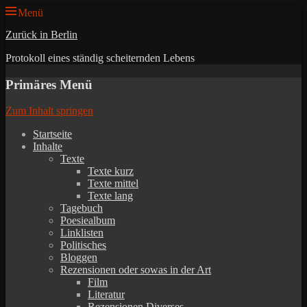
Menü
Zurück in Berlin
Protokoll eines ständig scheiternden Lebens
Primäres Menü
Zum Inhalt springen
Startseite
Inhalte
Texte
Texte kurz
Texte mittel
Texte lang
Tagebuch
Poesiealbum
Linklisten
Politisches
Bloggen
Rezensionen oder sowas in der Art
Film
Literatur
Rezensionen Diverses