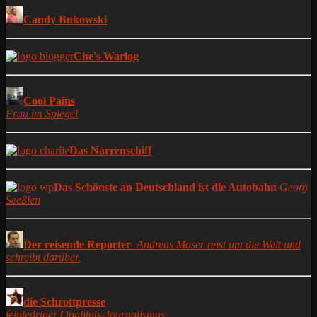
Candy Bukowski
Che's Warlog
Cool Pains
Frau im Spiegel
Das Narrenschiff
Das Schönste an Deutschland ist die Autobahn
Georg
Seeßlen
Der reisende Reporter
Andreas Moser reist um die Welt und
schreibt darüber.
die Schrottpresse
feinfedriger Qualitäts-Journalismus