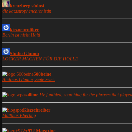
kreuzberg südost
die katastrophenchronistin
kiezneurotiker
Berlin ist nicht Haiti
Studio Glumm
LOCKER MACHEN FÜR DIE HÖLLE
500beine
Andreas Glumm, Seite zwei.
asallime
He fumbled, searching for the phrases that played 
Kiezschreiber
Matthias Eberling
+972 Magazine