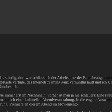
 das ständig, dort war schliesslich der Arbeitsplatz der Beinaheangetra
tt-Karte verfüge, das Internetstreaming ganz vernünftig läuft und ich 
 Kinobesuch.
(wie immer erst im Nachhinein, vorher ist man ja nie schlauer): Eine Fr
grammen nach einer kulturellen Abendveranstaltung. In die engere Ausw
zierung, Premiere an diesem Abend im Moviemento.