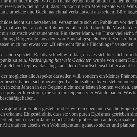
ch nur kurz überflogen; wo das Thema gerade Konjunktur hat, nehme ich b
n reservierte, fiel mir auf, dass ich noch nie im Moviemento war: Wir 
adame arbeitete und Buck manchmal verknautscht aus seinem Büro lugte
ldes leicht zu übersehen ist, versammelte sich ein Publikum vor der Tü
hr, mal weniger aus dem Rahmen gefallen. Und durch die Maschen des s
 nur akustisch wahrzunehmen: Ein älterer Mann, ein Türke vielleicht,
chtung Bürgersteig, aus dem von Band abgespielte Wortfetzen zu hören
sen mich nur etwas von „Bleiberecht für alle Flüchtlinge“ verstehen.
 schon speziell: Relativ schnell wird klar, dass es sich hier nicht um 
punkt zu sein,
Verdrängung hat viele Gesichter
wurde von einem Kolle
pfelchen Treptow, das längst aus dem Dornröschenschlaf erwacht ist 
der möglichst alle Aspekte darstellen will, sondern ein kleines Phänome
user besetzt haben, sich überwiegend als linksalternativ verstehen und
e sich in zehn Jahren in der Gegend nicht mehr leisten können werden,
e privater Investoren, die sich ihre eigenen vier Wände bauen. Was k
beschäftigt haben.
vorgeführt oder blossgestellt und es werden eben auch solche Fragen z
ich erkannte Eingeständnis, dass sie vom puren Egoismus getrieben sin
cherheit, auch in zehn Jahren noch. Dabei gibt es auch andere, sozial
er Alternativen abseits von Wohneigentum, genauso sicher und planbar