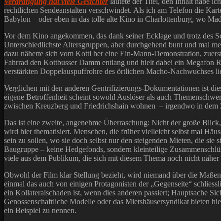
Verdrängung hat viele Gesichter
lautete der Titel, den Inhalt habe i
rechtlichen Sendeanstalten verschwindet. Als ich am Telefon die Karte
Babylon – oder eben in das tolle alte Kino in Charlottenburg, wo M
Vor dem Kino angekommen, das dank seiner Ecklage und trotz des Schi
Unterschiedlichste Altersgruppen, aber durchgehend bunt und mal me
dazu näherte sich vom Kotti her eine Ein-Mann-Demonstration, zuerst
Fahrrad den Kottbusser Damm entlang und hielt dabei ein Megafon Ri
verstärkten Doppelauspuffrohre des örtlichen Macho-Nachwuchses lies
Verglichen mit den anderen Gentrifizierungs-Dokumentationen ist diese
eigene Betroffenheit scheint sowohl Auslöser als auch Themenschwer
zwischen Kreuzberg und Friedrichshain wohnen – irgendwo in dem Zi
Das ist eine zweite, angenehme Überraschung: Nicht der große Blick, 
wird hier thematisiert. Menschen, die früher vielleicht selbst mal Hä
sein zu sollen, wo sie doch selbst nur den steigenden Mieten, die si
Baugruppe – keine Hedgefonds, sondern kleinteilige Zusammenschlüss
viele aus dem Publikum, die sich mit diesem Thema noch nicht näher 
Obwohl der Film klar Stellung bezieht, wird niemand über die Maßen 
einmal das auch von einigen Protagonisten der „Gegenseite“ schliessl
ein Kollateralschaden ist, wenn dies anderen passiert; Hauptsache Si
Genossenschaftliche Modelle oder das Mietshäusersyndikat bieten hi
ein Beispiel zu nennen.