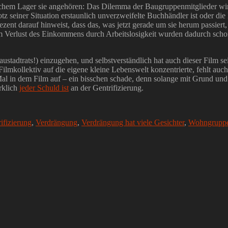
elchem Lager sie angehören: Das Dilemma der Baugruppenmitglieder wird
otz seiner Situation erstaunlich unverzweifelte Buchhändler ist oder di
t darauf hinweist, dass das, was jetzt gerade um sie herum passiert, b
m Verlust des Einkommens durch Arbeitslosigkeit wurden dadurch schon
austadtrats!) einzugehen, und selbstverständlich hat auch dieser Film 
 Filmkollektiv auf die eigene kleine Lebenswelt konzentrierte, fehlt au
 Mal in dem Film auf – ein bisschen schade, denn solange mit Grund und
rklich
jeder Schuld ist
an der Gentrifizierung.
ifizierung
,
Verdrängung
,
Verdrängung hat viele Gesichter
,
Wohngrupp