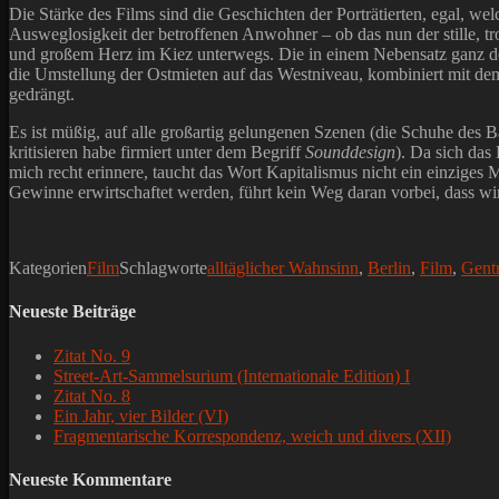
Die Stärke des Films sind die Geschichten der Porträtierten, egal, w
Ausweglosigkeit der betroffenen Anwohner – ob das nun der stille, tr
und großem Herz im Kiez unterwegs. Die in einem Nebensatz ganz dezen
die Umstellung der Ostmieten auf das Westniveau, kombiniert mit de
gedrängt.
Es ist müßig, auf alle großartig gelungenen Szenen (die Schuhe des B
kritisieren habe firmiert unter dem Begriff
Sounddesign
). Da sich das
mich recht erinnere, taucht das Wort Kapitalismus nicht ein einziges
Gewinne erwirtschaftet werden, führt kein Weg daran vorbei, dass wi
Kategorien
Film
Schlagworte
alltäglicher Wahnsinn
,
Berlin
,
Film
,
Gentr
Neueste Beiträge
Zitat No. 9
Street-Art-Sammelsurium (Internationale Edition) I
Zitat No. 8
Ein Jahr, vier Bilder (VI)
Fragmentarische Korrespondenz, weich und divers (XII)
Neueste Kommentare