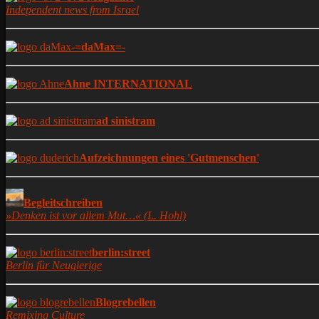
Independent news from Israel
-=daMax=-
Ahne INTERNATIONAL
ad sinistram
Aufzeichnungen eines 'Gutmenschen'
Begleitschreiben
»Denken ist vor allem Mut…« (L. Hohl)
berlin:street
Berlin für Neugierige
Blogrebellen
Remixing Culture