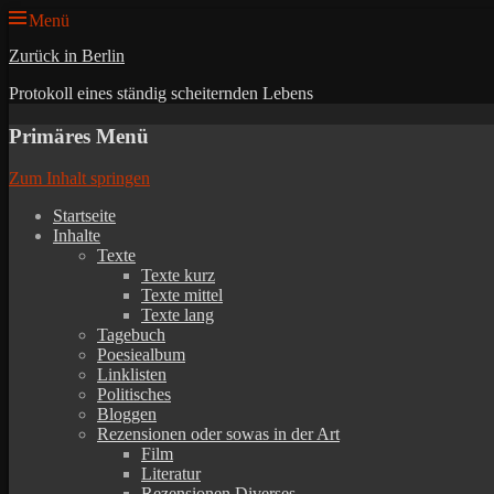
Menü
Zurück in Berlin
Protokoll eines ständig scheiternden Lebens
Primäres Menü
Zum Inhalt springen
Startseite
Inhalte
Texte
Texte kurz
Texte mittel
Texte lang
Tagebuch
Poesiealbum
Linklisten
Politisches
Bloggen
Rezensionen oder sowas in der Art
Film
Literatur
Rezensionen Diverses