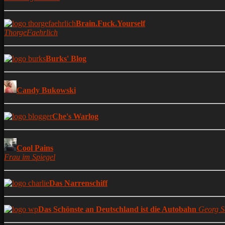
Brain.Fuck.Yourself
ThorgeFaehrlich
Burks' Blog
Candy Bukowski
Che's Warlog
Cool Pains
Frau im Spiegel
Das Narrenschiff
Das Schönste an Deutschland ist die Autobahn
Georg S