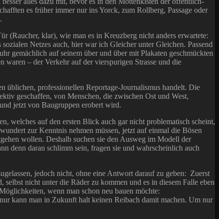
esser alles dazu mit, bevor es in den Mottenkisten der öffentlich-
schafften es früher immer nur ins Yorck, zum Rollberg, Passage oder
.
r (Raucher, klar), wie man es in Kreuzberg nicht anders erwartete:
ozialen Netzes auch, hier war ich Gleicher unter Gleichen. Passend
 fuhr gemächlich auf seinem über und über mit Plakaten geschmückten
 waren – der Verkehr auf der vierspurigen Strasse und die
den üblichen, professionellen Reportage-Journalismus handelt. Die
ktiv geschaffen, von Menschen, die zwischen Ost und West,
und jetzt von Baugruppen erobert wird.
n, welches auf den ersten Blick auch gar nicht problematisch scheint,
 verwundert zur Kenntnis nehmen müssen, jetzt auf einmal die Bösen
 entgehen wollen. Deshalb suchen sie den Ausweg im Modell der
ann denn daran schlimm sein, fragen sie und wahrscheinlich auch
ugelassen, jedoch nicht, ohne eine Antwort darauf zu geben: Zuerst
d, selbst nicht unter die Räder zu kommen und es in diesem Falle eben
ere Möglichkeiten, wenn man schon neu bauen möchte:
, nur kann man in Zukunft halt keinen Reibach damit machen. Um nur