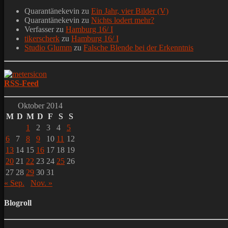
Quarantänekevin
zu
Ein Jahr, vier Bilder (V)
Quarantänekevin
zu
Nichts lodert mehr?
Verfasser
zu
Hamburg 16/ I
tikerscherk
zu
Hamburg 16/ I
Studio Glumm
zu
Falsche Blende bei der Erkenntnis
RSS-Feed
Oktober 2014
M
D
M
D
F
S
S
1
2
3
4
5
6
7
8
9
10
11
12
13
14
15
16
17
18
19
20
21
22
23
24
25
26
27
28
29
30
31
« Sep.
Nov. »
Blogroll