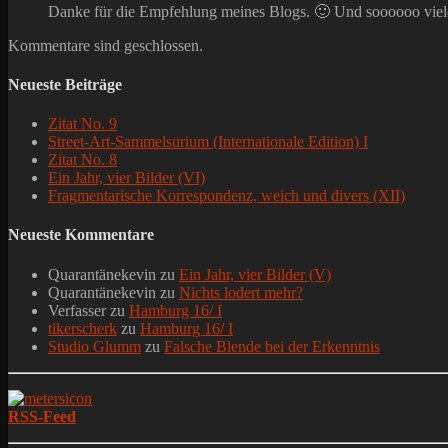
Danke für die Empfehlung meines Blogs. 🙂 Und soooooo viele
Kommentare sind geschlossen.
Neueste Beiträge
Zitat No. 9
Street-Art-Sammelsurium (Internationale Edition) I
Zitat No. 8
Ein Jahr, vier Bilder (VI)
Fragmentarische Korrespondenz, weich und divers (XII)
Neueste Kommentare
Quarantänekevin
zu
Ein Jahr, vier Bilder (V)
Quarantänekevin
zu
Nichts lodert mehr?
Verfasser
zu
Hamburg 16/ I
tikerscherk
zu
Hamburg 16/ I
Studio Glumm
zu
Falsche Blende bei der Erkenntnis
RSS-Feed