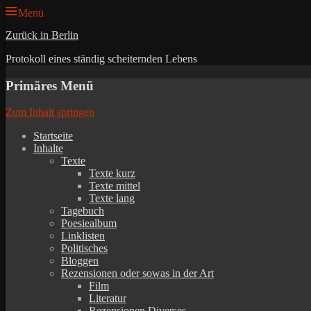
Menü
Zurück in Berlin
Protokoll eines ständig scheiternden Lebens
Primäres Menü
Zum Inhalt springen
Startseite
Inhalte
Texte
Texte kurz
Texte mittel
Texte lang
Tagebuch
Poesiealbum
Linklisten
Politisches
Bloggen
Rezensionen oder sowas in der Art
Film
Literatur
Rezensionen Diverses