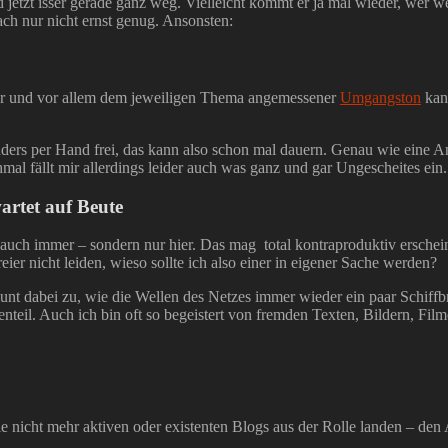
jetzt isser gerade ganz weg. Vielleicht kommt er ja mal wieder, wer we
ch nur nicht ernst genug. Ansonsten:
egter und vor allem dem jeweiligen Thema angemessener
Umgangston
kann
ders per Hand frei, das kann also schon mal dauern. Genau wie eine A
hmal fällt mir allerdings leider auch was ganz und gar Ungescheites ein.
artet auf Beute
auch immer – sondern nur hier. Das mag total kontraproduktiv erscheine
r nicht leiden, wieso sollte ich also einer in eigener Sache werden?
staunt dabei zu, wie die Wellen des Netzes immer wieder ein paar Schif
teil. Auch ich bin oft so begeistert von fremden Texten, Bildern, Filme
e nicht mehr aktiven oder existenten Blogs aus der Rolle landen – den