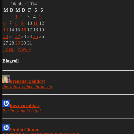
Oktober 2014
M
D
M
D
F
S
S
1
2
3
4
5
6
7
8
9
10
11
12
13
14
15
16
17
18
19
20
21
22
23
24
25
26
27
28
29
30
31
« Sep.
Nov. »
Blogroll
kreuzberg südost
die katastrophenchronistin
kiezneurotiker
Berlin ist nicht Haiti
Studio Glumm