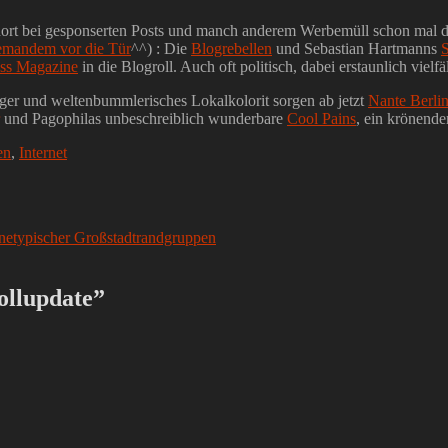
h dort bei gesponserten Posts und manch anderem Werbemüll schon mal d
iemandem vor die Tür
^^) : Die
Blogrebellen
und Sebastian Hartmanns
ss Magazine
in die Blogroll. Auch oft politisch, dabei erstaunlich vielfäl
rger und weltenbummlerisches Lokalkolorit sorgen ab jetzt
Nante Berli
und Pagophilas unbeschreiblich wunderbare
Cool Pains
, ein krönend
en
,
Internet
enetypischer Großstadtrandgruppen
ollupdate”