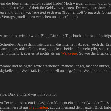
ein die Idee an sich schon absurd finde? Mich wieder unwillig durch d
n, mit anderer Leute Arbeit ihr Geld zu verdienen. Deswegen ergänze 
ase und Ohren wachsen und in dessen Träumen soll fortan jede Nacht m
ls Vertragsgrundlage zu verstehen und zu erfüllen.)
t, nennt es, wie ihr wollt. Blog, Literatur, Tagebuch – da ist auch eini
hreiben. Als es dann irgendwann das Internet gab, eben auch da: Erst a
ganz so passablen Onlinemagazin, die es beide nicht mehr gibt, später i
er, Filmer…), aber es ist nichts als ein
Werkzeug
: So wie die Drucker
 halbwahre und halbgare Texte erscheinen; manche länger, manche kürzer,
obbykeller, die Werkstatt, ist traditionell unaufgeräumt. Wer aber unbed
attle, Dirk & irgendwas mit Ponyhof.
en Texten, ausserdem ist das jeden Moment ein anderer (wie der Fluss, i
zusammengesetzt aus
Fragmenten
, auf die niemand den ganzen Blick habe