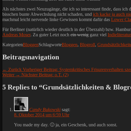
Als nächstes zwei Neuzugänge, die ich so interessant finde, dass ic
bisschen bunte Abwechslung nicht schaden, und
ich kacke ja auch n
machmal leicht nervende linke Gewissen kommt dafür das
Lower Cla
Für Berliner (natürlich wieder deutlich in der Überzahl) bzw. Hambu
Andreas Moser
. Zu guter Letzt noch
ein wenig
ganz viel
Indieliteratur
Kategorien
Bloggen
Schlagworte
Bloggen
,
Blogroll
,
Grundsätzlichkeit
Beitragsnavigation
← Zurück
Vorheriger Beitrag:
Systemkritisches Frisurenverhalten sz
Weiter →
Nächster Beitrag:
o.T. (2)
5 Replies to “Grundsätzlichkeiten & Blogr
Candy Bukowski
sagt:
8. Oktober 2014 um 6:59 Uhr
You made my day. 🙂 ja, ein Geschenk, und auch sonst.