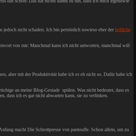
iss das schon! Das hat nichts damit zu tun, dass ich mich irgendwie
 jedoch nicht schaden. Ich bin persönlich sowieso eher der
höfliche
ntwort von mir: Manchmal kann ich nicht antworten, manchmal will
n, aber mit der Produktivität habe ich es eh nicht so. Dafür habe ich
fbrüchige an meine Blog-Gestade spülen. Was nicht bedeutet, dass es
n, dass ich es gar nicht abwarten kann, sie zu verlinken.
 Anfang macht Die Schrottpresse von pantoufle. Schon allein, um zu