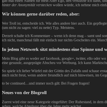
gab mal einen Namen für mein Alter Ego, den verkürzte ich dann, und 
hinter der Anonymität verstecken
wollen würde, ich nehme mich einfa
Wir können gerne darüber reden, aber:
Wer Troll ist, entscheide ich. Wie alles andere hier auch. Ein gepfl
(um nicht zu sagen: viel zu nette) Typ. Meistens.
Derzeit schalte ich Kommentare – wenn ich denn mag – samt und son
ich nicht, manchmal fällt mir einfach nur nichts Gescheites ein. Manc
In jedem Netzwerk sitzt mindestens eine Spinne und w
Mein Blog gibt es weder auf facebook, google+, twitter, ello oder wo 
eine gesunde, ausgeprägte Abscheu vor Werbung. Ich kann Marktschreie
So spiele ich lieber Würfel mit der Göttin des Zufalls und schaue er
mich nicht freut, wenn andere freundlich auf mich hinweisen, im Gegen
to be continued…und immer noch gilt: Bei Fragen fragen!
Neues von der Blogroll
Zuerst wird eine neue Kategorie eingeführt: Der Ruhestand, in dem di
sehen, welche Abteilung über die Jahre mehr wächst.