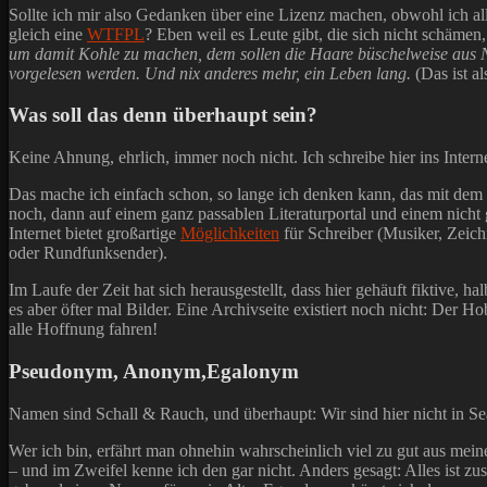
Sollte ich mir also Gedanken über eine Lizenz machen, obwohl ich all
gleich eine
WTFPL
? Eben weil es Leute gibt, die sich nicht schäme
um damit Kohle zu machen, dem sollen die Haare büschelweise aus N
vorgelesen werden. Und nix anderes mehr, ein Leben lang.
(Das ist a
Was soll das denn überhaupt sein?
Keine Ahnung, ehrlich, immer noch nicht. Ich schreibe hier ins Interne
Das mache ich einfach schon, so lange ich denken kann, das mit dem Sc
noch, dann auf einem ganz passablen Literaturportal und einem nicht 
Internet bietet großartige
Möglichkeiten
für Schreiber (Musiker, Zeichn
oder Rundfunksender).
Im Laufe der Zeit hat sich herausgestellt, dass hier gehäuft fiktive,
es aber öfter mal Bilder. Eine Archivseite existiert noch nicht: Der H
alle Hoffnung fahren!
Pseudonym, Anonym,Egalonym
Namen sind Schall & Rauch, und überhaupt: Wir sind hier nicht in Se
Wer ich bin, erfährt man ohnehin wahrscheinlich viel zu gut aus mein
– und im Zweifel kenne ich den gar nicht. Anders gesagt: Alles ist 