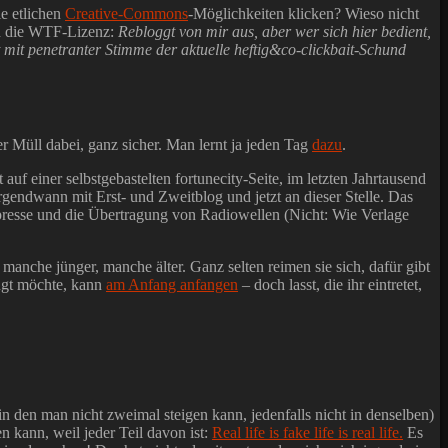
ie etlichen
Creative-Commons
-Möglichkeiten klicken? Wieso nicht
ich die WTF-Lizenz:
Rebloggt von mir aus, aber wer sich hier bedient,
it penetranter Stimme der aktuelle heftig&co-clickbait-Schund
ger Müll dabei, ganz sicher. Man lernt ja jeden Tag
dazu
.
uf einer selbstgebastelten fortunecity-Seite, im letzten Jahrtausend
rgendwann mit Erst- und Zweitblog und jetzt an dieser Stelle. Das
presse und die Übertragung von Radiowellen (Nicht: Wie Verlage
 manche jünger, manche älter. Ganz selten reimen sie sich, dafür gibt
ingt möchte, kann
am Anfang anfangen
– doch lasst, die ihr eintretet,
n den man nicht zweimal steigen kann, jedenfalls nicht in denselben)
n kann, weil jeder Teil davon ist:
Real life is fake life is real life.
Es