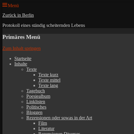
Menü
Zurück in Berlin
Protokoll eines ständig scheiternden Lebens
Primäres Menü
Zum Inhalt springen
Startseite
Inhalte
Texte
Texte kurz
Texte mittel
Texte lang
Tagebuch
Poesiealbum
Linklisten
Politisches
Bloggen
Rezensionen oder sowas in der Art
Film
Literatur
Rezensionen Diverses