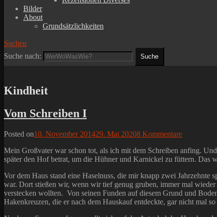
Bilder
About
Grundsätzlichkeiten
Suchen
Suche nach:
Kindheit
Vom Schreiben I
Posted on
10. November 2014
29. Mai 2020
8 Kommentare
Mein Großvater war schon tot, als ich mit dem Schreiben anfing. Un
später den Hof betrat, um die Hühner und Karnickel zu füttern. Das 
Vor dem Haus stand eine Haselnuss, die mir knapp zwei Jahrzehnte spät
war. Dort stießen wir, wenn wir tief genug gruben, immer mal wiede
verstecken wollten. Von seinen Funden auf diesem Grund und Boden ha
Hakenkreuzen, die er nach dem Hauskauf entdeckte, gar nicht mal so gut