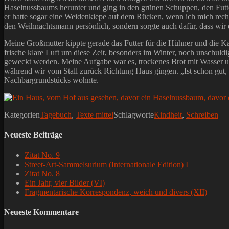
Haselnussbaums herunter und ging in den grünen Schuppen, den Futter
er hatte sogar eine Weidenkiepe auf dem Rücken, wenn ich mich recht
den Weihnachtsmann persönlich, sondern sorgte auch dafür, dass wir d
Meine Großmutter kippte gerade das Futter für die Hühner und die Ka
frische klare Luft um diese Zeit, besonders im Winter, noch unschu
geweckt werden. Meine Aufgabe war es, trockenes Brot mit Wasser u
während wir vom Stall zurück Richtung Haus gingen. „Ist schon gut, me
Nachbargrundstücks wohnte.
Kategorien
Tagebuch
,
Texte mittel
Schlagworte
Kindheit
,
Schreiben
Neueste Beiträge
Zitat No. 9
Street-Art-Sammelsurium (Internationale Edition) I
Zitat No. 8
Ein Jahr, vier Bilder (VI)
Fragmentarische Korrespondenz, weich und divers (XII)
Neueste Kommentare