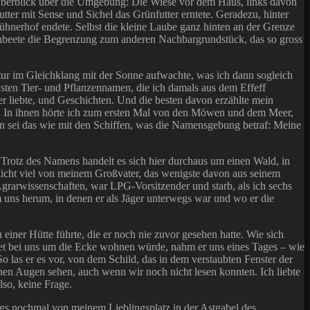
 Überblick über die Umgebung: Die Wiese vor dem Haus, links davon
tter mit Sense und Sichel das Grünfutter erntete. Geradezu, hinter
hnerhof endete. Selbst die kleine Laube ganz hinten an der Grenze
beete die Begrenzung zum anderen Nachbargrundstück, das so gross
 Natur im Gleichklang mit der Sonne aufwachte, was ich dann sogleich
isten Tier- und Pflanzennamen, die ich damals aus dem Effeff
r liebte, und Geschichten. Und die besten davon erzählte mein
e ab. In ihnen hörte ich zum ersten Mal von den Möwen und dem Meer,
n sei das wie mit den Schiffen, was die Namensgebung betraf: Meine
 Trotz des Namens handelt es sich hier durchaus um einen Wald, in
 nicht viel von meinem Großvater, das wenigste davon aus seinem
Agrarwissenschaften, war LPG-Vorsitzender und starb, als ich sechs
um uns herum, in denen er als Jäger unterwegs war und wo er die
 einer Hütte führte, die er noch nie zuvor gesehen hatte. Wie sich
hnet bei uns um die Ecke wohnen würde, nahm er uns eines Tages – wie
o las er es vor, von dem Schild, das in dem verstaubten Fenster der
nen Augen sehen, auch wenn wir noch nicht lesen konnten. Ich liebte
lso, keine Frage.
ngs nochmal von meinem Lieblingsplatz in der Astgabel des