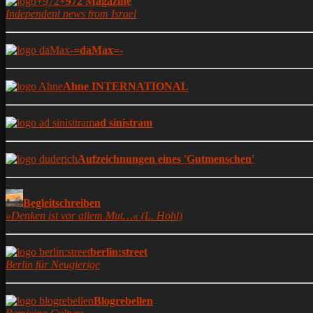
+972 Magazine
Independent news from Israel
-=daMax=-
Ahne INTERNATIONAL
ad sinistram
Aufzeichnungen eines 'Gutmenschen'
Begleitschreiben
»Denken ist vor allem Mut…« (L. Hohl)
berlin:street
Berlin für Neugierige
Blogrebellen