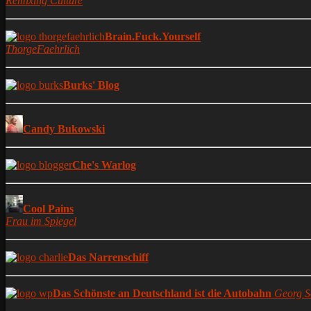
Remixing Culture
Brain.Fuck.Yourself
ThorgeFaehrlich
Burks' Blog
Candy Bukowski
Che's Warlog
Cool Pains
Frau im Spiegel
Das Narrenschiff
Das Schönste an Deutschland ist die Autobahn
Georg S