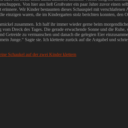
schuppen. Von hier aus ließ Großvater ein paar Jahre zuvor einen sel
 erinnere. Wir Kinder bestaunten dieses Schauspiel mit verschlafenen
ie einzigen waren, die im Kindergarten stolz berichten konnten, den Os
rnickel zusammen. Ich half ihr immer wieder gerne beim morgendlichen 
ldig vom Dreck des Tages. Die gerade erwachende Sonne und die Ruhe, 
nd Getreide zu vermanschen und danach die gelegten Eier einzusammel
in Junge.“ Sagte sie. Ich kletterte zurück auf die Astgabel und schrie