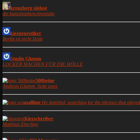
kreuzberg südost
die katastrophenchronistin
kiezneurotiker
Berlin ist nicht Haiti
Studio Glumm
LOCKER MACHEN FÜR DIE HÖLLE
500beine
Andreas Glumm, Seite zwei.
asallime
He fumbled, searching for the phrases that played 
Kiezschreiber
Matthias Eberling