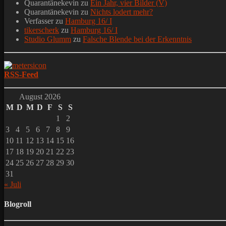
Quarantänekevin
zu
Ein Jahr, vier Bilder (V)
Quarantänekevin
zu
Nichts lodert mehr?
Verfasser
zu
Hamburg 16/ I
tikerscherk
zu
Hamburg 16/ I
Studio Glumm
zu
Falsche Blende bei der Erkenntnis
RSS-Feed
August 2026
M
D
M
D
F
S
S
1
2
3
4
5
6
7
8
9
10
11
12
13
14
15
16
17
18
19
20
21
22
23
24
25
26
27
28
29
30
31
« Juli
Blogroll