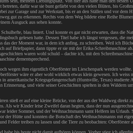
aums sein, meinem Lieblingsplatz. Von hier aus hatte man den besten
betreten, dafür war sie bunt gefärbt von den vielen Blüten, bis Großmu
i zur Garage und zur Werkstatt, bis er an den Ställen und vor dem Hü
weg gut zu erkennen. Rechts von dem Weg bildete eine Reihe Blumen
meinem Ausguck aus sehen konnte.
en Schulhefte, blau liniert. Und konnte es gar nicht erwarten, dass die
ingsbuch gelesen hatte. Dessen Titel habe ich längst vergessen, die me
ss das der Moment war, in dem ich anfing, zu schreiben. Weil ich Büche
tlich auf Briefpapier, dann tippte er sie mit der Erika-Schreibmaschin
geschichten waren wohl schuld – dachte ich, mit den Schreibmaschine
bmaschine dementsprechend.
 doch wegen ihm eigentlich Oberförster im Lieschenpark werden wollte.
 Oberförster wäre er aber wohl wirklich etwas klein gewesen. Ich weiss
 in amerikanische Kriegsgefangenschaft (Huntsville, Texas) studierte 
r in Erinnerung, und viele seiner Geschichten spielten in den Wäldern 
rren stieß er auf eine kleine Brücke, von der aus der Waldweg direkt zu
ns. Als wir Kinder leise Zweifel daran hegten, dass der nun ausgerec
Es war leider Sommer, und der Weihnachtsmann samt Helfern im Urlaub. S
r vor der Hütte und konnten die Botschaft des Weihnachtsmanns mit eige
nd Felder treiben zu lassen und die Tiere zu beobachten: Oberförster a
habe bis heute nicht damit aufhören können. Vorher stieg ich allerdi