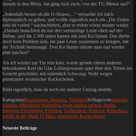
damals in den 80ern, das ging ruck-zuck, von der TU-Mensa aus!“
„Jedenfalls besser als die O-Strasse…“ versuchte ich mich
diplomatisch zu geben, und wollte eigentlich noch ein „Die Zeiten
sind eh vorbei.“ nachschieben, aber er redete schon munter weiter.
„Damals brauchtest du nur drei vernünftige Leute oben auf der
Bühne, und die 2.500 unten kamen mit zum Ku’damm. Das dürfte
doch kein Problem sein, ein paar Leute zusammen zu kriegen, mit
der Technik heutzutage. Den Ku’damm müsste man mal wieder
platt machen!“
Als ich wieder zur Tür rein kam, wurde gerade einem anderen
betrunkenen Kerl ein Glas Leitungswasser quer über den Tresen ins
Gesicht geschüttet, mit ordentlich Schwung. Wohl wegen
penetranter sexistischer Kackscheisse.
Blöd eigentlich, dass da noch ein anderer Umzug ansteht.
Kategorien
Rezensionen Diverses
,
Tagebuch
Schlagworte
absurder
Scheiss
,
alltäglicher Wahnsinn
,
beats against racism
,
Berlin
,
Bloggen
,
Flüchtlinge
,
Frühling
,
Geflüchtete
,
Konzert
,
Kreuzberg
,
nachts in der Stadt
,
O-Platz
,
rassistische Kackscheisse
Neueste Beiträge