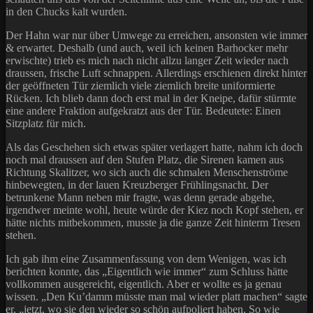
in den Chucks kalt wurden.
Der Hahn war nur über Umwege zu erreichen, ansonsten wie immer
& erwartet. Deshalb (und auch, weil ich keinen Barhocker mehr
erwischte) trieb es mich nach nicht allzu langer Zeit wieder nach
draussen, frische Luft schnappen. Allerdings erschienen direkt hinter
der geöffneten Tür ziemlich viele ziemlich breite uniformierte
Rücken. Ich blieb dann doch erst mal in der Kneipe, dafür stürmte
eine andere Fraktion aufgekratzt aus der Tür. Bedeutete: Einen
Sitzplatz für mich.
Als das Geschehen sich etwas später verlagert hatte, nahm ich doch
noch mal draussen auf den Stufen Platz, die Sirenen kamen aus
Richtung Skalitzer, wo sich auch die schmalen Menschenströme
hinbewegten, in der lauen Kreuzberger Frühlingsnacht. Der
betrunkene Mann neben mir fragte, was denn gerade abgehe,
irgendwer meinte wohl, heute würde der Kiez noch Kopf stehen, er
hätte nichts mitbekommen, musste ja die ganze Zeit hinterm Tresen
stehen.
Ich gab ihm eine Zusammenfassung von dem Wenigen, was ich
berichten konnte, das „Eigentlich wie immer“ zum Schluss hätte
vollkommen ausgereicht, eigentlich. Aber er wollte es ja genau
wissen. „Den Ku’damm müsste man mal wieder platt machen“ sagte
er, „jetzt, wo sie den wieder so schön aufpoliert haben. So wie