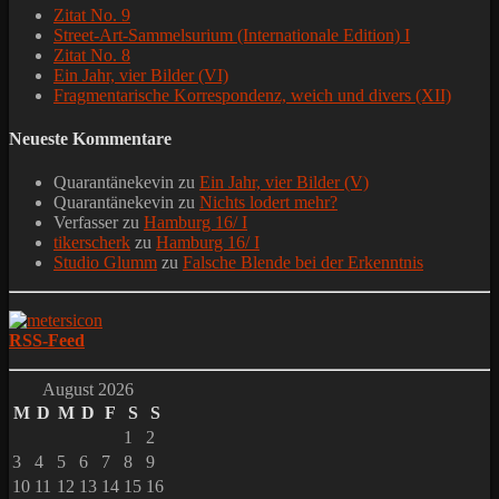
Zitat No. 9
Street-Art-Sammelsurium (Internationale Edition) I
Zitat No. 8
Ein Jahr, vier Bilder (VI)
Fragmentarische Korrespondenz, weich und divers (XII)
Neueste Kommentare
Quarantänekevin
zu
Ein Jahr, vier Bilder (V)
Quarantänekevin
zu
Nichts lodert mehr?
Verfasser
zu
Hamburg 16/ I
tikerscherk
zu
Hamburg 16/ I
Studio Glumm
zu
Falsche Blende bei der Erkenntnis
RSS-Feed
August 2026
M
D
M
D
F
S
S
1
2
3
4
5
6
7
8
9
10
11
12
13
14
15
16