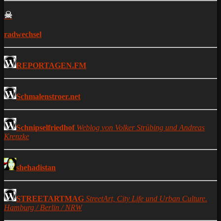
☠
radwechsel
REPORTAGEN.FM
Schmalenstroer.net
Schnipselfriedhof
Weblog von Volker Strübing und Andreas
Krenzke
shehadistan
STREETARTMAG
StreetArt, City Life und Urban Culture.
Hamburg / Berlin / NRW