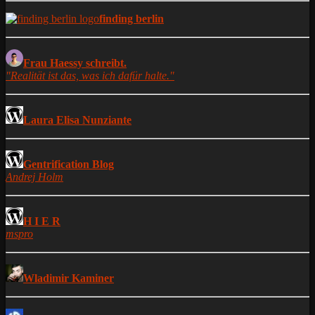
finding berlin
Frau Haessy schreibt.
"Realität ist das, was ich dafür halte."
Laura Elisa Nunziante
Gentrification Blog
Andrej Holm
H I E R
mspro
Wladimir Kaminer