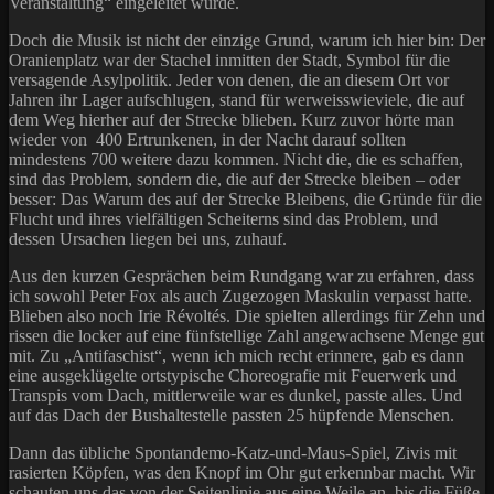
Veranstaltung“ eingeleitet wurde.
Doch die Musik ist nicht der einzige Grund, warum ich hier bin: Der
Oranienplatz war der Stachel inmitten der Stadt, Symbol für die
versagende Asylpolitik. Jeder von denen, die an diesem Ort vor
Jahren ihr Lager aufschlugen, stand für werweisswieviele, die auf
dem Weg hierher auf der Strecke blieben. Kurz zuvor hörte man
wieder von 400 Ertrunkenen, in der Nacht darauf sollten
mindestens 700 weitere dazu kommen. Nicht die, die es schaffen,
sind das Problem, sondern die, die auf der Strecke bleiben – oder
besser: Das Warum des auf der Strecke Bleibens, die Gründe für die
Flucht und ihres vielfältigen Scheiterns sind das Problem, und
dessen Ursachen liegen bei uns, zuhauf.
Aus den kurzen Gesprächen beim Rundgang war zu erfahren, dass
ich sowohl Peter Fox als auch Zugezogen Maskulin verpasst hatte.
Blieben also noch Irie Révoltés. Die spielten allerdings für Zehn und
rissen die locker auf eine fünfstellige Zahl angewachsene Menge gut
mit. Zu „Antifaschist“, wenn ich mich recht erinnere, gab es dann
eine ausgeklügelte ortstypische Choreografie mit Feuerwerk und
Transpis vom Dach, mittlerweile war es dunkel, passte alles. Und
auf das Dach der Bushaltestelle passten 25 hüpfende Menschen.
Dann das übliche Spontandemo-Katz-und-Maus-Spiel, Zivis mit
rasierten Köpfen, was den Knopf im Ohr gut erkennbar macht. Wir
schauten uns das von der Seitenlinie aus eine Weile an, bis die Füße