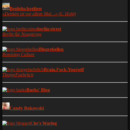
Begleitschreiben
»Denken ist vor allem Mut…« (L. Hohl)
berlin:street
Berlin für Neugierige
Blogrebellen
Remixing Culture
Brain.Fuck.Yourself
ThorgeFaehrlich
Burks' Blog
Candy Bukowski
Che's Warlog