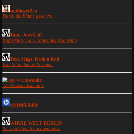
sunflower22a
Durch die Blume gesehen...
Tante Jays Café
Kaffeeklatsch am Rande des Wahnsinns
Text, Mags, Rock'n'Roll
Vom Schreiben & Lärmen.
waahr
»Zeit essen Texte auf«
we read Indie
WIRRE WELT BERLIN
Ihr werdet euch noch wundern