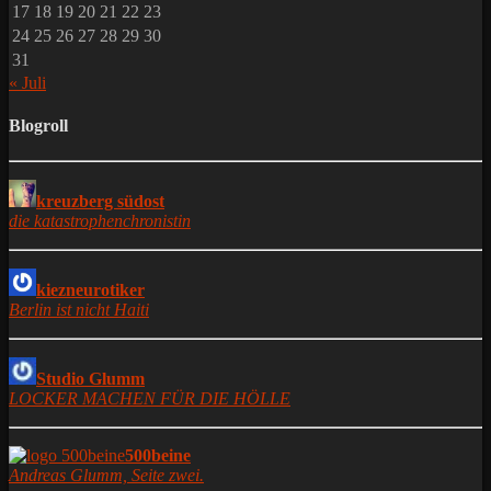
17
18
19
20
21
22
23
24
25
26
27
28
29
30
31
« Juli
Blogroll
kreuzberg südost
die katastrophenchronistin
kiezneurotiker
Berlin ist nicht Haiti
Studio Glumm
LOCKER MACHEN FÜR DIE HÖLLE
500beine
Andreas Glumm, Seite zwei.