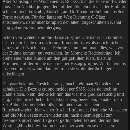
Aber Samstag, also Wochenende: Rucksack in die Ecke und wieder
raus. Den Nachbarjungen, der auf dem Skateboard aus der Einfahrt
schiesst, noch kurz abgeklatscht, am Hoffmann vorbei und aus der
Ferne gegrüsst. Für den längeren Weg Richtung O-Platz
entschieden, dafür aber komplett den alten, zugeschütteten Kanal
lang gelaufen. Sonnenuntergang.
Schon von weitem sind die Bässe zu spüren. Je näher ich komme,
desto mehr Leute um mich rum. Immerhin ist es also noch nicht
ganz vorbei. Noch ein paar Schritte, dann kann man alles, was von
der Bühne kommt, gut verstehen. Im Moment: Redebeiträge. Ich
drehe eine halbe Runde um den gut gefüllten Platz, bis zum
Brunnen, auf der Suche nach meiner Bezugsgruppe. Wir hatten uns
lose verabredet; wenn, dann würden sie wohl hier ihr Lager
aufschlagen.
Ein paar bekannte Gesichter ausgemacht, ein paar Schwätzchen
gehalten. Die Bezugsgruppe meldet per SMS, dass sie noch im
Hahn sitzen. Nein, denke ich mir, das wär mir grad zu rauchig und
eng, da bleibe ich lieber hier. Ebenso eng bisweilen, je näher man
zur Bühne kommt jedenfalls, und interessant riechende
Rauchschwaden, klar – aber frische Luft, nette, friedliche Menschen
und die Musik setzt auch wieder ein, nach einem Appell zur
besonders unschönen Lage der geflüchteten Frauen, der mit den
Worten „Herzlich willkommen zu einer weiteren sexistischen