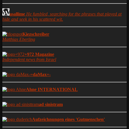
asallime
He fumbled, searching for the phrases that played at
hide and seek in his scattered wit.
Kiezschreiber
Matthias Eberling
+972 Magazine
Independent news from Israel
-=daMax=-
Ahne INTERNATIONAL
ad sinistram
Aufzeichnungen eines 'Gutmenschen'