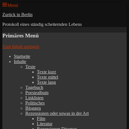
Menü
Zurück in Berlin
Protokoll eines ständig scheiternden Lebens
Primäres Menü
Zum Inhalt springen
Startseite
Inhalte
Texte
Texte kurz
Texte mittel
Texte lang
Tagebuch
Poesiealbum
Linklisten
Politisches
Bloggen
Rezensionen oder sowas in der Art
Film
Literatur
Rezensionen Diverses