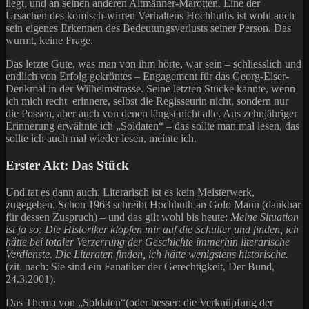
liegt, und an seinen anderen Altmänner-Marotten. Eine der
Ursachen des komisch-wirren Verhaltens Hochhuths ist wohl auch
sein eigenes Erkennen des Bedeutungsverlusts seiner Person. Das
wurmt, keine Frage.
Das letzte Gute, was man von ihm hörte, war sein – schliesslich und
endlich von Erfolg gekröntes – Engagement für das Georg-Elser-
Denkmal in der Wilhelmstrasse. Seine letzten Stücke kannte, wenn
ich mich recht erinnere, selbst die Regisseurin nicht, sondern nur
die Possen, aber auch von denen längst nicht alle. Aus zehnjähriger
Erinnerung erwähnte ich „Soldaten“ – das sollte man mal lesen, das
sollte ich auch mal wieder lesen, meinte ich.
Erster Akt: Das Stück
Und tat es dann auch. Literarisch ist es kein Meisterwerk,
zugegeben. Schon 1963 schreibt Hochhuth an Golo Mann (dankbar
für dessen Zuspruch) – und das gilt wohl bis heute:
Meine Situation
ist ja so: Die Historiker klopfen mir auf die Schulter und finden, ich
hätte bei totaler Verzerrung der Geschichte immerhin literarische
Verdienste. Die Literaten finden, ich hätte wenigstens historische.
(zit. nach: Sie sind ein Fanatiker der Gerechtigkeit, Der Bund,
24.3.2001).
Das Thema von „Soldaten“(oder besser: die Verknüpfung der