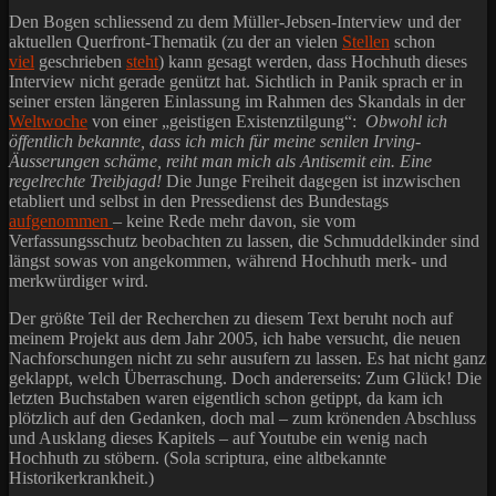
Den Bogen schliessend zu dem Müller-Jebsen-Interview und der
aktuellen Querfront-Thematik (zu der an vielen
Stellen
schon
viel
geschrieben
steht
) kann gesagt werden, dass Hochhuth dieses
Interview nicht gerade genützt hat. Sichtlich in Panik sprach er in
seiner ersten längeren Einlassung im Rahmen des Skandals in der
Weltwoche
von einer „geistigen Existenztilgung“:
Obwohl ich
öffentlich bekannte, dass ich mich für meine senilen Irving-
Äusserungen schäme, reiht man mich als Antisemit ein. Eine
regelrechte Treibjagd!
Die Junge Freiheit dagegen ist inzwischen
etabliert und selbst in den Pressedienst des Bundestags
aufgenommen
– keine Rede mehr davon, sie vom
Verfassungsschutz beobachten zu lassen, die Schmuddelkinder sind
längst sowas von angekommen, während Hochhuth merk- und
merkwürdiger wird.
Der größte Teil der Recherchen zu diesem Text beruht noch auf
meinem Projekt aus dem Jahr 2005, ich habe versucht, die neuen
Nachforschungen nicht zu sehr ausufern zu lassen. Es hat nicht ganz
geklappt, welch Überraschung. Doch andererseits: Zum Glück! Die
letzten Buchstaben waren eigentlich schon getippt, da kam ich
plötzlich auf den Gedanken, doch mal – zum krönenden Abschluss
und Ausklang dieses Kapitels – auf Youtube ein wenig nach
Hochhuth zu stöbern. (Sola scriptura, eine altbekannte
Historikerkrankheit.)