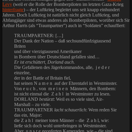
Levy
(weil er die Rolle der Bomberpiloten im letzten Gaza-Krieg
hinterfragte
) – der Luftkrieg begleitet uns seit knapp einhundert
Jahren. Doch Luftkrieg ist natürlich nicht gleich Luftkrieg, und
Abfangjäger sind etwas anderes als Bomberpiloten, worüber sich Sir
Arthur Harris (als “Traumpartner”) auch in “Soldaten” echauffiert:
TRAUMPARTNER: […]
Der Dank der Nation – daß sechsundfünfzigtausend
Briten
und über vierzigtausend Amerikaner
in Bombern über Deutschland gefallen sind…
Er ist erschüttert, Dorland auch.
Die Gefallenen des Jägerkommandos, alle, j e d e r
einzelne,
der in der Battle of Britain fiel,
hat seinen N a m e n auf der Ehrentafel in Westminster.
Von e u c h , von m e i n e n Männern, den Bombern:
ist nicht einmal die Z a h l in Westminster zu lesen.
DORLAND
bestürzt
: Weil es so viele sind, Air-
Marshall – zu viele.
TRAUMPARTNER
lacht schauerlich
: Wem reden Sie
das ein, Major:
die Z a h l meiner toten Männer – die Z a h l, wie:
ließe sich doch wohl unterbringen in Westminster.
Aber u n s r e geopferten Kameraden, wie – die sind,