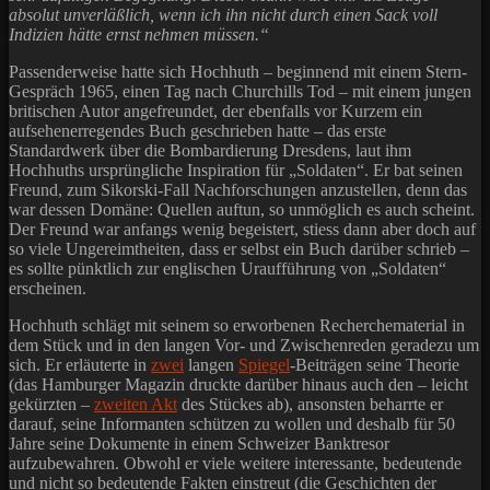
absolut unverläßlich, wenn ich ihn nicht durch einen Sack voll
Indizien hätte ernst nehmen müssen.“
Passenderweise hatte sich Hochhuth – beginnend mit einem Stern-
Gespräch 1965, einen Tag nach Churchills Tod – mit einem jungen
britischen Autor angefreundet, der ebenfalls vor Kurzem ein
aufsehenerregendes Buch geschrieben hatte – das erste
Standardwerk über die Bombardierung Dresdens, laut ihm
Hochhuths ursprüngliche Inspiration für „Soldaten“. Er bat seinen
Freund, zum Sikorski-Fall Nachforschungen anzustellen, denn das
war dessen Domäne: Quellen auftun, so unmöglich es auch scheint.
Der Freund war anfangs wenig begeistert, stiess dann aber doch auf
so viele Ungereimtheiten, dass er selbst ein Buch darüber schrieb –
es sollte pünktlich zur englischen Uraufführung von „Soldaten“
erscheinen.
Hochhuth schlägt mit seinem so erworbenen Recherchematerial in
dem Stück und in den langen Vor- und Zwischenreden geradezu um
sich. Er erläuterte in
zwei
langen
Spiegel
-Beiträgen seine Theorie
(das Hamburger Magazin druckte darüber hinaus auch den – leicht
gekürzten –
zweiten Akt
des Stückes ab), ansonsten beharrte er
darauf, seine Informanten schützen zu wollen und deshalb für 50
Jahre seine Dokumente in einem Schweizer Banktresor
aufzubewahren. Obwohl er viele weitere interessante, bedeutende
und nicht so bedeutende Fakten einstreut (die Geschichten der