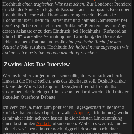
Hochhuth
einen tragischen Witz zu machen
. Zur Londoner Premiere
druckte der Sunday Telegraph Passagen aus Thompsons Buch über
Hochhuths Theorie ab. Thompson arrangierte den Kontakt zu
Hochhuth über Friedrich Dürrenmatt und half als Dolmetscher bei
den Gesprächen zur englischen „Soldaten“-Premiere aus. Im Zuge
dessen gelangte er zu dem Eindruck, bei Hochhuths „Rufmord an
Churchill“ wäre alles Vermutung und Erfindung, der Dramatiker
leide an einem Trauma und wolle
eine poetische Rache für das
deutsche Volk
ausüben
.
Hochhuth:
Ich habe ihn mir zugezogen wie
andere sich eine Schleimhautentzündung zuziehen.
Zweiter Akt: Das Interview
Wer bis hierher vorgedrungen sein sollte, der wird sich vielleicht
langsam die Frage stellen, was das überhaupt soll. Deshalb einige
erklärende Worte: Es hängt mit besagtem Freund Hochhuths
zusammen, der in einigen Links schon enttarnt wurde. Und mit der
aktuellen Querfront-Debatte.
Ich versuche ja, mich zum politischen Tagesgeschäft zunehmend
zurückzuhalten (das klappt, trotz aller
Appelle
, nicht immer), wollte
es mir aber nicht nehmen lassen, in die nächsten Linksammlung
einen bestimmten
Artikel
aufzunehmen. Weil er es wert ist, und weil
mich dieses Thema immer noch triggert.Ich suchte nach einer