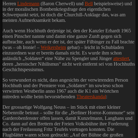
Herren
Lindemann
(Baron Cherwell) und
Bell
beispielsweise) und
in der moralischen Bombenkriegsfrage den eigentlichen
Schwerpunkt setzt, ist doch die Churchill-Anklage das, was am
meisten Aufmerksamkeit bekam.
Auch wenn Hochhuth derjenige ist, den der Kanzler Erhardt 1965
einen Pinscher nannte und damit eine ganze Zunft gegen sich
aufbrachte, auch wenn er der ist, der später Filbinger zu Fall brachte
(was – oh Ironie! –
Weikersheim
gebar) – leicht in Schubladen
einzuordnen war er bereits damals nicht. Es wurde ihm schon
anlässlich „Soldaten“ eine Nähe zu Spengler und Jünger
attestiert
,
deren „heroischer Nihilismus“ nicht weit entfernt sei von Hochhuths
Geschichtspessismus.
So verwundert es nicht, dass angesichts der verwirrenden Person
Hochhuth und der Premiere von „Soldaten“ im sowieso schon
verwirrten Westberlin anno 1967 auch die K1 ein Wörtchen
mitreden wollte beim bevorstehenden
Theaterskandal
:
Der grossartige Wolfgang Neuss – im Stück mit einer kleiner
Nebenrolle betraut – sollte für die „Berliner Horror-Kommune“ sein
Garderobenfenster offen lassen, damit Kunzelmann, Langhans und
Co. dann auf den Brettern der Freien Volksbühne ihre Forderung
nach der Freilassung Fritz Teufels vortragen konnten. Die
Flugblätter waren schon gedruckt: „Auf der Bühne die großen