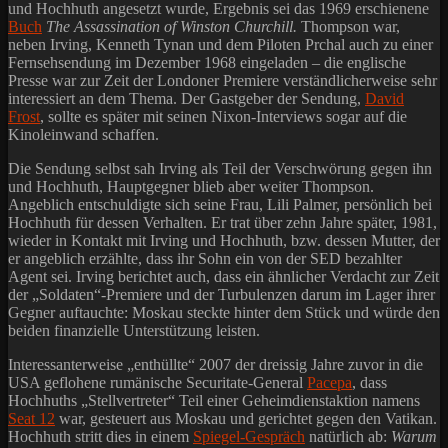
und Hochhuth angesetzt wurde, Ergebnis sei das 1969 erschienene
Buch
The Assassination of Winston Churchill.
Thompson war,
neben Irving, Kenneth Tynan und dem Piloten Prchal auch zu einer
Fernsehsendung im Dezember 1968 eingeladen – die englische
Presse war zur Zeit der Londoner Premiere verständlicherweise sehr
interessiert an dem Thema. Der Gastgeber der Sendung,
David
Frost
, sollte es später mit seinen Nixon-Interviews sogar auf die
Kinoleinwand schaffen.
Die Sendung selbst sah Irving als Teil der Verschwörung gegen ihn
und Hochhuth, Hauptgegner blieb aber weiter Thompson.
Angeblich entschuldigte sich seine Frau, Lili Palmer, persönlich bei
Hochhuth für dessen Verhalten. Er trat über zehn Jahre später, 1981,
wieder in Kontakt mit Irving und Hochhuth, bzw. dessen Mutter, der
er angeblich erzählte, dass ihr Sohn ein von der SED bezahlter
Agent sei. Irving berichtet auch, dass ein ähnlicher Verdacht zur Zeit
der „Soldaten“-Premiere und der Turbulenzen darum im Lager ihrer
Gegner auftauchte: Moskau steckte hinter dem Stück und würde den
beiden finanzielle Unterstützung leisten.
Interessanterweise „enthüllte“ 2007 der dreissig Jahre zuvor in die
USA geflohene rumänische Securitate-General
Pacepa
, dass
Hochhuths „Stellvertreter“ Teil einer Geheimdienstaktion namens
Seat 12
war, gesteuert aus Moskau und gerichtet gegen den Vatikan.
Hochhuth stritt dies in einem
Spiegel-Gespräch
natürlich ab:
Warum