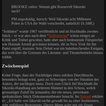
BROOKE
ratlos
: Warum gibt Roosevelt Sikorski
nach?
PM
ungeduldig, barsch
: Weil Sikorski acht Millionen
Polen in USA die Wahl vorschreibt, natürlich! (S.108f.)
“Soldaten” wurde 1967 veröffentlicht und ist Hochhuths zweites
Stück – er war also nach dem “
Stellvertreter
“ schon einiges an
Kritik und Trubel gewohnt, hatte aber auch bedeutende Fürsprecher
wie Hannah Arendt gewinnen können, die in New York für ihn
Partei ergriff, kurzum: Sein Debüt war ein bahnbrechendes Ereignis,
das weit über die Grenzen des Literatur- und Theaterbetriebs hinaus
wirkte.
Zwischenspiel
Keine Frage, dass der Nachfolger eines solchen Durchbruchs
besonders beäugt wird, ganz zu Schweigen von der Situation des
Autors, der nachlegen muss. Doch zum Glück fiel Hochhuth die
Sikorski-Handlung aus heiterem Himmel in den Schoss, welch
grossartiger Zufall für jemanden, der ein neues, provokant-
spektakuläres Stück Dokumentartheater braucht. Im
Spiegel
erklärte
er:
„Ich habe von Sikorski nichts gewußt bis zu einer bestimmten,
sehr zufälligen Begegnung. Dieser Mann wäre mir als Zeuge