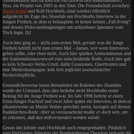
Anmoderation und da kam mir ein (inzwischen unauffindbarer)
Text, ein Projekt von 2005 in den Sinn: Die Freundschaft zwischen
David Irving
und Rolf Hochhuth, (mal wieder) öffentlich
aufgedeckt im Zuge des Skandals um Hochhuths Interview in der
Jungen Freiheit, in dem er behauptete, er kenne keinen „Fall Irving“
und dessen Holocaustleugnungen mit unfassbarer Ignoranz vom
Tisch fegte. [b]
Auch hier ging es – nicht zum ersten Mal,
gerade
was die Junge
Freiheit betrifft nicht zum ersten Mal – darum, wer wem Interviews
geben sollte, oder eben nicht. Auch hier spielten Antisemitismus und
der Antisemitismusvorwurf eine entscheidende Rolle. Auch hier gab
es kein Schwarz-Weiss-Urteil, dafür Grauzonen, Querfronten und
eine Medienkampagne, teils fern jeglicher journalistischer
Recherchepflicht.
Erstaunlicherweise kaum thematisiert im Rahmen des Skandals
wurde der Umstand, dass dies beileibe nicht Hochhuths erster
Beitrag für die Junge Freiheit war. Im Jahr 1998 lieferte er einen
Ernst-Jünger-Nachruf und zwei Jahre später ein Interview, in dem er
pikanterweise an Martin Walser gerichtet meint, bezogen auf dessen
Paulskirchen-Rede:
Aber so voraussehend mußte er doch sein, um
zu erkennen, daß das mißverstanden werden würde.
Genau das könnte man Hochhuth auch entgegenhalten. Pünktlich
zum fünfzigsten Jahrestag der Bombardierung Dresdens befragte die