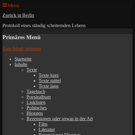
Menü
Zurück in Berlin
Protokoll eines ständig scheiternden Lebens
Primäres Menü
Zum Inhalt springen
Startseite
Inhalte
Texte
Texte kurz
Texte mittel
Texte lang
Tagebuch
Poesiealbum
Linklisten
Politisches
Bloggen
Rezensionen oder sowas in der Art
Film
Literatur
Rezensionen Diverses