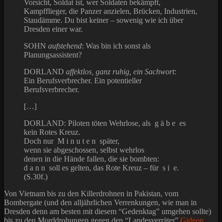
Vorsicht, Soldat ist, wer Soldaten bekämpft,
Kampfflieger, die Panzer anzielen, Brücken, Industrien,
Staudämme. Du bist keiner – sowenig wie ich über
Dresden einer war.
SOHN
aufstehend
: Was bin ich sonst als
Planungsassistent?
DORLAND
affektlos, ganz ruhig, ein Sachwort
:
Ein Berufsverbrecher. Ein potentieller
Berufsverbrecher.
[…]
DORLAND: Piloten töten Wehrlose, als g ä b e es
kein Rotes Kreuz.
Doch nur M i n u t e n später,
wenn sie abgeschossen, selbst wehrlos
denen in die Hände fallen, die sie bombten:
d a n n soll es gelten, das Rote Kreuz – für s i e.
(S.30f.)
Von Vietnam bis zu den Killerdrohnen in Pakistan, vom
Bombergate (und den alljährlichen Verrenkungen, wie man in
Dresden denn am besten mit diesem “Gedenktag” umgehen sollte)
bis zu den Morddrohungen gegen den “Landesverräter”
Gideon