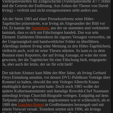
Vierteljahresheften für Zeitgeschichte (Vierteljahreshefte 4/77: Hitler
und die Genesis der Endlösung. Aus Anlass der Thesen von David
Irving) – verfemt und nicht ernstgenommen sieht anders aus.
Als der Stern 1983 auf einer Pressekonferenz seine Hitler-
Tagebücher präsentierte, war Irving als Abgesandter der Bild vor
Ort. Er kannte die
Sammlung
, aus der sie stammten und verkündete
lautstark, dass es sich um Fälschungen handelt. Das war sein
Element: Etablierten Historikern ihr eigenes Versagen vorwerfen, sie
der Ungenauigkeit und handwerklicher Fehler zu überführen.
Allerdings änderte Irving seine Meinung zu den Hitler-Tagebüchern,
vielleicht auch, weil sie seine Thesen stützten. So kam es zu dem
Bonmot eines Reporters, der auf Irving Aussage, er wäre der erste
gewesen, der die Tagebücher für eine Fälschung hielt, entgegnete:
Ja, aber auch der letzte, der sie für echt hielt!
Der nächste Absturz kam Mitte der 80er Jahre, als Irving Gerhard
Freys Einladung annahm, vor dessen DVU-Publikum Vorträge über
Rommel zu halten, obwohl ihn sein Verleger Albrecht Knaus
eindringlich davor gewarnt hatte. Doch noch 1985 wollte der
spätere Kulturstaatsminister und damalige Rowohlt-Chef Naumann
unbedingt Irvings Churchill-Biografie verlegen. Endgültig auf dem
Tiefpunkt jeglichen Niveaus angekommen war er schliesslich, als er
1989 den
Leuchter-Report
in Großbritannien herausgab und mit
einem Vorwort versah. Trotzdem setzten sich 1996, als Irvings