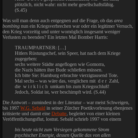
plötzlich, nicht wahr: nicht mehr gesellschaftsfähig.
(S.45)
Was soll man denn auch entgegnen auf die Frage, ob das
area
bombing
nun ein Kriegsverbrechen war oder ein legitimer Versuch,
den Krieg vorzeitig und unter womöglich insgesamt weniger
Verlusten zu beenden? Ein letztes Mal Bomber Harris:
TRAUMPARTNER: […]
Hitlers Rüstungschef, sein Speer, hat nach dem Kriege
zugegeben:
sechs weitere Städte angeflogen wie Gomorra,
die Nazis hätten ihre Bude schließen müssen.
Ich bitte Sie: Hamburg erbrachte vierzigtausend Tote.
Mal sechs – was wäre das, verglichen mit d e r Zahl,
die w i r k l i c h umkam bis zum Kriegsschluß!
Jedoch, Soldat ist, wer beschimpft wird. (S.44)
Die Antwort – zumindest in der Literatur – war meist Schweigen,
bis 1997
W.G. Sebald
in seiner Zürcher Poetikvorlesung ebenjenes
kritisierte und damit eine
Debatte
, begleitet von einer kleinen
Veröffentlichungsflut, lostrat. Sebald schrieb 1997 von einem
bis heute nicht zum Versiegen gekommene Strom
psychischer Energie, dessen Quelle das von allen