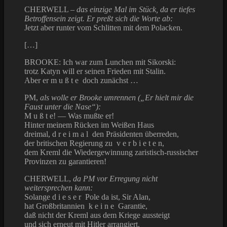
CHERWELL –
das einzige Mal im Stück, da er tiefes
Betroffensein zeigt. Er preßt sich die Worte ab:
Jetzt aber runter vom Schlitten mit dem Polacken.
[…]
BROOKE: Ich war zum Lunchen mit Sikorski:
trotz Katyn will er seinen Frieden mit Stalin.
Aber er m u ß t e doch zunächst …
PM,
als wolle er Brooke umrennen („Er hielt mir die
Faust unter die Nase“):
M u ß t e! — Was mußte er!
Hinter meinem Rücken im Weißen Haus
dreimal, d r e i m a l den Präsidenten überreden,
der britischen Regierung zu v e r b i e t e n,
dem Kreml die Wiedergewinnung zaristisch-russischer
Provinzen zu garantieren!
CHERWELL,
da PM vor Erregung nicht
weitersprechen kann:
Solange d i e s e r Pole da ist, Sir Alan,
hat Großbritannien k e i n e Garantie,
daß nicht der Kreml aus dem Kriege aussteigt
und sich erneut mit Hitler arrangiert.