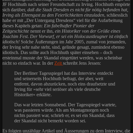
JF Hochhuth nach seiner Freundschaft zu Irving. Hochhuth empörte
sich darüber,
daß die Stadt Dresden es nicht für nötig befunden hat,
Irving als Ehrengast zu den Feierlichkeiten einzuladen
, schliesslich
habe er mit „Der Untergang Dresdens“ viel für die Aufarbeitung
dieses Kapitels getan:
Ein fabelhafter Pionier der
Zeitgeschichte
nennt er ihn,
ein Historiker von der Größe eines
Joachim Fest
.
Der Vorwurf, er sei ein Holocaustleugner ist einfach
idiotisch!
Solche Äußerungen im Jahr 2005, zumal von jemanden,
der Irving sehr nahe steht, sind, gelinde gesagt, zumindest ebenso
idiotisch. Das sollte auch Hochhuth später einsehen – doch
ersteinmal musste der Skandal eingetütet werden, was scheinbar
nicht so einfach war. In der
Zeit
schreibt Jens Jessen:
Der Berliner Tagesspiegel hat das Interview entdeckt
und seinerseits Hochhuth befragt, der aber, weit
entfernt, davon abzurücken, noch eins draufsetzte und
Irving für »sehr viel seriöser als viele deutsche
Historiker« erklärte.
Das war letzten Sonnabend. Der Tagesspiegel wartete,
was passieren würde. Als am Montagmorgen noch
nichts passiert war, schrieb er, es sei ein Skandal, dass
der Skandal nicht bemerkt worden sei.
Es folgten unzählige Artikel und Äusserungen zu dem Interview, die