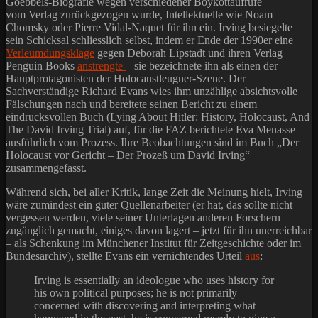
Goebbels-Biografie wegen verschiedener Boykottaufrufe
vom Verlag zurückgezogen wurde, Intellektuelle wie Noam
Chomsky oder Pierre Vidal-Naquet für ihn ein. Irving besiegelte
sein Schicksal schliesslich selbst, indem er Ende der 1990er eine
Verleumdungsklage
gegen Deborah Lipstadt und ihren Verlag
Penguin Books
anstrengte
– sie bezeichnete ihn als einen der
Hauptprotagonisten der Holocaustleugner-Szene. Der
Sachverständige Richard Evans wies ihm unzählige absichtsvolle
Fälschungen nach und bereitete seinen Bericht zu einem
eindrucksvollen Buch (Lying About Hitler: History, Holocaust, And
The David Irving Trial) auf, für die FAZ berichtete Eva Menasse
ausführlich vom Prozess. Ihre Beobachtungen sind im Buch „Der
Holocaust vor Gericht – Der Prozeß um David Irving“
zusammengefasst.
Während sich, bei aller Kritik, lange Zeit die Meinung hielt, Irving
wäre zumindest ein guter Quellenarbeiter (er hat, das sollte nicht
vergessen werden, viele seiner Unterlagen anderen Forschern
zugänglich gemacht, einiges davon lagert – jetzt für ihn unerreichbar
– als Schenkung im Münchener Institut für Zeitgeschichte oder im
Bundesarchiv), stellte Evans ein vernichtendes Urteil
aus
:
Irving is essentially an ideologue who uses history for
his own political purposes; he is not primarily
concerned with discovering and interpreting what