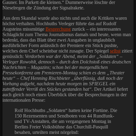
Gauner. Im Parkett die kleinen.“ Dummerweise löschte der
Nieselregen die Zündung der Signalrakete.
Aus dem Skandal wurde also nichts und auch die Kritiken waren
höchst verhalten. Hochhuths Verleger führte das auf Rudolf
Augsteins missmütige
Besprechung
zurück – ein interessantes
Schlaglicht zum Thema Journalismus damals und heute, wenn man
bedenkt, dass das Blatt über zwei Ausgaben in unglaublich
ausführlicher Form anlässlich der Premiere ein Stück pushte,
welches dem Chef scheinbar nicht zusagte. Der Spiegel
selbst
zitiert
genüsslich:
Verdorben war der Abend, meint der „Soldaten“ –
Verleger Rowohlt, dennoch – durch den Dolchstoß eines deutschen
Nachrichten – Magazins; schon bei der morgendlichen
Pressekonferenz am Premieren-Montag schien es dem „Theater
heute“ – Chef Henning Rischbieter „überflüssig, daß noch der
Vorhang aufgeht, nachdem heute morgen im SPIEGEL ein
zutreffender Verriß des Stückes gestanden hat“.
Der Artikel liefert
auch gleich noch einen Überblick über die Besprechungen in der
internationalen Presse:
Rolf Hochhuths „Soldaten“ hatten keine Fortüne. Die
150 Rezensenten und Sendboten von 44 Rundfunk-
und TV-Anstalten, die am vergangenen Montag in
Berlins Freier Volksbühne das Churchill-Pasquill
besahen, urteilten meist nörgelnd: