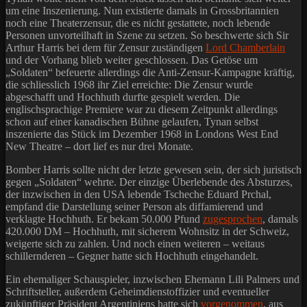
um eine Inszenierung. Nun existierte damals in Grossbritannien
noch eine Theaterzensur, die es nicht gestattete, noch lebende
Personen unvorteilhaft in Szene zu setzen. So beschwerte sich Sir
Arthur Harris bei dem für Zensur zuständigen
Lord Chamberlain
und der Vorhang blieb weiter geschlossen. Das Getöse um
„Soldaten“ befeuerte allerdings die Anti-Zensur-Kampagne kräftig,
die schliesslich 1968 ihr Ziel erreichte: Die Zensur wurde
abgeschafft und Hochhuth durfte gespielt werden. Die
englischsprachige Premiere war zu diesem Zeitpunkt allerdings
schon auf einer kanadischen Bühne gelaufen, Tynan selbst
inszenierte das Stück im Dezember 1968 in Londons West End
New Theatre – dort lief es nur drei Monate.
Bomber Harris sollte nicht der letzte gewesen sein, der sich juristisch
gegen „Soldaten“ wehrte. Der einzige Überlebende des Absturzes,
der inzwischen in den USA lebende Tscheche Eduard Prchal,
empfand die Darstellung seiner Person als diffamierend und
verklagte Hochhuth. Er bekam 50.000 Pfund
zugesprochen
, damals
420.000 DM – Hochhuth, mit sicherem Wohnsitz in der Schweiz,
weigerte sich zu zahlen. Und noch einen weiteren – weitaus
schillernderen – Gegner hatte sich Hochhuth eingehandelt.
Ein ehemaliger Schauspieler, inzwischen Ehemann Lili Palmers und
Schriftsteller, außerdem Geheimdienstoffizier und eventueller
zukünftiger Präsident Argentiniens hatte sich
vorgenommen
, aus