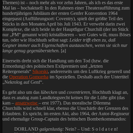
Themen) ist – noch mehr als vor zehn Jahren, als ich es das erste
Mal las – hochaktuell: In den Rahmen einer Theateraufführung zum
hundertjährigen Jubiläum der ersten Genfer Konvention 1964
eingepasst (Aufführungsort: Coventry), spielt der größte Teil des
Stücks in den Monaten April bis Juli 1943. Er verwebt darin zwei
Komplexe, die sich beide in der Hauptfigur Churchill (der im Stück
nur „PM“ genannt wird) kristallisieren – wer Gutes will, muss Böses
tun, oder wie Hochhuth selbst sagt:
Leider trifft eben zu, daß
Gegner immer auch Eigenschaften austauschen, wenn sie sich nur
lange genug gegenüberstehen.
[a]
Einerseits dreht sich die Handlung um den Tod (bzw. die
Ermordung) des polnischen Exilpremiers und „letzten
Reitergenerals“
Sikorski
, andererseits um den Luftkrieg generell und
die
Operation Gomorrha
im Speziellen. Deshalb auch der Untertitel
„Nekrolog auf Genf“.
Es geht also um das
lübecken
und
coventrieren
, Hochhuth klagt an,
dass es analog zum Landkriegsrecht keines für die Lüfte gibt (das
kam –
ansatzweise
– erst 1977). Das moralische Dilemma
Churchills wird schnell klar, ebenso die Unschärfe der Grenzen des
Erlaubten. Es spricht, im ersten Akt, also 1964, der Autor-Regisseur
und ehemalige Group-Captain des britischen Bomberkommandos:
DORLAND
galgenlustig:
Nein? – Und: S o l d a t e n!