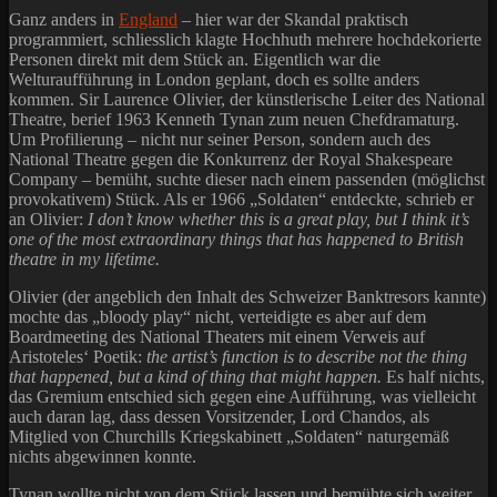
Ganz anders in
England
– hier war der Skandal praktisch
programmiert, schliesslich klagte Hochhuth mehrere hochdekorierte
Personen direkt mit dem Stück an. Eigentlich war die
Welturaufführung in London geplant, doch es sollte anders
kommen. Sir Laurence Olivier, der künstlerische Leiter des National
Theatre, berief 1963 Kenneth Tynan zum neuen Chefdramaturg.
Um Profilierung – nicht nur seiner Person, sondern auch des
National Theatre gegen die Konkurrenz der Royal Shakespeare
Company – bemüht, suchte dieser nach einem passenden (möglichst
provokativem) Stück. Als er 1966 „Soldaten“ entdeckte, schrieb er
an Olivier:
I don’t know whether this is a great play, but I think it’s
one of the most extraordinary things that has happened to British
theatre in my lifetime.
Olivier (der angeblich den Inhalt des Schweizer Banktresors kannte)
mochte das „bloody play“ nicht, verteidigte es aber auf dem
Boardmeeting des National Theaters mit einem Verweis auf
Aristoteles‘ Poetik:
the artist’s function is to describe not the thing
that happened, but a kind of thing that might happen.
Es half nichts,
das Gremium entschied sich gegen eine Aufführung, was vielleicht
auch daran lag, dass dessen Vorsitzender, Lord Chandos, als
Mitglied von Churchills Kriegskabinett „Soldaten“ naturgemäß
nichts abgewinnen konnte.
Tynan wollte nicht von dem Stück lassen und bemühte sich weiter