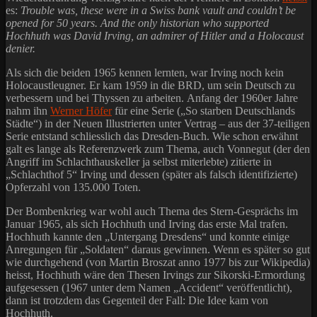
es:
Trouble was, these were in a Swiss bank vault and couldn’t be
opened for 50 years. And the only historian who supported
Hochhuth was David Irving, an admirer of Hitler and a Holocaust
denier.
Als sich die beiden 1965 kennen lernten, war Irving noch kein
Holocaustleugner. Er kam 1959 in die BRD, um sein Deutsch zu
verbessern und bei Thyssen zu arbeiten. Anfang der 1960er Jahre
nahm ihn
Werner Höfer
für eine Serie („So starben Deutschlands
Städte“) in der Neuen Illustrierten unter Vertrag – aus der 37-teiligen
Serie entstand schliesslich das Dresden-Buch. Wie schon erwähnt
galt es lange als Referenzwerk zum Thema, auch Vonnegut (der den
Angriff im Schlachthauskeller ja selbst miterlebte) zitierte in
„Schlachthof 5“ Irving und dessen (später als falsch identifizierte)
Opferzahl von 135.000 Toten.
Der Bombenkrieg war wohl auch Thema des Stern-Gesprächs im
Januar 1965, als sich Hochhuth und Irving das erste Mal trafen.
Hochhuth kannte den „Untergang Dresdens“ und konnte einige
Anregungen für „Soldaten“ daraus gewinnen. Wenn es später so gut
wie durchgehend (von Martin Broszat anno 1977 bis zur Wikipedia)
heisst, Hochhuth wäre den Thesen Irvings zur Sikorski-Ermordung
aufgesessen (1967 unter dem Namen „Accident“ veröffentlicht),
dann ist trotzdem das Gegenteil der Fall: Die Idee kam von
Hochhuth.