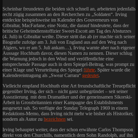
Scheinbar freundeten die beiden sich schnell an, arbeiteten jedenfalls
recht zügig zusammen an den Recherchen zu „Soldaten“. Irving
entdeckte beispielsweise im Kalender des Gouverneurs von
Gibraltar, MacFarlane, eine Notiz, die darauf hindeutete, dass der
britische Geheimdienstoffizier Sweet-Escott am Tag des Absturzes
(4. Juli) in Gibraltar weilte. Dieser stritt das ab (er machte sich seiner
Biografie zufolge am 3. Juli von England aus auf den Weg nach
Algiers, wo er am 5. Juli ankam…), Irving warnte aber nach eigener
Aussage Hochhuth davor, diesen Namen zu nennen. Dieser schlug
die Warnung jedoch in den Wind und veröffentlichte eine
entsprechende Passage auch in dem Spiegel-Beitrag, was prompt zu
einer Klage und Verurteilung des Spiegel
führte
. Später wurde die
Kalendereintragung als „Swear Carrara“
gedeutet
.
Vielleicht empfand Hochhuth eine Art freundschaftliche Treuepflicht
gegenüber Irving, der sich – nicht ganz unbegründet – seit seiner
Assoziierung mit dem Dramatiker und der gemeinsamen Sikorski-
Arbeit in Grossbritannien einer Kampagne des Establishments
ausgesetzt sah. So verfügte der Sunday Telegraph 1969 in einem
Redaktions-Memo, dass Irving nicht mehr wie bisher als Historiker,
sondern als Autor zu
bezeichnen
sei.
Irving behauptet weiter, dass der schon erwähnte Carlos Thompson
direkt von den Churchills, namentlich dem Sohn Randolph, auf ihn