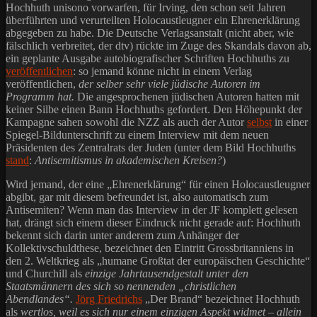
Hochhuth unisono vorwarfen, für Irving, den schon seit Jahren
überführten und verurteilten Holocaustleugner ein Ehrenerklärung
abgegeben zu habe. Die Deutsche Verlagsanstalt (nicht aber, wie
fälschlich verbreitet, der dtv) rückte im Zuge des Skandals davon ab,
ein geplante Ausgabe autobiografischer Schriften Hochhuths zu
veröffentlichen
: so jemand könne nicht in einem Verlag
veröffentlichen,
der selber sehr viele jüdische Autoren im
Programm hat.
Die angesprochenen jüdischen Autoren hatten mit
keiner Silbe einen Bann Hochhuths gefordert. Den Höhepunkt der
Kampagne sahen sowohl die NZZ als auch der Autor
selbst
in einer
Spiegel-Bildunterschrift zu einem Interview mit dem neuen
Präsidenten des Zentralrats der Juden (unter dem Bild Hochhuths
stand
:
Antisemitismus in akademischen Kreisen?
)
Wird jemand, der eine „Ehrenerklärung“ für einen Holocaustleugner
abgibt, gar mit diesem befreundet ist, also automatisch zum
Antisemiten? Wenn man das Interview in der JF komplett gelesen
hat, drängt sich einem dieser Eindruck nicht gerade auf: Hochhuth
bekennt sich darin unter anderem zum Anhänger der
Kollektivschuldthese, bezeichnet den Eintritt Grossbritanniens in
den 2. Weltkrieg als „humane Großtat der europäischen Geschichte“
und Churchill als
einzige Jahrtausendgestalt unter den
Staatsmännern des sich so nennenden „christlichen
Abendlandes“.
Jörg Friedrichs
„Der Brand“ bezeichnet Hochhuth
als
wertlos, weil es sich nur einem einzigen Aspekt widmet – allein