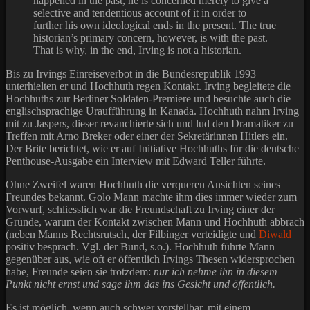
happened in the past, he is concerned merely to give a
selective and tendentious account of it in order to
further his own ideological ends in the present. The true
historian’s primary concern, however, is with the past.
That is why, in the end, Irving is not a historian.
Bis zu Irvings Einreiseverbot in die Bundesrepublik 1993
unterhielten er und Hochhuth regen Kontakt. Irving begleitete die
Hochhuths zur Berliner Soldaten-Premiere und besuchte auch die
englischsprachige Uraufführung in Kanada. Hochhuth nahm Irving
mit zu Jaspers, dieser revanchierte sich und lud den Dramatiker zu
Treffen mit Arno Breker oder einer der Sekretärinnen Hitlers ein.
Der Brite berichtet, wie er auf Initiative Hochhuths für die deutsche
Penthouse-Ausgabe ein Interview mit Edward Teller führte.
Ohne Zweifel waren Hochhuth die verqueren Ansichten seines
Freundes bekannt. Golo Mann machte ihm dies immer wieder zum
Vorwurf, schliesslich war die Freundschaft zu Irving einer der
Gründe, warum der Kontakt zwischen Mann und Hochhuth abbrach
(neben Manns Rechtsrutsch, der Filbinger verteidigte und
Diwald
positiv besprach. Vgl. der Bund, s.o.). Hochhuth führte Mann
gegenüber aus, wie oft er öffentlich Irvings Thesen widersprochen
habe, Freunde seien sie trotzdem:
nur ich nehme ihn in diesem
Punkt nicht ernst und sage ihm das ins Gesicht und öffentlich.
Es ist möglich, wenn auch schwer vorstellbar, mit einem