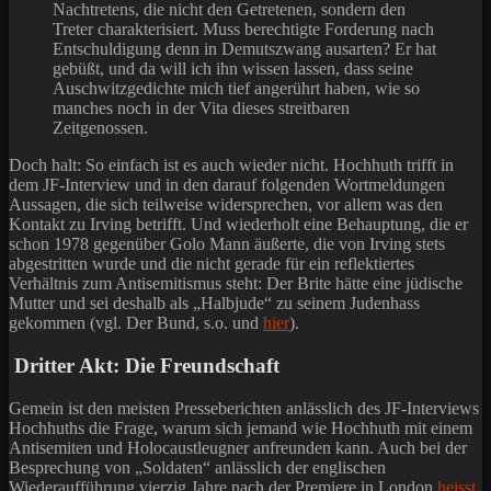
Nachtretens, die nicht den Getretenen, sondern den
Treter charakterisiert. Muss berechtigte Forderung nach
Entschuldigung denn in Demutszwang ausarten? Er hat
gebüßt, und da will ich ihn wissen lassen, dass seine
Auschwitzgedichte mich tief angerührt haben, wie so
manches noch in der Vita dieses streitbaren
Zeitgenossen.
Doch halt: So einfach ist es auch wieder nicht. Hochhuth trifft in
dem JF-Interview und in den darauf folgenden Wortmeldungen
Aussagen, die sich teilweise widersprechen, vor allem was den
Kontakt zu Irving betrifft. Und wiederholt eine Behauptung, die er
schon 1978 gegenüber Golo Mann äußerte, die von Irving stets
abgestritten wurde und die nicht gerade für ein reflektiertes
Verhältnis zum Antisemitismus steht: Der Brite hätte eine jüdische
Mutter und sei deshalb als „Halbjude“ zu seinem Judenhass
gekommen (vgl. Der Bund, s.o. und
hier
).
Dritter Akt: Die Freundschaft
Gemein ist den meisten Presseberichten anlässlich des JF-Interviews
Hochhuths die Frage, warum sich jemand wie Hochhuth mit einem
Antisemiten und Holocaustleugner anfreunden kann. Auch bei der
Besprechung von „Soldaten“ anlässlich der englischen
Wiederaufführung vierzig Jahre nach der Premiere in London
heisst