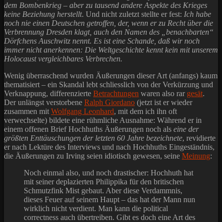
dem Bombenkrieg – aber zu tausend andere Aspekte des Krieges
keine Beziehung herstellt
. Und nicht zuletzt stellte er fest:
Ich habe
noch nie einen Deutschen getroffen, der, wenn er zu Recht über die
Verbrennung Dresden klagt, auch den Namen des „benachbarten“
Dörfchens Auschwitz nennt. Es ist eine Schande, daß wir noch
immer nicht anerkennen: Die Weltgeschichte kennt kein mit unserem
Holocaust vergleichbares Verbrechen.
Wenig überraschend wurden Äußerungen dieser Art (anfangs) kaum
thematisiert – ein Skandal lebt schliesslich von der Verkürzung und
Verknappung, differenzierte
Betrachtungen
waren also rar
gesät
.
Der unlängst verstorbene
Ralph Giordano
(jetzt ist er wieder
zusammen mit
Wolfgang Leonhard
, mit dem ich ihn oft
verwechselte) bildete eine rühmliche Ausnahme: Während er in
einem offenen Brief Hochhuths Äußerungen noch als
eine der
größten Enttäuschungen der letzten 60 Jahre bezeichnete
, revidierte
er nach Lektüre des Interviews und nach Hochhuths Eingeständnis,
die Äußerungen zu Irving seien idiotisch gewesen, seine
Meinung
:
Noch einmal also, und noch drastischer: Hochhuth hat
mit seiner deplazierten Philippika für den britischen
Schmutzfink Mist gebaut. Aber diese Verdammnis,
dieses Feuer auf seinem Haupt – das hat der Mann nun
wirklich nicht verdient. Man kann die political
correctness auch übertreiben. Gibt es doch eine Art des