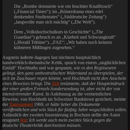
Die „Bombe detonierte wie ein feuchtter Knallfrosch“
(„Financial Times“); im „Römerdrama eines edel
denkenden Studienrates“ („Süddeutsche Zeitung“)
„langweilte man sich mächtig“ („Die Welt“).
Dem „Volkshochschulkurs in Geschichte“ („The
Guardian“) gebrach es an „Klarheit und Schwungkraft“
(„Herald Tribüne“). „FAZ“: „Wir haben noch keinem
kühneren Mißlingen zugesehen.“
Augstein äußerte dagegen fast nüchtern hauptsächlich
handwerklich-thematische Kritik, sprach von einem „unglücklichen
Einfall“ Hochhuths und war gespannt,
wie es den Regisseuren
gelingt, den ganz untheatralischen Widerstand zu überspielen, der
sich im Zuschauer regen könnte, weil Hochhuth nicht den Anschein
eines Beweises bringt.
Die
Zeit
resümierte,
daß der Haupteindruck
der einer großen Fernseh-Sondersendung ist, aber nicht der von
intensivierender Kunst.
In Anlehnung an die vermeintlichen
Beweise, von Hochhuth im Schweizer Banktresor gesichert, meinte
der
Tagesspiegel
1969,
er hätte lieber die Dokumente
veröffentlichen und sein Stück für fünfzig Jahre wegschließen sollen
.
Anlässlich der zweiten Inszenierung in Bochum stellte der Autor
resigniert
fest
:
Ich werde auch mein zweites Stück gegen die
deutsche Theaterkritik durchsetzen müssen.