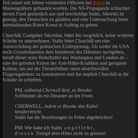
Teil seiner seit Jahren vermissten Offiziere bei
Katyn
in
Massengräbern gefunden wurden. Die NS-Propaganda schlachtet
diesen Fund genüsslich aus und beschuldigt Stalin, Sikorski ist
geneigt, den Deutschen zu glauben und eine Untersuchung beim
Internationalen Roten Kreuz in Auftrag zu geben.
Churchill, Gastgeber Sikorskis, bittet ihn vergeblich, keine weiteren
Schritte zu unternehmen, Stalin bittet Churchill um eine
Auswechslung der polnischen Exilregierung. Als weder die USA
noch Grossbritannien dem Insistieren des Diktators nachgeben,
beruft dieser seine Botschafter aus Washington und London ab –
eine der grössten Krisen der Anti-Hitler-Koalition und geeignete
Kulisse, um auf der Theaterbühne einen absichtsvollen
Flugzeugabsturz zu konstruieren und ihn implizit Churchill in die
Schuhe zu schieben.
PM,
während Cherwell
liest, zu Brooke
:
Schlimmer als ein Desaster an der Front.
CHERWELL,
indem er Brooke das Kabel
hinüberreicht
:
Stalin hat die Beziehungen zu Polen abgebrochen!
PM: Wie habe ich Stalin a n g e f l e h t ,
d i e s e n Trumpf dem Hitler nicht zu gönnen!