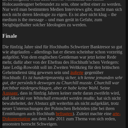
Holocaustleugner befreundet zu sein, ohne selbst einer zu werden.
Nur weil man bestimmten Medien Interviews gibt, macht man sich
noch nicht deren Ideologie zu eigen. Es ist aber nicht klug – the
medium is the message – und man gerät in Gefahr, zum
Steigbügelhalter solcher Ideologien zu werden.
Finale
Die fünfzig Jahre sind für Hochhuths Schweizer Banktresor so gut
wie abgelaufen – allerdings hat er diesen scheinbar schon vorzeitig
aufgelöst. Von dem englischen Gentleman war jetzt keine Rede
mehr, dafür aber von der Ehefrau des Hochhuth’schen Verlegers:
Jane Ledig-Rowohlt soll im Zweiten Weltkrieg für den britischen
Geheimdienst tätig gewesen sein und
äußerte
gegenüber
Hochhuth:
Es ist hundertprozentig sicher, ich kenne jemanden sehr
gut, der persönlich deswegen zu Churchill musste. Churchill war
furchtbar niedergeschlagen, aber er habe keine Wahl.
Seine
Aussage
, dass in fünfzig Jahren keiner mehr daran zweifeln wird,
daß Sikorski von Whitehall ermordet werden mußte
, hat sich nicht
bewahrheitet, der Absturz gilt weiterhin als nicht aufgeklärt, trotz
neuer Untersuchungen der Polnischen Behörden (die bei ihren
Ermittlungen auch Hochhuth
befragten
). Zuletzt machte eine
arte-
Dokumentation
aus dem Jahr 2011 zum Thema von sich reden,
ansonsten herrscht Schweigen.