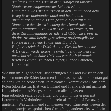
gehütete Geheimnis der in die Grundfesten unseres
Staatswesens eingemauerten Leichen ist, ein
Geheimnis, was die Deutschen in den Jahren nach dem
Krieg fester aneinander band und heute noch
aneinander bindet, als jede positive Zielsetzung, im
Sinne etwa der Verwirklichung der Demokratie, es
jemals vermochte. Vielleicht ist es nicht verkehrt, an
diese Zusammenhänge gerade jetzt (1997) zu erinnern,
da das zweimal bereits gescheiterte großeuropäische
Projekt in eine neue Phase eintritt und der
Einflussbereich der D-Mark – die Geschichte hat eine
Art, sich zu wiederholen – ziemlich genau so weit sich
ausdehnt wie im Jahr 1941 das von der Wehrmacht
besetzte Gebiet.
[zit. nach Hayner, Elende Patrioten,
Link oben]
Wie nun im Zuge solcher Ausdehnungen ein Land zwischen den
Fronten unter die Räder kommen kann, das lässt sich momentan gut
an der Ukraine beobachten. In “Soldaten” kommt diese Rolle dem
Polen Sikorskis zu. Erst von England und Frankreich mit nichts als
Lippenbekenntnis-Kriegserklärungen alleingelassen und
feinsäuberlich seziert von Hitler und Stalin, muss er nun mit
Letzterem als Verbündeten, nicht mehr als Feind und Besatzer,
umgehen. Was zunehmend schwieriger wird: Einerseits wegen der
strittigen sowjetisch-polnischen Grenzfrage, andererseits, weil ein