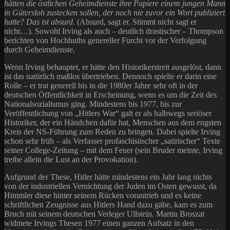
hätten die östlichen Geheimdienste ihre Papiere einem jungen Mann
in Gütersloh zustecken sollen, der noch nie zuvor ein Wort publiziert
hatte? Das ist absurd.
(Absurd, sagt er. Stimmt nicht sagt er
nicht…). Sowohl Irving als auch – deutlich drastischer – Thompson
berichten von Hochhuths genereller Furcht vor der Verfolgung
durch Geheimdienste.
Wenn Irving behauptet, er hätte den Historikerstreit ausgelöst, dann
ist das natürlich maßlos übertrieben. Dennoch spielte er darin eine
Rolle – er trat generell bis in die 1980er Jahre sehr oft in der
deutschen Öffentlichkeit in Erscheinung, wenn es um die Zeit des
Nationalsozialismus ging. Mindestens bis 1977, bis zur
Veröffentlichung von „Hitlers War“ galt er als halbwegs seriöser
Historiker, der ein Händchen dafür hat, Menschen aus dem engsten
Kreis der NS-Führung zum Reden zu bringen. Dabei spielte Irving
schon sehr früh – als Verfasser profaschistischer „satirischer“ Texte
seiner College-Zeitung – mit dem Feuer (sein Bruder meinte, Irving
treibe allein die Lust an der Provokation).
Aufgrund der These, Hitler hätte mindestens ein Jahr lang nichts
von der industriellen Vernichtung der Juden im Osten gewusst, da
Himmler diese hinter seinem Rücken vorantrieb und es keine
schriftlichen Zeugnisse aus Hitlers Hand dazu gäbe, kam es zum
Bruch mit seinem deutschen Verleger Ullstein. Martin Broszat
widmete Irvings Thesen 1977 einen ganzen Aufsatz in den