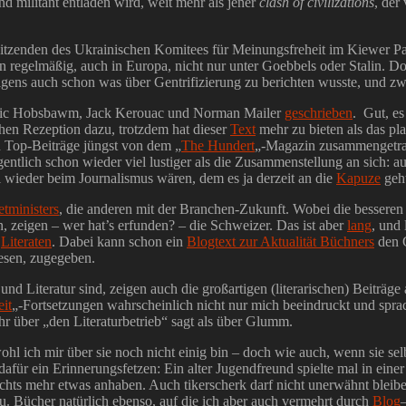
nd militant entladen wird, weit mehr als jener
clash of civilizations
, der
orsitzenden des Ukrainischen Komitees für Meinungsfreheit im Kiewer P
 regelmäßig, auch in Europa, nicht nur unter Goebbels oder Stalin. Do
igens auch schon was über Gentrifizierung zu berichten wusste, und z
Eric Hobsbawm, Jack Kerouac und Norman Mailer
geschrieben
. Gut, es
chen Rezeption dazu, trotzdem hat dieser
Text
mehr zu bieten als das pl
n Top-Beiträge jüngst von dem „
The Hundert
„-Magazin zusammengetrag
ntlich schon wieder viel lustiger als die Zusammenstellung an sich: 
al wieder beim Journalismus wären, dem es ja derzeit an die
Kapuze
geht
etministers
, die anderen mit der Branchen-Zukunft. Wobei die besseren 
zeigen – wer hat’s erfunden? – die Schweizer. Das ist aber
lang
, und
e
Literaten
. Dabei kann schon ein
Blogtext zur Aktualität Büchners
den G
lesen, zugegeben.
nd Literatur sind, zeigen auch die großartigen (literarischen) Beiträ
it
„-Fortsetzungen wahrscheinlich nicht nur mich beeindruckt und sprac
hr über „den Literaturbetrieb“ sagt als über Glumm.
l ich mir über sie noch nicht einig bin – doch wie auch, wenn sie selb
afür ein Erinnerungsfetzen: Ein alter Jugendfreund spielte mal in ein
nichts mehr etwas anhaben. Auch tikerscherk darf nicht unerwähnt blei
. Bücher natürlich ebenso, auf die ich aber auch vermehrt durch
Blog