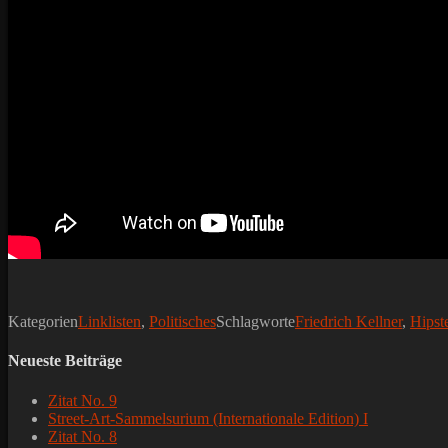
Kategorien
Linklisten
,
Politisches
Schlagworte
Friedrich Kellner
,
Hipst
Neueste Beiträge
Zitat No. 9
Street-Art-Sammelsurium (Internationale Edition) I
Zitat No. 8