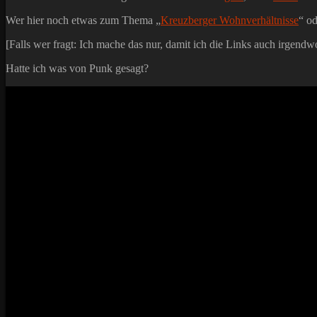
Wer hier noch etwas zum Thema „
Kreuzberger Wohnverhältnisse
“ od
[Falls wer fragt: Ich mache das nur, damit ich die Links auch irgendw
Hatte ich was von Punk gesagt?