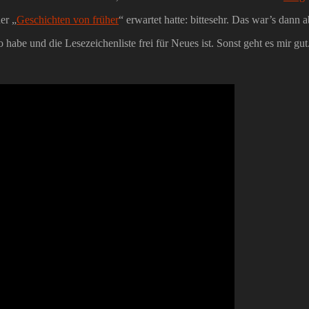
er „
Geschichten von früher
“ erwartet hatte: bittesehr. Das war’s dann
o habe und die Lesezeichenliste frei für Neues ist. Sonst geht es mir 