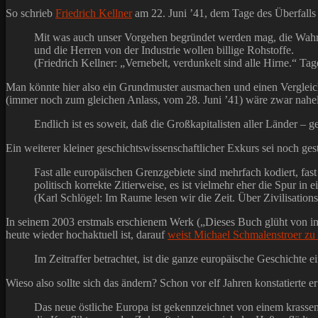
So schrieb
Friedrich Kellner
am 22. Juni ’41, dem Tage des Überfalls a
Mit was auch unser Vorgehen begründet werden mag, die Wahrhei
und die Herren von der Industrie wollen billige Rohstoffe.
(Friedrich Kellner: „Vernebelt, verdunkelt sind alle Hirne.“ 
Man könnte hier also ein Grundmuster ausmachen und einen Vergleic
(immer noch zum gleichen Anlass, vom 28. Juni ’41) wäre zwar nahe
Endlich ist es soweit, daß die Großkapitalisten aller Länder 
Ein weiterer kleiner geschichtswissenschaftlicher Exkurs sei noch ges
Fast alle europäischen Grenzgebiete sind mehrfach kodiert, fa
politisch korrekte Zitierweise, es ist vielmehr eher die Spur i
(Karl Schlögel: Im Raume lesen wir die Zeit. Über Zivilisation
In seinem 2003 erstmals erschienem Werk („Dieses Buch glüht von inn
heute wieder hochaktuell ist, darauf
weist Michael Schmalenstroer zu
Im Zeitraffer betrachtet, ist die ganze europäische Geschicht
Wieso also sollte sich das ändern? Schon vor elf Jahren konstatierte er
Das neue östliche Europa ist gekennzeichnet von einem krassen 