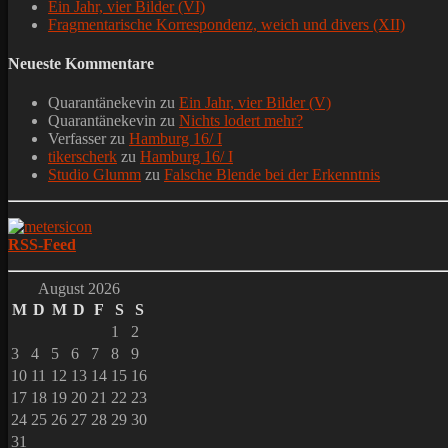
Ein Jahr, vier Bilder (VI)
Fragmentarische Korrespondenz, weich und divers (XII)
Neueste Kommentare
Quarantänekevin
zu
Ein Jahr, vier Bilder (V)
Quarantänekevin
zu
Nichts lodert mehr?
Verfasser
zu
Hamburg 16/ I
tikerscherk
zu
Hamburg 16/ I
Studio Glumm
zu
Falsche Blende bei der Erkenntnis
RSS-Feed
August 2026
M
D
M
D
F
S
S
1
2
3
4
5
6
7
8
9
10
11
12
13
14
15
16
17
18
19
20
21
22
23
24
25
26
27
28
29
30
31