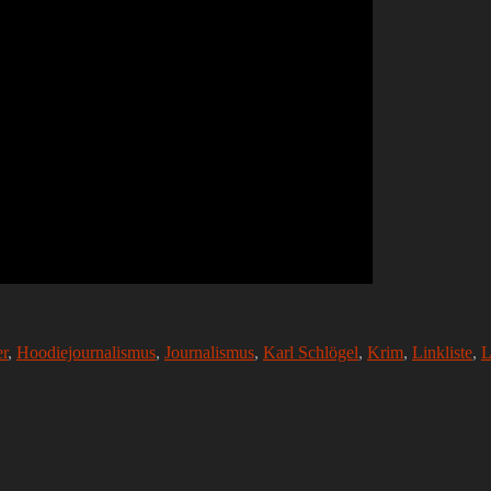
er
,
Hoodiejournalismus
,
Journalismus
,
Karl Schlögel
,
Krim
,
Linkliste
,
L