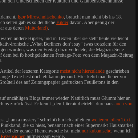
 von den Unterschieden der Kulturen und Glaubensbekenntnisse
arlament,
Igor Miroschnitschenko
, braucht man nicht bis ins 18.
ch selten gab es so deutliche
Bilder
davon. Aber genug der
war aus deren
Mutterland)
.
 waren andere Hipster, und in Texten über sie steht heute vielleicht
akativ-ironische „What Berliners don’t say“ (was trotzdem für den
en wurden, was den Freitag dazu verleitete, die Magazin-Seite
auf dem bei fb hochgeladenen Freitags-Foto von dem Magazin-Beitrag
.
Artikel der letzteren Kategorie
meist nicht hierzulande
geschrieben
 lange Texte liest doch eh kaum jemand. Hier kehrt man lieber vor
roßteil des auf Zeitungspapier gedruckten Feuilletons in den
ge auf unzähligen Blogs immer wieder. Natürlich muss Glumm hier an
hlos zurücklässt. Er kennt „den Literaturbetrieb“ durchaus
auch von
st „I am a mystery“ schreibt) bin ich auf einen
weiteren tollen Text
er Punkband, die so hiess, benannt nach einer Supermarkt-Hausmarke)
ben, bei der gerade Themenwoche ist, nicht
nur
kubanische
, wenn ich
–
Rezensionen
aufmerksam werde.