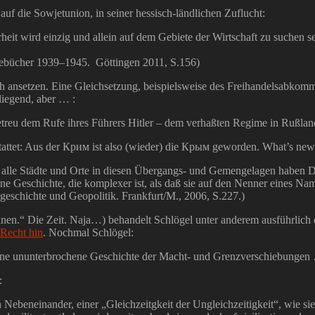
uf die Sowjetunion, in seiner hessisch-ländlichen Zuflucht:
t wird einzig und allein auf dem Gebiete der Wirtschaft zu suchen se
Tagebücher 1939–1945. Göttingen 2011, S.156)
h ansetzen. Eine Gleichsetzung, beispielsweise des Freihandelsabko
liegend, aber … :
– getreu dem Rufe ihres Führers Hitler – dem verhaßten Regime in Rußl
tattet: Aus der
Крим
ist also (wieder) die
Крым
geworden. What’s new
st alle Städte und Orte in diesen Übergangs- und Gemengelagen haben 
n eine Geschichte, die komplexer ist, als daß sie auf den Nenner eines 
sgeschichte und Geopolitik. Frankfurt/M., 2006, S.227.)
en.“ Die Zeit. Naja…) behandelt Schlögel unter anderem ausführlich d
 Recht hin
. Nochmal Schlögel:
e eine ununterbrochene Geschichte der Macht- und Grenzverschiebungen
:
Nebeneinander, einer „Gleichzeitgkeit der Ungleichzeitigkeit“, wie si