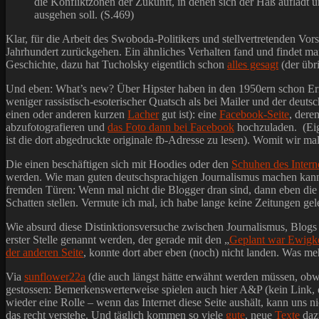
die Konfliktzonen der Zukunft, in denen sich der Haß auflädt u
ausgehen soll. (S.469)
Klar, für die Arbeit des Swoboda-Politikers und stellvertretenden V
Jahrhundert zurückgehen. Ein ähnliches Verhalten fand und findet man
Geschichte, dazu hat Tucholsky eigentlich schon
alles gesagt
(der übr
Und eben: What’s new? Über Hipster haben in den 1950ern schon 
weniger rassistisch-esoterischer Quatsch als bei Mailer und der deuts
einen oder anderen kurzen
Lacher
gut ist): eine
Facebook-Seite
, dere
abzufotografieren und
das Foto dann bei Facebook
hochzuladen. (Eige
ist die dort abgedruckte originale fb-Adresse zu lesen). Womit wir m
Die einen beschäftigen sich mit Hoodies oder den
Schuhen des Intern
werden. Wie man guten deutschsprachigen Journalismus machen kann, 
fremden Türen: Wenn mal nicht die Blogger dran sind, dann eben di
Schatten stellen. Vermute ich mal, ich habe lange keine Zeitungen ge
Wie absurd diese Distinktionsversuche zwischen Journalismus, Blogs u
erster Stelle genannt werden, der gerade mit den „
Geplant war Ewigke
der anderen Seite
, konnte dort aber eben (noch) nicht landen. Was me
Via
sunflower22a
(die auch längst hätte erwähnt werden müssen, obwoh
gestossen: Bemerkenswerterweise spielen auch hier A&P (kein Link, d
wieder eine Rolle – wenn das Internet diese Seite aushält, kann uns 
das recht verstehe. Und täglich kommen so viele
gute
, neue
Texte
dazu