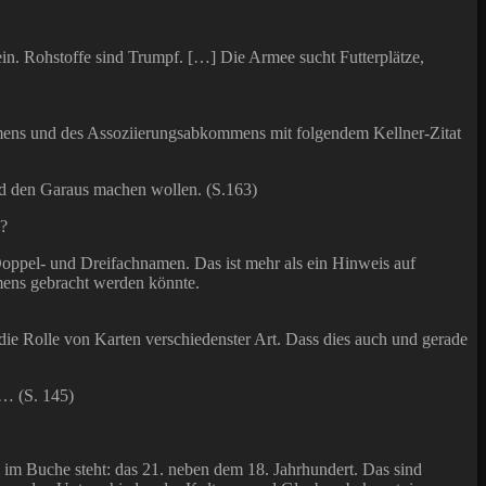
in. Rohstoffe sind Trumpf. […] Die Armee sucht Futterplätze,
mmens und des Assoziierungsabkommens mit folgendem Kellner-Zitat
and den Garaus machen wollen. (S.163)
?
Doppel- und Dreifachnamen. Das ist mehr als ein Hinweis auf
Namens gebracht werden könnte.
ie Rolle von Karten verschiedenster Art. Dass dies auch und gerade
 … (S. 145)
e im Buche steht: das 21. neben dem 18. Jahrhundert. Das sind