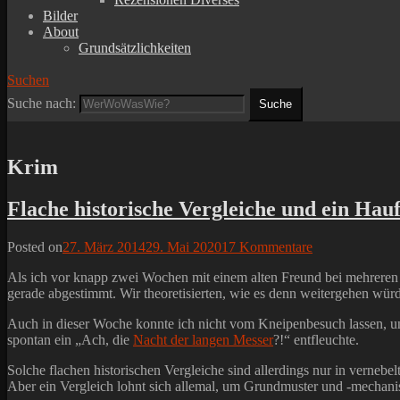
Bilder
About
Grundsätzlichkeiten
Suchen
Suche nach:
Krim
Flache historische Vergleiche und ein Hau
Posted on
27. März 2014
29. Mai 2020
17 Kommentare
Als ich vor knapp zwei Wochen mit einem alten Freund bei mehreren B
gerade abgestimmt. Wir theoretisierten, wie es denn weitergehen wü
Auch in dieser Woche konnte ich nicht vom Kneipenbesuch lassen, u
spontan ein „Ach, die
Nacht der langen Messer
?!“ entfleuchte.
Solche flachen historischen Vergleiche sind allerdings nur in vernebe
Aber ein Vergleich lohnt sich allemal, um Grundmuster und -mechanis