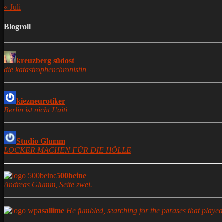
« Juli
Blogroll
kreuzberg südost
die katastrophenchronistin
kiezneurotiker
Berlin ist nicht Haiti
Studio Glumm
LOCKER MACHEN FÜR DIE HÖLLE
500beine
Andreas Glumm, Seite zwei.
asallime
He fumbled, searching for the phrases that played 